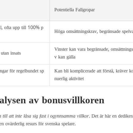
Potentiella Fallgropar
al, ofta upp till 100% p
Höga omsättningskrav, begränsade spelv
Vinster kan vara begränsade, omsättning
 utan insats
v kan gälla
ngar för regelbundet sp
Kan bli komplicerade att förstå, kräver k
nuerlig aktivitet
alysen av bonusvillkoren
 till att inte låsa sig fast i ogynnsamma villkor.
Det är här en dediker
n ovärderlig resurs för svenska spelare.