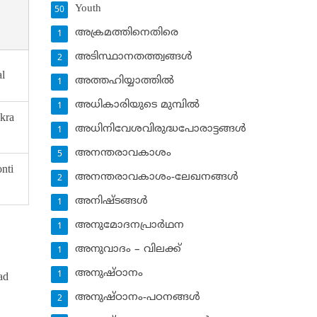
Youth
50
അക്രമത്തിനെതിരെ
1
അടിസ്ഥാനതത്ത്വങ്ങള്‍
2
al
അത്തഹിയ്യാത്തില്‍
1
അധികാരിയുടെ മുമ്പില്‍
1
skra
അധിനിവേശവിരുദ്ധപോരാട്ടങ്ങള്‍
1
അനന്തരാവകാശം
5
onti
അനന്തരാവകാശം-ലേഖനങ്ങള്‍
2
അനിഷ്ടങ്ങള്‍
1
അനുമോദനപ്രാര്‍ഥന
1
അനുവാദം – വിലക്ക്‌
1
അനുഷ്ഠാനം
1
ad
അനുഷ്ഠാനം-പഠനങ്ങള്‍
2