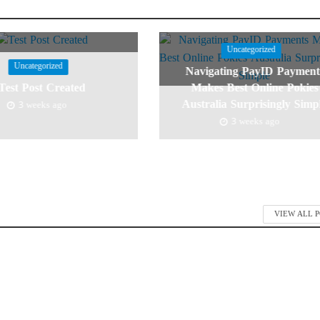
Uncategorized
Uncategorized
Navigating PayID Payment
Test Post Created
Makes Best Online Pokies
Australia Surprisingly Simp
3 weeks ago
3 weeks ago
VIEW ALL 