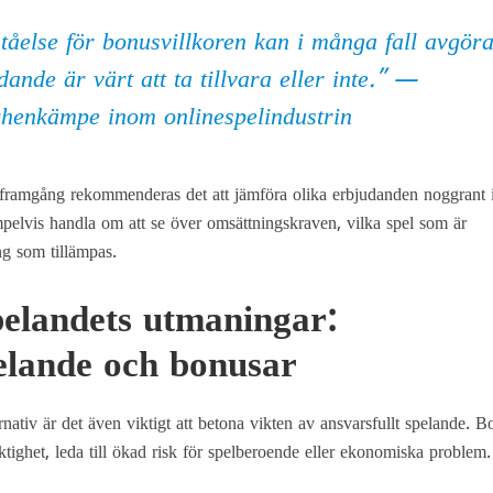
tåelse för bonusvillkoren kan i många fall avgör
dande är värt att ta tillvara eller inte.” —
henkämpe inom onlinespelindustrin
d framgång rekommenderas det att jämföra olika erbjudanden noggrant
elvis handla om att se över omsättningskraven, vilka spel som är
ng som tillämpas.
elandets utmaningar:
pelande och bonusar
ternativ är det även viktigt att betona vikten av ansvarsfullt spelande. 
tighet, leda till ökad risk för spelberoende eller ekonomiska problem.