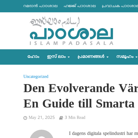
റമദാന്‍ പാഠശാല
ഹജ്ജ് പാഠശാല
പ്രവാചക പാഠശാ
ഹോം
ഇസ് ലാം
പ്രമാണങ്ങള്‍
സമൂഹം
Uncategorized
Den Evolverande Vär
En Guide till Smarta
May 21, 2025
3 Min Read
I dagens digitala spelindustri har 