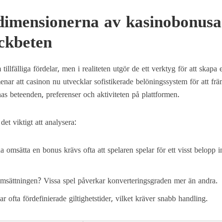
 dimensionerna av kasinobonusa
ckbeten
tillfälliga fördelar, men i realiteten utgör de ett verktyg för att skapa
nar att casinon nu utvecklar sofistikerade belöningssystem för att frä
nas beteenden, preferenser och aktiviteten på plattformen.
 det viktigt att analysera:
 omsätta en bonus krävs ofta att spelaren spelar för ett visst belopp 
omsättningen? Vissa spel påverkar konverteringsgraden mer än andra.
 ofta fördefinierade giltighetstider, vilket kräver snabb handling.