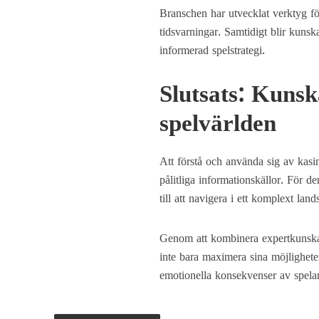
Branschen har utvecklat verktyg för
tidsvarningar. Samtidigt blir kun
informerad spelstrategi.
Slutsats: Kuns
spelvärlden
Att förstå och använda sig av kasino
pålitliga informationskällor. För 
till att navigera i ett komplext la
Genom att kombinera expertkunskap
inte bara maximera sina möjlighet
emotionella konsekvenser av spela