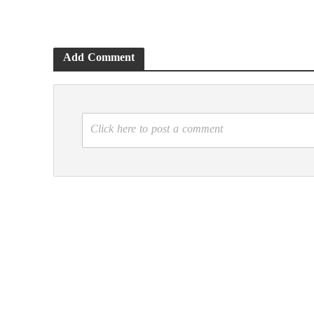
Add Comment
Click here to post a comment