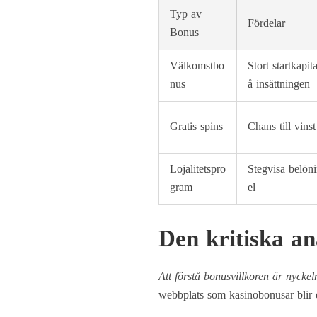
Typ av
Fördelar
Bonus
Välkomstbo
Stort startkapit
nus
å insättningen
Gratis spins
Chans till vinst
Lojalitetspro
Stegvisa belöni
gram
el
Den kritiska an
Att förstå bonusvillkoren är nyckeln
webbplats som kasinobonusar blir e