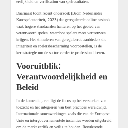
eerlijkheid en verification van spelresultaten.
Daarnaast toont recent onderzoek (Bron: Nederlandse
Kansspelautoriteit, 2023) dat gereguleerde online casino’s
vaak hogere standaarden hanteren op het gebied van
verantwoord spelen, waardoor spelers meer vertrouwen
krijgen. Het stimuleren van gereguleerde aanbieders die
integriteit en spelersbescherming vooropstellen, is de
kernstrategie om de sector verder te professionaliseren.
Vooruitblik:
Verantwoordelijkheid en
Beleid
In de komende jaren ligt de focus op het versterken van
toezicht en het integreren van best practices wereldwijd.
Internationale samenwerkingen zoals die van de Europese
Unie en intergouvernementele instanties worden uitgebreid
om de markt eerlijk en veilig te houden. Regulerende