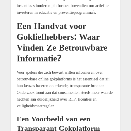
instanties stimuleren platformen bovendien om actief te
investeren in educatie en preventieprogramma’s.
Een Handvat voor
Gokliefhebbers: Waar
Vinden Ze Betrouwbare
Informatie?
Voor spelers die zich bewust willen informeren over
betrouwbare online gokplatforms is het essentieel dat zij
hun keuzes baseren op erkende, transparante bronnen.
Onderzoek toont aan dat consumenten steeds meer waarde
hechten aan duidelijkheid over RTP, licenties en
veiligheidsmaatregelen.
Een Voorbeeld van een
Transparant Gokplatform