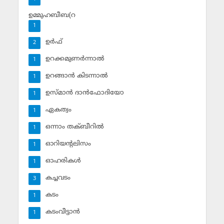
ഉമ്മുഹബീബ(റ
1
ഉര്‍ഫ്
2
ഉറക്കമുണര്‍ന്നാല്‍
1
ഉറങ്ങാന്‍ കിടന്നാല്‍
1
ഉസ്മാന്‍ ദാന്‍ഫോദിയോ
1
ഏകത്വം
1
ഒന്നാം തക്ബീറില്‍
1
ഓറിയന്റലിസം
1
ഓഹരികള്‍
1
കച്ചവടം
3
കടം
1
കടംവീട്ടാന്‍
1