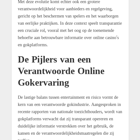
Met deze evolutie komt echter ook een grotere
verantwoordelijkheid voor aanbieders en regelgeving,
gericht op het beschermen van spelers en het waarborgen
van eerlijke praktijken. In deze context speelt transparantie
een cruciale rol, vooral met het oog op de toenemende
behoefte aan betrouwbare informatie over online casino’s
en gokplatforms.
De Pijlers van een
Verantwoorde Online
Gokervaring
De lastige balans tussen entertainment en risico vormt de
kern van een verantwoorde gokindustrie. Aangesproken in
recente rapporten van nationale toezichthouders, wordt van
gokplatforms verwacht dat zij transparant opereren en
duidelijke informatie verstrekken over het gebruik, de
kansen en de verantwoordelijkheidsmaatregelen die zij