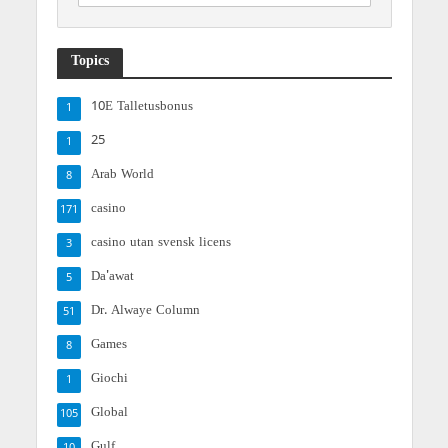
Topics
10E Talletusbonus
1
25
1
Arab World
8
casino
171
casino utan svensk licens
3
Da'awat
5
Dr. Alwaye Column
51
Games
8
Giochi
1
Global
105
Gulf