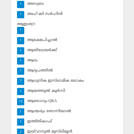
അസ്വബ
1
അഹ് മദ് സര്‍ഹിന്ദി
1
ആഇശ(റ
1
ആക്ഷേപിച്ചാല്‍
1
ആതിഥേയര്‍ക്ക്
1
ആദം
1
ആദ്യപത്തില്‍
1
ആധുനിക ഇസ്‌ലാമിക ലോകം
7
ആയത്തുല്‍ കുര്‍സി
1
ആരോഗ്യം-Q&A
12
ആശ്ചര്യം തോന്നിയാല്‍
1
ഇഅ്തികാഫ്‌
1
ഇഖ്‌വാനുല്‍ മുസ്‌ലിമൂന്‍
2