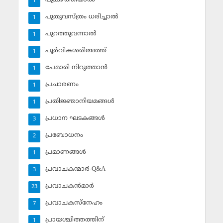
1
പുതുവസ്ത്രം ധരിച്ചാല്‍
1
പുറത്തുവന്നാല്‍
1
പൂര്‍വികശരീഅത്ത്
1
പേമാരി നിറുത്താന്‍
1
പ്രചാരണം
1
പ്രതിജ്ഞാനിയമങ്ങള്‍
1
പ്രധാന ഘടകങ്ങള്‍
3
പ്രബോധനം
2
പ്രമാണങ്ങള്‍
1
പ്രവാചകന്മാര്‍-Q&A
3
പ്രവാചകന്‍മാര്‍
23
പ്രവാചകസ്‌നേഹം
7
പ്രായശ്ചിത്തത്തിന്
1