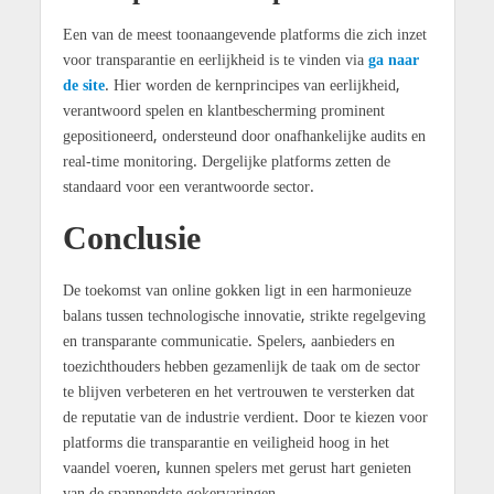
Een van de meest toonaangevende platforms die zich inzet
voor transparantie en eerlijkheid is te vinden via
ga naar
de site
. Hier worden de kernprincipes van eerlijkheid,
verantwoord spelen en klantbescherming prominent
gepositioneerd, ondersteund door onafhankelijke audits en
real-time monitoring. Dergelijke platforms zetten de
standaard voor een verantwoorde sector.
Conclusie
De toekomst van online gokken ligt in een harmonieuze
balans tussen technologische innovatie, strikte regelgeving
en transparante communicatie. Spelers, aanbieders en
toezichthouders hebben gezamenlijk de taak om de sector
te blijven verbeteren en het vertrouwen te versterken dat
de reputatie van de industrie verdient. Door te kiezen voor
platforms die transparantie en veiligheid hoog in het
vaandel voeren, kunnen spelers met gerust hart genieten