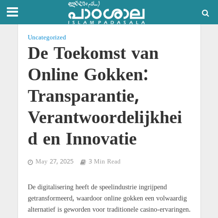
Uncategorized
De Toekomst van
Online Gokken:
Transparantie,
Verantwoordelijkhei
d en Innovatie
May 27, 2025
3 Min Read
De digitalisering heeft de speelindustrie ingrijpend
getransformeerd, waardoor online gokken een volwaardig
alternatief is geworden voor traditionele casino-ervaringen.