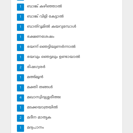
ബാങ്ക് കഴിഞ്ഞാല്‍
1
ബാങ്ക് വിളി കേട്ടാല്‍
1
ബാത്‌റൂമില്‍ കയറുമ്പോള്‍
1
ഭക്ഷണശേഷം
1
ഭയന്ന് ഞെട്ടിയുണര്‍ന്നാല്‍
1
ഭയവും ഞെട്ടലും ഉണ്ടായാല്‍
1
ഭിഷഗ്വരര്‍
2
മഅ്മൂന്‍
1
മക്തി തങ്ങള്‍
1
മഖാസ്വിദുശ്ശരീഅഃ
4
മടക്കയാത്രയില്‍
1
മദീന മാതൃക
2
മദ്യപാനം
1