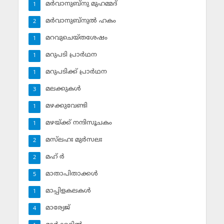
മര്‍വാനുബ്‌നു മുഹമ്മദ്
1
മര്‍വാനുബ്‌നുല്‍ ഹകം
2
മറവുചെയ്തശേഷം
1
മറുപടി പ്രാര്‍ഥന
1
മറുപടിക്ക് പ്രാര്‍ഥന
1
മലക്കുകള്‍
3
മഴക്കുവേണ്ടി
1
മഴയ്ക്ക് നന്ദിസൂചകം
1
മസ്‌ലഹഃ മുര്‍സലഃ
2
മഹ് ര്‍
2
മാതാപിതാക്കള്‍
5
മാപ്പിളകലകള്‍
1
മാര്യേജ്
4