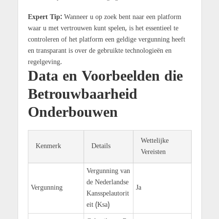
Expert Tip:
Wanneer u op zoek bent naar een platform
waar u met vertrouwen kunt spelen, is het essentieel te
controleren of het platform een geldige vergunning heeft
en transparant is over de gebruikte technologieën en
regelgeving.
Data en Voorbeelden die
Betrouwbaarheid
Onderbouwen
Wettelijke
Kenmerk
Details
Vereisten
Vergunning van
de Nederlandse
Vergunning
Ja
Kansspelautorit
eit (Ksa)