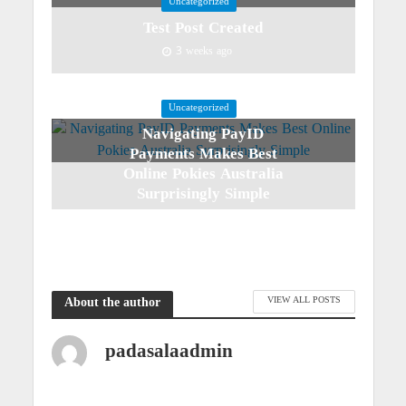
Uncategorized
Test Post Created
3 weeks ago
Uncategorized
Navigating PayID
Payments Makes Best
Online Pokies Australia
Surprisingly Simple
3 weeks ago
VIEW ALL POSTS
About the author
padasalaadmin