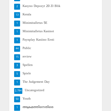
Kasyno Depozyt 20 Zł Blik
2
Kerala
13
Minimitalletus 5E
1
Minimitalletus Kasinot
1
Paynplay Kasiino Eesti
1
Public
44
review
15
Spellen
3
Spiele
5
The Judgement Day
1
Uncategorized
2,784
Youth
50
അക്രമത്തിനെതിരെ
1