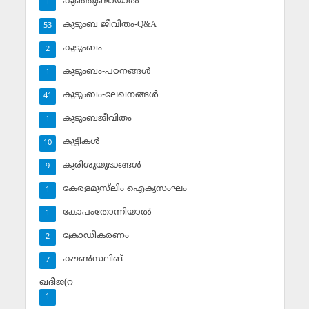
കുഞ്ഞുണ്ടായാല്‍
1
കുടുംബ ജീവിതം-Q&A
53
കുടുംബം
2
കുടുംബം-പഠനങ്ങള്‍
1
കുടുംബം-ലേഖനങ്ങള്‍
41
കുടുംബജീവിതം
1
കുട്ടികള്‍
10
കുരിശുയുദ്ധങ്ങള്‍
9
കേരളമുസ്‌ലിം ഐക്യസംഘം
1
കോപംതോന്നിയാല്‍
1
ക്രോഡീകരണം
2
കൗണ്‍സലിങ്‌
7
ഖദീജ(റ
1