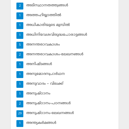
അടിസ്ഥാനതത്ത്വങ്ങള്‍
2
അത്തഹിയ്യാത്തില്‍
1
അധികാരിയുടെ മുമ്പില്‍
1
അധിനിവേശവിരുദ്ധപോരാട്ടങ്ങള്‍
1
അനന്തരാവകാശം
5
അനന്തരാവകാശം-ലേഖനങ്ങള്‍
2
അനിഷ്ടങ്ങള്‍
1
അനുമോദനപ്രാര്‍ഥന
1
അനുവാദം – വിലക്ക്‌
1
അനുഷ്ഠാനം
1
അനുഷ്ഠാനം-പഠനങ്ങള്‍
2
അനുഷ്ഠാനം-ലേഖനങ്ങള്‍
29
അന്ത്യകര്‍മങ്ങള്‍
1