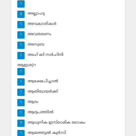
1
അല്ലാഹു
2
അവകാശികള്‍
1
അവതരണം
1
അസ്വബ
1
അഹ് മദ് സര്‍ഹിന്ദി
1
ആഇശ(റ
1
ആക്ഷേപിച്ചാല്‍
1
ആതിഥേയര്‍ക്ക്
1
ആദം
1
ആദ്യപത്തില്‍
1
ആധുനിക ഇസ്‌ലാമിക ലോകം
7
ആയത്തുല്‍ കുര്‍സി
1