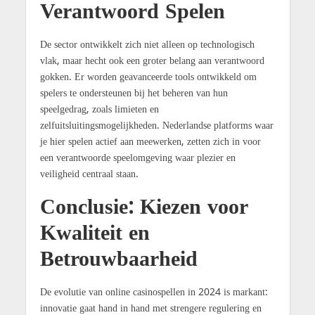
Verantwoord Spelen
De sector ontwikkelt zich niet alleen op technologisch
vlak, maar hecht ook een groter belang aan verantwoord
gokken. Er worden geavanceerde tools ontwikkeld om
spelers te ondersteunen bij het beheren van hun
speelgedrag, zoals limieten en
zelfuitsluitingsmogelijkheden. Nederlandse platforms waar
je hier spelen actief aan meewerken, zetten zich in voor
een verantwoorde speelomgeving waar plezier en
veiligheid centraal staan.
Conclusie: Kiezen voor
Kwaliteit en
Betrouwbaarheid
De evolutie van online casinospellen in 2024 is markant:
innovatie gaat hand in hand met strengere regulering en