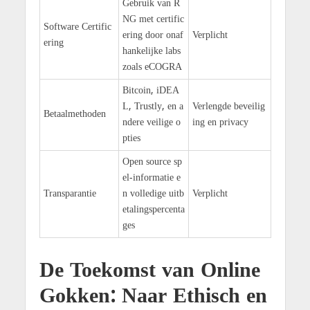
Gebruik van R
NG met certific
Software Certific
ering door onaf
Verplicht
ering
hankelijke labs
zoals eCOGRA
Bitcoin, iDEA
L, Trustly, en a
Verlengde beveilig
Betaalmethoden
ndere veilige o
ing en privacy
pties
Open source sp
el-informatie e
Transparantie
n volledige uitb
Verplicht
etalingspercenta
ges
De Toekomst van Online
Gokken: Naar Ethisch en