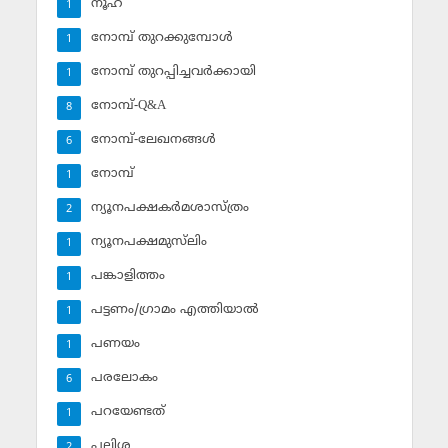
നൂഹ്‌
1
നോമ്പ് തുറക്കുമ്പോള്‍
1
നോമ്പ് തുറപ്പിച്ചവര്‍ക്കായി
1
നോമ്പ്-Q&A
8
നോമ്പ്-ലേഖനങ്ങള്‍
6
നോമ്പ്‌
1
ന്യൂനപക്ഷകര്‍മശാസ്ത്രം
2
ന്യൂനപക്ഷമുസ്‌ലിം
1
പങ്കാളിത്തം
1
പട്ടണം/ഗ്രാമം എത്തിയാല്‍
1
പണയം
1
പരലോകം
6
പറയേണ്ടത്
1
പലിശ
2