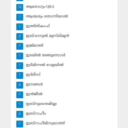
ആരോഗ്യം-Q&A
12
ആശ്ചര്യം തോന്നിയാല്‍
1
ഇഅ്തികാഫ്‌
1
ഇഖ്‌വാനുല്‍ മുസ്‌ലിമൂന്‍
2
ഇജ്മാഅ്
1
ഇടയില്‍ തങ്ങുമ്പോള്‍
1
ഇടിമിന്നല്‍ വേളയില്‍
1
ഇദ്‌രീസ്‌
1
ഇനങ്ങള്‍
6
ഇന്‍ജീല്‍
1
ഇബ്‌നുതൈമിയ്യഃ
1
ഇബ്‌റാഹീം
2
ഇബ്‌റാഹീമിസ്വലാത്ത്
1