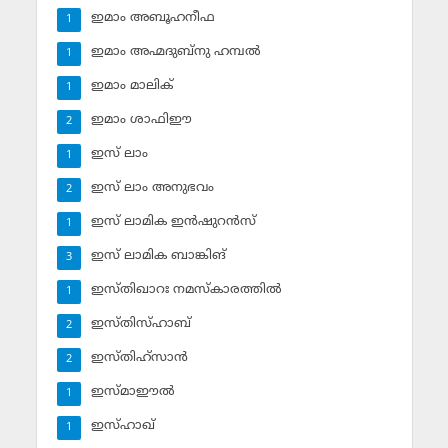
ഇമാം അബൂഹനീഫ
1
ഇമാം അഹ്മദുബ്‌നു ഹമ്പല്‍
1
ഇമാം മാലിക്
1
ഇമാം ശാഫിഈ
2
ഇസ് ലാം
1
ഇസ് ലാം അനുഭവം
2
ഇസ് ലാമിക ഇന്‍ഷുറന്‍സ്‌
1
ഇസ് ലാമിക ബാങ്കിങ്‌
3
ഇസ്തിഖാറഃ നമസ്‌കാരത്തില്‍
1
ഇസ്തിസ്ഹാബ്
2
ഇസ്തിഹ്‌സാന്‍
2
ഇസ്മാഈല്‍
1
ഇസ്ഹാഖ്‌
1