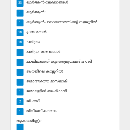
ഖുര്‍ആന്‍-ലേഖനങ്ങള്‍
33
ഖുര്‍ആന്‍r
1
ഖുര്‍ആന്‍പാരായണത്തിന്റെ സുജൂദില്‍
1
ഗ്രന്ഥങ്ങള്‍
10
ചരിത്രം
18
ചരിത്രസംഭവങ്ങള്‍
1
ചാലിലകത്ത് കുഞ്ഞുമുഹമ്മദ് ഹാജി
1
ജംറയിലെ കല്ലേറില്‍
1
ജമാഅത്തെ ഇസ്‌ലാമി
1
ജമാലുദ്ദീന്‍ അഫ്ഗാനി
1
ജിഹാദ്‌
2
ജീവിതവീക്ഷണം
1
ജുവൈരിയ്യ(റ
1