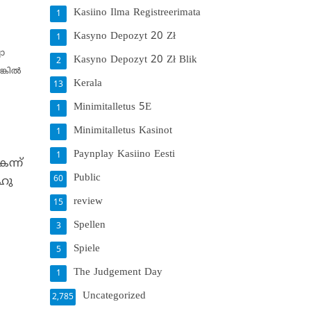
Kasiino Ilma Registreerimata
1
Kasyno Depozyt 20 Zł
1
ചോ
Kasyno Depozyt 20 Zł Blik
2
കില്‍
Kerala
13
Minimitalletus 5E
1
Minimitalletus Kasinot
1
Paynplay Kasiino Eesti
1
ന്ന്
Public
60
ാഹു
review
15
Spellen
3
Spiele
5
The Judgement Day
1
Uncategorized
2,785