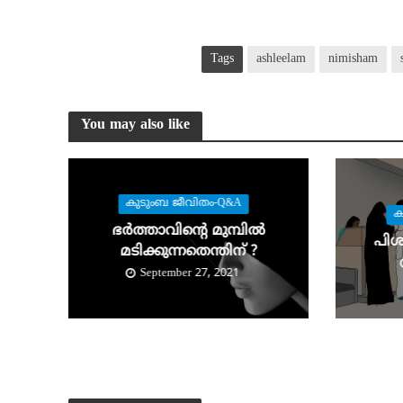
Tags
ashleelam
nimisham
You may also like
കുടുംബ ജീവിതം-Q&A
ക
ഭര്‍ത്താവിന്റെ മുമ്പില്‍
പിശ
മടിക്കുന്നതെന്തിന് ?
September 27, 2021