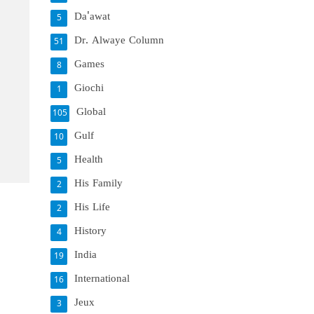
Da'awat
5
Dr. Alwaye Column
51
Games
8
Giochi
1
Global
105
Gulf
10
Health
5
His Family
2
His Life
2
History
4
India
19
International
16
Jeux
3