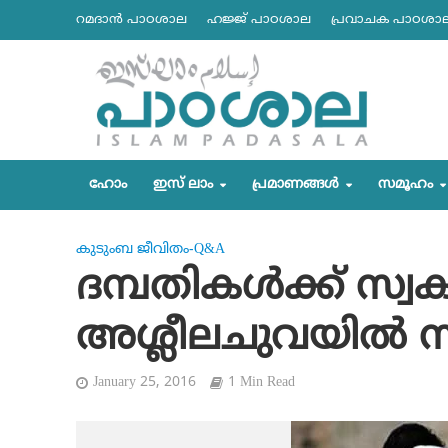
റമദാന്‍ പാഠശാല
ഹജ്ജ് പാഠശാല
പ്രവാചക പാഠശാ
ഹോം
ഇസ് ലാം
പ്രമാണങ്ങള്‍
സമൂഹം
കുടുംബ ജീവിതം-Q&A
ദമ്പതികള്‍ക്ക് സ്വ
അശ്ലീലചുവയില്‍ 
January 25, 2016
1 Min Read