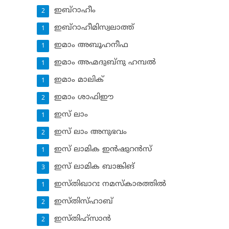
ഇബ്‌റാഹീം
2
ഇബ്‌റാഹീമിസ്വലാത്ത്
1
ഇമാം അബൂഹനീഫ
1
ഇമാം അഹ്മദുബ്‌നു ഹമ്പല്‍
1
ഇമാം മാലിക്
1
ഇമാം ശാഫിഈ
2
ഇസ് ലാം
1
ഇസ് ലാം അനുഭവം
2
ഇസ് ലാമിക ഇന്‍ഷുറന്‍സ്‌
1
ഇസ് ലാമിക ബാങ്കിങ്‌
3
ഇസ്തിഖാറഃ നമസ്‌കാരത്തില്‍
1
ഇസ്തിസ്ഹാബ്
2
ഇസ്തിഹ്‌സാന്‍
2