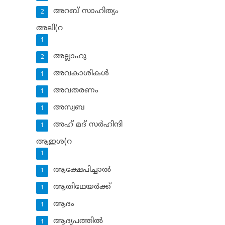
അറബ് സാഹിത്യം
2
അലി(റ
1
അല്ലാഹു
2
അവകാശികള്‍
1
അവതരണം
1
അസ്വബ
1
അഹ് മദ് സര്‍ഹിന്ദി
1
ആഇശ(റ
1
ആക്ഷേപിച്ചാല്‍
1
ആതിഥേയര്‍ക്ക്
1
ആദം
1
ആദ്യപത്തില്‍
1