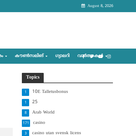
August 8, 2026
രം
കൗണ്‍സലിങ്‌
ഗ്യാലറി
വാര്‍ത്തകള്‍
Topics
10E Talletusbonus
1
25
1
Arab World
8
casino
171
casino utan svensk licens
3