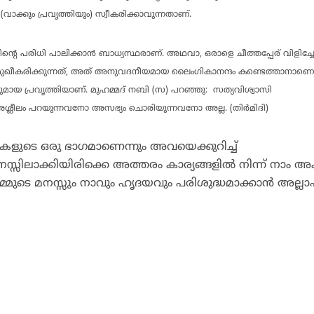
ാക്കും പ്രവൃത്തിയും) സ്വീകരിക്കാവുന്നതാണ്.
ന്റെ പരിധി പാലിക്കാന്‍ ബാധ്യസ്ഥരാണ്. അഥവാ, ഒരാളെ ചീത്തപ്പേര് വിളിച്
മുഖീകരിക്കുന്നത്, അത് അനുവദനീയമായ ലൈംഗികാനന്ദം കണ്ടെത്താനാണെങ്
യ പ്രവൃത്തിയാണ്. മുഹമ്മദ് നബി (സ) പറഞ്ഞു: സത്യവിശ്വാസി
ീലം പറയുന്നവനോ അസഭ്യം ചൊരിയുന്നവനോ അല്ല. (തിര്‍മിദി)
്തികളുടെ ഒരു ഭാഗമാണെന്നും അവയെക്കുറിച്ച്
്സിലാക്കിയിരിക്കെ അത്തരം കാര്യങ്ങളില്‍ നിന്ന് നാം അക
മ്മുടെ മനസ്സും നാവും ഹൃദയവും പരിശുദ്ധമാക്കാന്‍ അല്ല