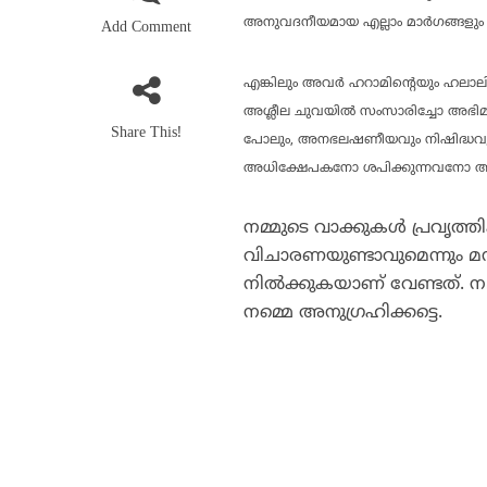
അനുവദനീയമായ എല്ലാം മാര്‍ഗങ്ങളും (വ
Add Comment
എങ്കിലും അവര്‍ ഹറാമിന്റെയും ഹലാലി
അശ്ലീല ചുവയില്‍ സംസാരിച്ചോ അഭി
Share This!
പോലും, അനഭലഷണീയവും നിഷിദ്ധവുമാ
അധിക്ഷേപകനോ ശപിക്കുന്നവനോ അശ്ല
നമ്മുടെ വാക്കുകള്‍ പ്രവൃത
വിചാരണയുണ്ടാവുമെന്നും മനസ
നില്‍ക്കുകയാണ് വേണ്ടത്. ന
നമ്മെ അനുഗ്രഹിക്കട്ടെ.