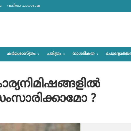
ല
വനിതാ പാഠശാല
കര്‍മശാസ്ത്രം
ചരിത്രം
നാഗരികത
ചോദ്യോത്ത
കാര്യനിമിഷങ്ങളില്‍
സംസാരിക്കാമോ ?