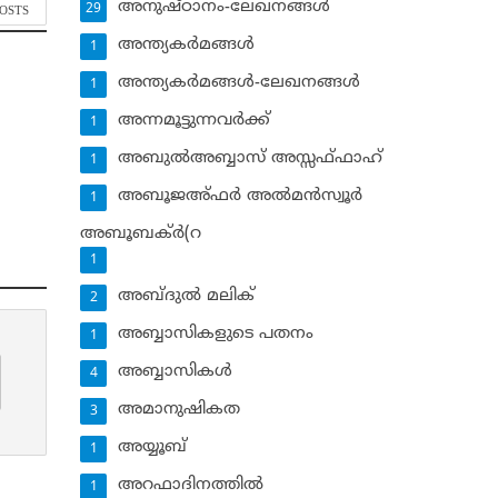
അനുഷ്ഠാനം-ലേഖനങ്ങള്‍
29
POSTS
അന്ത്യകര്‍മങ്ങള്‍
1
അന്ത്യകര്‍മങ്ങള്‍-ലേഖനങ്ങള്‍
1
അന്നമൂട്ടുന്നവര്‍ക്ക്
1
അബുല്‍അബ്ബാസ് അസ്സഫ്ഫാഹ്‌
1
അബൂജഅ്ഫര്‍ അല്‍മന്‍സ്വൂര്‍
1
അബൂബക്ര്‍(റ
1
അബ്ദുല്‍ മലിക്‌
2
അബ്ബാസികളുടെ പതനം
1
അബ്ബാസികള്‍
4
അമാനുഷികത
3
അയ്യൂബ്‌
1
അറഫാദിനത്തില്‍
1