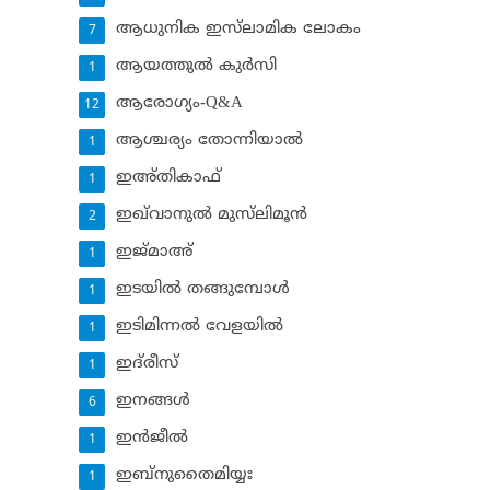
ആധുനിക ഇസ്‌ലാമിക ലോകം
7
ആയത്തുല്‍ കുര്‍സി
1
ആരോഗ്യം-Q&A
12
ആശ്ചര്യം തോന്നിയാല്‍
1
ഇഅ്തികാഫ്‌
1
ഇഖ്‌വാനുല്‍ മുസ്‌ലിമൂന്‍
2
ഇജ്മാഅ്
1
ഇടയില്‍ തങ്ങുമ്പോള്‍
1
ഇടിമിന്നല്‍ വേളയില്‍
1
ഇദ്‌രീസ്‌
1
ഇനങ്ങള്‍
6
ഇന്‍ജീല്‍
1
ഇബ്‌നുതൈമിയ്യഃ
1