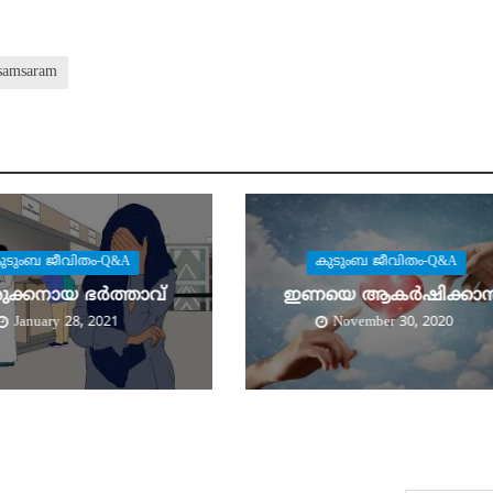
samsaram
ുടുംബ ജീവിതം-Q&A
കുടുംബ ജീവിതം-Q&A
ുക്കനായ ഭര്‍ത്താവ്
ഇണയെ ആകര്‍ഷിക്കാന്
January 28, 2021
November 30, 2020