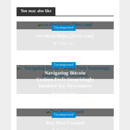
You may also like
Uncategorized
cw-check-https://test.com/
3 days ago
Uncategorized
Navigating Bitcoin
Casinos Feels Surprisingly
Intuitive for Newcomers
3 weeks ago
Uncategorized
Test Post Created