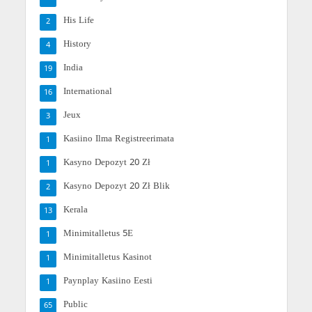
His Life
2
History
4
India
19
International
16
Jeux
3
Kasiino Ilma Registreerimata
1
Kasyno Depozyt 20 Zł
1
Kasyno Depozyt 20 Zł Blik
2
Kerala
13
Minimitalletus 5E
1
Minimitalletus Kasinot
1
Paynplay Kasiino Eesti
1
Public
65