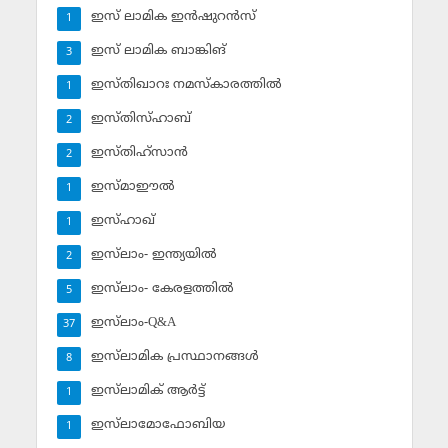
ഇസ് ലാമിക ഇന്‍ഷുറന്‍സ്‌
1
ഇസ് ലാമിക ബാങ്കിങ്‌
3
ഇസ്തിഖാറഃ നമസ്‌കാരത്തില്‍
1
ഇസ്തിസ്ഹാബ്
2
ഇസ്തിഹ്‌സാന്‍
2
ഇസ്മാഈല്‍
1
ഇസ്ഹാഖ്‌
1
ഇസ്‌ലാം- ഇന്ത്യയില്‍
2
ഇസ്‌ലാം- കേരളത്തില്‍
5
ഇസ്‌ലാം-Q&A
37
ഇസ്‌ലാമിക പ്രസ്ഥാനങ്ങള്‍
8
ഇസ്‌ലാമിക് ആര്‍ട്ട്
1
ഇസ്‌ലാമോഫോബിയ
1