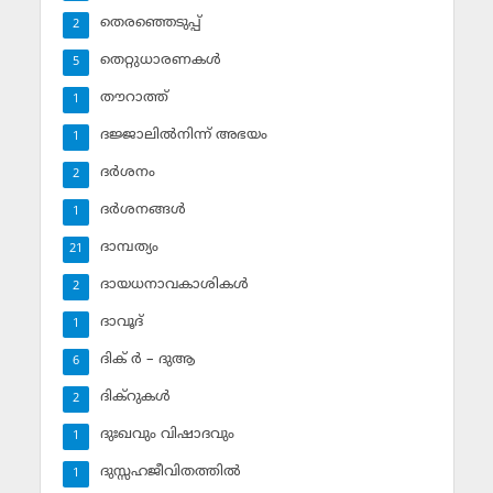
തെരഞ്ഞെടുപ്പ്
2
തെറ്റുധാരണകള്‍
5
തൗറാത്ത്
1
ദജ്ജാലില്‍നിന്ന് അഭയം
1
ദര്‍ശനം
2
ദര്‍ശനങ്ങള്‍
1
ദാമ്പത്യം
21
ദായധനാവകാശികള്‍
2
ദാവൂദ്‌
1
ദിക് ര്‍ – ദുആ
6
ദിക്‌റുകള്‍
2
ദുഃഖവും വിഷാദവും
1
ദുസ്സഹജീവിതത്തില്‍
1