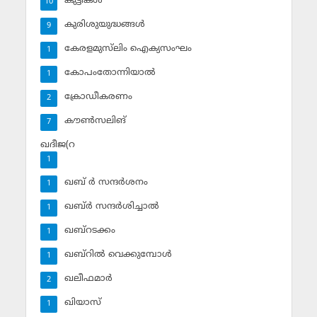
കുട്ടികള്‍
10
കുരിശുയുദ്ധങ്ങള്‍
9
കേരളമുസ്‌ലിം ഐക്യസംഘം
1
കോപംതോന്നിയാല്‍
1
ക്രോഡീകരണം
2
കൗണ്‍സലിങ്‌
7
ഖദീജ(റ
1
ഖബ് ര്‍ സന്ദര്‍ശനം
1
ഖബ്ര്‍ സന്ദര്‍ശിച്ചാല്‍
1
ഖബ്‌റടക്കം
1
ഖബ്‌റില്‍ വെക്കുമ്പോള്‍
1
ഖലീഫമാര്‍
2
ഖിയാസ്
1