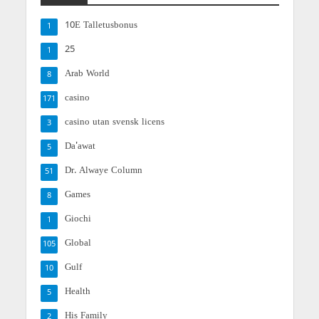
10E Talletusbonus
1
25
1
Arab World
8
casino
171
casino utan svensk licens
3
Da'awat
5
Dr. Alwaye Column
51
Games
8
Giochi
1
Global
105
Gulf
10
Health
5
His Family
2