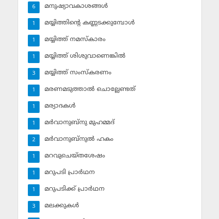
മനുഷ്യാവകാശങ്ങള്‍
6
മയ്യിത്തിന്റെ കണ്ണടക്കുമ്പോള്‍
1
മയ്യിത്ത് നമസ്‌കാരം
1
മയ്യിത്ത് ശിശുവാണെങ്കില്‍
1
മയ്യിത്ത് സംസ്‌കരണം
3
മരണമടുത്താല്‍ ചൊല്ലേണ്ടത്
1
മര്യാദകള്‍
1
മര്‍വാനുബ്‌നു മുഹമ്മദ്
1
മര്‍വാനുബ്‌നുല്‍ ഹകം
2
മറവുചെയ്തശേഷം
1
മറുപടി പ്രാര്‍ഥന
1
മറുപടിക്ക് പ്രാര്‍ഥന
1
മലക്കുകള്‍
3