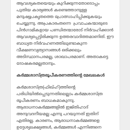
ആവശ്യകതയെയും കുറിക്കുന്നതോടൊപ്പം
പുതിയ കാര്യങ്ങള്‍ കണ്ടെത്താനുള്ള
മനുഷ്യപ്രകൃതത്തെ പ്രോത്സാഹിപ്പിക്കുകയും
ചെയ്യുന്നു. അപ്രകാരംതന്നെ പ്രവാചകന്മാരുടെ
പിന്‍ഗാമികളായ പണ്ഡിതന്മാരോട് നിര്‍വഹിക്കാന്‍
ആവശ്യപ്പെട്ടിരിക്കുന്ന ഉത്തരവാദിത്തമാണിത്. ഈ
ബാധ്യത നിര്‍വഹണത്തിലുണ്ടാകുന്ന
വീക്ഷണവ്യത്യാസങ്ങള്‍ ഒരിക്കലും
അടിസ്ഥാനപരമല്ല, ശാഖാപരമാണ്. അതാകട്ടെ
ദോഷകരമല്ലതാനും.
കര്‍മ്മശാസ്ത്രരൂപീകരണത്തിന്റെ മേഖലകള്‍
കര്‍മശാസ്ത്ര(ഫിഖ്ഹ്)ത്തിന്റെ
പരിധിയില്‍പ്പെടുന്നതിലെല്ലാം കര്‍മ്മശാസ്ത്ര
രൂപീകരണം ബാധകമാകുന്നു.
ആരാധനാകര്‍മ്മങ്ങളില്‍ ഇജ്തിഹാദ്
അനുവദനീയമല്ല എന്നു പറയുന്നത് ഇതിന്
എതിരല്ല. കാരണം, ആരാധനാകര്‍മ്മങ്ങളെ
ഉദ്ദേശ്യലക്ഷ്യങ്ങള്‍, കര്‍മ്മങ്ങള്‍ എന്നിങ്ങനെ