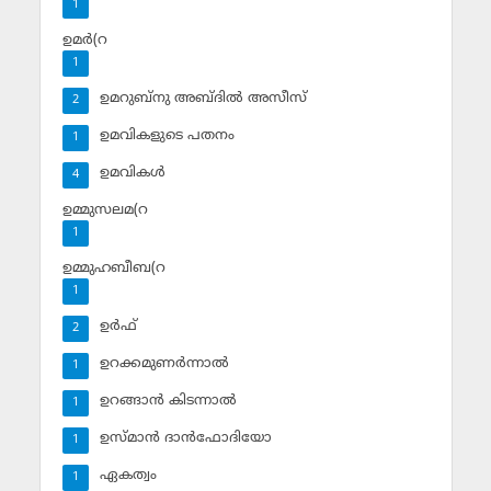
1
ഉമര്‍(റ
1
ഉമറുബ്‌നു അബ്ദില്‍ അസീസ്‌
2
ഉമവികളുടെ പതനം
1
ഉമവികള്‍
4
ഉമ്മുസലമ(റ
1
ഉമ്മുഹബീബ(റ
1
ഉര്‍ഫ്
2
ഉറക്കമുണര്‍ന്നാല്‍
1
ഉറങ്ങാന്‍ കിടന്നാല്‍
1
ഉസ്മാന്‍ ദാന്‍ഫോദിയോ
1
ഏകത്വം
1