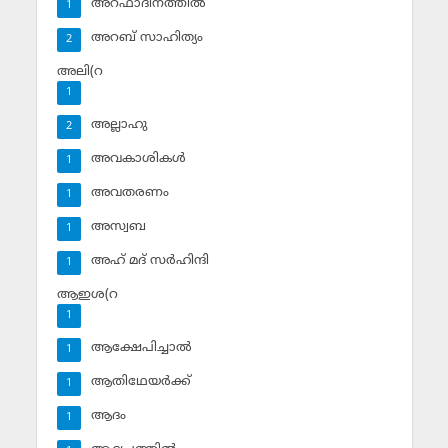
അറഫാദിനത്തില്‍
1
അറബ് സാഹിത്യം
2
അലി(റ
1
അല്ലാഹു
2
അവകാശികള്‍
1
അവതരണം
1
അസ്വബ
1
അഹ് മദ് സര്‍ഹിന്ദി
1
ആഇശ(റ
1
ആക്ഷേപിച്ചാല്‍
1
ആതിഥേയര്‍ക്ക്
1
ആദം
1