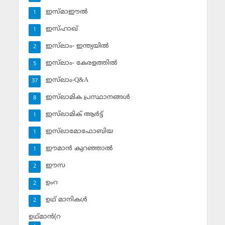
ഇസ്മാഈല്‍
1
ഇസ്ഹാഖ്‌
1
ഇസ്‌ലാം- ഇന്ത്യയില്‍
2
ഇസ്‌ലാം- കേരളത്തില്‍
5
ഇസ്‌ലാം-Q&A
37
ഇസ്‌ലാമിക പ്രസ്ഥാനങ്ങള്‍
8
ഇസ്‌ലാമിക് ആര്‍ട്ട്
1
ഇസ്‌ലാമോഫോബിയ
1
ഈമാന്‍ കുറഞ്ഞാല്‍
1
ഈസ
2
ഉംറ
2
ഉഥ് മാനികള്‍
2
ഉഥ്മാന്‍(റ