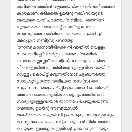
അവലംബിക്കല്‍ കര്‍മ്മശാസ്ത്ര
രൂപീകരണത്തില്‍ വളരെയധികം പരിഗണിക്കേണ്ട
കാര്യമാണ്. ഒരിക്കല്‍ ഉമര്‍(റ) നബി(സ)യുടെ
അടുത്തു വന്ന് പറഞ്ഞു: ‘നബിയേ, ഞാനിന്ന്
ഗുരുതരമായ ഒരു തെറ്റ് ചെയ്തു പോയി,
നോമ്പുകാരനായിരിക്കേ ഭാര്യയെ ചുംബിച്ചു’.
അപ്പോള്‍ നബി(സ) പറഞ്ഞു:
‘നോമ്പുകാരനായിരിക്കെ നീ വായില്‍ വെള്ളം
നിറക്കാറില്ലേ’? ഉമര്‍(റ) പറഞ്ഞു: ‘അതില്‍
വിരോധമില്ലല്ലോ’? നബി(സ)പറഞ്ഞു: ‘എങ്കില്‍
പിന്നെ ഇതില്‍ എന്തിരിക്കുന്നു’! ഇവിടെ വായില്‍
വെള്ളം കൊപ്ളിക്കുന്നതിനോട് ചുംബനത്തെ
സാദൃശ്യപ്പെടുത്തിയതിലൂടെ നബി(സ) ഒരു
സുപ്രധാന കാര്യം പഠിപ്പിക്കുകയാണ് ചെയ്തത്,
അഥവാ ഓരോ പുതിയ കാര്യവും അതിനോട്
സാദൃശ്യമുള്ളവയോട് താരതമ്യം ചെയ്യുകയാണ്
വേണ്ടത്. ഉമര്‍(റ) അബൂമൂസല്‍
അശ്അരിക്കെഴുതി: നീ ഉപമകളും സാദൃശ്യങ്ങളും
മനസ്സിലാക്കുക. എന്നിട്ട് കാര്യങ്ങള്‍ നിര്‍ദ്ധാരണം
ചെയ്യുക. ഇതെല്ലാം ഇതിന്റെ പ്രാധാന്യത്തെയും