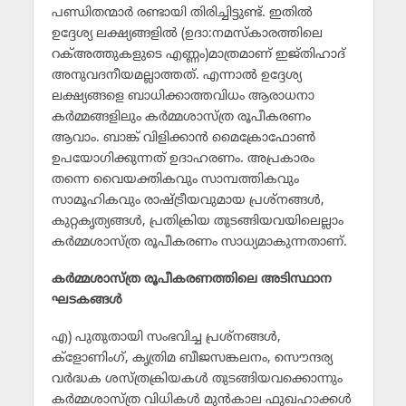
പണ്ഡിതന്മാര്‍ രണ്ടായി തിരിച്ചിട്ടുണ്ട്. ഇതില്‍
ഉദ്ദേശ്യ ലക്ഷ്യങ്ങളില്‍ (ഉദാ:നമസ്കാരത്തിലെ
റക്അത്തുകളുടെ എണ്ണം)മാത്രമാണ് ഇജ്തിഹാദ്
അനുവദനീയമല്ലാത്തത്. എന്നാല്‍ ഉദ്ദേശ്യ
ലക്ഷ്യങ്ങളെ ബാധിക്കാത്തവിധം ആരാധനാ
കര്‍മ്മങ്ങളിലും കര്‍മ്മശാസ്ത്ര രൂപീകരണം
ആവാം. ബാങ്ക് വിളിക്കാന്‍ മൈക്രോഫോണ്‍
ഉപയോഗിക്കുന്നത് ഉദാഹരണം. അപ്രകാരം
തന്നെ വൈയക്തികവും സാമ്പത്തികവും
സാമൂഹികവും രാഷ്ട്രീയവുമായ പ്രശ്നങ്ങള്‍,
കുറ്റകൃത്യങ്ങള്‍, പ്രതിക്രിയ തുടങ്ങിയവയിലെല്ലാം
കര്‍മ്മശാസ്ത്ര രൂപീകരണം സാധ്യമാകുന്നതാണ്.
കര്‍മ്മശാസ്ത്ര രൂപീകരണത്തിലെ അടിസ്ഥാന
ഘടകങ്ങള്‍
എ) പുതുതായി സംഭവിച്ച പ്രശ്നങ്ങള്‍,
ക്ളോണിംഗ്, കൃത്രിമ ബീജസങ്കലനം, സൌന്ദര്യ
വര്‍ദ്ധക ശസ്ത്രക്രിയകള്‍ തുടങ്ങിയവക്കൊന്നും
കര്‍മ്മശാസ്ത്ര വിധികള്‍ മുന്‍കാല ഫുഖഹാക്കള്‍