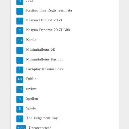
Jeux
3
Kasiino Ilma Registreerimata
1
Kasyno Depozyt 20 Zł
1
Kasyno Depozyt 20 Zł Blik
2
Kerala
13
Minimitalletus 5E
1
Minimitalletus Kasinot
1
Paynplay Kasiino Eesti
1
Public
60
review
15
Spellen
3
Spiele
5
The Judgement Day
1
Uncategorized
2,785