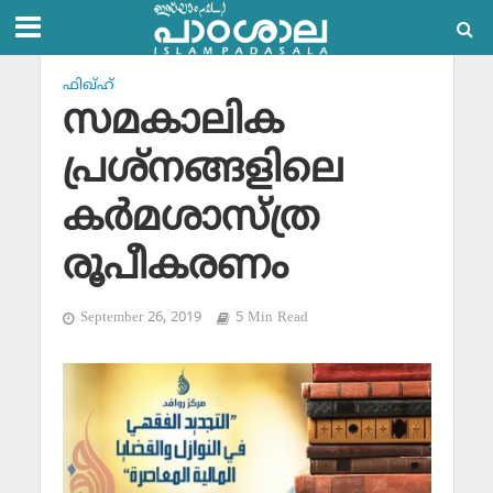
ഫിഖ്ഹ്
സമകാലിക
പ്രശ്നങ്ങളിലെ
കര്‍മശാസ്ത്ര
രൂപീകരണം
September 26, 2019
5 Min Read