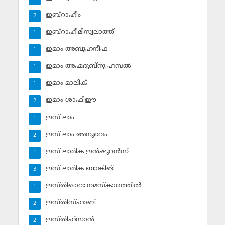
ഇബ്‌റാഹീം
2
ഇബ്‌റാഹീമിസ്വലാത്ത്
1
ഇമാം അബൂഹനീഫ
1
ഇമാം അഹ്മദുബ്‌നു ഹമ്പല്‍
1
ഇമാം മാലിക്
1
ഇമാം ശാഫിഈ
2
ഇസ് ലാം
1
ഇസ് ലാം അനുഭവം
2
ഇസ് ലാമിക ഇന്‍ഷുറന്‍സ്‌
1
ഇസ് ലാമിക ബാങ്കിങ്‌
3
ഇസ്തിഖാറഃ നമസ്‌കാരത്തില്‍
1
ഇസ്തിസ്ഹാബ്
2
ഇസ്തിഹ്‌സാന്‍
2