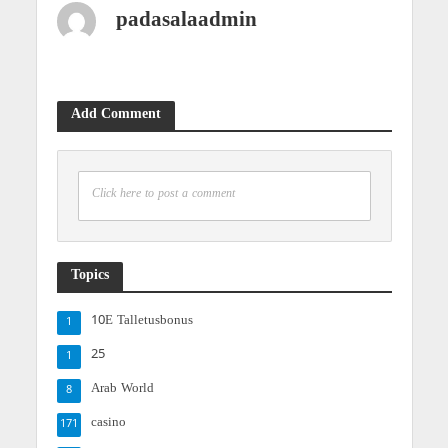
padasalaadmin
Add Comment
Click here to post a comment
Topics
10E Talletusbonus
1
25
1
Arab World
8
casino
171