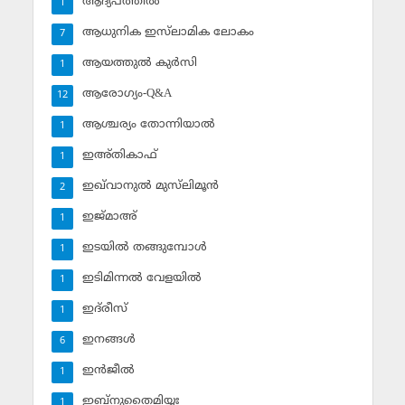
ആദ്യപത്തില്‍
1
ആധുനിക ഇസ്‌ലാമിക ലോകം
7
ആയത്തുല്‍ കുര്‍സി
1
ആരോഗ്യം-Q&A
12
ആശ്ചര്യം തോന്നിയാല്‍
1
ഇഅ്തികാഫ്‌
1
ഇഖ്‌വാനുല്‍ മുസ്‌ലിമൂന്‍
2
ഇജ്മാഅ്
1
ഇടയില്‍ തങ്ങുമ്പോള്‍
1
ഇടിമിന്നല്‍ വേളയില്‍
1
ഇദ്‌രീസ്‌
1
ഇനങ്ങള്‍
6
ഇന്‍ജീല്‍
1
ഇബ്‌നുതൈമിയ്യഃ
1