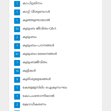
കാപിറ്റലിസം
1
കാറ്റ് വീശുമ്പോള്‍
1
കുഞ്ഞുണ്ടായാല്‍
1
കുടുംബ ജീവിതം-Q&A
53
കുടുംബം
2
കുടുംബം-പഠനങ്ങള്‍
1
കുടുംബം-ലേഖനങ്ങള്‍
41
കുടുംബജീവിതം
1
കുട്ടികള്‍
10
കുരിശുയുദ്ധങ്ങള്‍
9
കേരളമുസ്‌ലിം ഐക്യസംഘം
1
കോപംതോന്നിയാല്‍
1
ക്രോഡീകരണം
2