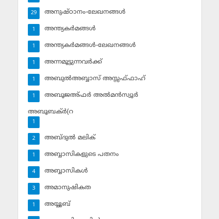
അനുഷ്ഠാനം-ലേഖനങ്ങള്‍
29
അന്ത്യകര്‍മങ്ങള്‍
1
അന്ത്യകര്‍മങ്ങള്‍-ലേഖനങ്ങള്‍
1
അന്നമൂട്ടുന്നവര്‍ക്ക്
1
അബുല്‍അബ്ബാസ് അസ്സഫ്ഫാഹ്‌
1
അബൂജഅ്ഫര്‍ അല്‍മന്‍സ്വൂര്‍
1
അബൂബക്ര്‍(റ
1
അബ്ദുല്‍ മലിക്‌
2
അബ്ബാസികളുടെ പതനം
1
അബ്ബാസികള്‍
4
അമാനുഷികത
3
അയ്യൂബ്‌
1