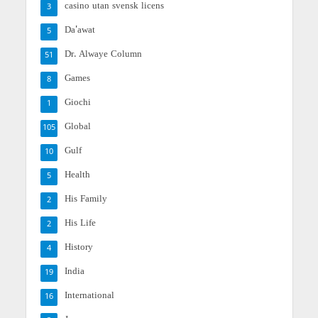
casino utan svensk licens
3
Da'awat
5
Dr. Alwaye Column
51
Games
8
Giochi
1
Global
105
Gulf
10
Health
5
His Family
2
His Life
2
History
4
India
19
International
16