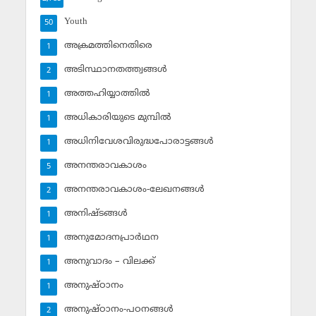
Youth
50
അക്രമത്തിനെതിരെ
1
അടിസ്ഥാനതത്ത്വങ്ങള്‍
2
അത്തഹിയ്യാത്തില്‍
1
അധികാരിയുടെ മുമ്പില്‍
1
അധിനിവേശവിരുദ്ധപോരാട്ടങ്ങള്‍
1
അനന്തരാവകാശം
5
അനന്തരാവകാശം-ലേഖനങ്ങള്‍
2
അനിഷ്ടങ്ങള്‍
1
അനുമോദനപ്രാര്‍ഥന
1
അനുവാദം – വിലക്ക്‌
1
അനുഷ്ഠാനം
1
അനുഷ്ഠാനം-പഠനങ്ങള്‍
2