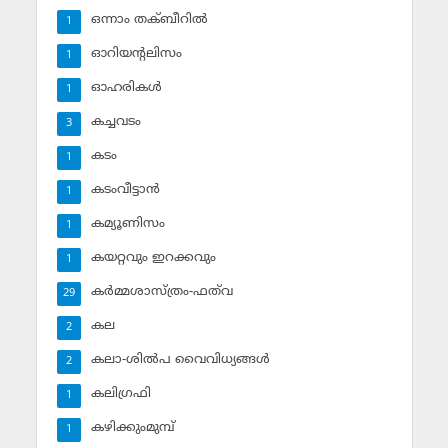
ഒന്നാം തക്ബീറില്‍
1
ഓറിയന്റലിസം
1
ഓഹരികള്‍
1
കച്ചവടം
3
കടം
1
കടംവീട്ടാന്‍
1
കമ്യൂണിസം
1
കയറ്റവും ഇറക്കവും
1
കര്‍മ്മശാസ്ത്രം-ഫത്‌വ
29
കല
2
കലാ-ശില്‍പ വൈവിധ്യങ്ങള്‍
2
കലിഗ്രഫി
1
കഴിക്കുംമുമ്പ്
1