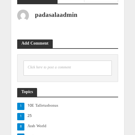
padasalaadmin
Add Comment
Click here to post a comment
Topics
10E Talletusbonus
1
25
1
Arab World
8