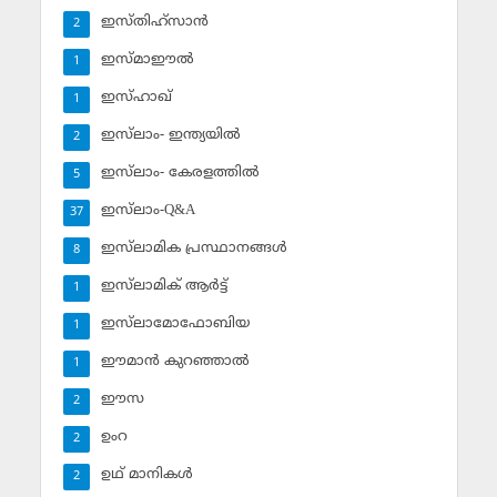
ഇസ്തിഹ്‌സാന്‍
2
ഇസ്മാഈല്‍
1
ഇസ്ഹാഖ്‌
1
ഇസ്‌ലാം- ഇന്ത്യയില്‍
2
ഇസ്‌ലാം- കേരളത്തില്‍
5
ഇസ്‌ലാം-Q&A
37
ഇസ്‌ലാമിക പ്രസ്ഥാനങ്ങള്‍
8
ഇസ്‌ലാമിക് ആര്‍ട്ട്
1
ഇസ്‌ലാമോഫോബിയ
1
ഈമാന്‍ കുറഞ്ഞാല്‍
1
ഈസ
2
ഉംറ
2
ഉഥ് മാനികള്‍
2