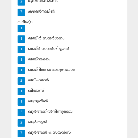
ക്രോഡീകരണം
2
കൗണ്‍സലിങ്‌
7
ഖദീജ(റ
1
ഖബ് ര്‍ സന്ദര്‍ശനം
1
ഖബ്ര്‍ സന്ദര്‍ശിച്ചാല്‍
1
ഖബ്‌റടക്കം
1
ഖബ്‌റില്‍ വെക്കുമ്പോള്‍
1
ഖലീഫമാര്‍
2
ഖിയാസ്
1
ഖുനൂതില്‍
1
ഖുര്‍ആനില്‍നിന്നുള്ളവ
2
ഖുര്‍ആന്‍
2
ഖുര്‍ആന്‍ & സയന്‍സ്‌
7