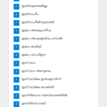
ഇബ്‌നുതൈമിയ്യഃ
1
ഇബ്‌റാഹീം
2
ഇബ്‌റാഹീമിസ്വലാത്ത്
1
ഇമാം അബൂഹനീഫ
1
ഇമാം അഹ്മദുബ്‌നു ഹമ്പല്‍
1
ഇമാം മാലിക്
1
ഇമാം ശാഫിഈ
2
ഇസ് ലാം
1
ഇസ് ലാം അനുഭവം
2
ഇസ് ലാമിക ഇന്‍ഷുറന്‍സ്‌
1
ഇസ് ലാമിക ബാങ്കിങ്‌
3
ഇസ്തിഖാറഃ നമസ്‌കാരത്തില്‍
1
ഇസ്തിസ്ഹാബ്
2