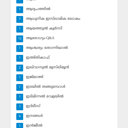
ആദ്യപത്തില്‍
1
ആധുനിക ഇസ്‌ലാമിക ലോകം
7
ആയത്തുല്‍ കുര്‍സി
1
ആരോഗ്യം-Q&A
12
ആശ്ചര്യം തോന്നിയാല്‍
1
ഇഅ്തികാഫ്‌
1
ഇഖ്‌വാനുല്‍ മുസ്‌ലിമൂന്‍
2
ഇജ്മാഅ്
1
ഇടയില്‍ തങ്ങുമ്പോള്‍
1
ഇടിമിന്നല്‍ വേളയില്‍
1
ഇദ്‌രീസ്‌
1
ഇനങ്ങള്‍
6
ഇന്‍ജീല്‍
1