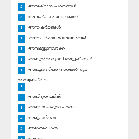
അനുഷ്ഠാനം-പഠനങ്ങള്‍
2
അനുഷ്ഠാനം-ലേഖനങ്ങള്‍
29
അന്ത്യകര്‍മങ്ങള്‍
1
അന്ത്യകര്‍മങ്ങള്‍-ലേഖനങ്ങള്‍
1
അന്നമൂട്ടുന്നവര്‍ക്ക്
1
അബുല്‍അബ്ബാസ് അസ്സഫ്ഫാഹ്‌
1
അബൂജഅ്ഫര്‍ അല്‍മന്‍സ്വൂര്‍
1
അബൂബക്ര്‍(റ
1
അബ്ദുല്‍ മലിക്‌
2
അബ്ബാസികളുടെ പതനം
1
അബ്ബാസികള്‍
4
അമാനുഷികത
3
അയ്യൂബ്‌