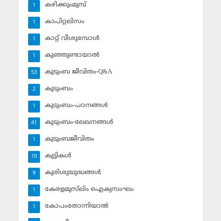
കഴിക്കുംമുമ്പ്
1
കാപിറ്റലിസം
1
കാറ്റ് വീശുമ്പോള്‍
1
കുഞ്ഞുണ്ടായാല്‍
1
കുടുംബ ജീവിതം-Q&A
53
കുടുംബം
2
കുടുംബം-പഠനങ്ങള്‍
1
കുടുംബം-ലേഖനങ്ങള്‍
41
കുടുംബജീവിതം
1
കുട്ടികള്‍
10
കുരിശുയുദ്ധങ്ങള്‍
9
കേരളമുസ്‌ലിം ഐക്യസംഘം
1
കോപംതോന്നിയാല്‍
1