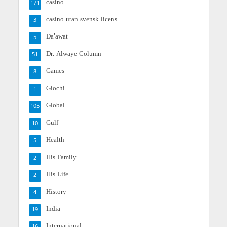
casino
171
casino utan svensk licens
3
Da'awat
5
Dr. Alwaye Column
51
Games
8
Giochi
1
Global
105
Gulf
10
Health
5
His Family
2
His Life
2
History
4
India
19
International