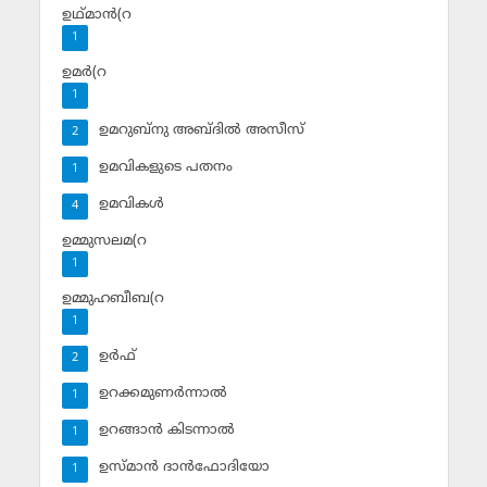
ഉഥ്മാന്‍(റ
1
ഉമര്‍(റ
1
ഉമറുബ്‌നു അബ്ദില്‍ അസീസ്‌
2
ഉമവികളുടെ പതനം
1
ഉമവികള്‍
4
ഉമ്മുസലമ(റ
1
ഉമ്മുഹബീബ(റ
1
ഉര്‍ഫ്
2
ഉറക്കമുണര്‍ന്നാല്‍
1
ഉറങ്ങാന്‍ കിടന്നാല്‍
1
ഉസ്മാന്‍ ദാന്‍ഫോദിയോ
1