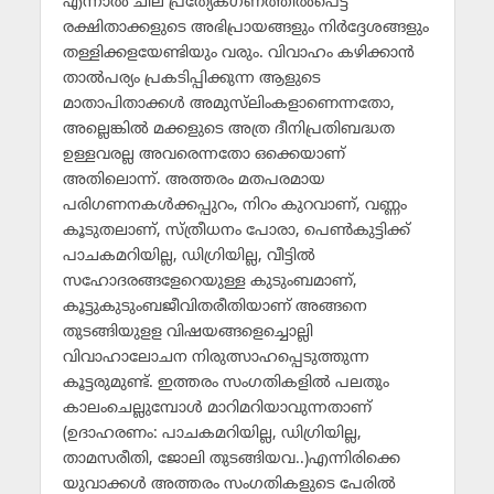
എന്നാല്‍ ചില പ്രത്യേകഗണത്തില്‍പെട്ട
രക്ഷിതാക്കളുടെ അഭിപ്രായങ്ങളും നിര്‍ദ്ദേശങ്ങളും
തള്ളിക്കളയേണ്ടിയും വരും. വിവാഹം കഴിക്കാന്‍
താല്‍പര്യം പ്രകടിപ്പിക്കുന്ന ആളുടെ
മാതാപിതാക്കള്‍ അമുസ്‌ലിംകളാണെന്നതോ,
അല്ലെങ്കില്‍ മക്കളുടെ അത്ര ദീനിപ്രതിബദ്ധത
ഉള്ളവരല്ല അവരെന്നതോ ഒക്കെയാണ്
അതിലൊന്ന്. അത്തരം മതപരമായ
പരിഗണനകള്‍ക്കപ്പുറം, നിറം കുറവാണ്, വണ്ണം
കൂടുതലാണ്, സ്ത്രീധനം പോരാ, പെണ്‍കുട്ടിക്ക്
പാചകമറിയില്ല, ഡിഗ്രിയില്ല, വീട്ടില്‍
സഹോദരങ്ങളേറെയുള്ള കുടുംബമാണ്,
കൂട്ടുകുടുംബജീവിതരീതിയാണ് അങ്ങനെ
തുടങ്ങിയുളള വിഷയങ്ങളെച്ചൊല്ലി
വിവാഹാലോചന നിരുത്സാഹപ്പെടുത്തുന്ന
കൂട്ടരുമുണ്ട്. ഇത്തരം സംഗതികളില്‍ പലതും
കാലംചെല്ലുമ്പോള്‍ മാറിമറിയാവുന്നതാണ്
(ഉദാഹരണം: പാചകമറിയില്ല, ഡിഗ്രിയില്ല,
താമസരീതി, ജോലി തുടങ്ങിയവ..)എന്നിരിക്കെ
യുവാക്കള്‍ അത്തരം സംഗതികളുടെ പേരില്‍