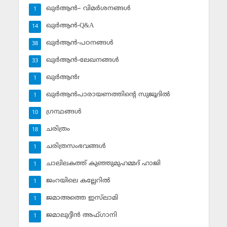
ഖുര്‍ആന്‍– വിമര്‍ശനങ്ങള്‍
1
ഖുര്‍ആന്‍-Q&A
14
ഖുര്‍ആന്‍-പഠനങ്ങള്‍
38
ഖുര്‍ആന്‍-ലേഖനങ്ങള്‍
33
ഖുര്‍ആന്‍r
1
ഖുര്‍ആന്‍പാരായണത്തിന്റെ സുജൂദില്‍
1
ഗ്രന്ഥങ്ങള്‍
10
ചരിത്രം
18
ചരിത്രസംഭവങ്ങള്‍
1
ചാലിലകത്ത് കുഞ്ഞുമുഹമ്മദ് ഹാജി
1
ജംറയിലെ കല്ലേറില്‍
1
ജമാഅത്തെ ഇസ്‌ലാമി
1
ജമാലുദ്ദീന്‍ അഫ്ഗാനി
1