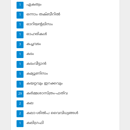
ഏകത്വം
1
ഒന്നാം തക്ബീറില്‍
1
ഓറിയന്റലിസം
1
ഓഹരികള്‍
1
കച്ചവടം
3
കടം
1
കടംവീട്ടാന്‍
1
കമ്യൂണിസം
1
കയറ്റവും ഇറക്കവും
1
കര്‍മ്മശാസ്ത്രം-ഫത്‌വ
29
കല
2
കലാ-ശില്‍പ വൈവിധ്യങ്ങള്‍
2
കലിഗ്രഫി
1