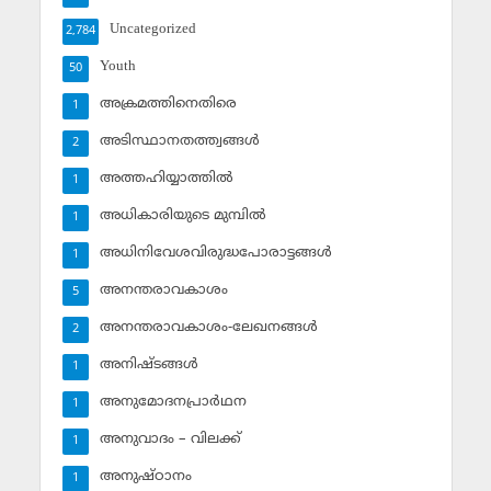
Uncategorized
2,784
Youth
50
അക്രമത്തിനെതിരെ
1
അടിസ്ഥാനതത്ത്വങ്ങള്‍
2
അത്തഹിയ്യാത്തില്‍
1
അധികാരിയുടെ മുമ്പില്‍
1
അധിനിവേശവിരുദ്ധപോരാട്ടങ്ങള്‍
1
അനന്തരാവകാശം
5
അനന്തരാവകാശം-ലേഖനങ്ങള്‍
2
അനിഷ്ടങ്ങള്‍
1
അനുമോദനപ്രാര്‍ഥന
1
അനുവാദം – വിലക്ക്‌
1
അനുഷ്ഠാനം
1