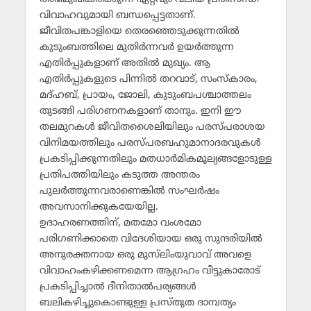
വിവാഹവുമായി ബന്ധപ്പെട്ടതാണ്.
ജീവിതപങ്കാളിയെ തെരഞ്ഞെടുക്കുന്നതില്‍
കുടുംബത്തിലെ മുതിര്‍ന്നവര്‍ ഉയര്‍ത്തുന്ന
എതിര്‍പ്പുകളാണ് അതില്‍ മുഖ്യം. ആ
എതിര്‍പ്പുകളുടെ പിന്നില്‍ തറവാട്, സംസ്‌കാരം,
മദ്ഹബ്, പ്രായം, ജോലി, കുടുംബപശ്ചാത്തലം
തുടങ്ങി പരിഗണനകളാണ് താനും. ഇനി ഈ
തലമുറകള്‍ ജീവിതശൈലിയിലും പരസ്പരാശയ
വിനിമയത്തിലും പരസ്പരബഹുമാനാദരവുകള്‍
പ്രകടിപ്പിക്കുന്നതിലും മതധാര്‍മികമൂല്യങ്ങളോടുള്ള
പ്രതിപത്തിയിലും കടുത്ത അന്തരം
പുലര്‍ത്തുന്നവരാണെങ്കില്‍ സംഘര്‍ഷം
അവസാനിക്കുകയേയില്ല.
ഉദാഹരണത്തിന്, മതമോ വംശമോ
പരിഗണിക്കാതെ വിദേശിയായ ഒരു സുന്ദരിയില്‍
അനുരക്തനായ ഒരു മുസ്‌ലിംയുവാവ് അവളെ
വിവാഹംകഴിക്കണമെന്ന ആഗ്രഹം വീട്ടുകാരോട്
പ്രകടിപ്പിച്ചാല്‍ ദീനിതാല്‍പര്യങ്ങള്‍
ബലികഴിച്ചുകൊണ്ടുള്ള പ്രസ്തുത ദാമ്പത്യം