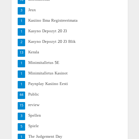
16
Jeux
3
Kasiino Ilma Registreerimata
1
Kasyno Depozyt 20 Zł
1
Kasyno Depozyt 20 Zł Blik
2
Kerala
13
Minimitalletus 5E
1
Minimitalletus Kasinot
1
Paynplay Kasiino Eesti
1
Public
44
review
15
Spellen
3
Spiele
5
The Judgement Day
1