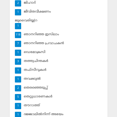
ജിഹാദ്‌
2
ജീവിതവീക്ഷണം
1
ജുവൈരിയ്യ(റ
1
ഞാനറിഞ്ഞ ഇസ്‌ലാം
118
ഞാനറിഞ്ഞ പ്രവാചകന്‍
7
ഡെമോക്രസി
1
തത്ത്വചിന്തകര്‍
3
തഫ്‌സീറുകള്‍
1
തവക്കുല്‍
1
തെരഞ്ഞെടുപ്പ്
2
തെറ്റുധാരണകള്‍
5
തൗറാത്ത്
1
ദജ്ജാലില്‍നിന്ന് അഭയം
1