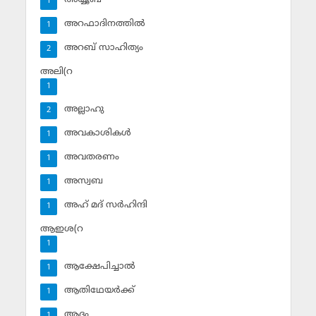
1
അറഫാദിനത്തില്‍
1
അറബ് സാഹിത്യം
2
അലി(റ
1
അല്ലാഹു
2
അവകാശികള്‍
1
അവതരണം
1
അസ്വബ
1
അഹ് മദ് സര്‍ഹിന്ദി
1
ആഇശ(റ
1
ആക്ഷേപിച്ചാല്‍
1
ആതിഥേയര്‍ക്ക്
1
ആദം
1