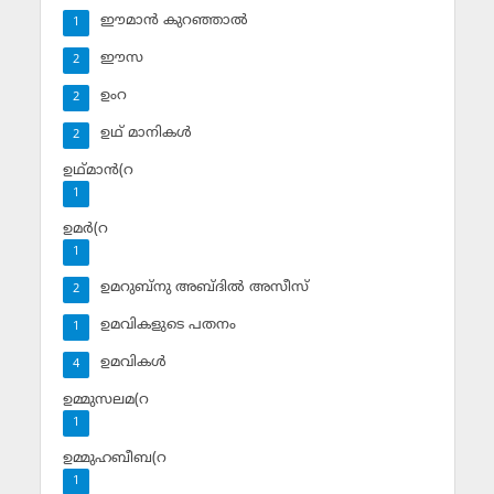
ഈമാന്‍ കുറഞ്ഞാല്‍
1
ഈസ
2
ഉംറ
2
ഉഥ് മാനികള്‍
2
ഉഥ്മാന്‍(റ
1
ഉമര്‍(റ
1
ഉമറുബ്‌നു അബ്ദില്‍ അസീസ്‌
2
ഉമവികളുടെ പതനം
1
ഉമവികള്‍
4
ഉമ്മുസലമ(റ
1
ഉമ്മുഹബീബ(റ
1