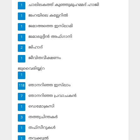
ചാലിലകത്ത് കുഞ്ഞുമുഹമ്മദ് ഹാജി
1
ജംറയിലെ കല്ലേറില്‍
1
ജമാഅത്തെ ഇസ്‌ലാമി
1
ജമാലുദ്ദീന്‍ അഫ്ഗാനി
1
ജിഹാദ്‌
2
ജീവിതവീക്ഷണം
1
ജുവൈരിയ്യ(റ
1
ഞാനറിഞ്ഞ ഇസ്‌ലാം
118
ഞാനറിഞ്ഞ പ്രവാചകന്‍
7
ഡെമോക്രസി
1
തത്ത്വചിന്തകര്‍
3
തഫ്‌സീറുകള്‍
1
തവക്കുല്‍
1