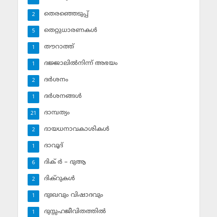
തെരഞ്ഞെടുപ്പ്
2
തെറ്റുധാരണകള്‍
5
തൗറാത്ത്
1
ദജ്ജാലില്‍നിന്ന് അഭയം
1
ദര്‍ശനം
2
ദര്‍ശനങ്ങള്‍
1
ദാമ്പത്യം
21
ദായധനാവകാശികള്‍
2
ദാവൂദ്‌
1
ദിക് ര്‍ – ദുആ
6
ദിക്‌റുകള്‍
2
ദുഃഖവും വിഷാദവും
1
ദുസ്സഹജീവിതത്തില്‍
1