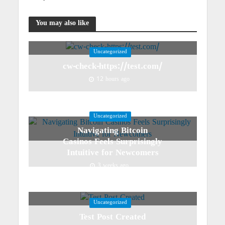
You may also like
Uncategorized
cw-check-https://test.com/
12 hours ago
Uncategorized
Navigating Bitcoin
Casinos Feels Surprisingly
Intuitive for Newcomers
3 weeks ago
Uncategorized
Test Post Created