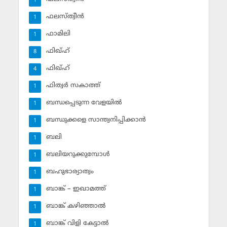
1
ഫലസ്ത്വീൻ
1
ഫാമിലി
1
ഫിഖ്ഹ്
8
ഫിഖ്ഹ്‌
4
ഫിത്വര്‍ സകാത്ത്‌
1
ബന്ധപ്പെടുന്ന വേളയില്‍
1
ബന്ധുക്കളെ സാന്ത്വനിപ്പിക്കാന്‍
1
ബലി
1
ബലിയറുക്കുമ്പോള്‍
1
ബഹുഭാര്യാത്വം
1
ബാങ്ക് – ഇഖാമത്ത്
1
ബാങ്ക് കഴിഞ്ഞാല്‍
1
ബാങ്ക് വിളി കേട്ടാല്‍
1