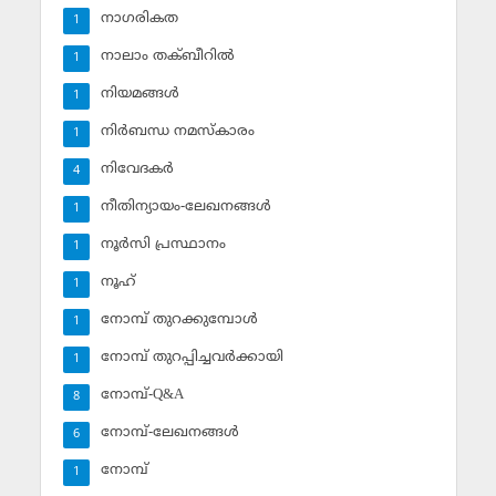
നാഗരികത
1
നാലാം തക്ബീറില്‍
1
നിയമങ്ങള്‍
1
നിര്‍ബന്ധ നമസ്‌കാരം
1
നിവേദകര്‍
4
നീതിന്യായം-ലേഖനങ്ങള്‍
1
നൂര്‍സി പ്രസ്ഥാനം
1
നൂഹ്‌
1
നോമ്പ് തുറക്കുമ്പോള്‍
1
നോമ്പ് തുറപ്പിച്ചവര്‍ക്കായി
1
നോമ്പ്-Q&A
8
നോമ്പ്-ലേഖനങ്ങള്‍
6
നോമ്പ്‌
1