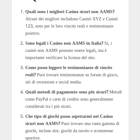
Quali sono i migliori Casino sicuri non AAMS?
Alcuni dei migliori includono Casinò XYZ e Casinò
123, noto per le loro vincite reali e testimonianze
positive.
Sono legali i Casino non AAMS in Italia?
Sì, i
casinò non AAMS possono essere legali, ma è
importante verificare la licenza del sito.
Come posso leggere le testimonianze di vincite
reali?
Puoi trovare testimonianze su forum di gioco,
siti di recensioni e social media.
Quali metodi di pagamento sono più sicuri?
Metodi
come PayPal e carte di credito sono generalmente
considerati tra i più sicuri.
Che tipo di giochi posso aspettarmi nei Casino
sicuri non AAMS?
Puoi trovare una vasta gamma di
giochi, incluse slot, giochi da tavolo e scommesse
sportive.