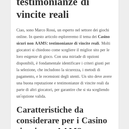
testimonianze di
vincite reali
Ciao, sono Marco Rossi, un esperto nel settore dei giochi
online. In questo articolo esploreremo il tema dei
Casino
sicuri non AAMS: testimonianze di vincite reali
. Molti
giocatori si chiedono come scegliere il miglior sito per le
loro esigenze di gioco. Con una miriade di opzioni
disponibili, è fondamentale identificare i criteri giusti per
la selezione, che includono la sicurezza, i metodi di
pagamento, e le recensioni degli utenti. Un sito deve avere
una buona reputazione e testimonianze di vincite reali da
parte di altri giocatori, per garantire che si sta scegliendo
un’opzione valida.
Caratteristiche da
considerare per i Casino