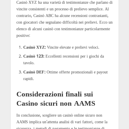
Casinò XYZ ha una varietà di testimonianze che parlano di
vincite consistenti e un processo di prelievo semplice. Al
contrario, Casinò ABC ha alcune recensioni contrastanti,
con giocatori che segnalano difficoltà nei prelievi. Ecco un
elenco di alcuni casinò con testimonianze particolarmente
positive:
Casinò XYZ:
Vincite elevate e prelievi veloci.
Casinò 123:
Eccellenti recensioni per i giochi da
tavolo.
Casinò DEF:
Ottime offerte promozionali e payout
rapidi.
Considerazioni finali sui
Casino sicuri non AAMS
In conclusione, scegliere un casinò online sicuro non
AAMS implica un’attenta analisi di vari fattori, come la
sicurezza, i metodi di pagamento e le testimonianze di