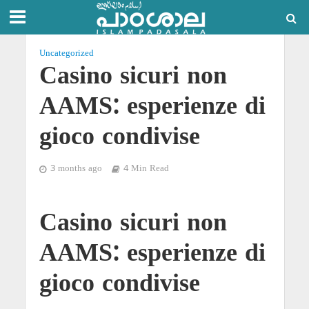
Uncategorized
Casino sicuri non
AAMS: esperienze di
gioco condivise
3 months ago
4 Min Read
Casino sicuri non
AAMS: esperienze di
gioco condivise