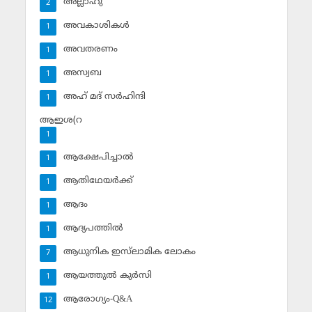
അല്ലാഹു
2
അവകാശികള്‍
1
അവതരണം
1
അസ്വബ
1
അഹ് മദ് സര്‍ഹിന്ദി
1
ആഇശ(റ
1
ആക്ഷേപിച്ചാല്‍
1
ആതിഥേയര്‍ക്ക്
1
ആദം
1
ആദ്യപത്തില്‍
1
ആധുനിക ഇസ്‌ലാമിക ലോകം
7
ആയത്തുല്‍ കുര്‍സി
1
ആരോഗ്യം-Q&A
12