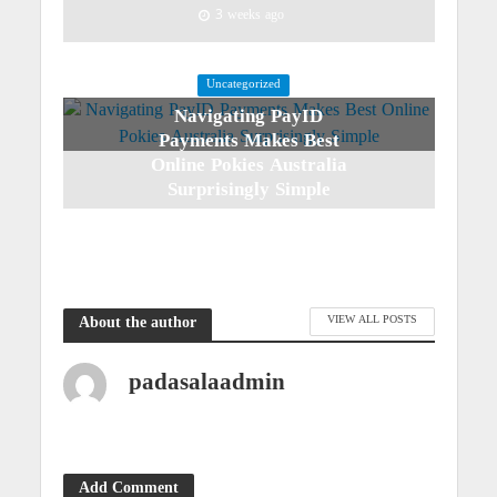
3 weeks ago
Uncategorized
Navigating PayID
Payments Makes Best
Online Pokies Australia
Surprisingly Simple
3 weeks ago
VIEW ALL POSTS
About the author
padasalaadmin
Add Comment