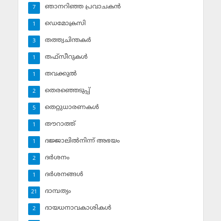
ഞാനറിഞ്ഞ പ്രവാചകന്‍
7
ഡെമോക്രസി
1
തത്ത്വചിന്തകര്‍
3
തഫ്‌സീറുകള്‍
1
തവക്കുല്‍
1
തെരഞ്ഞെടുപ്പ്
2
തെറ്റുധാരണകള്‍
5
തൗറാത്ത്
1
ദജ്ജാലില്‍നിന്ന് അഭയം
1
ദര്‍ശനം
2
ദര്‍ശനങ്ങള്‍
1
ദാമ്പത്യം
21
ദായധനാവകാശികള്‍
2