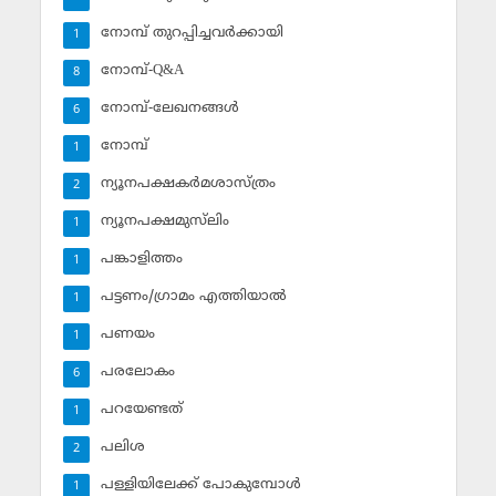
നോമ്പ് തുറപ്പിച്ചവര്‍ക്കായി
1
നോമ്പ്-Q&A
8
നോമ്പ്-ലേഖനങ്ങള്‍
6
നോമ്പ്‌
1
ന്യൂനപക്ഷകര്‍മശാസ്ത്രം
2
ന്യൂനപക്ഷമുസ്‌ലിം
1
പങ്കാളിത്തം
1
പട്ടണം/ഗ്രാമം എത്തിയാല്‍
1
പണയം
1
പരലോകം
6
പറയേണ്ടത്
1
പലിശ
2
പള്ളിയിലേക്ക് പോകുമ്പോള്‍
1