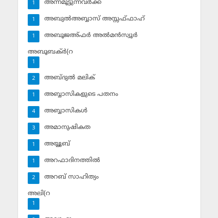
അന്നമൂട്ടുന്നവര്‍ക്ക്
1
അബുല്‍അബ്ബാസ് അസ്സഫ്ഫാഹ്‌
1
അബൂജഅ്ഫര്‍ അല്‍മന്‍സ്വൂര്‍
1
അബൂബക്ര്‍(റ
1
അബ്ദുല്‍ മലിക്‌
2
അബ്ബാസികളുടെ പതനം
1
അബ്ബാസികള്‍
4
അമാനുഷികത
3
അയ്യൂബ്‌
1
അറഫാദിനത്തില്‍
1
അറബ് സാഹിത്യം
2
അലി(റ
1