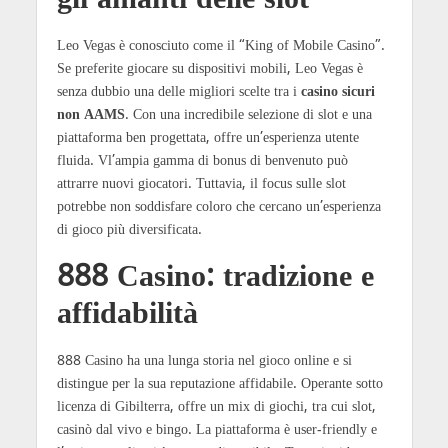
gli amanti delle slot
Leo Vegas è conosciuto come il “King of Mobile Casino”.
Se preferite giocare su dispositivi mobili, Leo Vegas è
senza dubbio una delle migliori scelte tra i
casino sicuri
non AAMS
. Con una incredibile selezione di slot e una
piattaforma ben progettata, offre un’esperienza utente
fluida. Vl’ampia gamma di bonus di benvenuto può
attrarre nuovi giocatori. Tuttavia, il focus sulle slot
potrebbe non soddisfare coloro che cercano un’esperienza
di gioco più diversificata.
888 Casino: tradizione e
affidabilità
888 Casino ha una lunga storia nel gioco online e si
distingue per la sua reputazione affidabile. Operante sotto
licenza di Gibilterra, offre un mix di giochi, tra cui slot,
casinò dal vivo e bingo. La piattaforma è user-friendly e