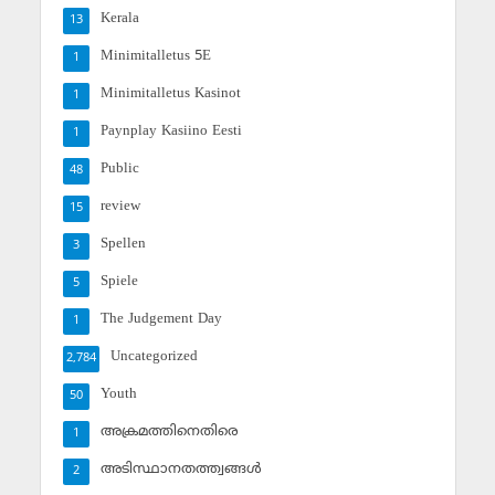
Kerala
13
Minimitalletus 5E
1
Minimitalletus Kasinot
1
Paynplay Kasiino Eesti
1
Public
48
review
15
Spellen
3
Spiele
5
The Judgement Day
1
Uncategorized
2,784
Youth
50
അക്രമത്തിനെതിരെ
1
അടിസ്ഥാനതത്ത്വങ്ങള്‍
2