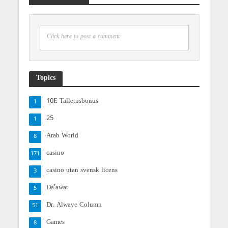
Click here to post a comment
Topics
10E Talletusbonus
1
25
1
Arab World
8
casino
171
casino utan svensk licens
3
Da'awat
5
Dr. Alwaye Column
51
Games
8