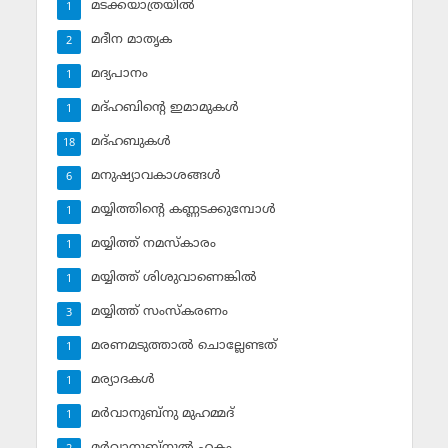
മടക്കയാത്രയില്‍
1
മദീന മാതൃക
2
മദ്യപാനം
1
മദ്ഹബിന്റെ ഇമാമുകള്‍
1
മദ്ഹബുകള്‍
18
മനുഷ്യാവകാശങ്ങള്‍
6
മയ്യിത്തിന്റെ കണ്ണടക്കുമ്പോള്‍
1
മയ്യിത്ത് നമസ്‌കാരം
1
മയ്യിത്ത് ശിശുവാണെങ്കില്‍
1
മയ്യിത്ത് സംസ്‌കരണം
3
മരണമടുത്താല്‍ ചൊല്ലേണ്ടത്
1
മര്യാദകള്‍
1
മര്‍വാനുബ്‌നു മുഹമ്മദ്
1
മര്‍വാനുബ്‌നുല്‍ ഹകം