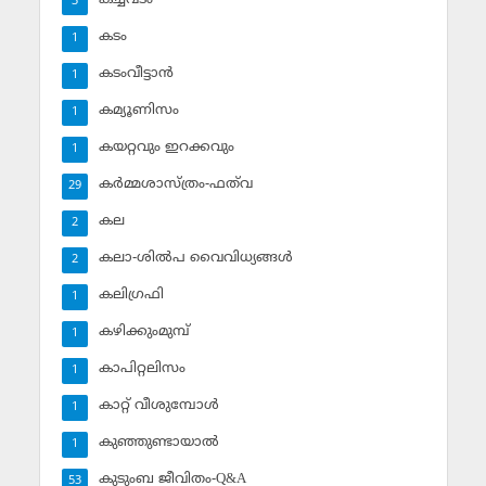
3
കടം
1
കടംവീട്ടാന്‍
1
കമ്യൂണിസം
1
കയറ്റവും ഇറക്കവും
1
കര്‍മ്മശാസ്ത്രം-ഫത്‌വ
29
കല
2
കലാ-ശില്‍പ വൈവിധ്യങ്ങള്‍
2
കലിഗ്രഫി
1
കഴിക്കുംമുമ്പ്
1
കാപിറ്റലിസം
1
കാറ്റ് വീശുമ്പോള്‍
1
കുഞ്ഞുണ്ടായാല്‍
1
കുടുംബ ജീവിതം-Q&A
53