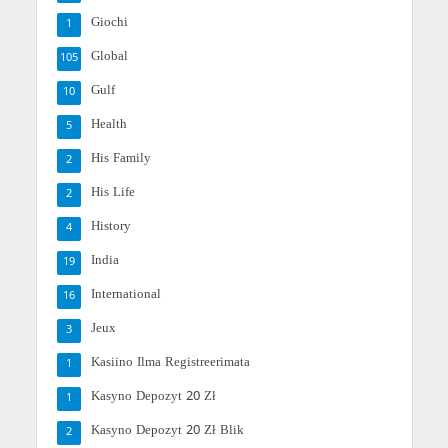
Giochi
1
Global
105
Gulf
10
Health
5
His Family
2
His Life
2
History
4
India
19
International
16
Jeux
3
Kasiino Ilma Registreerimata
1
Kasyno Depozyt 20 Zł
1
Kasyno Depozyt 20 Zł Blik
2