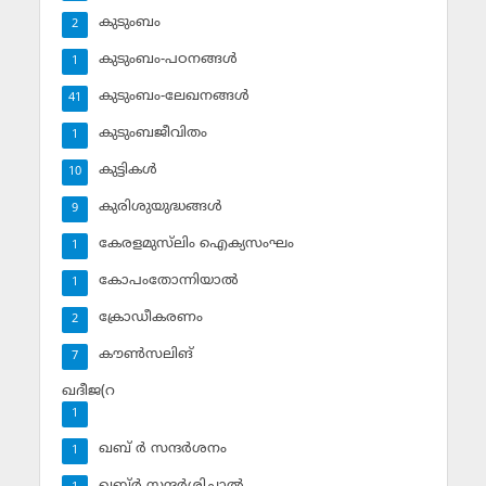
കുടുംബം
2
കുടുംബം-പഠനങ്ങള്‍
1
കുടുംബം-ലേഖനങ്ങള്‍
41
കുടുംബജീവിതം
1
കുട്ടികള്‍
10
കുരിശുയുദ്ധങ്ങള്‍
9
കേരളമുസ്‌ലിം ഐക്യസംഘം
1
കോപംതോന്നിയാല്‍
1
ക്രോഡീകരണം
2
കൗണ്‍സലിങ്‌
7
ഖദീജ(റ
1
ഖബ് ര്‍ സന്ദര്‍ശനം
1
ഖബ്ര്‍ സന്ദര്‍ശിച്ചാല്‍