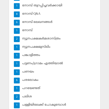
നോമ്പ് തുറപ്പിച്ചവര്‍ക്കായി
1
നോമ്പ്-Q&A
8
നോമ്പ്-ലേഖനങ്ങള്‍
6
നോമ്പ്‌
1
ന്യൂനപക്ഷകര്‍മശാസ്ത്രം
2
ന്യൂനപക്ഷമുസ്‌ലിം
1
പങ്കാളിത്തം
1
പട്ടണം/ഗ്രാമം എത്തിയാല്‍
1
പണയം
1
പരലോകം
6
പറയേണ്ടത്
1
പലിശ
2
പള്ളിയിലേക്ക് പോകുമ്പോള്‍
1