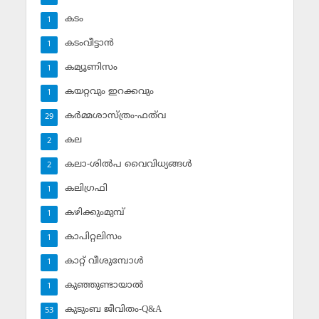
കടം
1
കടംവീട്ടാന്‍
1
കമ്യൂണിസം
1
കയറ്റവും ഇറക്കവും
1
കര്‍മ്മശാസ്ത്രം-ഫത്‌വ
29
കല
2
കലാ-ശില്‍പ വൈവിധ്യങ്ങള്‍
2
കലിഗ്രഫി
1
കഴിക്കുംമുമ്പ്
1
കാപിറ്റലിസം
1
കാറ്റ് വീശുമ്പോള്‍
1
കുഞ്ഞുണ്ടായാല്‍
1
കുടുംബ ജീവിതം-Q&A
53