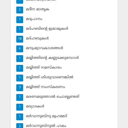
1
മദീന മാതൃക
2
മദ്യപാനം
1
മദ്ഹബിന്റെ ഇമാമുകള്‍
1
മദ്ഹബുകള്‍
18
മനുഷ്യാവകാശങ്ങള്‍
6
മയ്യിത്തിന്റെ കണ്ണടക്കുമ്പോള്‍
1
മയ്യിത്ത് നമസ്‌കാരം
1
മയ്യിത്ത് ശിശുവാണെങ്കില്‍
1
മയ്യിത്ത് സംസ്‌കരണം
3
മരണമടുത്താല്‍ ചൊല്ലേണ്ടത്
1
മര്യാദകള്‍
1
മര്‍വാനുബ്‌നു മുഹമ്മദ്
1
മര്‍വാനുബ്‌നുല്‍ ഹകം
2