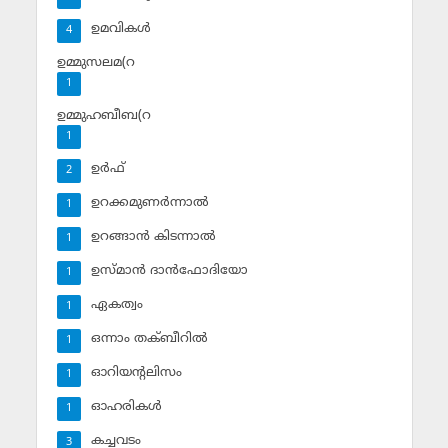
ഉമവികള്‍
4
ഉമ്മുസലമ(റ
1
ഉമ്മുഹബീബ(റ
1
ഉര്‍ഫ്
2
ഉറക്കമുണര്‍ന്നാല്‍
1
ഉറങ്ങാന്‍ കിടന്നാല്‍
1
ഉസ്മാന്‍ ദാന്‍ഫോദിയോ
1
ഏകത്വം
1
ഒന്നാം തക്ബീറില്‍
1
ഓറിയന്റലിസം
1
ഓഹരികള്‍
1
കച്ചവടം
3