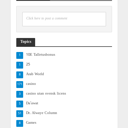
Click here to post a comment
Topics
10E Talletusbonus
1
25
1
Arab World
8
casino
171
casino utan svensk licens
3
Da'awat
5
Dr. Alwaye Column
51
Games
8