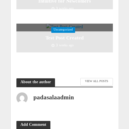
Intuitive for Newcomers
3 weeks ago
Uncategorized
Test Post Created
3 weeks ago
VIEW ALL POSTS
About the author
padasalaadmin
Add Comment