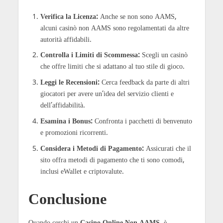
Verifica la Licenza:
Anche se non sono AAMS,
alcuni casinò non AAMS sono regolamentati da altre
autorità affidabili.
Controlla i Limiti di Scommessa:
Scegli un casinò
che offre limiti che si adattano al tuo stile di gioco.
Leggi le Recensioni:
Cerca feedback da parte di altri
giocatori per avere un’idea del servizio clienti e
dell’affidabilità.
Esamina i Bonus:
Confronta i pacchetti di benvenuto
e promozioni ricorrenti.
Considera i Metodi di Pagamento:
Assicurati che il
sito offra metodi di pagamento che ti sono comodi,
inclusi eWallet e criptovalute.
Conclusione