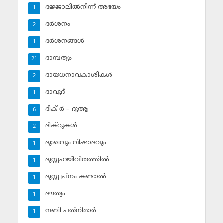
ദജ്ജാലില്‍നിന്ന് അഭയം
1
ദര്‍ശനം
2
ദര്‍ശനങ്ങള്‍
1
ദാമ്പത്യം
21
ദായധനാവകാശികള്‍
2
ദാവൂദ്‌
1
ദിക് ര്‍ – ദുആ
6
ദിക്‌റുകള്‍
2
ദുഃഖവും വിഷാദവും
1
ദുസ്സഹജീവിതത്തില്‍
1
ദുസ്സ്വപ്‌നം കണ്ടാല്‍
1
ദൗത്യം
1
നബി പത്‌നിമാര്‍
1