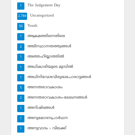
The Judgement Day
1
Uncategorized
2,784
Youth
50
അക്രമത്തിനെതിരെ
1
അടിസ്ഥാനതത്ത്വങ്ങള്‍
2
അത്തഹിയ്യാത്തില്‍
1
അധികാരിയുടെ മുമ്പില്‍
1
അധിനിവേശവിരുദ്ധപോരാട്ടങ്ങള്‍
1
അനന്തരാവകാശം
5
അനന്തരാവകാശം-ലേഖനങ്ങള്‍
2
അനിഷ്ടങ്ങള്‍
1
അനുമോദനപ്രാര്‍ഥന
1
അനുവാദം – വിലക്ക്‌
1