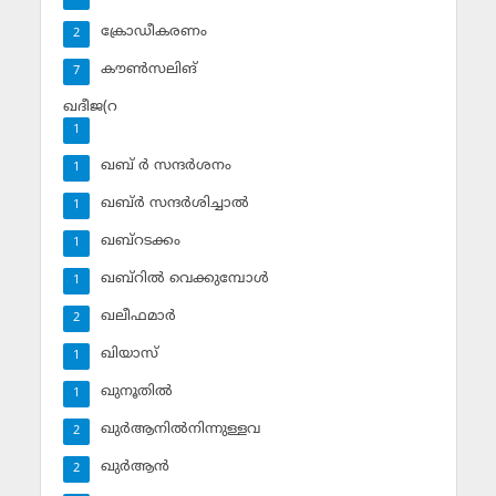
ക്രോഡീകരണം
2
കൗണ്‍സലിങ്‌
7
ഖദീജ(റ
1
ഖബ് ര്‍ സന്ദര്‍ശനം
1
ഖബ്ര്‍ സന്ദര്‍ശിച്ചാല്‍
1
ഖബ്‌റടക്കം
1
ഖബ്‌റില്‍ വെക്കുമ്പോള്‍
1
ഖലീഫമാര്‍
2
ഖിയാസ്
1
ഖുനൂതില്‍
1
ഖുര്‍ആനില്‍നിന്നുള്ളവ
2
ഖുര്‍ആന്‍
2