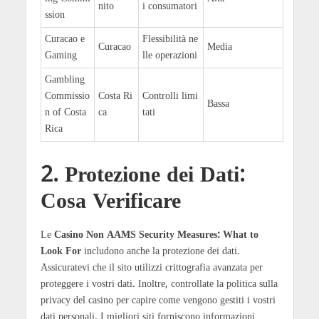
nito
i consumatori
ssion
Curacao e
Flessibilità ne
Curacao
Media
Gaming
lle operazioni
Gambling
Commissio
Costa Ri
Controlli limi
Bassa
n of Costa
ca
tati
Rica
2. Protezione dei Dati:
Cosa Verificare
Le
Casino Non AAMS Security Measures: What to
Look For
includono anche la protezione dei dati.
Assicuratevi che il sito utilizzi crittografia avanzata per
proteggere i vostri dati. Inoltre, controllate la politica sulla
privacy del casino per capire come vengono gestiti i vostri
dati personali. I migliori siti forniscono informazioni