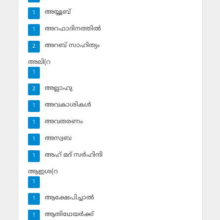
അയ്യൂബ്‌
1
അറഫാദിനത്തില്‍
1
അറബ് സാഹിത്യം
2
അലി(റ
1
അല്ലാഹു
2
അവകാശികള്‍
1
അവതരണം
1
അസ്വബ
1
അഹ് മദ് സര്‍ഹിന്ദി
1
ആഇശ(റ
1
ആക്ഷേപിച്ചാല്‍
1
ആതിഥേയര്‍ക്ക്
1