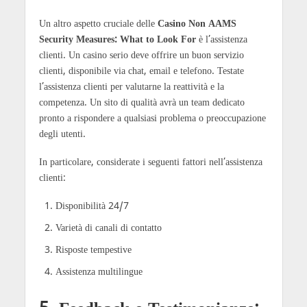
Un altro aspetto cruciale delle
Casino Non AAMS
Security Measures: What to Look For
è l’assistenza
clienti. Un casino serio deve offrire un buon servizio
clienti, disponibile via chat, email e telefono. Testate
l’assistenza clienti per valutarne la reattività e la
competenza. Un sito di qualità avrà un team dedicato
pronto a rispondere a qualsiasi problema o preoccupazione
degli utenti.
In particolare, considerate i seguenti fattori nell’assistenza
clienti:
Disponibilità 24/7
Varietà di canali di contatto
Risposte tempestive
Assistenza multilingue