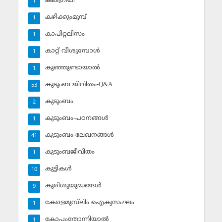
കലിഗ്രഫി
1
കഴിക്കുംമുമ്പ്
1
കാപിറ്റലിസം
1
കാറ്റ് വീശുമ്പോള്‍
1
കുഞ്ഞുണ്ടായാല്‍
1
കുടുംബ ജീവിതം-Q&A
53
കുടുംബം
2
കുടുംബം-പഠനങ്ങള്‍
1
കുടുംബം-ലേഖനങ്ങള്‍
41
കുടുംബജീവിതം
1
കുട്ടികള്‍
10
കുരിശുയുദ്ധങ്ങള്‍
9
കേരളമുസ്‌ലിം ഐക്യസംഘം
1
കോപംതോന്നിയാല്‍
1