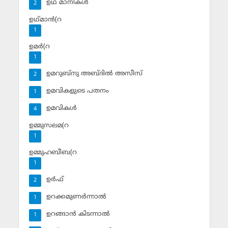
ഉഥ് മാനികള്‍
2
ഉഥ്മാന്‍(റ
1
ഉമര്‍(റ
1
ഉമറുബ്‌നു അബ്ദില്‍ അസീസ്‌
2
ഉമവികളുടെ പതനം
1
ഉമവികള്‍
4
ഉമ്മുസലമ(റ
1
ഉമ്മുഹബീബ(റ
1
ഉര്‍ഫ്
2
ഉറക്കമുണര്‍ന്നാല്‍
1
ഉറങ്ങാന്‍ കിടന്നാല്‍
1