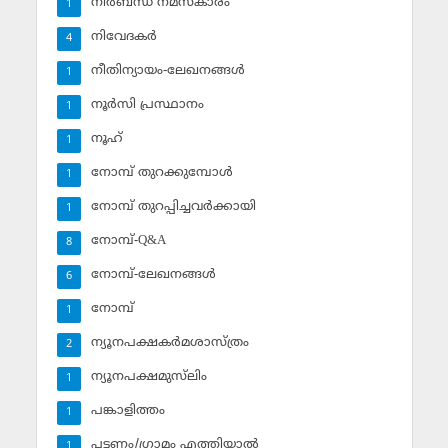
നിര്‍ബന്ധ നമസ്‌കാരം
1
നിവേദകര്‍
4
നീതിന്യായം-ലേഖനങ്ങള്‍
1
നൂര്‍സി പ്രസ്ഥാനം
1
നൂഹ്‌
1
നോമ്പ് തുറക്കുമ്പോള്‍
1
നോമ്പ് തുറപ്പിച്ചവര്‍ക്കായി
1
നോമ്പ്-Q&A
8
നോമ്പ്-ലേഖനങ്ങള്‍
6
നോമ്പ്‌
1
ന്യൂനപക്ഷകര്‍മശാസ്ത്രം
2
ന്യൂനപക്ഷമുസ്‌ലിം
1
പങ്കാളിത്തം
1
പട്ടണം/ഗ്രാമം എത്തിയാല്‍
1