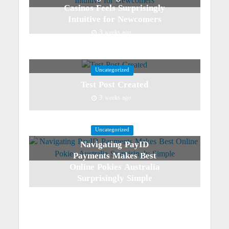
Casinos Feels Surprisingly
Intuitive for Newcomers
3 weeks ago
Uncategorized
Test Post Created
3 weeks ago
Uncategorized
Navigating PayID
Payments Makes Best
Online Pokies Australia
Surprisingly Simple
3 weeks ago