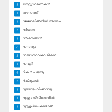
തെറ്റുധാരണകള്‍
5
തൗറാത്ത്
1
ദജ്ജാലില്‍നിന്ന് അഭയം
1
ദര്‍ശനം
2
ദര്‍ശനങ്ങള്‍
1
ദാമ്പത്യം
21
ദായധനാവകാശികള്‍
2
ദാവൂദ്‌
1
ദിക് ര്‍ – ദുആ
6
ദിക്‌റുകള്‍
2
ദുഃഖവും വിഷാദവും
1
ദുസ്സഹജീവിതത്തില്‍
1
ദുസ്സ്വപ്‌നം കണ്ടാല്‍
1