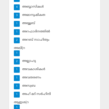
അബ്ബാസികള്‍
4
അമാനുഷികത
3
അയ്യൂബ്‌
1
അറഫാദിനത്തില്‍
1
അറബ് സാഹിത്യം
2
അലി(റ
1
അല്ലാഹു
2
അവകാശികള്‍
1
അവതരണം
1
അസ്വബ
1
അഹ് മദ് സര്‍ഹിന്ദി
1
ആഇശ(റ
1