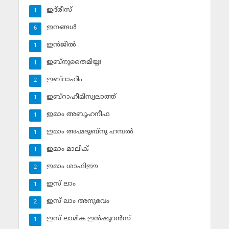
ഇദ്‌രീസ്‌
1
ഇനങ്ങള്‍
6
ഇന്‍ജീല്‍
1
ഇബ്‌നുതൈമിയ്യഃ
1
ഇബ്‌റാഹീം
2
ഇബ്‌റാഹീമിസ്വലാത്ത്
1
ഇമാം അബൂഹനീഫ
1
ഇമാം അഹ്മദുബ്‌നു ഹമ്പല്‍
1
ഇമാം മാലിക്
1
ഇമാം ശാഫിഈ
2
ഇസ് ലാം
1
ഇസ് ലാം അനുഭവം
2
ഇസ് ലാമിക ഇന്‍ഷുറന്‍സ്‌
1