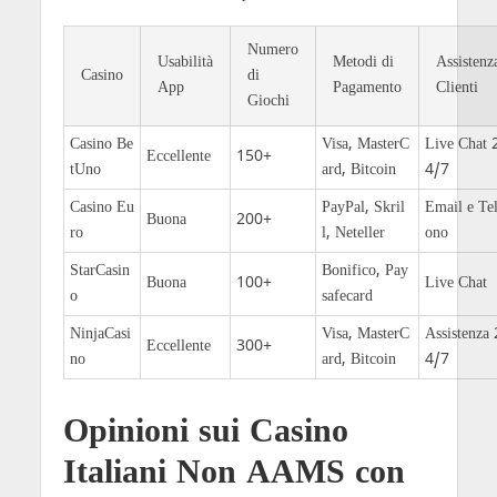
Numero
Usabilità
Metodi di
Assistenz
Casino
di
App
Pagamento
Clienti
Giochi
Casino Be
Visa, MasterC
Live Chat 
Eccellente
150+
tUno
ard, Bitcoin
4/7
Casino Eu
PayPal, Skril
Email e Tel
Buona
200+
ro
l, Neteller
ono
StarCasin
Bonifico, Pay
Buona
100+
Live Chat
o
safecard
NinjaCasi
Visa, MasterC
Assistenza 
Eccellente
300+
no
ard, Bitcoin
4/7
Opinioni sui Casino
Italiani Non AAMS con