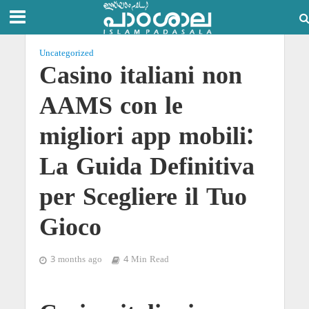
Uncategorized
Casino italiani non
AAMS con le
migliori app mobili:
La Guida Definitiva
per Scegliere il Tuo
Gioco
3 months ago
4 Min Read