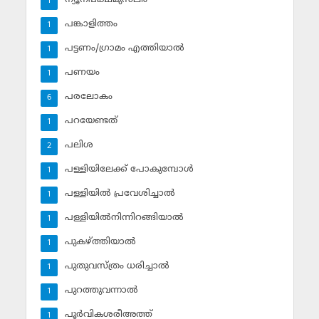
1
പങ്കാളിത്തം
1
പട്ടണം/ഗ്രാമം എത്തിയാല്‍
1
പണയം
1
പരലോകം
6
പറയേണ്ടത്
1
പലിശ
2
പള്ളിയിലേക്ക് പോകുമ്പോള്‍
1
പള്ളിയില്‍ പ്രവേശിച്ചാല്‍
1
പള്ളിയില്‍നിന്നിറങ്ങിയാല്‍
1
പുകഴ്ത്തിയാല്‍
1
പുതുവസ്ത്രം ധരിച്ചാല്‍
1
പുറത്തുവന്നാല്‍
1
പൂര്‍വികശരീഅത്ത്
1