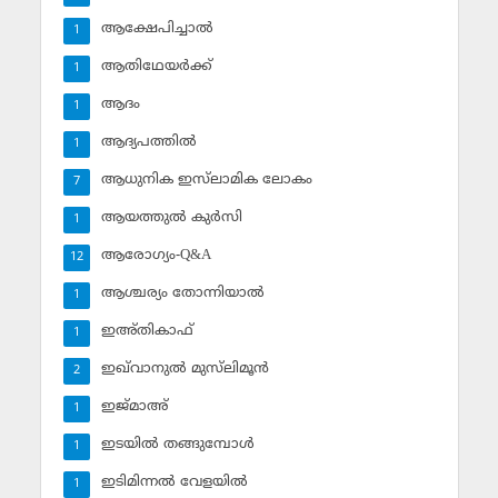
ആക്ഷേപിച്ചാല്‍
1
ആതിഥേയര്‍ക്ക്
1
ആദം
1
ആദ്യപത്തില്‍
1
ആധുനിക ഇസ്‌ലാമിക ലോകം
7
ആയത്തുല്‍ കുര്‍സി
1
ആരോഗ്യം-Q&A
12
ആശ്ചര്യം തോന്നിയാല്‍
1
ഇഅ്തികാഫ്‌
1
ഇഖ്‌വാനുല്‍ മുസ്‌ലിമൂന്‍
2
ഇജ്മാഅ്
1
ഇടയില്‍ തങ്ങുമ്പോള്‍
1
ഇടിമിന്നല്‍ വേളയില്‍
1