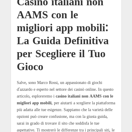
Casino italiani non
AAMS con le
migliori app mobili:
La Guida Definitiva
per Scegliere il Tuo
Gioco
Salve, sono Marco Rossi, un appassionato di giochi
d’azzardo e esperto nel settore dei casinò online. In questo
articolo, esploreremo i
casino italiani non AAMS con le
migliori app mobili
, per aiutarti a scegliere la piattaforma
più adatta alle tue esigenze. Sappiamo che la varietà delle
opzioni può creare confusione, ma con la giusta guida,
sarai in grado di trovare il sito che soddisfa le tue
aspettative. Ti mostrerò le differenze tra i principali siti, le