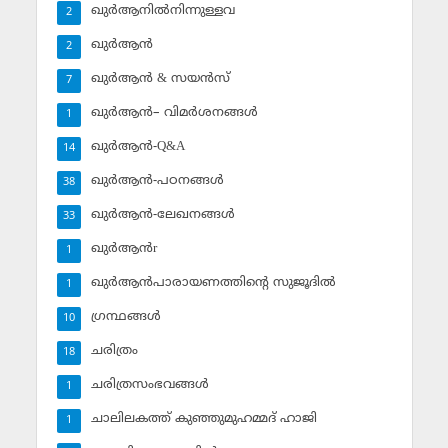
ഖുര്‍ആനില്‍നിന്നുള്ളവ
2
ഖുര്‍ആന്‍
2
ഖുര്‍ആന്‍ & സയന്‍സ്‌
7
ഖുര്‍ആന്‍– വിമര്‍ശനങ്ങള്‍
1
ഖുര്‍ആന്‍-Q&A
14
ഖുര്‍ആന്‍-പഠനങ്ങള്‍
38
ഖുര്‍ആന്‍-ലേഖനങ്ങള്‍
33
ഖുര്‍ആന്‍r
1
ഖുര്‍ആന്‍പാരായണത്തിന്റെ സുജൂദില്‍
1
ഗ്രന്ഥങ്ങള്‍
10
ചരിത്രം
18
ചരിത്രസംഭവങ്ങള്‍
1
ചാലിലകത്ത് കുഞ്ഞുമുഹമ്മദ് ഹാജി
1