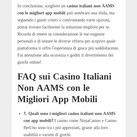
In conclusione, scegliere un
casino italiani non AAMS
con le migliori app mobili
può sembrare una sfida, ma
seguendo i giusti criteri e confrontando varie opzioni,
potrai trovare facilmente la soluzione migliore per te.
Ricorda di tenere in considerazione le tue esigenze
personali e di testare le diverse offerta per scoprire quale
piattaforma ti offre l’esperienza di gioco più soddisfacente.
Fai attenzione alla sicurezza e goditi il divertimento dei
giochi online!
FAQ sui Casino Italiani
Non AAMS con le
Migliori App Mobili
1. Quali sono i migliori casino italiani non AAMS
con app mobili?
I casino come NinjaCasino e Casino
BetUno sono tra i più apprezzati, grazie alla loro
usabilità e varietà di giochi.