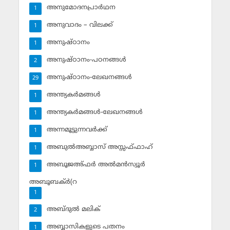
അനുമോദനപ്രാര്‍ഥന
1
അനുവാദം – വിലക്ക്‌
1
അനുഷ്ഠാനം
1
അനുഷ്ഠാനം-പഠനങ്ങള്‍
2
അനുഷ്ഠാനം-ലേഖനങ്ങള്‍
29
അന്ത്യകര്‍മങ്ങള്‍
1
അന്ത്യകര്‍മങ്ങള്‍-ലേഖനങ്ങള്‍
1
അന്നമൂട്ടുന്നവര്‍ക്ക്
1
അബുല്‍അബ്ബാസ് അസ്സഫ്ഫാഹ്‌
1
അബൂജഅ്ഫര്‍ അല്‍മന്‍സ്വൂര്‍
1
അബൂബക്ര്‍(റ
1
അബ്ദുല്‍ മലിക്‌
2
അബ്ബാസികളുടെ പതനം
1