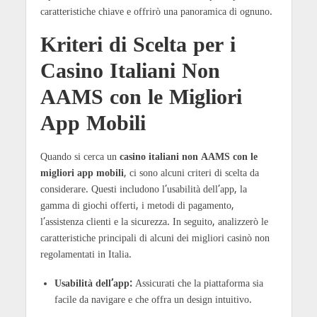
caratteristiche chiave e offrirò una panoramica di ognuno.
Kriteri di Scelta per i
Casino Italiani Non
AAMS con le Migliori
App Mobili
Quando si cerca un
casino italiani non AAMS con le
migliori app mobili
, ci sono alcuni criteri di scelta da
considerare. Questi includono l’usabilità dell’app, la
gamma di giochi offerti, i metodi di pagamento,
l’assistenza clienti e la sicurezza. In seguito, analizzerò le
caratteristiche principali di alcuni dei migliori casinò non
regolamentati in Italia.
Usabilità dell’app:
Assicurati che la piattaforma sia
facile da navigare e che offra un design intuitivo.