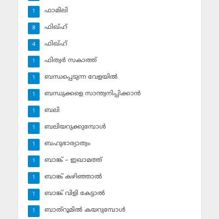
ഫാമിലി
1
ഫിഖ്ഹ്
8
ഫിഖ്ഹ്‌
4
ഫിത്വര്‍ സകാത്ത്‌
1
ബന്ധപ്പെടുന്ന വേളയില്‍
1
ബന്ധുക്കളെ സാന്ത്വനിപ്പിക്കാന്‍
1
ബലി
1
ബലിയറുക്കുമ്പോള്‍
1
ബഹുഭാര്യാത്വം
1
ബാങ്ക് – ഇഖാമത്ത്
1
ബാങ്ക് കഴിഞ്ഞാല്‍
1
ബാങ്ക് വിളി കേട്ടാല്‍
1
ബാത്‌റൂമില്‍ കയറുമ്പോള്‍
1