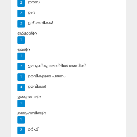
ഈസ
2
ഉംറ
2
ഉഥ് മാനികള്‍
2
ഉഥ്മാന്‍(റ
1
ഉമര്‍(റ
1
ഉമറുബ്‌നു അബ്ദില്‍ അസീസ്‌
2
ഉമവികളുടെ പതനം
1
ഉമവികള്‍
4
ഉമ്മുസലമ(റ
1
ഉമ്മുഹബീബ(റ
1
ഉര്‍ഫ്
2