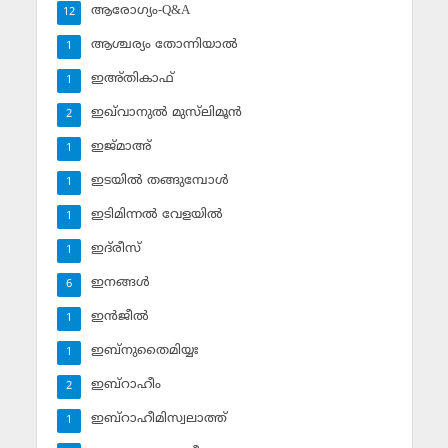
ആരോഗ്യം-Q&A
12
ആശ്ചര്യം തോന്നിയാല്‍
1
ഇഅ്തികാഫ്‌
1
ഇഖ്‌വാനുല്‍ മുസ്‌ലിമൂന്‍
2
ഇജ്മാഅ്
1
ഇടയില്‍ തങ്ങുമ്പോള്‍
1
ഇടിമിന്നല്‍ വേളയില്‍
1
ഇദ്‌രീസ്‌
1
ഇനങ്ങള്‍
6
ഇന്‍ജീല്‍
1
ഇബ്‌നുതൈമിയ്യഃ
1
ഇബ്‌റാഹീം
2
ഇബ്‌റാഹീമിസ്വലാത്ത്
1