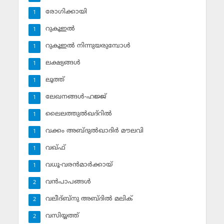
രോഗിക്കായി
1
റുകൂഇല്‍
1
റുകൂഇല്‍ നിന്നുയരുമ്പോള്‍
1
ലക്ഷ്യങ്ങള്‍
1
ലൂത്ത്‌
1
ലേഖനങ്ങള്‍-ഹജ്ജ്‌
1
ലൈലത്തുല്‍ഖദ്‌റില്‍
1
വക്കം അബ്ദുല്‍ഖാദിര്‍ മൗലവി
1
വഖ്ഫ്
1
വധൂ-വരന്‍മാര്‍ക്കായ്
1
വന്‍പാപങ്ങള്‍
2
വലീദ്ബ്‌നു അബ്ദില്‍ മലിക്‌
2
വസിയ്യത്ത്‌
2