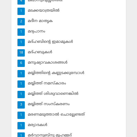
മഖാസ്വിദുശ്ശരീഅഃ
4
മടക്കയാത്രയില്‍
1
മദീന മാതൃക
2
മദ്യപാനം
1
മദ്ഹബിന്റെ ഇമാമുകള്‍
1
മദ്ഹബുകള്‍
18
മനുഷ്യാവകാശങ്ങള്‍
6
മയ്യിത്തിന്റെ കണ്ണടക്കുമ്പോള്‍
1
മയ്യിത്ത് നമസ്‌കാരം
1
മയ്യിത്ത് ശിശുവാണെങ്കില്‍
1
മയ്യിത്ത് സംസ്‌കരണം
3
മരണമടുത്താല്‍ ചൊല്ലേണ്ടത്
1
മര്യാദകള്‍
1
മര്‍വാനുബ്‌നു മുഹമ്മദ്
1