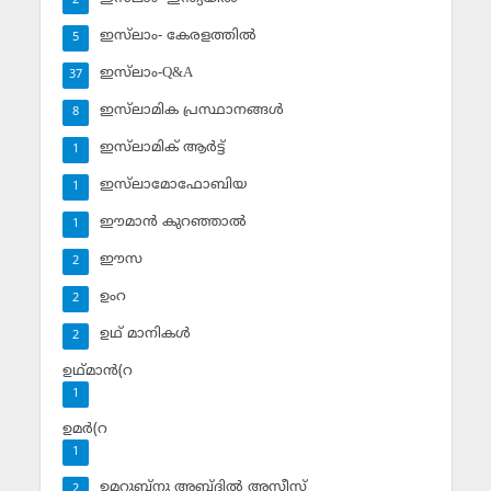
2
ഇസ്‌ലാം- കേരളത്തില്‍
5
ഇസ്‌ലാം-Q&A
37
ഇസ്‌ലാമിക പ്രസ്ഥാനങ്ങള്‍
8
ഇസ്‌ലാമിക് ആര്‍ട്ട്
1
ഇസ്‌ലാമോഫോബിയ
1
ഈമാന്‍ കുറഞ്ഞാല്‍
1
ഈസ
2
ഉംറ
2
ഉഥ് മാനികള്‍
2
ഉഥ്മാന്‍(റ
1
ഉമര്‍(റ
1
ഉമറുബ്‌നു അബ്ദില്‍ അസീസ്‌
2