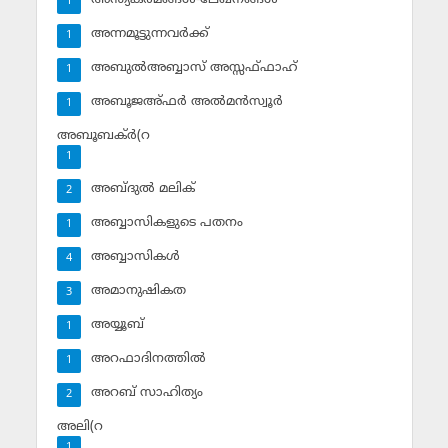
1
അന്നമൂട്ടുന്നവര്‍ക്ക്
1
അബുല്‍അബ്ബാസ് അസ്സഫ്ഫാഹ്‌
1
അബൂജഅ്ഫര്‍ അല്‍മന്‍സ്വൂര്‍
1
അബൂബക്ര്‍(റ
1
അബ്ദുല്‍ മലിക്‌
2
അബ്ബാസികളുടെ പതനം
1
അബ്ബാസികള്‍
4
അമാനുഷികത
3
അയ്യൂബ്‌
1
അറഫാദിനത്തില്‍
1
അറബ് സാഹിത്യം
2
അലി(റ
1