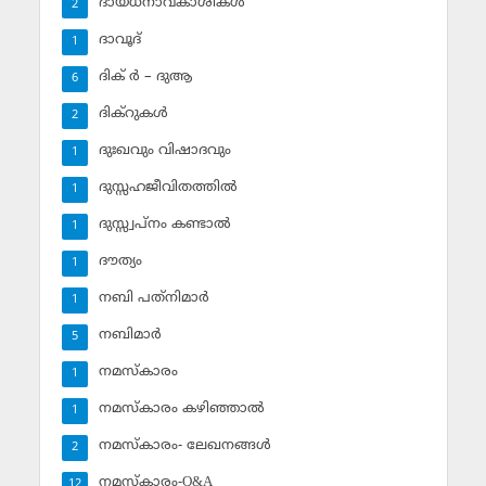
ദായധനാവകാശികള്‍
2
ദാവൂദ്‌
1
ദിക് ര്‍ – ദുആ
6
ദിക്‌റുകള്‍
2
ദുഃഖവും വിഷാദവും
1
ദുസ്സഹജീവിതത്തില്‍
1
ദുസ്സ്വപ്‌നം കണ്ടാല്‍
1
ദൗത്യം
1
നബി പത്‌നിമാര്‍
1
നബിമാര്‍
5
നമസ്‌കാരം
1
നമസ്‌കാരം കഴിഞ്ഞാല്‍
1
നമസ്‌കാരം- ലേഖനങ്ങള്‍
2
നമസ്‌കാരം-Q&A
12