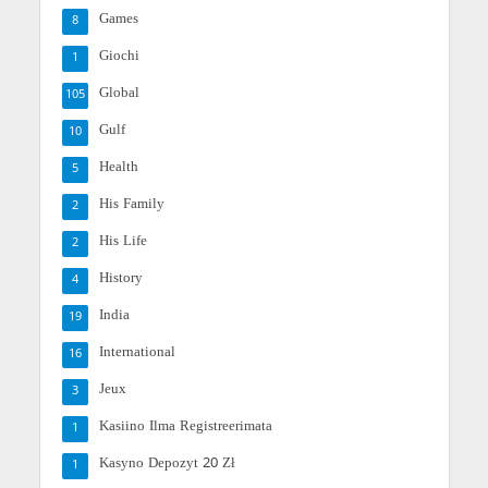
Games
8
Giochi
1
Global
105
Gulf
10
Health
5
His Family
2
His Life
2
History
4
India
19
International
16
Jeux
3
Kasiino Ilma Registreerimata
1
Kasyno Depozyt 20 Zł
1