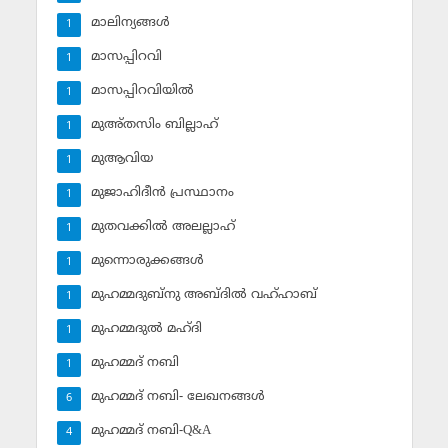
മാലിന്യങ്ങള്‍
1
മാസപ്പിറവി
1
മാസപ്പിറവിയില്‍
1
മുഅ്തസിം ബില്ലാഹ്
1
മുആവിയ
1
മുജാഹിദീന്‍ പ്രസ്ഥാനം
1
മുതവക്കില്‍ അലല്ലാഹ്
1
മുന്നൊരുക്കങ്ങള്‍
1
മുഹമ്മദുബ്‌നു അബ്ദില്‍ വഹ്ഹാബ്
1
മുഹമ്മദുല്‍ മഹ്ദി
1
മുഹമ്മദ് നബി
1
മുഹമ്മദ് നബി- ലേഖനങ്ങള്‍
6
മുഹമ്മദ് നബി-Q&A
4