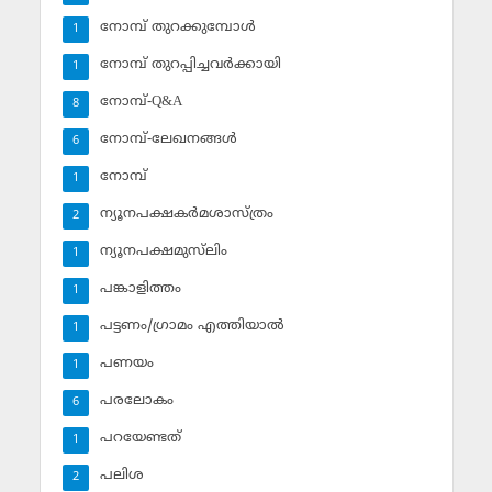
നോമ്പ് തുറക്കുമ്പോള്‍
1
നോമ്പ് തുറപ്പിച്ചവര്‍ക്കായി
1
നോമ്പ്-Q&A
8
നോമ്പ്-ലേഖനങ്ങള്‍
6
നോമ്പ്‌
1
ന്യൂനപക്ഷകര്‍മശാസ്ത്രം
2
ന്യൂനപക്ഷമുസ്‌ലിം
1
പങ്കാളിത്തം
1
പട്ടണം/ഗ്രാമം എത്തിയാല്‍
1
പണയം
1
പരലോകം
6
പറയേണ്ടത്
1
പലിശ
2