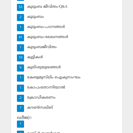
കുടുംബ ജീവിതം-Q&A
53
കുടുംബം
2
കുടുംബം-പഠനങ്ങള്‍
1
കുടുംബം-ലേഖനങ്ങള്‍
41
കുടുംബജീവിതം
1
കുട്ടികള്‍
10
കുരിശുയുദ്ധങ്ങള്‍
9
കേരളമുസ്‌ലിം ഐക്യസംഘം
1
കോപംതോന്നിയാല്‍
1
ക്രോഡീകരണം
2
കൗണ്‍സലിങ്‌
7
ഖദീജ(റ
1