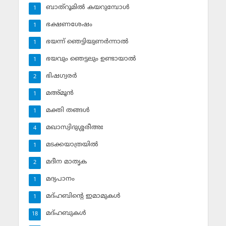
ബാത്‌റൂമില്‍ കയറുമ്പോള്‍
1
ഭക്ഷണശേഷം
1
ഭയന്ന് ഞെട്ടിയുണര്‍ന്നാല്‍
1
ഭയവും ഞെട്ടലും ഉണ്ടായാല്‍
1
ഭിഷഗ്വരര്‍
2
മഅ്മൂന്‍
1
മക്തി തങ്ങള്‍
1
മഖാസ്വിദുശ്ശരീഅഃ
4
മടക്കയാത്രയില്‍
1
മദീന മാതൃക
2
മദ്യപാനം
1
മദ്ഹബിന്റെ ഇമാമുകള്‍
1
മദ്ഹബുകള്‍
18