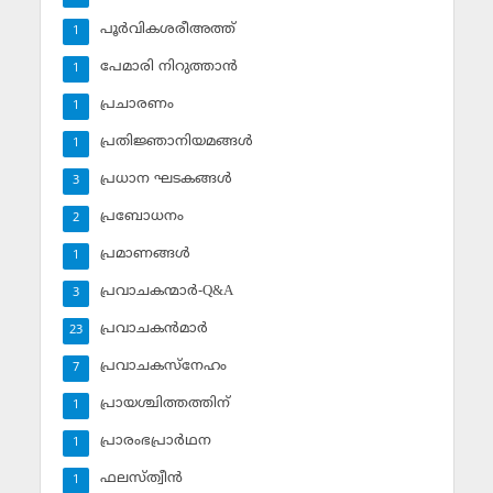
പൂര്‍വികശരീഅത്ത്
1
പേമാരി നിറുത്താന്‍
1
പ്രചാരണം
1
പ്രതിജ്ഞാനിയമങ്ങള്‍
1
പ്രധാന ഘടകങ്ങള്‍
3
പ്രബോധനം
2
പ്രമാണങ്ങള്‍
1
പ്രവാചകന്മാര്‍-Q&A
3
പ്രവാചകന്‍മാര്‍
23
പ്രവാചകസ്‌നേഹം
7
പ്രായശ്ചിത്തത്തിന്
1
പ്രാരംഭപ്രാര്‍ഥന
1
ഫലസ്ത്വീൻ
1