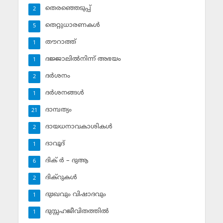
തെരഞ്ഞെടുപ്പ്
2
തെറ്റുധാരണകള്‍
5
തൗറാത്ത്
1
ദജ്ജാലില്‍നിന്ന് അഭയം
1
ദര്‍ശനം
2
ദര്‍ശനങ്ങള്‍
1
ദാമ്പത്യം
21
ദായധനാവകാശികള്‍
2
ദാവൂദ്‌
1
ദിക് ര്‍ – ദുആ
6
ദിക്‌റുകള്‍
2
ദുഃഖവും വിഷാദവും
1
ദുസ്സഹജീവിതത്തില്‍
1