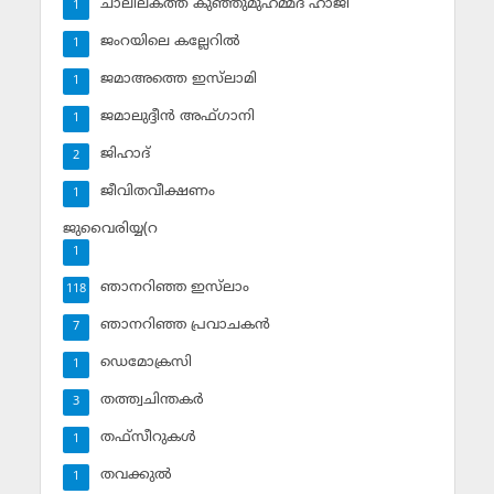
ചാലിലകത്ത് കുഞ്ഞുമുഹമ്മദ് ഹാജി
1
ജംറയിലെ കല്ലേറില്‍
1
ജമാഅത്തെ ഇസ്‌ലാമി
1
ജമാലുദ്ദീന്‍ അഫ്ഗാനി
1
ജിഹാദ്‌
2
ജീവിതവീക്ഷണം
1
ജുവൈരിയ്യ(റ
1
ഞാനറിഞ്ഞ ഇസ്‌ലാം
118
ഞാനറിഞ്ഞ പ്രവാചകന്‍
7
ഡെമോക്രസി
1
തത്ത്വചിന്തകര്‍
3
തഫ്‌സീറുകള്‍
1
തവക്കുല്‍
1