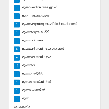
മുതവക്കില്‍ അലല്ലാഹ്
1
മുന്നൊരുക്കങ്ങള്‍
1
മുഹമ്മദുബ്‌നു അബ്ദില്‍ വഹ്ഹാബ്
1
മുഹമ്മദുല്‍ മഹ്ദി
1
മുഹമ്മദ് നബി
1
മുഹമ്മദ് നബി- ലേഖനങ്ങള്‍
6
മുഹമ്മദ് നബി-Q&A
4
മുഹമ്മദ്‌
16
മുഹര്‍റം-Q&A
1
മൂന്നാം തക്ബീറില്‍
1
മൂന്നാംപത്തില്‍
1
മൂസ
1
മൈമൂന(റ