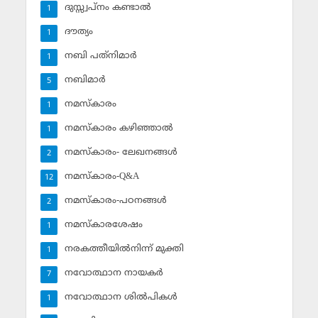
ദുസ്സ്വപ്‌നം കണ്ടാല്‍
1
ദൗത്യം
1
നബി പത്‌നിമാര്‍
1
നബിമാര്‍
5
നമസ്‌കാരം
1
നമസ്‌കാരം കഴിഞ്ഞാല്‍
1
നമസ്‌കാരം- ലേഖനങ്ങള്‍
2
നമസ്‌കാരം-Q&A
12
നമസ്‌കാരം-പഠനങ്ങള്‍
2
നമസ്‌കാരശേഷം
1
നരകത്തീയില്‍നിന്ന് മുക്തി
1
നവോത്ഥാന നായകര്‍
7
നവോത്ഥാന ശില്‍പികള്‍
1