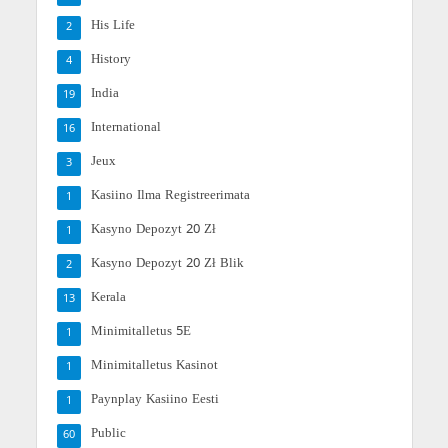
His Life
2
History
4
India
19
International
16
Jeux
3
Kasiino Ilma Registreerimata
1
Kasyno Depozyt 20 Zł
1
Kasyno Depozyt 20 Zł Blik
2
Kerala
13
Minimitalletus 5E
1
Minimitalletus Kasinot
1
Paynplay Kasiino Eesti
1
Public
60