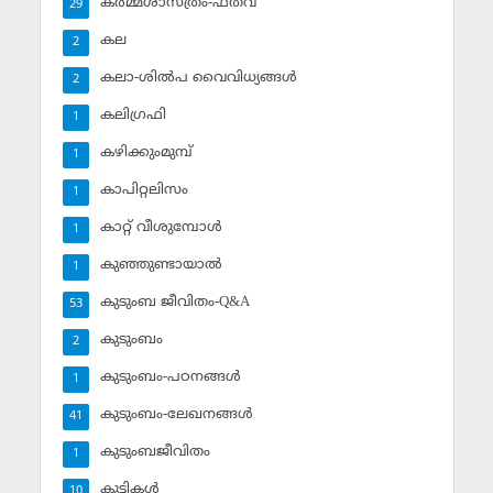
കര്‍മ്മശാസ്ത്രം-ഫത്‌വ
29
കല
2
കലാ-ശില്‍പ വൈവിധ്യങ്ങള്‍
2
കലിഗ്രഫി
1
കഴിക്കുംമുമ്പ്
1
കാപിറ്റലിസം
1
കാറ്റ് വീശുമ്പോള്‍
1
കുഞ്ഞുണ്ടായാല്‍
1
കുടുംബ ജീവിതം-Q&A
53
കുടുംബം
2
കുടുംബം-പഠനങ്ങള്‍
1
കുടുംബം-ലേഖനങ്ങള്‍
41
കുടുംബജീവിതം
1
കുട്ടികള്‍
10