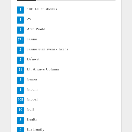
10E Talletusbonus
1
25
1
Arab World
8
casino
171
casino utan svensk licens
3
Da'awat
5
Dr. Alwaye Column
51
Games
8
Giochi
1
Global
105
Gulf
10
Health
5
His Family
2