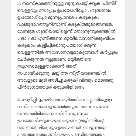
3. നമസ്‌കാരത്തിനുള്ള വുദു ചെയ്യിക്കുക. പിന്നീട്
വെള്ളവും സോപ്പും ഉപയോഗിച്ചോ , ശുദ്ധജലം
ഉപയോഗിച്ചോ മൂന്നുപ്രാവശ്യം കഴുകുക.
വലതുഭാഗത്തുനിന്നാണ് കഴുകിത്തുടങ്ങേണ്ടത്.
വേണ്ടത്ര ശുദ്ധിയായില്ലെന്ന് തോന്നുന്നുണ്ടെങ്കില്‍
5 ഓ 7 ഓ എന്നിങ്ങനെ ഒറ്റയിലവസാനിക്കുംവിധം
കഴുകാം. കുളിപ്പിക്കാനുപയോഗിക്കുന്ന
വെള്ളത്തില്‍ അവസാനവട്ടമാകുമ്പോള്‍ കര്‍പ്പൂരം
ചേര്‍ക്കുന്നത് നല്ലതാണ്. മയ്യിത്തിനെ
സുഗന്ധമുള്ളതാക്കാന്‍ അത്
സഹായിക്കുന്നു. മയ്യിത്ത് സ്ത്രീയാണെങ്കില്‍
അവളുടെ മുടി അഴിച്ചുകഴുകി വീണ്ടും മെടഞ്ഞു
പിന്‍ഭാഗത്തേക്ക് ഒതുക്കിയിടണം.
4. കുളിപ്പിച്ചുകഴിഞ്ഞ മയ്യിത്തിനെ വൃത്തിയുള്ള
വസ്ത്രം കൊണ്ടു തോര്‍ത്തുക. കഫന്‍ പുടവ
നനയാതിരിക്കാനാണിത്. സുഗന്ധം
ഉപയോഗിക്കുകയുംചെയ്യണം.(മയ്യിത്തിന്റെ
നഖങ്ങള്‍, മീശ,ഗുഹ്യരോമങ്ങള്‍ വെട്ടുന്നതും
എടുക്കുന്നതും ഭൂരിപക്ഷം പണ്ഡിതന്‍മാരും