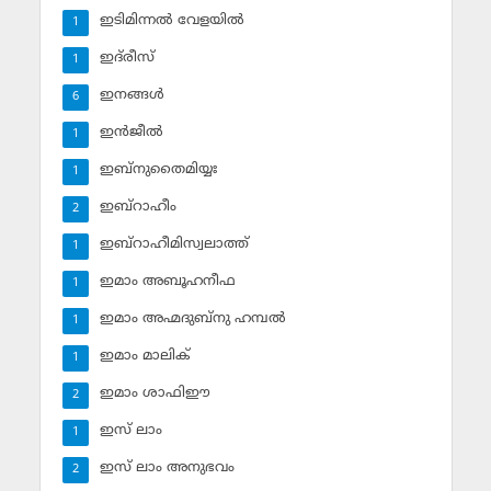
ഇടിമിന്നല്‍ വേളയില്‍
1
ഇദ്‌രീസ്‌
1
ഇനങ്ങള്‍
6
ഇന്‍ജീല്‍
1
ഇബ്‌നുതൈമിയ്യഃ
1
ഇബ്‌റാഹീം
2
ഇബ്‌റാഹീമിസ്വലാത്ത്
1
ഇമാം അബൂഹനീഫ
1
ഇമാം അഹ്മദുബ്‌നു ഹമ്പല്‍
1
ഇമാം മാലിക്
1
ഇമാം ശാഫിഈ
2
ഇസ് ലാം
1
ഇസ് ലാം അനുഭവം
2