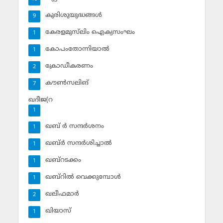
കുരിശുയുദ്ധങ്ങള്‍
9
കേരളമുസ്‌ലിം ഐക്യസംഘം
1
കോപംതോന്നിയാല്‍
1
ക്രോഡീകരണം
2
കൗണ്‍സലിങ്‌
7
ഖദീജ(റ
1
ഖബ് ര്‍ സന്ദര്‍ശനം
1
ഖബ്ര്‍ സന്ദര്‍ശിച്ചാല്‍
1
ഖബ്‌റടക്കം
1
ഖബ്‌റില്‍ വെക്കുമ്പോള്‍
1
ഖലീഫമാര്‍
2
ഖിയാസ്
1