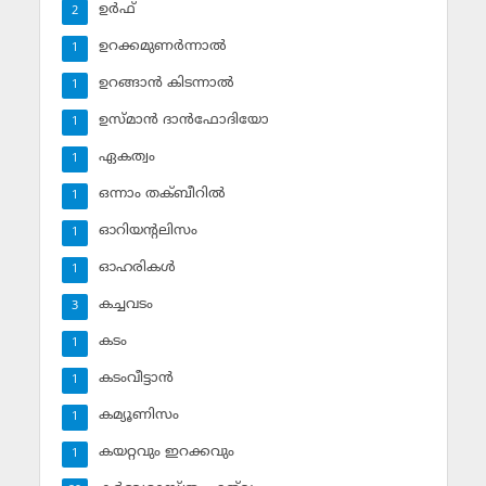
ഉര്‍ഫ്
2
ഉറക്കമുണര്‍ന്നാല്‍
1
ഉറങ്ങാന്‍ കിടന്നാല്‍
1
ഉസ്മാന്‍ ദാന്‍ഫോദിയോ
1
ഏകത്വം
1
ഒന്നാം തക്ബീറില്‍
1
ഓറിയന്റലിസം
1
ഓഹരികള്‍
1
കച്ചവടം
3
കടം
1
കടംവീട്ടാന്‍
1
കമ്യൂണിസം
1
കയറ്റവും ഇറക്കവും
1