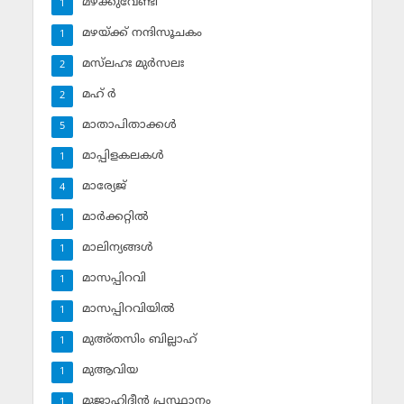
മഴക്കുവേണ്ടി
1
മഴയ്ക്ക് നന്ദിസൂചകം
1
മസ്‌ലഹഃ മുര്‍സലഃ
2
മഹ് ര്‍
2
മാതാപിതാക്കള്‍
5
മാപ്പിളകലകള്‍
1
മാര്യേജ്
4
മാര്‍ക്കറ്റില്‍
1
മാലിന്യങ്ങള്‍
1
മാസപ്പിറവി
1
മാസപ്പിറവിയില്‍
1
മുഅ്തസിം ബില്ലാഹ്
1
മുആവിയ
1
മുജാഹിദീന്‍ പ്രസ്ഥാനം
1