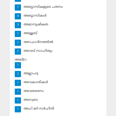
അബ്ബാസികളുടെ പതനം
1
അബ്ബാസികള്‍
4
അമാനുഷികത
3
അയ്യൂബ്‌
1
അറഫാദിനത്തില്‍
1
അറബ് സാഹിത്യം
2
അലി(റ
1
അല്ലാഹു
2
അവകാശികള്‍
1
അവതരണം
1
അസ്വബ
1
അഹ് മദ് സര്‍ഹിന്ദി
1