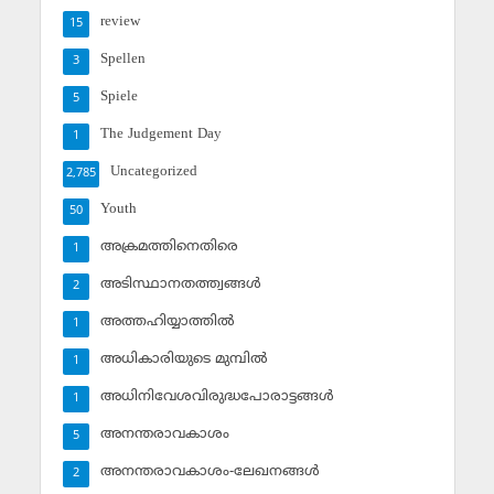
review
15
Spellen
3
Spiele
5
The Judgement Day
1
Uncategorized
2,785
Youth
50
അക്രമത്തിനെതിരെ
1
അടിസ്ഥാനതത്ത്വങ്ങള്‍
2
അത്തഹിയ്യാത്തില്‍
1
അധികാരിയുടെ മുമ്പില്‍
1
അധിനിവേശവിരുദ്ധപോരാട്ടങ്ങള്‍
1
അനന്തരാവകാശം
5
അനന്തരാവകാശം-ലേഖനങ്ങള്‍
2