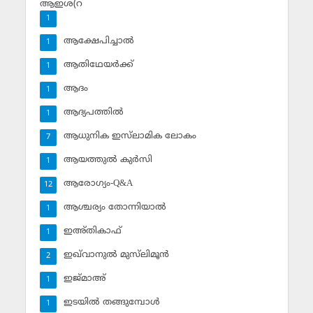
ആഇശ(റ
1
ആക്ഷേപിച്ചാല്‍
1
ആതിഥേയര്‍ക്ക്
1
ആദം
1
ആദ്യപത്തില്‍
1
ആധുനിക ഇസ്‌ലാമിക ലോകം
7
ആയത്തുല്‍ കുര്‍സി
1
ആരോഗ്യം-Q&A
12
ആശ്ചര്യം തോന്നിയാല്‍
1
ഇഅ്തികാഫ്‌
1
ഇഖ്‌വാനുല്‍ മുസ്‌ലിമൂന്‍
2
ഇജ്മാഅ്
1
ഇടയില്‍ തങ്ങുമ്പോള്‍
1