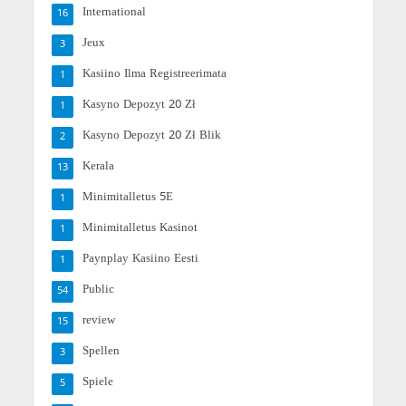
International
16
Jeux
3
Kasiino Ilma Registreerimata
1
Kasyno Depozyt 20 Zł
1
Kasyno Depozyt 20 Zł Blik
2
Kerala
13
Minimitalletus 5E
1
Minimitalletus Kasinot
1
Paynplay Kasiino Eesti
1
Public
54
review
15
Spellen
3
Spiele
5