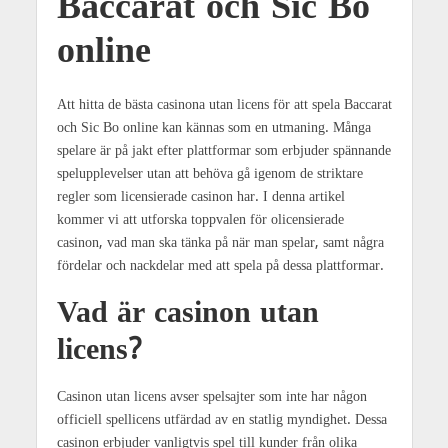
Baccarat och Sic Bo
online
Att hitta de bästa casinona utan licens för att spela Baccarat
och Sic Bo online kan kännas som en utmaning. Många
spelare är på jakt efter plattformar som erbjuder spännande
spelupplevelser utan att behöva gå igenom de striktare
regler som licensierade casinon har. I denna artikel
kommer vi att utforska toppvalen för olicensierade
casinon, vad man ska tänka på när man spelar, samt några
fördelar och nackdelar med att spela på dessa plattformar.
Vad är casinon utan
licens?
Casinon utan licens avser spelsajter som inte har någon
officiell spellicens utfärdad av en statlig myndighet. Dessa
casinon erbjuder vanligtvis spel till kunder från olika