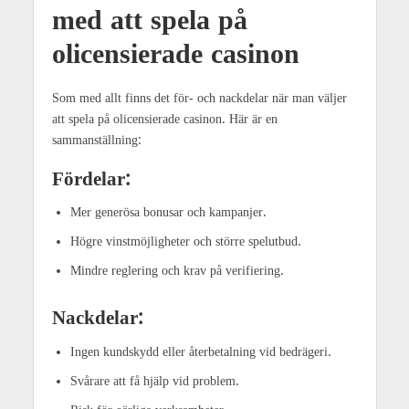
med att spela på
olicensierade casinon
Som med allt finns det för- och nackdelar när man väljer
att spela på olicensierade casinon. Här är en
sammanställning:
Fördelar:
Mer generösa bonusar och kampanjer.
Högre vinstmöjligheter och större spelutbud.
Mindre reglering och krav på verifiering.
Nackdelar:
Ingen kundskydd eller återbetalning vid bedrägeri.
Svårare att få hjälp vid problem.