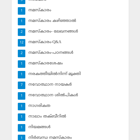
5
നമസ്‌കാരം
1
നമസ്‌കാരം കഴിഞ്ഞാല്‍
1
നമസ്‌കാരം- ലേഖനങ്ങള്‍
2
നമസ്‌കാരം-Q&A
12
നമസ്‌കാരം-പഠനങ്ങള്‍
2
നമസ്‌കാരശേഷം
1
നരകത്തീയില്‍നിന്ന് മുക്തി
1
നവോത്ഥാന നായകര്‍
7
നവോത്ഥാന ശില്‍പികള്‍
1
നാഗരികത
1
നാലാം തക്ബീറില്‍
1
നിയമങ്ങള്‍
1
നിര്‍ബന്ധ നമസ്‌കാരം
1