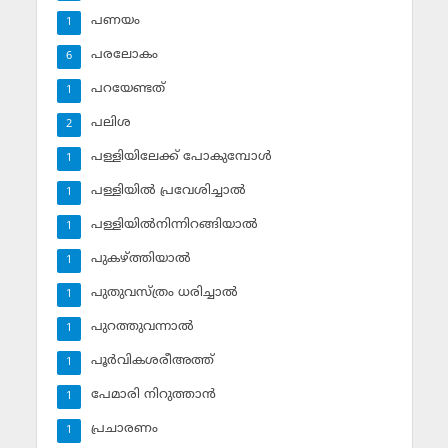
പണയം
1
പരലോകം
6
പറയേണ്ടത്
1
പലിശ
2
പള്ളിയിലേക്ക് പോകുമ്പോള്‍
1
പള്ളിയില്‍ പ്രവേശിച്ചാല്‍
1
പള്ളിയില്‍നിന്നിറങ്ങിയാല്‍
1
പുകഴ്ത്തിയാല്‍
1
പുതുവസ്ത്രം ധരിച്ചാല്‍
1
പുറത്തുവന്നാല്‍
1
പൂര്‍വികശരീഅത്ത്
1
പേമാരി നിറുത്താന്‍
1
പ്രചാരണം
1