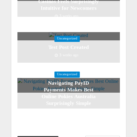
Casinos Feels Surprisingly
Intuitive for Newcomers
3 weeks ago
Uncategorized
Test Post Created
3 weeks ago
Uncategorized
Navigating PayID
Payments Makes Best
Online Pokies Australia
Surprisingly Simple
3 weeks ago