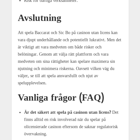
Risk för oärliga verksamheter.
Avslutning
Att spela Baccarat och Sic Bo på casinon utan licens kan
vara djupt underhållande och potentiellt lukrativt. Men det
är viktigt att vara medveten om både risker och
belöningar. Genom att välja rätt plattform och vara
medveten om sina rättigheter kan spelare maximera sin
njutning och minimera riskerna. Oavsett vilken väg du
väljer, se till att spela ansvarsfullt och njut av
spelupplevelsen.
Vanliga frågor (FAQ)
Är det säkert att spela på casinon utan licens?
Det
finns alltid en risk involverad när du spelar på
olicensierade casinon eftersom de saknar regulatorisk
övervakning.