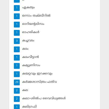
ഏകത്വം
1
ഒന്നാം തക്ബീറില്‍
1
ഓറിയന്റലിസം
1
ഓഹരികള്‍
1
കച്ചവടം
3
കടം
1
കടംവീട്ടാന്‍
1
കമ്യൂണിസം
1
കയറ്റവും ഇറക്കവും
1
കര്‍മ്മശാസ്ത്രം-ഫത്‌വ
29
കല
2
കലാ-ശില്‍പ വൈവിധ്യങ്ങള്‍
2
കലിഗ്രഫി
1