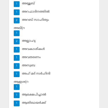
അയ്യൂബ്‌
1
അറഫാദിനത്തില്‍
1
അറബ് സാഹിത്യം
2
അലി(റ
1
അല്ലാഹു
2
അവകാശികള്‍
1
അവതരണം
1
അസ്വബ
1
അഹ് മദ് സര്‍ഹിന്ദി
1
ആഇശ(റ
1
ആക്ഷേപിച്ചാല്‍
1
ആതിഥേയര്‍ക്ക്
1