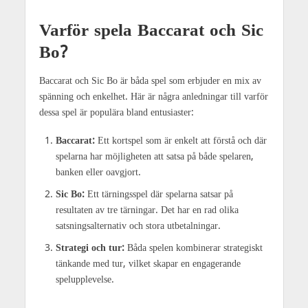
Varför spela Baccarat och Sic
Bo?
Baccarat och Sic Bo är båda spel som erbjuder en mix av
spänning och enkelhet. Här är några anledningar till varför
dessa spel är populära bland entusiaster:
Baccarat:
Ett kortspel som är enkelt att förstå och där
spelarna har möjligheten att satsa på både spelaren,
banken eller oavgjort.
Sic Bo:
Ett tärningsspel där spelarna satsar på
resultaten av tre tärningar. Det har en rad olika
satsningsalternativ och stora utbetalningar.
Strategi och tur:
Båda spelen kombinerar strategiskt
tänkande med tur, vilket skapar en engagerande
spelupplevelse.