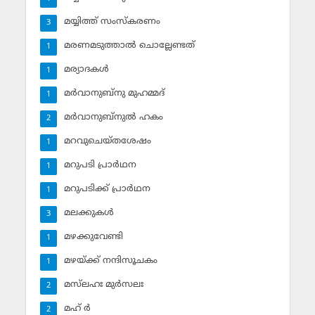
മയ്യിത്ത് സംസ്‌കരണം
3
മരണമടുത്താല്‍ ചൊല്ലേണ്ടത്
1
മര്യാദകള്‍
1
മര്‍വാനുബ്‌നു മുഹമ്മദ്
1
മര്‍വാനുബ്‌നുല്‍ ഹകം
2
മറവുചെയ്തശേഷം
1
മറുപടി പ്രാര്‍ഥന
1
മറുപടിക്ക് പ്രാര്‍ഥന
1
മലക്കുകള്‍
3
മഴക്കുവേണ്ടി
1
മഴയ്ക്ക് നന്ദിസൂചകം
1
മസ്‌ലഹഃ മുര്‍സലഃ
2
മഹ് ര്‍
2