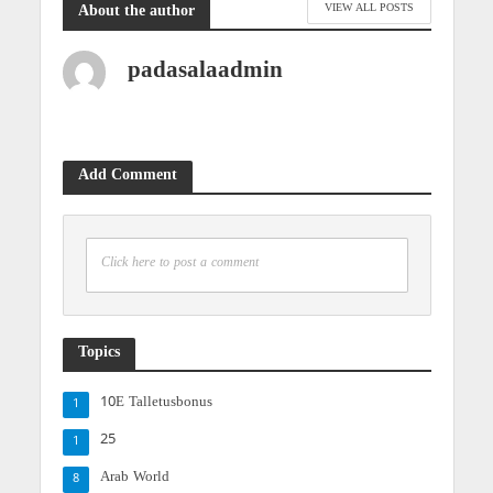
VIEW ALL POSTS
About the author
padasalaadmin
Add Comment
Click here to post a comment
Topics
10E Talletusbonus
1
25
1
Arab World
8