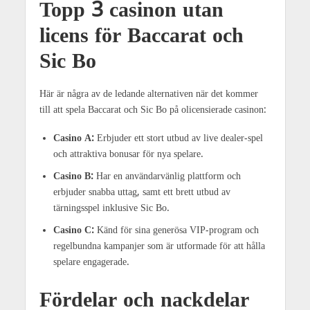
Topp 3 casinon utan
licens för Baccarat och
Sic Bo
Här är några av de ledande alternativen när det kommer
till att spela Baccarat och Sic Bo på olicensierade casinon:
Casino A:
Erbjuder ett stort utbud av live dealer-spel
och attraktiva bonusar för nya spelare.
Casino B:
Har en användarvänlig plattform och
erbjuder snabba uttag, samt ett brett utbud av
tärningsspel inklusive Sic Bo.
Casino C:
Känd för sina generösa VIP-program och
regelbundna kampanjer som är utformade för att hålla
spelare engagerade.
Fördelar och nackdelar