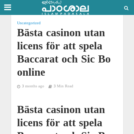
Uncategorized
Bästa casinon utan
licens för att spela
Baccarat och Sic Bo
online
3 months ago
3 Min Read
Bästa casinon utan
licens för att spela