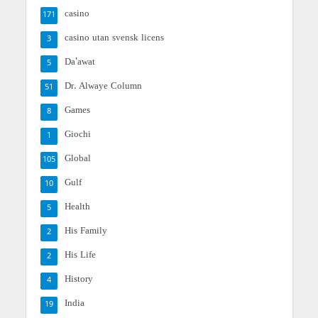
casino
171
casino utan svensk licens
3
Da'awat
5
Dr. Alwaye Column
51
Games
8
Giochi
1
Global
105
Gulf
10
Health
5
His Family
2
His Life
2
History
4
India
19