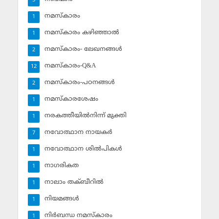
5
നമസ്‌കാരം
1
നമസ്‌കാരം കഴിഞ്ഞാല്‍
1
നമസ്‌കാരം- ലേഖനങ്ങള്‍
2
നമസ്‌കാരം-Q&A
12
നമസ്‌കാരം-പഠനങ്ങള്‍
2
നമസ്‌കാരശേഷം
1
നരകത്തീയില്‍നിന്ന് മുക്തി
1
നവോത്ഥാന നായകര്‍
7
നവോത്ഥാന ശില്‍പികള്‍
1
നാഗരികത
1
നാലാം തക്ബീറില്‍
1
നിയമങ്ങള്‍
1
നിര്‍ബന്ധ നമസ്‌കാരം
1