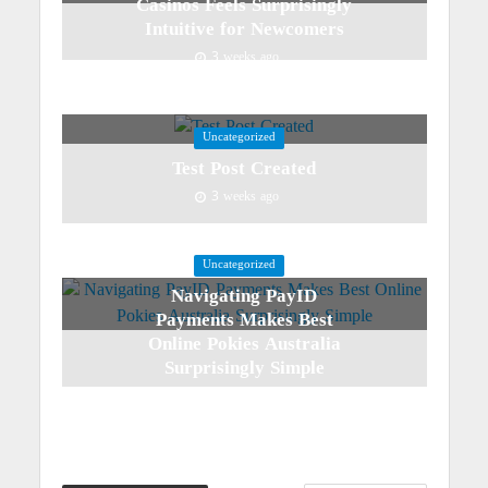
Casinos Feels Surprisingly
Intuitive for Newcomers
3 weeks ago
Uncategorized
Test Post Created
3 weeks ago
Uncategorized
Navigating PayID
Payments Makes Best
Online Pokies Australia
Surprisingly Simple
3 weeks ago