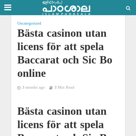
Uncategorized
Bästa casinon utan
licens för att spela
Baccarat och Sic Bo
online
3 months ago
3 Min Read
Bästa casinon utan
licens för att spela