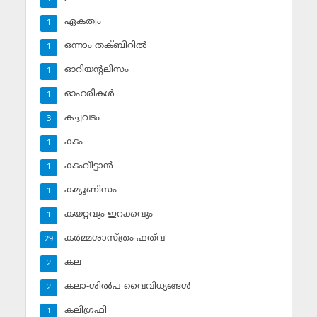
ഏകത്വം
1
ഒന്നാം തക്ബീറില്‍
1
ഓറിയന്റലിസം
1
ഓഹരികള്‍
1
കച്ചവടം
3
കടം
1
കടംവീട്ടാന്‍
1
കമ്യൂണിസം
1
കയറ്റവും ഇറക്കവും
1
കര്‍മ്മശാസ്ത്രം-ഫത്‌വ
29
കല
2
കലാ-ശില്‍പ വൈവിധ്യങ്ങള്‍
2
കലിഗ്രഫി
1