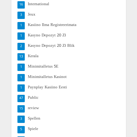
International
16
Jeux
3
Kasiino Ilma Registreerimata
1
Kasyno Depozyt 20 Zł
1
Kasyno Depozyt 20 Zł Blik
2
Kerala
13
Minimitalletus 5E
1
Minimitalletus Kasinot
1
Paynplay Kasiino Eesti
1
Public
47
review
15
Spellen
3
Spiele
5