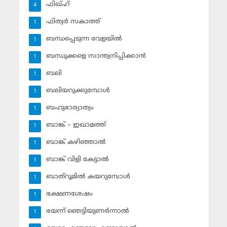
ഫിഖ്ഹ്‌
4
ഫിത്വര്‍ സകാത്ത്‌
1
ബന്ധപ്പെടുന്ന വേളയില്‍
1
ബന്ധുക്കളെ സാന്ത്വനിപ്പിക്കാന്‍
1
ബലി
1
ബലിയറുക്കുമ്പോള്‍
1
ബഹുഭാര്യാത്വം
1
ബാങ്ക് – ഇഖാമത്ത്
1
ബാങ്ക് കഴിഞ്ഞാല്‍
1
ബാങ്ക് വിളി കേട്ടാല്‍
1
ബാത്‌റൂമില്‍ കയറുമ്പോള്‍
1
ഭക്ഷണശേഷം
1
ഭയന്ന് ഞെട്ടിയുണര്‍ന്നാല്‍
1