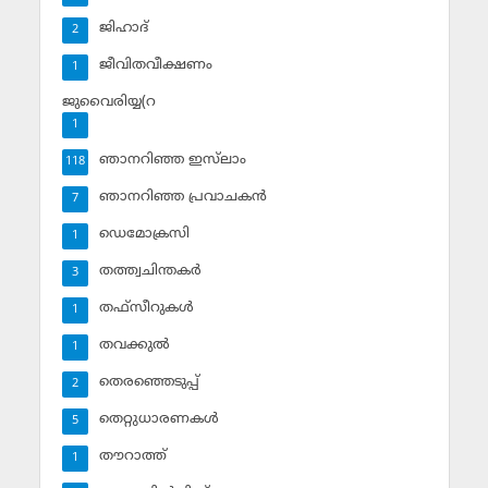
ജിഹാദ്‌
2
ജീവിതവീക്ഷണം
1
ജുവൈരിയ്യ(റ
1
ഞാനറിഞ്ഞ ഇസ്‌ലാം
118
ഞാനറിഞ്ഞ പ്രവാചകന്‍
7
ഡെമോക്രസി
1
തത്ത്വചിന്തകര്‍
3
തഫ്‌സീറുകള്‍
1
തവക്കുല്‍
1
തെരഞ്ഞെടുപ്പ്
2
തെറ്റുധാരണകള്‍
5
തൗറാത്ത്
1