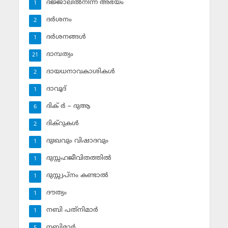
ദജ്ജാലില്‍നിന്ന് അഭയം
1
ദര്‍ശനം
2
ദര്‍ശനങ്ങള്‍
1
ദാമ്പത്യം
21
ദായധനാവകാശികള്‍
2
ദാവൂദ്‌
1
ദിക് ര്‍ – ദുആ
6
ദിക്‌റുകള്‍
2
ദുഃഖവും വിഷാദവും
1
ദുസ്സഹജീവിതത്തില്‍
1
ദുസ്സ്വപ്‌നം കണ്ടാല്‍
1
ദൗത്യം
1
നബി പത്‌നിമാര്‍
1
നബിമാര്‍