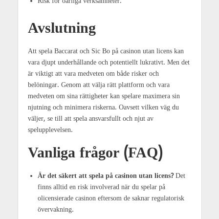
Risk för oärliga verksamheter.
Avslutning
Att spela Baccarat och Sic Bo på casinon utan licens kan
vara djupt underhållande och potentiellt lukrativt. Men det
är viktigt att vara medveten om både risker och
belöningar. Genom att välja rätt plattform och vara
medveten om sina rättigheter kan spelare maximera sin
njutning och minimera riskerna. Oavsett vilken väg du
väljer, se till att spela ansvarsfullt och njut av
spelupplevelsen.
Vanliga frågor (FAQ)
Är det säkert att spela på casinon utan licens?
Det
finns alltid en risk involverad när du spelar på
olicensierade casinon eftersom de saknar regulatorisk
övervakning.