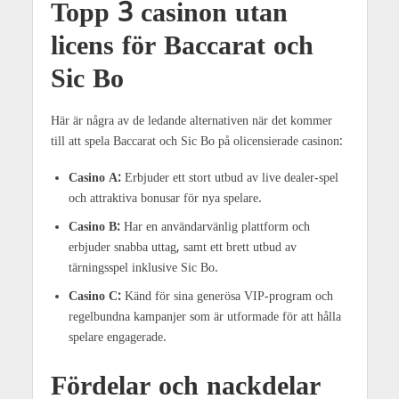
Topp 3 casinon utan
licens för Baccarat och
Sic Bo
Här är några av de ledande alternativen när det kommer
till att spela Baccarat och Sic Bo på olicensierade casinon:
Casino A:
Erbjuder ett stort utbud av live dealer-spel
och attraktiva bonusar för nya spelare.
Casino B:
Har en användarvänlig plattform och
erbjuder snabba uttag, samt ett brett utbud av
tärningsspel inklusive Sic Bo.
Casino C:
Känd för sina generösa VIP-program och
regelbundna kampanjer som är utformade för att hålla
spelare engagerade.
Fördelar och nackdelar