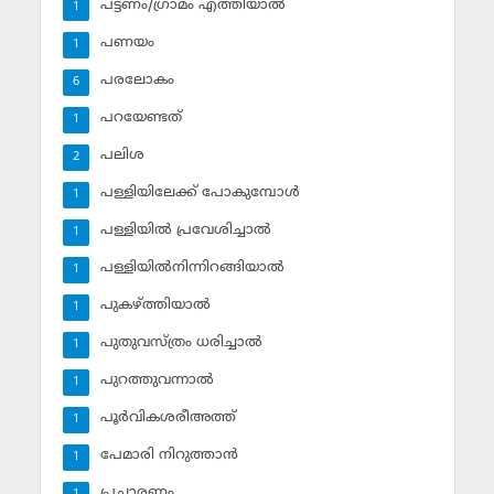
പട്ടണം/ഗ്രാമം എത്തിയാല്‍
1
പണയം
1
പരലോകം
6
പറയേണ്ടത്
1
പലിശ
2
പള്ളിയിലേക്ക് പോകുമ്പോള്‍
1
പള്ളിയില്‍ പ്രവേശിച്ചാല്‍
1
പള്ളിയില്‍നിന്നിറങ്ങിയാല്‍
1
പുകഴ്ത്തിയാല്‍
1
പുതുവസ്ത്രം ധരിച്ചാല്‍
1
പുറത്തുവന്നാല്‍
1
പൂര്‍വികശരീഅത്ത്
1
പേമാരി നിറുത്താന്‍
1
പ്രചാരണം