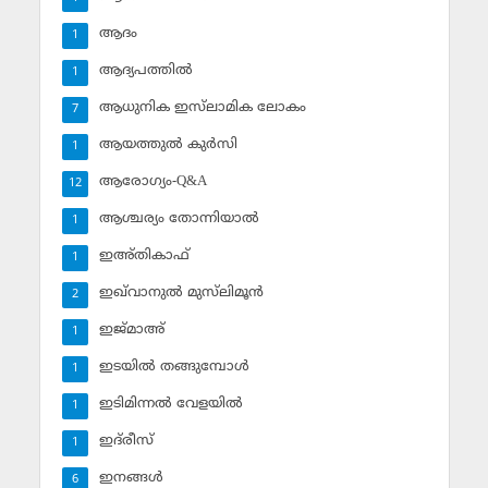
ആദം
1
ആദ്യപത്തില്‍
1
ആധുനിക ഇസ്‌ലാമിക ലോകം
7
ആയത്തുല്‍ കുര്‍സി
1
ആരോഗ്യം-Q&A
12
ആശ്ചര്യം തോന്നിയാല്‍
1
ഇഅ്തികാഫ്‌
1
ഇഖ്‌വാനുല്‍ മുസ്‌ലിമൂന്‍
2
ഇജ്മാഅ്
1
ഇടയില്‍ തങ്ങുമ്പോള്‍
1
ഇടിമിന്നല്‍ വേളയില്‍
1
ഇദ്‌രീസ്‌
1
ഇനങ്ങള്‍
6