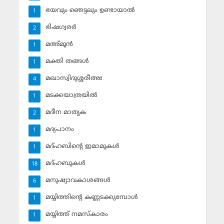
ഭയവും ഞെട്ടലും ഉണ്ടായാല്‍
1
ഭിഷഗ്വരര്‍
2
മഅ്മൂന്‍
1
മക്തി തങ്ങള്‍
1
മഖാസ്വിദുശ്ശരീഅഃ
4
മടക്കയാത്രയില്‍
1
മദീന മാതൃക
2
മദ്യപാനം
1
മദ്ഹബിന്റെ ഇമാമുകള്‍
1
മദ്ഹബുകള്‍
18
മനുഷ്യാവകാശങ്ങള്‍
6
മയ്യിത്തിന്റെ കണ്ണടക്കുമ്പോള്‍
1
മയ്യിത്ത് നമസ്‌കാരം
1