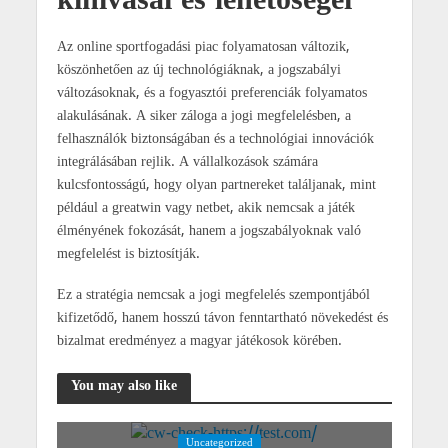
kihívásai és lehetőségei
Az online sportfogadási piac folyamatosan változik,
köszönhetően az új technológiáknak, a jogszabályi
változásoknak, és a fogyasztói preferenciák folyamatos
alakulásának. A siker záloga a jogi megfelelésben, a
felhasználók biztonságában és a technológiai innovációk
integrálásában rejlik. A vállalkozások számára
kulcsfontosságú, hogy olyan partnereket találjanak, mint
például a greatwin vagy netbet, akik nemcsak a játék
élményének fokozását, hanem a jogszabályoknak való
megfelelést is biztosítják.
Ez a stratégia nemcsak a jogi megfelelés szempontjából
kifizetődő, hanem hosszú távon fenntartható növekedést és
bizalmat eredményez a magyar játékosok körében.
You may also like
Uncategorized