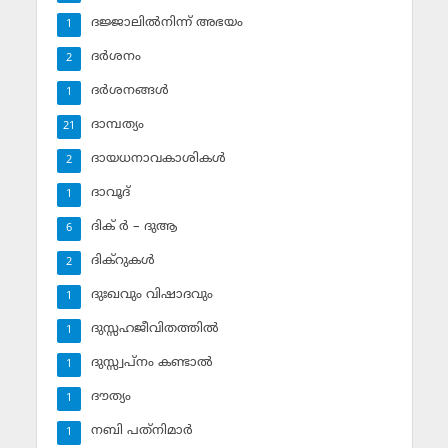
ദജ്ജാലില്‍നിന്ന് അഭയം
1
ദര്‍ശനം
2
ദര്‍ശനങ്ങള്‍
1
ദാമ്പത്യം
21
ദായധനാവകാശികള്‍
2
ദാവൂദ്‌
1
ദിക് ര്‍ – ദുആ
6
ദിക്‌റുകള്‍
2
ദുഃഖവും വിഷാദവും
1
ദുസ്സഹജീവിതത്തില്‍
1
ദുസ്സ്വപ്‌നം കണ്ടാല്‍
1
ദൗത്യം
1
നബി പത്‌നിമാര്‍
1