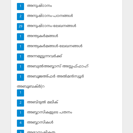
അനുഷ്ഠാനം
1
അനുഷ്ഠാനം-പഠനങ്ങള്‍
2
അനുഷ്ഠാനം-ലേഖനങ്ങള്‍
29
അന്ത്യകര്‍മങ്ങള്‍
1
അന്ത്യകര്‍മങ്ങള്‍-ലേഖനങ്ങള്‍
1
അന്നമൂട്ടുന്നവര്‍ക്ക്
1
അബുല്‍അബ്ബാസ് അസ്സഫ്ഫാഹ്‌
1
അബൂജഅ്ഫര്‍ അല്‍മന്‍സ്വൂര്‍
1
അബൂബക്ര്‍(റ
1
അബ്ദുല്‍ മലിക്‌
2
അബ്ബാസികളുടെ പതനം
1
അബ്ബാസികള്‍
4
അമാനുഷികത