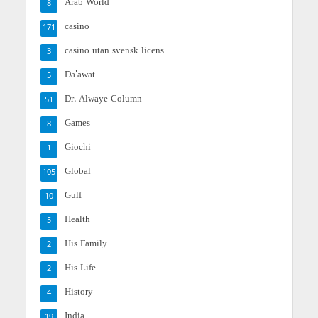
Arab World
8
casino
171
casino utan svensk licens
3
Da'awat
5
Dr. Alwaye Column
51
Games
8
Giochi
1
Global
105
Gulf
10
Health
5
His Family
2
His Life
2
History
4
India
19