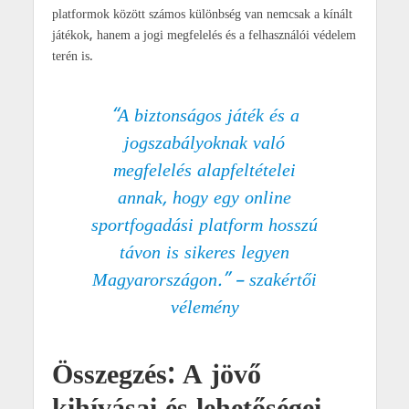
platformok között számos különbség van nemcsak a kínált
játékok, hanem a jogi megfelelés és a felhasználói védelem
terén is.
“A biztonságos játék és a
jogszabályoknak való
megfelelés alapfeltételei
annak, hogy egy online
sportfogadási platform hosszú
távon is sikeres legyen
Magyarországon.” – szakértői
vélemény
Összegzés: A jövő