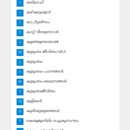
കലിഗ്രഫി
1
കഴിക്കുംമുമ്പ്
1
കാപിറ്റലിസം
1
കാറ്റ് വീശുമ്പോള്‍
1
കുഞ്ഞുണ്ടായാല്‍
1
കുടുംബ ജീവിതം-Q&A
53
കുടുംബം
2
കുടുംബം-പഠനങ്ങള്‍
1
കുടുംബം-ലേഖനങ്ങള്‍
41
കുടുംബജീവിതം
1
കുട്ടികള്‍
10
കുരിശുയുദ്ധങ്ങള്‍
9
കേരളമുസ്‌ലിം ഐക്യസംഘം
1