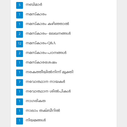
നബിമാര്‍
5
നമസ്‌കാരം
1
നമസ്‌കാരം കഴിഞ്ഞാല്‍
1
നമസ്‌കാരം- ലേഖനങ്ങള്‍
2
നമസ്‌കാരം-Q&A
12
നമസ്‌കാരം-പഠനങ്ങള്‍
2
നമസ്‌കാരശേഷം
1
നരകത്തീയില്‍നിന്ന് മുക്തി
1
നവോത്ഥാന നായകര്‍
7
നവോത്ഥാന ശില്‍പികള്‍
1
നാഗരികത
1
നാലാം തക്ബീറില്‍
1
നിയമങ്ങള്‍
1