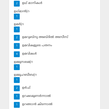
ഉഥ് മാനികള്‍
2
ഉഥ്മാന്‍(റ
1
ഉമര്‍(റ
1
ഉമറുബ്‌നു അബ്ദില്‍ അസീസ്‌
2
ഉമവികളുടെ പതനം
1
ഉമവികള്‍
4
ഉമ്മുസലമ(റ
1
ഉമ്മുഹബീബ(റ
1
ഉര്‍ഫ്
2
ഉറക്കമുണര്‍ന്നാല്‍
1
ഉറങ്ങാന്‍ കിടന്നാല്‍
1