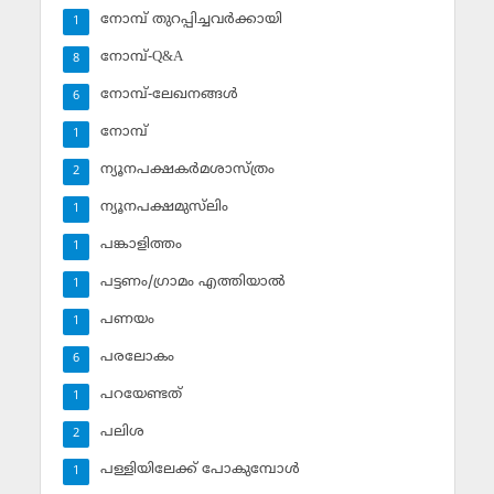
നോമ്പ് തുറപ്പിച്ചവര്‍ക്കായി
1
നോമ്പ്-Q&A
8
നോമ്പ്-ലേഖനങ്ങള്‍
6
നോമ്പ്‌
1
ന്യൂനപക്ഷകര്‍മശാസ്ത്രം
2
ന്യൂനപക്ഷമുസ്‌ലിം
1
പങ്കാളിത്തം
1
പട്ടണം/ഗ്രാമം എത്തിയാല്‍
1
പണയം
1
പരലോകം
6
പറയേണ്ടത്
1
പലിശ
2
പള്ളിയിലേക്ക് പോകുമ്പോള്‍
1