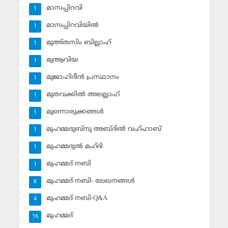
മാസപ്പിറവി
1
മാസപ്പിറവിയില്‍
1
മുഅ്തസിം ബില്ലാഹ്
1
മുആവിയ
1
മുജാഹിദീന്‍ പ്രസ്ഥാനം
1
മുതവക്കില്‍ അലല്ലാഹ്
1
മുന്നൊരുക്കങ്ങള്‍
1
മുഹമ്മദുബ്‌നു അബ്ദില്‍ വഹ്ഹാബ്
1
മുഹമ്മദുല്‍ മഹ്ദി
1
മുഹമ്മദ് നബി
1
മുഹമ്മദ് നബി- ലേഖനങ്ങള്‍
6
മുഹമ്മദ് നബി-Q&A
4
മുഹമ്മദ്‌
16