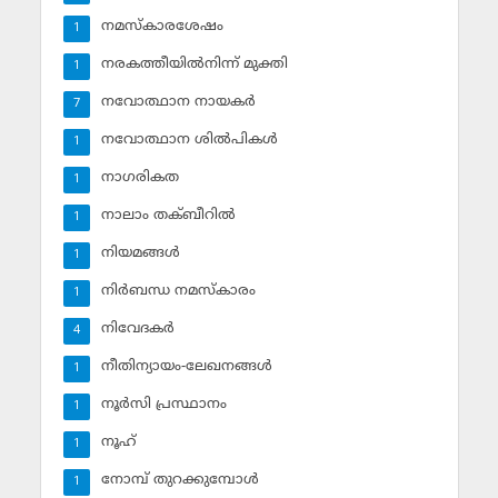
നമസ്‌കാരശേഷം
1
നരകത്തീയില്‍നിന്ന് മുക്തി
1
നവോത്ഥാന നായകര്‍
7
നവോത്ഥാന ശില്‍പികള്‍
1
നാഗരികത
1
നാലാം തക്ബീറില്‍
1
നിയമങ്ങള്‍
1
നിര്‍ബന്ധ നമസ്‌കാരം
1
നിവേദകര്‍
4
നീതിന്യായം-ലേഖനങ്ങള്‍
1
നൂര്‍സി പ്രസ്ഥാനം
1
നൂഹ്‌
1
നോമ്പ് തുറക്കുമ്പോള്‍
1