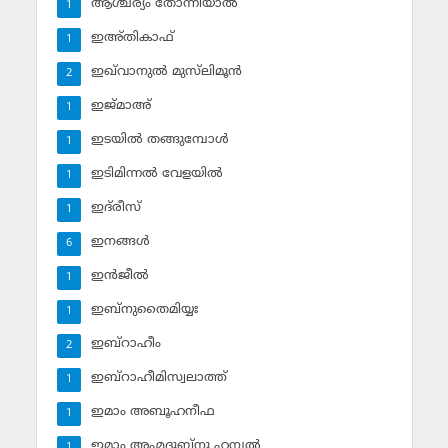
ആശ്ചര്യം തോന്നിയാല്‍
1
ഇഅ്തികാഫ്‌
1
ഇഖ്‌വാനുല്‍ മുസ്‌ലിമൂന്‍
2
ഇജ്മാഅ്
1
ഇടയില്‍ തങ്ങുമ്പോള്‍
1
ഇടിമിന്നല്‍ വേളയില്‍
1
ഇദ്‌രീസ്‌
1
ഇനങ്ങള്‍
6
ഇന്‍ജീല്‍
1
ഇബ്‌നുതൈമിയ്യഃ
1
ഇബ്‌റാഹീം
2
ഇബ്‌റാഹീമിസ്വലാത്ത്
1
ഇമാം അബൂഹനീഫ
1
ഇമാം അഹ്മദുബ്‌നു ഹമ്പല്‍
1