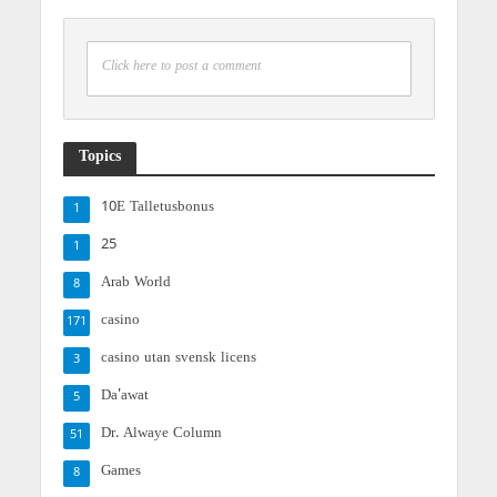
Click here to post a comment
Topics
10E Talletusbonus
1
25
1
Arab World
8
casino
171
casino utan svensk licens
3
Da'awat
5
Dr. Alwaye Column
51
Games
8