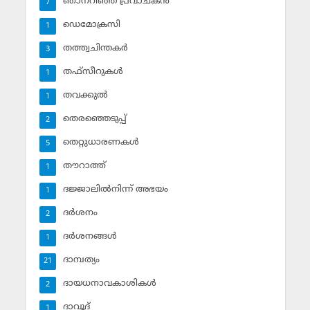
ഞാനറിഞ്ഞ പ്രവാചകന്‍
7
ഡെമോക്രസി
1
തത്ത്വചിന്തകര്‍
3
തഫ്‌സീറുകള്‍
1
തവക്കുല്‍
1
തെരഞ്ഞെടുപ്പ്
2
തെറ്റുധാരണകള്‍
5
തൗറാത്ത്
1
ദജ്ജാലില്‍നിന്ന് അഭയം
1
ദര്‍ശനം
2
ദര്‍ശനങ്ങള്‍
1
ദാമ്പത്യം
21
ദായധനാവകാശികള്‍
2
ദാവൂദ്‌
1