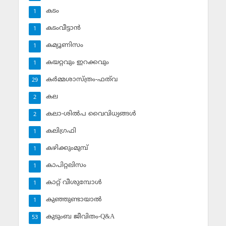
കടം
1
കടംവീട്ടാന്‍
1
കമ്യൂണിസം
1
കയറ്റവും ഇറക്കവും
1
കര്‍മ്മശാസ്ത്രം-ഫത്‌വ
29
കല
2
കലാ-ശില്‍പ വൈവിധ്യങ്ങള്‍
2
കലിഗ്രഫി
1
കഴിക്കുംമുമ്പ്
1
കാപിറ്റലിസം
1
കാറ്റ് വീശുമ്പോള്‍
1
കുഞ്ഞുണ്ടായാല്‍
1
കുടുംബ ജീവിതം-Q&A
53