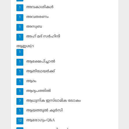
അവകാശികള്‍
1
അവതരണം
1
അസ്വബ
1
അഹ് മദ് സര്‍ഹിന്ദി
1
ആഇശ(റ
1
ആക്ഷേപിച്ചാല്‍
1
ആതിഥേയര്‍ക്ക്
1
ആദം
1
ആദ്യപത്തില്‍
1
ആധുനിക ഇസ്‌ലാമിക ലോകം
7
ആയത്തുല്‍ കുര്‍സി
1
ആരോഗ്യം-Q&A
12