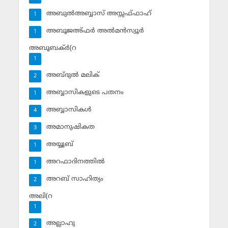
അബുല്‍അബ്ബാസ് അസ്സഫ്ഫാഹ്‌
1
അബൂജഅ്ഫര്‍ അല്‍മന്‍സ്വൂര്‍
1
അബൂബക്ര്‍(റ
1
അബ്ദുല്‍ മലിക്‌
2
അബ്ബാസികളുടെ പതനം
1
അബ്ബാസികള്‍
4
അമാനുഷികത
3
അയ്യൂബ്‌
1
അറഫാദിനത്തില്‍
1
അറബ് സാഹിത്യം
2
അലി(റ
1
അല്ലാഹു
2