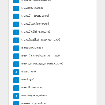
1
ബഹുഭാര്യാത്വം
1
ബാങ്ക് – ഇഖാമത്ത്
1
ബാങ്ക് കഴിഞ്ഞാല്‍
1
ബാങ്ക് വിളി കേട്ടാല്‍
1
ബാത്‌റൂമില്‍ കയറുമ്പോള്‍
1
ഭക്ഷണശേഷം
1
ഭയന്ന് ഞെട്ടിയുണര്‍ന്നാല്‍
1
ഭയവും ഞെട്ടലും ഉണ്ടായാല്‍
1
ഭിഷഗ്വരര്‍
2
മഅ്മൂന്‍
1
മക്തി തങ്ങള്‍
1
മഖാസ്വിദുശ്ശരീഅഃ
4
മടക്കയാത്രയില്‍
1