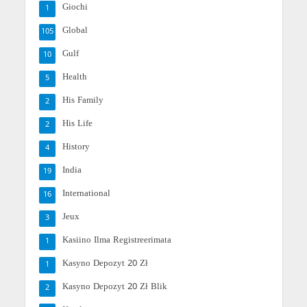
Giochi
1
Global
105
Gulf
10
Health
5
His Family
2
His Life
2
History
4
India
19
International
16
Jeux
3
Kasiino Ilma Registreerimata
1
Kasyno Depozyt 20 Zł
1
Kasyno Depozyt 20 Zł Blik
2