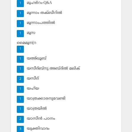
മുഹര്‍റം-Q&A
1
മൂന്നാം തക്ബീറില്‍
1
മൂന്നാംപത്തില്‍
1
മൂസ
1
മൈമൂന(റ
1
യഅ്ഖൂബ്‌
1
യസീദ്ബ്‌നു അബ്ദില്‍ മലിക്‌
1
യസീദ്‌
2
യഹ്‌യ
1
യാത്രക്കാരനുവേണ്ടി
1
യാത്രയില്‍
1
യാസീന്‍ പഠനം
2
യുക്തിവാദം
3