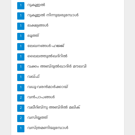
റുകൂഇല്‍
1
റുകൂഇല്‍ നിന്നുയരുമ്പോള്‍
1
ലക്ഷ്യങ്ങള്‍
1
ലൂത്ത്‌
1
ലേഖനങ്ങള്‍-ഹജ്ജ്‌
1
ലൈലത്തുല്‍ഖദ്‌റില്‍
1
വക്കം അബ്ദുല്‍ഖാദിര്‍ മൗലവി
1
വഖ്ഫ്
1
വധൂ-വരന്‍മാര്‍ക്കായ്
1
വന്‍പാപങ്ങള്‍
2
വലീദ്ബ്‌നു അബ്ദില്‍ മലിക്‌
2
വസിയ്യത്ത്‌
2
വസ്ത്രമണിയുമ്പോള്‍
1