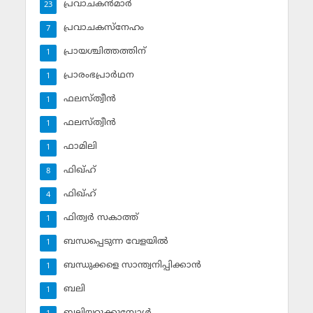
പ്രവാചകന്‍മാര്‍
23
പ്രവാചകസ്‌നേഹം
7
പ്രായശ്ചിത്തത്തിന്
1
പ്രാരംഭപ്രാര്‍ഥന
1
ഫലസ്ത്വീൻ
1
ഫലസ്ത്വീൻ
1
ഫാമിലി
1
ഫിഖ്ഹ്
8
ഫിഖ്ഹ്‌
4
ഫിത്വര്‍ സകാത്ത്‌
1
ബന്ധപ്പെടുന്ന വേളയില്‍
1
ബന്ധുക്കളെ സാന്ത്വനിപ്പിക്കാന്‍
1
ബലി
1
ബലിയറുക്കുമ്പോള്‍