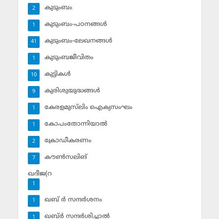
കുടുംബം
2
കുടുംബം-പഠനങ്ങള്‍
1
കുടുംബം-ലേഖനങ്ങള്‍
41
കുടുംബജീവിതം
1
കുട്ടികള്‍
10
കുരിശുയുദ്ധങ്ങള്‍
9
കേരളമുസ്‌ലിം ഐക്യസംഘം
1
കോപംതോന്നിയാല്‍
1
ക്രോഡീകരണം
2
കൗണ്‍സലിങ്‌
7
ഖദീജ(റ
1
ഖബ് ര്‍ സന്ദര്‍ശനം
1
ഖബ്ര്‍ സന്ദര്‍ശിച്ചാല്‍
1