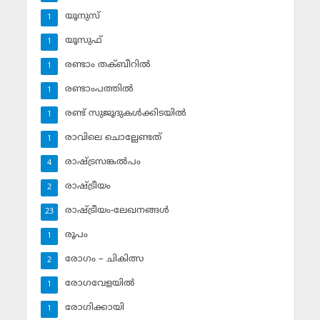
യൂനുസ്‌
1
യൂസുഫ്‌
1
രണ്ടാം തക്ബീറില്‍
1
രണ്ടാംപത്തില്‍
1
രണ്ട് സുജൂദുകള്‍ക്കിടയില്‍
1
രാവിലെ ചൊല്ലേണ്ടത്
1
രാഷ്ട്രസങ്കല്‍പം
4
രാഷ്ട്രീയം
2
രാഷ്ട്രീയം-ലേഖനങ്ങള്‍
23
രൂപം
1
രോഗം – ചികിത്സ
2
രോഗവേളയില്‍
1
രോഗിക്കായി
1