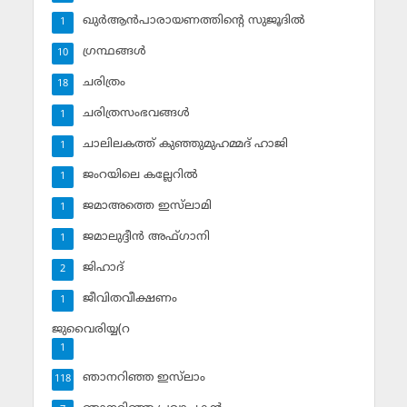
ഖുര്‍ആന്‍പാരായണത്തിന്റെ സുജൂദില്‍
1
ഗ്രന്ഥങ്ങള്‍
10
ചരിത്രം
18
ചരിത്രസംഭവങ്ങള്‍
1
ചാലിലകത്ത് കുഞ്ഞുമുഹമ്മദ് ഹാജി
1
ജംറയിലെ കല്ലേറില്‍
1
ജമാഅത്തെ ഇസ്‌ലാമി
1
ജമാലുദ്ദീന്‍ അഫ്ഗാനി
1
ജിഹാദ്‌
2
ജീവിതവീക്ഷണം
1
ജുവൈരിയ്യ(റ
1
ഞാനറിഞ്ഞ ഇസ്‌ലാം
118