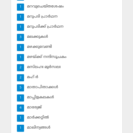
മറവുചെയ്തശേഷം
1
മറുപടി പ്രാര്‍ഥന
1
മറുപടിക്ക് പ്രാര്‍ഥന
1
മലക്കുകള്‍
3
മഴക്കുവേണ്ടി
1
മഴയ്ക്ക് നന്ദിസൂചകം
1
മസ്‌ലഹഃ മുര്‍സലഃ
2
മഹ് ര്‍
2
മാതാപിതാക്കള്‍
5
മാപ്പിളകലകള്‍
1
മാര്യേജ്
4
മാര്‍ക്കറ്റില്‍
1
മാലിന്യങ്ങള്‍
1