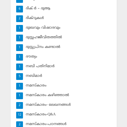
ദിക് ര്‍ – ദുആ
6
ദിക്‌റുകള്‍
2
ദുഃഖവും വിഷാദവും
1
ദുസ്സഹജീവിതത്തില്‍
1
ദുസ്സ്വപ്‌നം കണ്ടാല്‍
1
ദൗത്യം
1
നബി പത്‌നിമാര്‍
1
നബിമാര്‍
5
നമസ്‌കാരം
1
നമസ്‌കാരം കഴിഞ്ഞാല്‍
1
നമസ്‌കാരം- ലേഖനങ്ങള്‍
2
നമസ്‌കാരം-Q&A
12
നമസ്‌കാരം-പഠനങ്ങള്‍
2