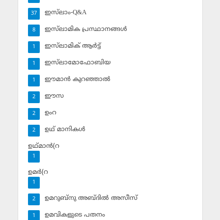
ഇസ്‌ലാം-Q&A
37
ഇസ്‌ലാമിക പ്രസ്ഥാനങ്ങള്‍
8
ഇസ്‌ലാമിക് ആര്‍ട്ട്
1
ഇസ്‌ലാമോഫോബിയ
1
ഈമാന്‍ കുറഞ്ഞാല്‍
1
ഈസ
2
ഉംറ
2
ഉഥ് മാനികള്‍
2
ഉഥ്മാന്‍(റ
1
ഉമര്‍(റ
1
ഉമറുബ്‌നു അബ്ദില്‍ അസീസ്‌
2
ഉമവികളുടെ പതനം
1