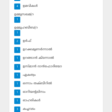
ഉമവികള്‍
4
ഉമ്മുസലമ(റ
1
ഉമ്മുഹബീബ(റ
1
ഉര്‍ഫ്
2
ഉറക്കമുണര്‍ന്നാല്‍
1
ഉറങ്ങാന്‍ കിടന്നാല്‍
1
ഉസ്മാന്‍ ദാന്‍ഫോദിയോ
1
ഏകത്വം
1
ഒന്നാം തക്ബീറില്‍
1
ഓറിയന്റലിസം
1
ഓഹരികള്‍
1
കച്ചവടം
3