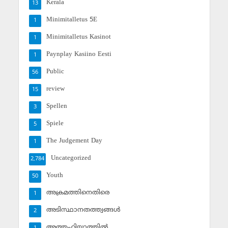
Kerala
13
Minimitalletus 5E
1
Minimitalletus Kasinot
1
Paynplay Kasiino Eesti
1
Public
56
review
15
Spellen
3
Spiele
5
The Judgement Day
1
Uncategorized
2,784
Youth
50
അക്രമത്തിനെതിരെ
1
അടിസ്ഥാനതത്ത്വങ്ങള്‍
2
അത്തഹിയ്യാത്തില്‍