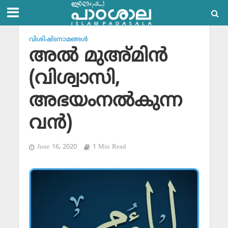
വിശിഷ്ടനാമങ്ങള്‍
അല്‍ മുഅ്മിന്‍
(വിശ്വാസി,
അഭയംനല്‍കുന്ന
വന്‍)
June 16, 2020
1 Min Read