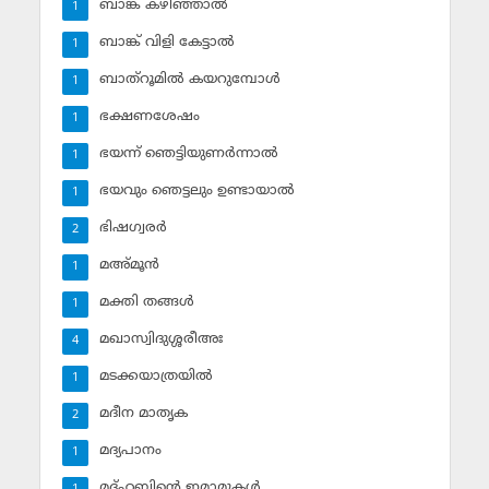
ബാങ്ക് കഴിഞ്ഞാല്‍
1
ബാങ്ക് വിളി കേട്ടാല്‍
1
ബാത്‌റൂമില്‍ കയറുമ്പോള്‍
1
ഭക്ഷണശേഷം
1
ഭയന്ന് ഞെട്ടിയുണര്‍ന്നാല്‍
1
ഭയവും ഞെട്ടലും ഉണ്ടായാല്‍
1
ഭിഷഗ്വരര്‍
2
മഅ്മൂന്‍
1
മക്തി തങ്ങള്‍
1
മഖാസ്വിദുശ്ശരീഅഃ
4
മടക്കയാത്രയില്‍
1
മദീന മാതൃക
2
മദ്യപാനം
1
മദ്ഹബിന്റെ ഇമാമുകള്‍