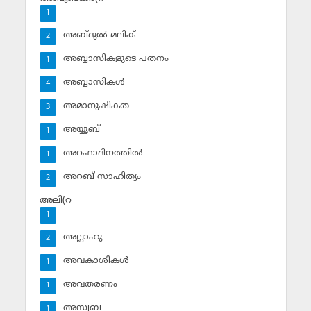
1
അബ്ദുല്‍ മലിക്‌
2
അബ്ബാസികളുടെ പതനം
1
അബ്ബാസികള്‍
4
അമാനുഷികത
3
അയ്യൂബ്‌
1
അറഫാദിനത്തില്‍
1
അറബ് സാഹിത്യം
2
അലി(റ
1
അല്ലാഹു
2
അവകാശികള്‍
1
അവതരണം
1
അസ്വബ
1