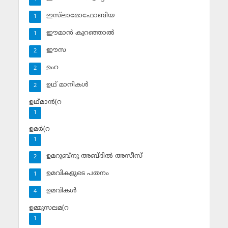
ഇസ്‌ലാമോഫോബിയ
1
ഈമാന്‍ കുറഞ്ഞാല്‍
1
ഈസ
2
ഉംറ
2
ഉഥ് മാനികള്‍
2
ഉഥ്മാന്‍(റ
1
ഉമര്‍(റ
1
ഉമറുബ്‌നു അബ്ദില്‍ അസീസ്‌
2
ഉമവികളുടെ പതനം
1
ഉമവികള്‍
4
ഉമ്മുസലമ(റ
1