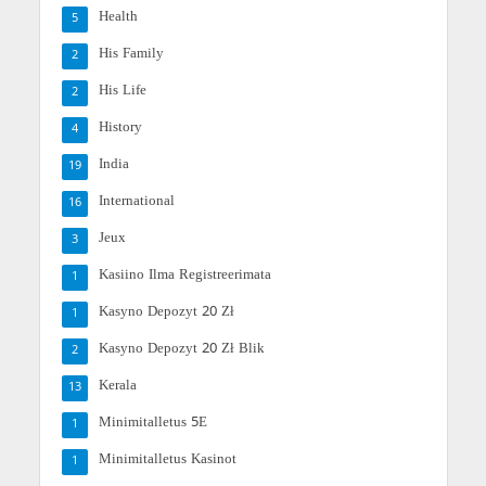
Health
5
His Family
2
His Life
2
History
4
India
19
International
16
Jeux
3
Kasiino Ilma Registreerimata
1
Kasyno Depozyt 20 Zł
1
Kasyno Depozyt 20 Zł Blik
2
Kerala
13
Minimitalletus 5E
1
Minimitalletus Kasinot
1