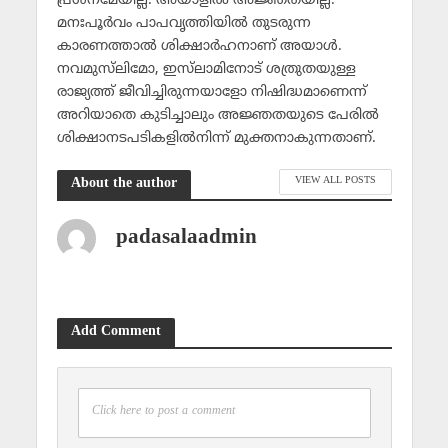
പ്രശ്‌നമേയില്ല. അയാളില്‍ അജ്ഞതയില്ല.
മനഃപൂര്‍വം പാപവൃത്തിയില്‍ തുടരുന്ന
കാരണത്താല്‍ ശിക്ഷാര്‍ഹനാണ് അയാള്‍.
നവമുസ്‌ലിമോ, ഇസ്‌ലാമിനോട് ശത്രുതയുള്ള
രാജ്യത്ത് ജീവിച്ചിരുന്നയാളോ നിഷിദ്ധമാണെന്ന്
അറിയാതെ കുടിച്ചാലും അജ്ഞതയുടെ പേരില്‍
ശിക്ഷാനടപടികളില്‍നിന്ന് മുക്തനാകുന്നതാണ്.
VIEW ALL POSTS
About the author
padasalaadmin
Add Comment
Click here to post a comment