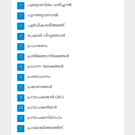
പുതുവസ്ത്രം ധരിച്ചാല്‍
1
പുറത്തുവന്നാല്‍
1
പൂര്‍വികശരീഅത്ത്
1
പേമാരി നിറുത്താന്‍
1
പ്രചാരണം
1
പ്രതിജ്ഞാനിയമങ്ങള്‍
1
പ്രധാന ഘടകങ്ങള്‍
3
പ്രബോധനം
2
പ്രമാണങ്ങള്‍
1
പ്രവാചകന്മാര്‍-Q&A
3
പ്രവാചകന്‍മാര്‍
23
പ്രവാചകസ്‌നേഹം
7
പ്രായശ്ചിത്തത്തിന്
1