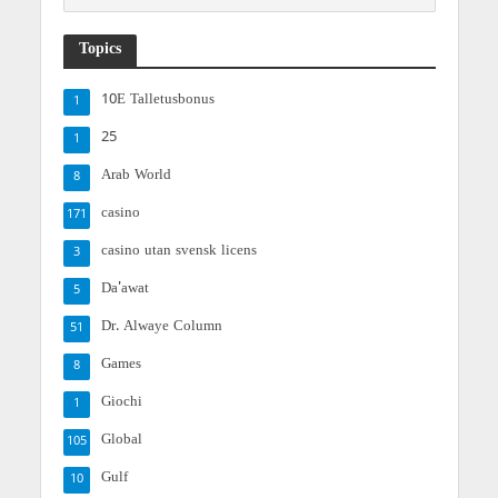
Topics
10E Talletusbonus
1
25
1
Arab World
8
casino
171
casino utan svensk licens
3
Da'awat
5
Dr. Alwaye Column
51
Games
8
Giochi
1
Global
105
Gulf
10