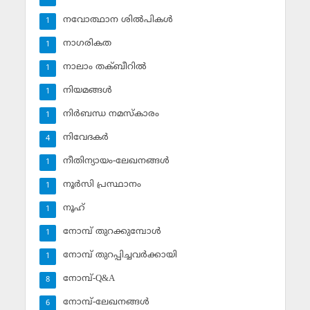
നവോത്ഥാന ശില്‍പികള്‍
1
നാഗരികത
1
നാലാം തക്ബീറില്‍
1
നിയമങ്ങള്‍
1
നിര്‍ബന്ധ നമസ്‌കാരം
1
നിവേദകര്‍
4
നീതിന്യായം-ലേഖനങ്ങള്‍
1
നൂര്‍സി പ്രസ്ഥാനം
1
നൂഹ്‌
1
നോമ്പ് തുറക്കുമ്പോള്‍
1
നോമ്പ് തുറപ്പിച്ചവര്‍ക്കായി
1
നോമ്പ്-Q&A
8
നോമ്പ്-ലേഖനങ്ങള്‍
6