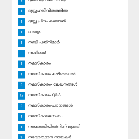
ദുഃഖവും വിഷാദവും
1
ദുസ്സഹജീവിതത്തില്‍
1
ദുസ്സ്വപ്‌നം കണ്ടാല്‍
1
ദൗത്യം
1
നബി പത്‌നിമാര്‍
1
നബിമാര്‍
5
നമസ്‌കാരം
1
നമസ്‌കാരം കഴിഞ്ഞാല്‍
1
നമസ്‌കാരം- ലേഖനങ്ങള്‍
2
നമസ്‌കാരം-Q&A
12
നമസ്‌കാരം-പഠനങ്ങള്‍
2
നമസ്‌കാരശേഷം
1
നരകത്തീയില്‍നിന്ന് മുക്തി
1
നവോത്ഥാന നായകര്‍
7