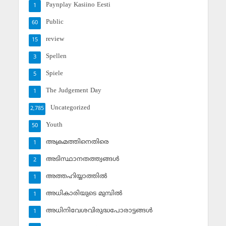
Paynplay Kasiino Eesti
1
Public
60
review
15
Spellen
3
Spiele
5
The Judgement Day
1
Uncategorized
2,785
Youth
50
അക്രമത്തിനെതിരെ
1
അടിസ്ഥാനതത്ത്വങ്ങള്‍
2
അത്തഹിയ്യാത്തില്‍
1
അധികാരിയുടെ മുമ്പില്‍
1
അധിനിവേശവിരുദ്ധപോരാട്ടങ്ങള്‍
1