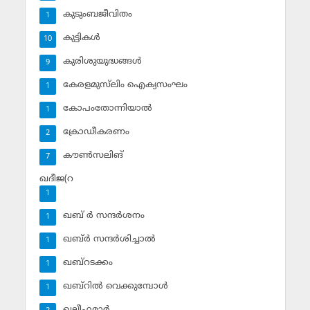
കുടുംബജീവിതം
1
കുട്ടികള്‍
10
കുരിശുയുദ്ധങ്ങള്‍
9
കേരളമുസ്‌ലിം ഐക്യസംഘം
1
കോപംതോന്നിയാല്‍
1
ക്രോഡീകരണം
2
കൗണ്‍സലിങ്‌
7
ഖദീജ(റ
1
ഖബ് ര്‍ സന്ദര്‍ശനം
1
ഖബ്ര്‍ സന്ദര്‍ശിച്ചാല്‍
1
ഖബ്‌റടക്കം
1
ഖബ്‌റില്‍ വെക്കുമ്പോള്‍
1
ഖലീഫമാര്‍