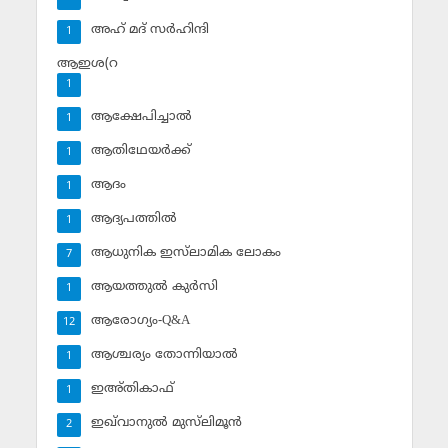
അഹ് മദ് സര്‍ഹിന്ദി
1
ആഇശ(റ
1
ആക്ഷേപിച്ചാല്‍
1
ആതിഥേയര്‍ക്ക്
1
ആദം
1
ആദ്യപത്തില്‍
1
ആധുനിക ഇസ്‌ലാമിക ലോകം
7
ആയത്തുല്‍ കുര്‍സി
1
ആരോഗ്യം-Q&A
12
ആശ്ചര്യം തോന്നിയാല്‍
1
ഇഅ്തികാഫ്‌
1
ഇഖ്‌വാനുല്‍ മുസ്‌ലിമൂന്‍
2