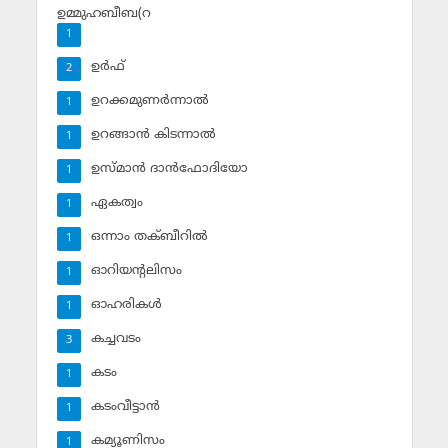
ഉമ്മുഹബീബ(റ
1
ഉര്‍ഫ്
2
ഉറക്കമുണര്‍ന്നാല്‍
1
ഉറങ്ങാന്‍ കിടന്നാല്‍
1
ഉസ്മാന്‍ ദാന്‍ഫോദിയോ
1
ഏകത്വം
1
ഒന്നാം തക്ബീറില്‍
1
ഓറിയന്റലിസം
1
ഓഹരികള്‍
1
കച്ചവടം
3
കടം
1
കടംവീട്ടാന്‍
1
കമ്യൂണിസം
1