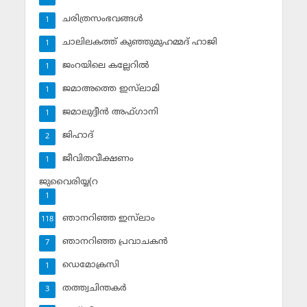
ചരിത്രസംഭവങ്ങള്‍
1
ചാലിലകത്ത് കുഞ്ഞുമുഹമ്മദ് ഹാജി
1
ജംറയിലെ കല്ലേറില്‍
1
ജമാഅത്തെ ഇസ്‌ലാമി
1
ജമാലുദ്ദീന്‍ അഫ്ഗാനി
1
ജിഹാദ്‌
2
ജീവിതവീക്ഷണം
1
ജുവൈരിയ്യ(റ
1
ഞാനറിഞ്ഞ ഇസ്‌ലാം
118
ഞാനറിഞ്ഞ പ്രവാചകന്‍
7
ഡെമോക്രസി
1
തത്ത്വചിന്തകര്‍
3