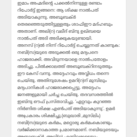
ഇമാം അഹ്മദിന്റെ പക്കല്‍നിന്നുള്ള രണ്ടാം
റിപോര്‍ട്ട് ഇങ്ങനെ: ആ ശിക്ഷ നാല്‍പത്
അടിയാകുന്നു. അബൂബക്ര്‍
തെരഞ്ഞെടുത്തിട്ടുള്ളതും ശാഫിഈ മദ്ഹബും
അതാണ്. അലി(റ) വലീദ് ബ്‌നു ഉഖ്ബയെ
നാല്‍പത് അടി അടിക്കുകയുണ്ടായി.
അനസ് (റ)ല്‍ നിന്ന് റിപോര്‍ട്ട് ചെയ്യുന്നത് കാണുക:
നബി(സ)യുടെ അടുക്കല്‍ ഒരു മദ്യപനെ
ഹാജരാക്കി. അവിടുന്നയാളെ നാല്‍പതോളം
അടിച്ചു. പില്‍ക്കാലത്ത് അബൂബക്‌റിനടുത്തും
ഈ കേസ് വന്നു. അദ്ദേഹവും അവ്വിധം തന്നെ
ചെയ്തു. അതിനുശേഷം ഉമറി(റ)ന് മുമ്പിലും
മദ്യപാനികള്‍ ഹാജരാക്കപ്പെട്ടു. അദ്ദേഹം
ജനങ്ങളുമായി ചര്‍ച്ച ചെയ്തു. തദവസരത്തില്‍
ഇബ്‌നു ഔഫ് പ്രസ്താവിച്ചു. ‘ഏറ്റവും കുറഞ്ഞ
നിര്‍ണിത ശിക്ഷ എണ്‍പത് അടിയാകുന്നു’. ഉമര്‍
അപ്രകാരം ശിക്ഷിച്ചു.(ബുഖാരി ,മുസ്‌ലിം)
നബി(സ)യുടെ കര്‍മം, മറ്റൊരു കര്‍മംകൊണ്ടും
വര്‍ജിക്കാനാകാത്ത പ്രമാണമാണ്. നബിയുടെയും