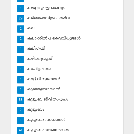
കയറ്റവും ഇറക്കവും
1
കര്‍മ്മശാസ്ത്രം-ഫത്‌വ
29
കല
2
കലാ-ശില്‍പ വൈവിധ്യങ്ങള്‍
2
കലിഗ്രഫി
1
കഴിക്കുംമുമ്പ്
1
കാപിറ്റലിസം
1
കാറ്റ് വീശുമ്പോള്‍
1
കുഞ്ഞുണ്ടായാല്‍
1
കുടുംബ ജീവിതം-Q&A
53
കുടുംബം
2
കുടുംബം-പഠനങ്ങള്‍
1
കുടുംബം-ലേഖനങ്ങള്‍
41