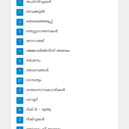
തഫ്‌സീറുകള്‍
1
തവക്കുല്‍
1
തെരഞ്ഞെടുപ്പ്
2
തെറ്റുധാരണകള്‍
5
തൗറാത്ത്
1
ദജ്ജാലില്‍നിന്ന് അഭയം
1
ദര്‍ശനം
2
ദര്‍ശനങ്ങള്‍
1
ദാമ്പത്യം
21
ദായധനാവകാശികള്‍
2
ദാവൂദ്‌
1
ദിക് ര്‍ – ദുആ
6
ദിക്‌റുകള്‍
2