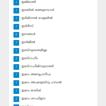
ഇജ്മാഅ്
1
ഇടയില്‍ തങ്ങുമ്പോള്‍
1
ഇടിമിന്നല്‍ വേളയില്‍
1
ഇദ്‌രീസ്‌
1
ഇനങ്ങള്‍
6
ഇന്‍ജീല്‍
1
ഇബ്‌നുതൈമിയ്യഃ
1
ഇബ്‌റാഹീം
2
ഇബ്‌റാഹീമിസ്വലാത്ത്
1
ഇമാം അബൂഹനീഫ
1
ഇമാം അഹ്മദുബ്‌നു ഹമ്പല്‍
1
ഇമാം മാലിക്
1
ഇമാം ശാഫിഈ
2