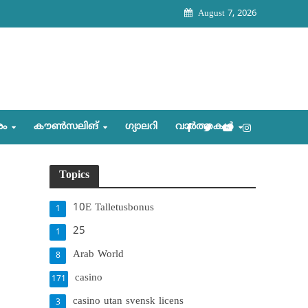
August 7, 2026
രം
കൗണ്‍സലിങ്‌
ഗ്യാലറി
വാര്‍ത്തകള്‍
Topics
10E Talletusbonus
1
25
1
Arab World
8
casino
171
casino utan svensk licens
3