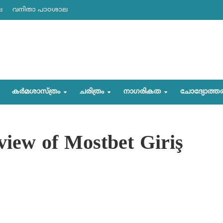
ല
വനിതാ പാഠശാല
കര്‍മശാസ്ത്രം
ചരിത്രം
നാഗരികത
ചോദ്യോത്ത
iew of Mostbet Giriş