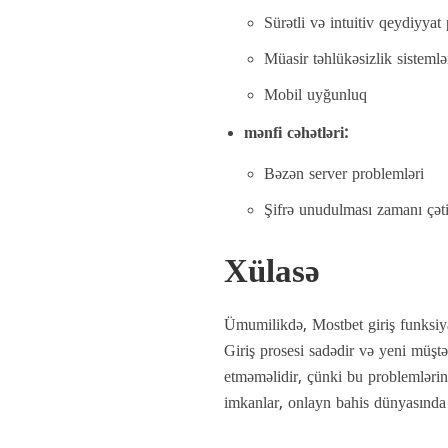
Sürətli və intuitiv qeydiyyat 
Müasir təhlükəsizlik sistemlə
Mobil uyğunluq
mənfi cəhətləri:
Bəzən server problemləri
Şifrə unudulması zamanı çəti
Xülasə
Ümumilikdə, Mostbet giriş funksiyal
Giriş prosesi sadədir və yeni müştər
etməməlidir, çünki bu problemlərin 
imkanlar, onlayn bahis dünyasında