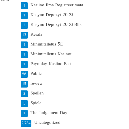
Kasiino Ilma Registreerimata
1
Kasyno Depozyt 20 Zł
1
Kasyno Depozyt 20 Zł Blik
2
Kerala
13
Minimitalletus 5E
1
Minimitalletus Kasinot
1
Paynplay Kasiino Eesti
1
Public
56
review
15
Spellen
3
Spiele
5
The Judgement Day
1
Uncategorized
2,784