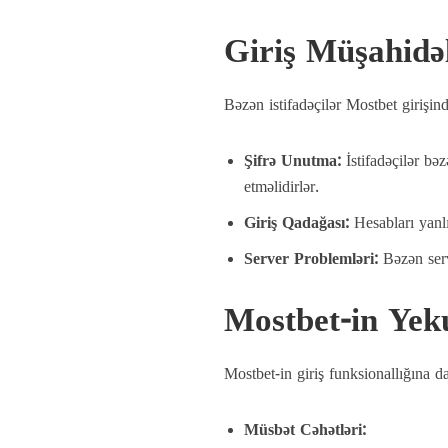
Giriş Müşahidə
Bəzən istifadəçilər Mostbet girişind
Şifrə Unutma:
İstifadəçilər bə
etməlidirlər.
Giriş Qadağası:
Hesabları yanlı
Server Problemləri:
Bəzən serv
Mostbet-in Yek
Mostbet-in giriş funksionallığına d
Müsbət Cəhətləri: