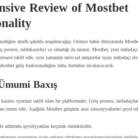
sive Review of Mostbet
nality
allığını ətraflı şəkildə araşdıracağıq. Onlayn bahis dünyasında Mostb
ş prosesi, təhlükəsizliyi və rahatlığı ilə tanınır. Mostbet, yeni istifadəçi
prosesi təklif edir, eyni zamanda mövcud müştərilər üçün istifadəçi do
, Mostbet giriş funksionallığını daha dərindən incələyəcəyik.
 Ümumi Baxış
azino oyunları təklif edən bir platformadır. Giriş prosesi, istifadəçilə
ını təmin edir. Aşağıda Mostbet girişinin əsas xüsusiyyətlərini qeyd ed
də addımda qeydiyyatdan keçmək mümkündür.
tlarının qorunması üçün müasir şifrələmə texnologiyalarından istifadə