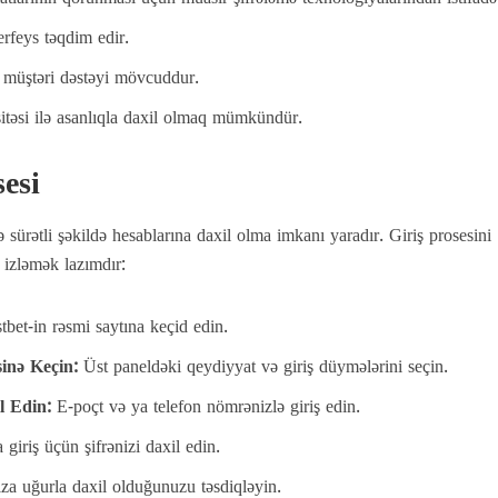
terfeys təqdim edir.
 müştəri dəstəyi mövcuddur.
itəsi ilə asanlıqla daxil olmaq mümkündür.
esi
və sürətli şəkildə hesablarına daxil olma imkanı yaradır. Giriş prosesini
 izləmək lazımdır:
bet-in rəsmi saytına keçid edin.
inə Keçin:
Üst paneldəki qeydiyyat və giriş düymələrini seçin.
l Edin:
E-poçt və ya telefon nömrənizlə giriş edin.
giriş üçün şifrənizi daxil edin.
za uğurla daxil olduğunuzu təsdiqləyin.