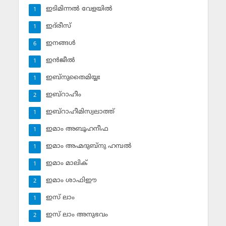
ഇടിമിന്നല്‍ വേളയില്‍
1
ഇദ്‌രീസ്‌
1
ഇനങ്ങള്‍
6
ഇന്‍ജീല്‍
1
ഇബ്‌നുതൈമിയ്യഃ
1
ഇബ്‌റാഹീം
2
ഇബ്‌റാഹീമിസ്വലാത്ത്
1
ഇമാം അബൂഹനീഫ
1
ഇമാം അഹ്മദുബ്‌നു ഹമ്പല്‍
1
ഇമാം മാലിക്
1
ഇമാം ശാഫിഈ
2
ഇസ് ലാം
1
ഇസ് ലാം അനുഭവം
2