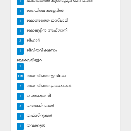
ചാലിലകത്ത് കുഞ്ഞുമുഹമ്മദ് ഹാജി
1
ജംറയിലെ കല്ലേറില്‍
1
ജമാഅത്തെ ഇസ്‌ലാമി
1
ജമാലുദ്ദീന്‍ അഫ്ഗാനി
1
ജിഹാദ്‌
2
ജീവിതവീക്ഷണം
1
ജുവൈരിയ്യ(റ
1
ഞാനറിഞ്ഞ ഇസ്‌ലാം
118
ഞാനറിഞ്ഞ പ്രവാചകന്‍
7
ഡെമോക്രസി
1
തത്ത്വചിന്തകര്‍
3
തഫ്‌സീറുകള്‍
1
തവക്കുല്‍
1