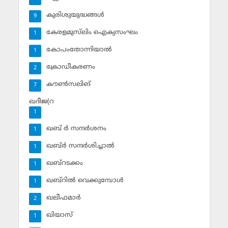
കുരിശുയുദ്ധങ്ങള്‍
9
കേരളമുസ്‌ലിം ഐക്യസംഘം
1
കോപംതോന്നിയാല്‍
1
ക്രോഡീകരണം
2
കൗണ്‍സലിങ്‌
7
ഖദീജ(റ
1
ഖബ് ര്‍ സന്ദര്‍ശനം
1
ഖബ്ര്‍ സന്ദര്‍ശിച്ചാല്‍
1
ഖബ്‌റടക്കം
1
ഖബ്‌റില്‍ വെക്കുമ്പോള്‍
1
ഖലീഫമാര്‍
2
ഖിയാസ്
1