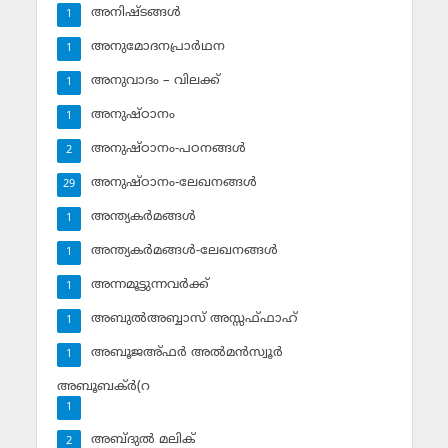
അനിഷ്ടങ്ങള്‍
1
അനുമോദനപ്രാര്‍ഥന
1
അനുവാദം – വിലക്ക്‌
1
അനുഷ്ഠാനം
1
അനുഷ്ഠാനം-പഠനങ്ങള്‍
2
അനുഷ്ഠാനം-ലേഖനങ്ങള്‍
29
അന്ത്യകര്‍മങ്ങള്‍
1
അന്ത്യകര്‍മങ്ങള്‍-ലേഖനങ്ങള്‍
1
അന്നമൂട്ടുന്നവര്‍ക്ക്
1
അബുല്‍അബ്ബാസ് അസ്സഫ്ഫാഹ്‌
1
അബൂജഅ്ഫര്‍ അല്‍മന്‍സ്വൂര്‍
1
അബൂബക്ര്‍(റ
1
അബ്ദുല്‍ മലിക്‌
2