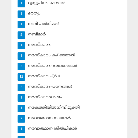
ദുസ്സ്വപ്‌നം കണ്ടാല്‍
1
ദൗത്യം
1
നബി പത്‌നിമാര്‍
1
നബിമാര്‍
5
നമസ്‌കാരം
1
നമസ്‌കാരം കഴിഞ്ഞാല്‍
1
നമസ്‌കാരം- ലേഖനങ്ങള്‍
2
നമസ്‌കാരം-Q&A
12
നമസ്‌കാരം-പഠനങ്ങള്‍
2
നമസ്‌കാരശേഷം
1
നരകത്തീയില്‍നിന്ന് മുക്തി
1
നവോത്ഥാന നായകര്‍
7
നവോത്ഥാന ശില്‍പികള്‍
1