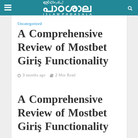
Uncategorized
A Comprehensive
Review of Mostbet
Giriş Functionality
3 months ago
2 Min Read
A Comprehensive
Review of Mostbet
Giriş Functionality