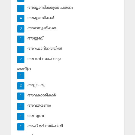
അബ്ബാസികളുടെ പതനം
1
അബ്ബാസികള്‍
4
അമാനുഷികത
3
അയ്യൂബ്‌
1
അറഫാദിനത്തില്‍
1
അറബ് സാഹിത്യം
2
അലി(റ
1
അല്ലാഹു
2
അവകാശികള്‍
1
അവതരണം
1
അസ്വബ
1
അഹ് മദ് സര്‍ഹിന്ദി
1