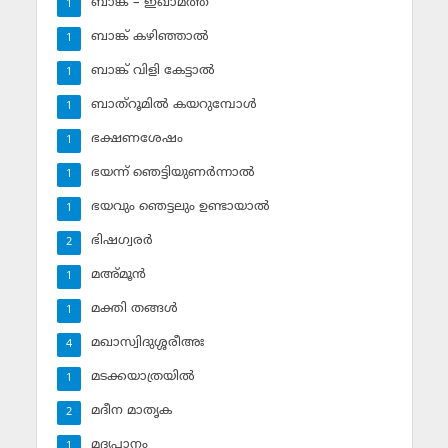
ബാങ്ക് – ഇഖാമത്ത്
1
ബാങ്ക് കഴിഞ്ഞാല്‍
1
ബാങ്ക് വിളി കേട്ടാല്‍
1
ബാത്‌റൂമില്‍ കയറുമ്പോള്‍
1
ഭക്ഷണശേഷം
1
ഭയന്ന് ഞെട്ടിയുണര്‍ന്നാല്‍
1
ഭയവും ഞെട്ടലും ഉണ്ടായാല്‍
1
ഭിഷഗ്വരര്‍
2
മഅ്മൂന്‍
1
മക്തി തങ്ങള്‍
1
മഖാസ്വിദുശ്ശരീഅഃ
4
മടക്കയാത്രയില്‍
1
മദീന മാതൃക
2
മദ്യപാനം
1