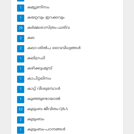
കമ്യൂണിസം
1
കയറ്റവും ഇറക്കവും
1
കര്‍മ്മശാസ്ത്രം-ഫത്‌വ
29
കല
2
കലാ-ശില്‍പ വൈവിധ്യങ്ങള്‍
2
കലിഗ്രഫി
1
കഴിക്കുംമുമ്പ്
1
കാപിറ്റലിസം
1
കാറ്റ് വീശുമ്പോള്‍
1
കുഞ്ഞുണ്ടായാല്‍
1
കുടുംബ ജീവിതം-Q&A
53
കുടുംബം
2
കുടുംബം-പഠനങ്ങള്‍
1