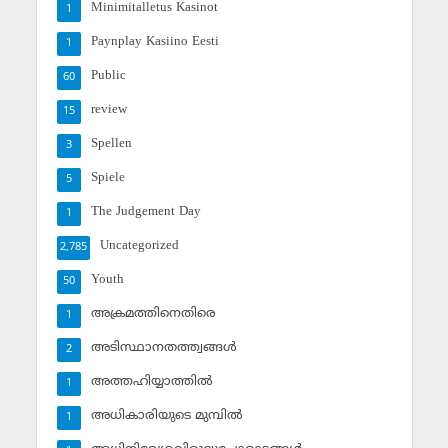
Minimitalletus Kasinot
1
Paynplay Kasiino Eesti
1
Public
60
review
15
Spellen
3
Spiele
5
The Judgement Day
1
Uncategorized
2,785
Youth
50
അക്രമത്തിനെതിരെ
1
അടിസ്ഥാനതത്ത്വങ്ങള്‍
2
അത്തഹിയ്യാത്തില്‍
1
അധികാരിയുടെ മുമ്പില്‍
1