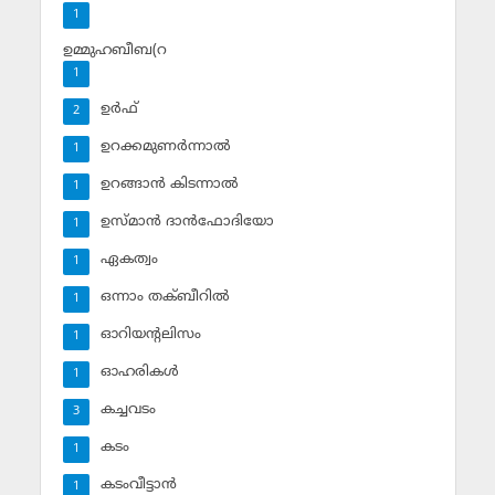
1
ഉമ്മുഹബീബ(റ
1
ഉര്‍ഫ്
2
ഉറക്കമുണര്‍ന്നാല്‍
1
ഉറങ്ങാന്‍ കിടന്നാല്‍
1
ഉസ്മാന്‍ ദാന്‍ഫോദിയോ
1
ഏകത്വം
1
ഒന്നാം തക്ബീറില്‍
1
ഓറിയന്റലിസം
1
ഓഹരികള്‍
1
കച്ചവടം
3
കടം
1
കടംവീട്ടാന്‍
1