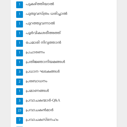
പുകഴ്ത്തിയാല്‍
1
പുതുവസ്ത്രം ധരിച്ചാല്‍
1
പുറത്തുവന്നാല്‍
1
പൂര്‍വികശരീഅത്ത്
1
പേമാരി നിറുത്താന്‍
1
പ്രചാരണം
1
പ്രതിജ്ഞാനിയമങ്ങള്‍
1
പ്രധാന ഘടകങ്ങള്‍
3
പ്രബോധനം
2
പ്രമാണങ്ങള്‍
1
പ്രവാചകന്മാര്‍-Q&A
3
പ്രവാചകന്‍മാര്‍
23
പ്രവാചകസ്‌നേഹം
7