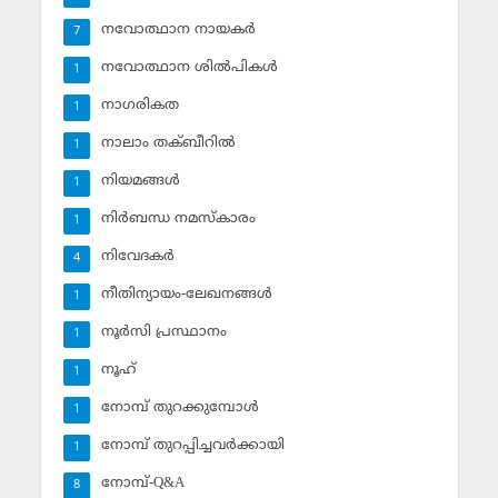
നവോത്ഥാന നായകര്‍
7
നവോത്ഥാന ശില്‍പികള്‍
1
നാഗരികത
1
നാലാം തക്ബീറില്‍
1
നിയമങ്ങള്‍
1
നിര്‍ബന്ധ നമസ്‌കാരം
1
നിവേദകര്‍
4
നീതിന്യായം-ലേഖനങ്ങള്‍
1
നൂര്‍സി പ്രസ്ഥാനം
1
നൂഹ്‌
1
നോമ്പ് തുറക്കുമ്പോള്‍
1
നോമ്പ് തുറപ്പിച്ചവര്‍ക്കായി
1
നോമ്പ്-Q&A
8