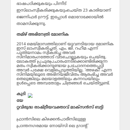
ഭാഷപഠിക്കുകയും പിന്നീട്
ഇസ്‌ലാംസ്വീകരിക്കുകയുംചെയ്ത 23 കാരിയാണ്
ജെന്നിഫര്‍ ഗ്രൗട്ട്. ഇപ്പോള്‍ മൊറോക്കോയില്‍
താമസിക്കുന്നു.
തമിഴ് അഭിനേത്രി മോണിക
2014 മെയ്മാസത്തിലാണ് യുവനടിയായ മോണിക
ഇസ് ലാംസ്വീകരിച്ചത്. എം. ജി. റഹീമ എന്ന്
പുതിയനാമം സ്വീകരിച്ച അവര്‍
സിനിമാരംഗത്തോട് വിടചൊല്ലുകയും ചെയ്തു.
ലോകത്ത് പ്രചുരപ്രചാരംനേടിക്കൊണ്ടിരിക്കുന്ന
മതം സ്വീകരിക്കാനുണ്ടായ പ്രചോദനത്തെപ്പറ്റി
അവര്‍ പക്ഷേ വെളിപ്പെടുത്തിയില്ല. ‘അഴകി’ എന്ന
സിനിമയിലൂടെ അഭിനയജീവിതം ആരംഭിച്ച അവര്‍
തെലുങ്കിലും മലയാളത്തിലും കന്നഡയിലും
ഉള്‍പ്പെടെ അമ്പതോളം ചിത്രങ്ങള്‍ ചെയ്തിട്ടുണ്ട്.
കുടി
യേ
റ്റവിരുദ്ധ രാഷ്ട്രീയവക്താവ് മാക്‌സന്‍സ് ബട്ടി
ഫ്രാന്‍സിലെ കിഴക്കന്‍പാരീസിലുള്ള
പ്രാന്തനഗരമായ നോയ്‌സി ലെ ഗ്രാന്റ്