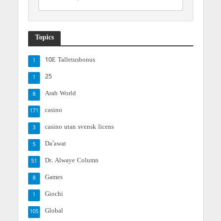
Topics
10E Talletusbonus
1
25
1
Arab World
8
casino
171
casino utan svensk licens
3
Da'awat
5
Dr. Alwaye Column
51
Games
8
Giochi
1
Global
105