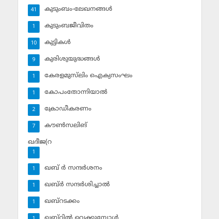
കുടുംബം-ലേഖനങ്ങള്‍
41
കുടുംബജീവിതം
1
കുട്ടികള്‍
10
കുരിശുയുദ്ധങ്ങള്‍
9
കേരളമുസ്‌ലിം ഐക്യസംഘം
1
കോപംതോന്നിയാല്‍
1
ക്രോഡീകരണം
2
കൗണ്‍സലിങ്‌
7
ഖദീജ(റ
1
ഖബ് ര്‍ സന്ദര്‍ശനം
1
ഖബ്ര്‍ സന്ദര്‍ശിച്ചാല്‍
1
ഖബ്‌റടക്കം
1
ഖബ്‌റില്‍ വെക്കുമ്പോള്‍
1