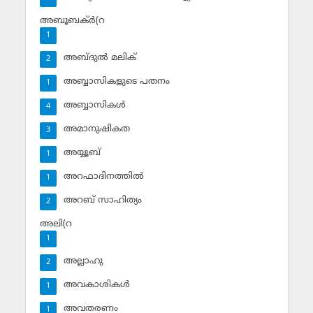
അബൂബക്ര്‍(റ
1
അബ്ദുല്‍ മലിക്‌
2
അബ്ബാസികളുടെ പതനം
1
അബ്ബാസികള്‍
4
അമാനുഷികത
3
അയ്യൂബ്‌
1
അറഫാദിനത്തില്‍
1
അറബ് സാഹിത്യം
2
അലി(റ
1
അല്ലാഹു
2
അവകാശികള്‍
1
അവതരണം
1