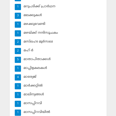
മറുപടിക്ക് പ്രാര്‍ഥന
1
മലക്കുകള്‍
3
മഴക്കുവേണ്ടി
1
മഴയ്ക്ക് നന്ദിസൂചകം
1
മസ്‌ലഹഃ മുര്‍സലഃ
2
മഹ് ര്‍
2
മാതാപിതാക്കള്‍
5
മാപ്പിളകലകള്‍
1
മാര്യേജ്
4
മാര്‍ക്കറ്റില്‍
1
മാലിന്യങ്ങള്‍
1
മാസപ്പിറവി
1
മാസപ്പിറവിയില്‍
1