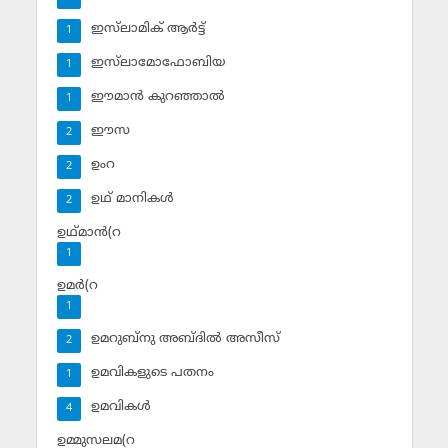
ഇസ്‌ലാമിക് ആര്‍ട്ട്
1
ഇസ്‌ലാമോഫോബിയ
1
ഈമാന്‍ കുറഞ്ഞാല്‍
1
ഈസ
2
ഉംറ
2
ഉഥ് മാനികള്‍
2
ഉഥ്മാന്‍(റ
1
ഉമര്‍(റ
1
ഉമറുബ്‌നു അബ്ദില്‍ അസീസ്‌
2
ഉമവികളുടെ പതനം
1
ഉമവികള്‍
4
ഉമ്മുസലമ(റ