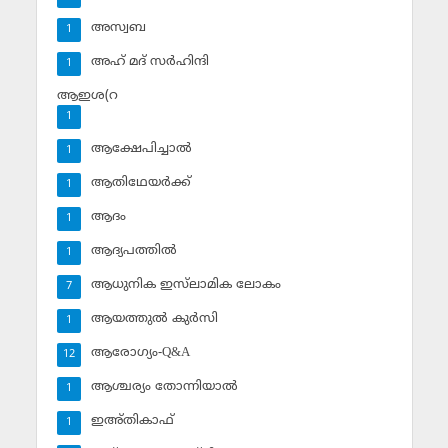
അസ്വബ
1
അഹ് മദ് സര്‍ഹിന്ദി
1
ആഇശ(റ
1
ആക്ഷേപിച്ചാല്‍
1
ആതിഥേയര്‍ക്ക്
1
ആദം
1
ആദ്യപത്തില്‍
1
ആധുനിക ഇസ്‌ലാമിക ലോകം
7
ആയത്തുല്‍ കുര്‍സി
1
ആരോഗ്യം-Q&A
12
ആശ്ചര്യം തോന്നിയാല്‍
1
ഇഅ്തികാഫ്‌
1