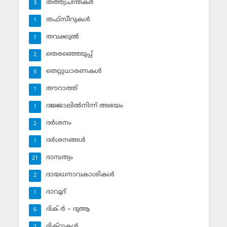
തത്ത്വചിന്തകര്‍
3
തഫ്‌സീറുകള്‍
1
തവക്കുല്‍
1
തെരഞ്ഞെടുപ്പ്
2
തെറ്റുധാരണകള്‍
5
തൗറാത്ത്
1
ദജ്ജാലില്‍നിന്ന് അഭയം
1
ദര്‍ശനം
2
ദര്‍ശനങ്ങള്‍
1
ദാമ്പത്യം
21
ദായധനാവകാശികള്‍
2
ദാവൂദ്‌
1
ദിക് ര്‍ – ദുആ
6
ദിക്‌റുകള്‍