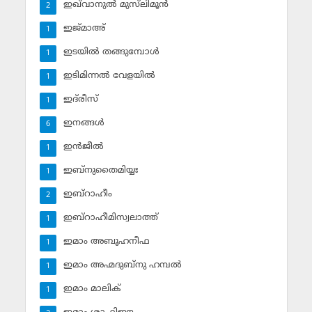
ഇഖ്‌വാനുല്‍ മുസ്‌ലിമൂന്‍
2
ഇജ്മാഅ്
1
ഇടയില്‍ തങ്ങുമ്പോള്‍
1
ഇടിമിന്നല്‍ വേളയില്‍
1
ഇദ്‌രീസ്‌
1
ഇനങ്ങള്‍
6
ഇന്‍ജീല്‍
1
ഇബ്‌നുതൈമിയ്യഃ
1
ഇബ്‌റാഹീം
2
ഇബ്‌റാഹീമിസ്വലാത്ത്
1
ഇമാം അബൂഹനീഫ
1
ഇമാം അഹ്മദുബ്‌നു ഹമ്പല്‍
1
ഇമാം മാലിക്
1