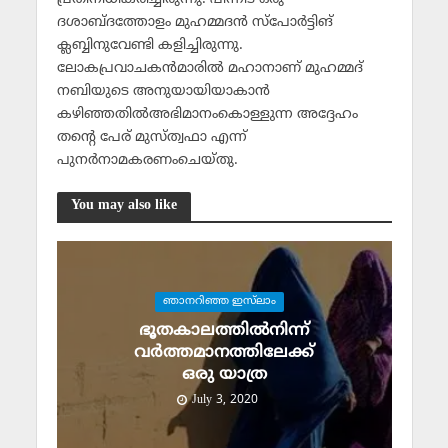
ദശാബ്ദത്തോളം മുഹമ്മദന്‍ സ്‌പോര്‍ട്ടിങ്
ക്ലബ്ബിനുവേണ്ടി കളിച്ചിരുന്നു.
ലോകപ്രവാചകന്‍മാരില്‍ മഹാനാണ് മുഹമ്മദ്
നബിയുടെ അനുയായിയാകാന്‍
കഴിഞ്ഞതില്‍അഭിമാനംകൊള്ളുന്ന അദ്ദേഹം
തന്റെ പേര് മുസ്ത്വഫാ എന്ന്
പുനര്‍നാമകരണംചെയ്തു.
You may also like
ഞാനറിഞ്ഞ ഇസ്‌ലാം
ഭൂതകാലത്തില്‍നിന്ന്
വര്‍ത്തമാനത്തിലേക്ക്
ഒരു യാത്ര
July 3, 2020