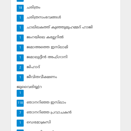
ചരിത്രം
18
ചരിത്രസംഭവങ്ങള്‍
1
ചാലിലകത്ത് കുഞ്ഞുമുഹമ്മദ് ഹാജി
1
ജംറയിലെ കല്ലേറില്‍
1
ജമാഅത്തെ ഇസ്‌ലാമി
1
ജമാലുദ്ദീന്‍ അഫ്ഗാനി
1
ജിഹാദ്‌
2
ജീവിതവീക്ഷണം
1
ജുവൈരിയ്യ(റ
1
ഞാനറിഞ്ഞ ഇസ്‌ലാം
118
ഞാനറിഞ്ഞ പ്രവാചകന്‍
7
ഡെമോക്രസി
1