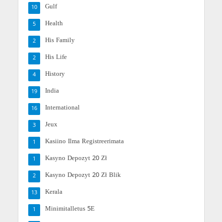
Gulf
10
Health
5
His Family
2
His Life
2
History
4
India
19
International
16
Jeux
3
Kasiino Ilma Registreerimata
1
Kasyno Depozyt 20 Zł
1
Kasyno Depozyt 20 Zł Blik
2
Kerala
13
Minimitalletus 5E
1