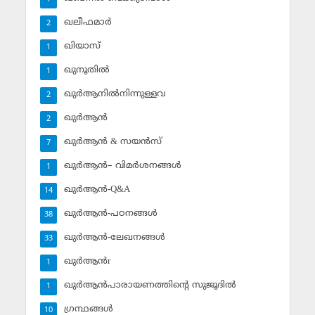
ഖലീഫമാര്‍
2
ഖിയാസ്
1
ഖുനൂതില്‍
1
ഖുര്‍ആനില്‍നിന്നുള്ളവ
2
ഖുര്‍ആന്‍
2
ഖുര്‍ആന്‍ & സയന്‍സ്‌
7
ഖുര്‍ആന്‍– വിമര്‍ശനങ്ങള്‍
1
ഖുര്‍ആന്‍-Q&A
14
ഖുര്‍ആന്‍-പഠനങ്ങള്‍
38
ഖുര്‍ആന്‍-ലേഖനങ്ങള്‍
33
ഖുര്‍ആന്‍r
1
ഖുര്‍ആന്‍പാരായണത്തിന്റെ സുജൂദില്‍
1
ഗ്രന്ഥങ്ങള്‍
10