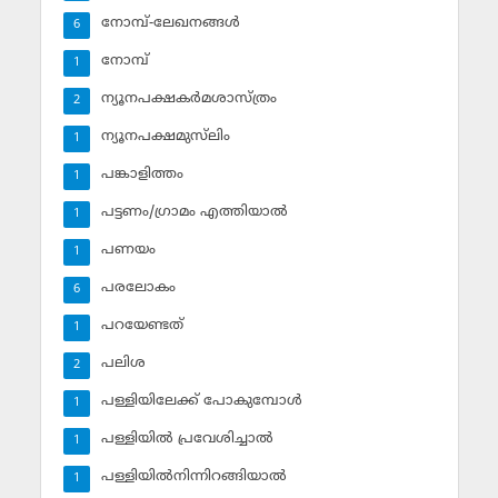
നോമ്പ്-ലേഖനങ്ങള്‍
6
നോമ്പ്‌
1
ന്യൂനപക്ഷകര്‍മശാസ്ത്രം
2
ന്യൂനപക്ഷമുസ്‌ലിം
1
പങ്കാളിത്തം
1
പട്ടണം/ഗ്രാമം എത്തിയാല്‍
1
പണയം
1
പരലോകം
6
പറയേണ്ടത്
1
പലിശ
2
പള്ളിയിലേക്ക് പോകുമ്പോള്‍
1
പള്ളിയില്‍ പ്രവേശിച്ചാല്‍
1
പള്ളിയില്‍നിന്നിറങ്ങിയാല്‍
1