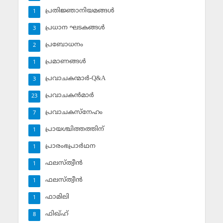
പ്രതിജ്ഞാനിയമങ്ങള്‍
1
പ്രധാന ഘടകങ്ങള്‍
3
പ്രബോധനം
2
പ്രമാണങ്ങള്‍
1
പ്രവാചകന്മാര്‍-Q&A
3
പ്രവാചകന്‍മാര്‍
23
പ്രവാചകസ്‌നേഹം
7
പ്രായശ്ചിത്തത്തിന്
1
പ്രാരംഭപ്രാര്‍ഥന
1
ഫലസ്ത്വീൻ
1
ഫലസ്ത്വീൻ
1
ഫാമിലി
1
ഫിഖ്ഹ്
8