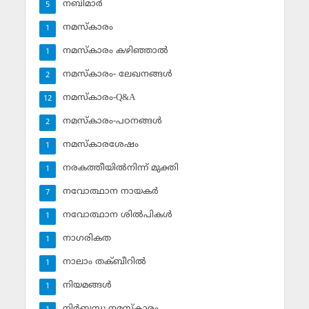
നബിമാര്‍
5
നമസ്‌കാരം
1
നമസ്‌കാരം കഴിഞ്ഞാല്‍
1
നമസ്‌കാരം- ലേഖനങ്ങള്‍
2
നമസ്‌കാരം-Q&A
12
നമസ്‌കാരം-പഠനങ്ങള്‍
2
നമസ്‌കാരശേഷം
1
നരകത്തീയില്‍നിന്ന് മുക്തി
1
നവോത്ഥാന നായകര്‍
7
നവോത്ഥാന ശില്‍പികള്‍
1
നാഗരികത
1
നാലാം തക്ബീറില്‍
1
നിയമങ്ങള്‍
1
നിര്‍ബന്ധ നമസ്‌കാരം