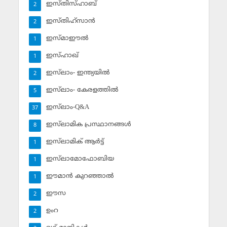
ഇസ്തിസ്ഹാബ്
2
ഇസ്തിഹ്‌സാന്‍
2
ഇസ്മാഈല്‍
1
ഇസ്ഹാഖ്‌
1
ഇസ്‌ലാം- ഇന്ത്യയില്‍
2
ഇസ്‌ലാം- കേരളത്തില്‍
5
ഇസ്‌ലാം-Q&A
37
ഇസ്‌ലാമിക പ്രസ്ഥാനങ്ങള്‍
8
ഇസ്‌ലാമിക് ആര്‍ട്ട്
1
ഇസ്‌ലാമോഫോബിയ
1
ഈമാന്‍ കുറഞ്ഞാല്‍
1
ഈസ
2
ഉംറ
2