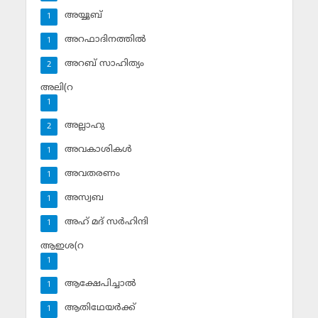
അയ്യൂബ്‌
1
അറഫാദിനത്തില്‍
1
അറബ് സാഹിത്യം
2
അലി(റ
1
അല്ലാഹു
2
അവകാശികള്‍
1
അവതരണം
1
അസ്വബ
1
അഹ് മദ് സര്‍ഹിന്ദി
1
ആഇശ(റ
1
ആക്ഷേപിച്ചാല്‍
1
ആതിഥേയര്‍ക്ക്
1