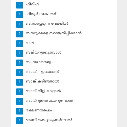
ഫിഖ്ഹ്‌
4
ഫിത്വര്‍ സകാത്ത്‌
1
ബന്ധപ്പെടുന്ന വേളയില്‍
1
ബന്ധുക്കളെ സാന്ത്വനിപ്പിക്കാന്‍
1
ബലി
1
ബലിയറുക്കുമ്പോള്‍
1
ബഹുഭാര്യാത്വം
1
ബാങ്ക് – ഇഖാമത്ത്
1
ബാങ്ക് കഴിഞ്ഞാല്‍
1
ബാങ്ക് വിളി കേട്ടാല്‍
1
ബാത്‌റൂമില്‍ കയറുമ്പോള്‍
1
ഭക്ഷണശേഷം
1
ഭയന്ന് ഞെട്ടിയുണര്‍ന്നാല്‍
1