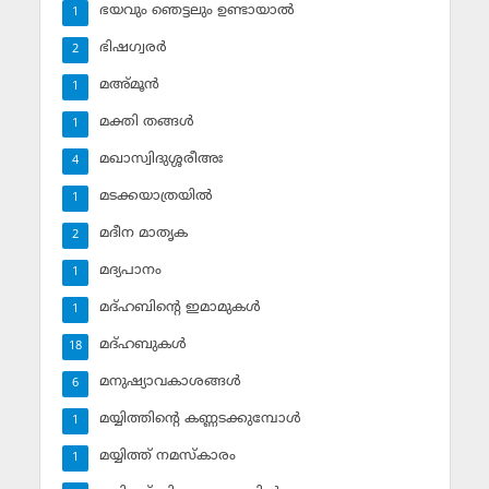
ഭയവും ഞെട്ടലും ഉണ്ടായാല്‍
1
ഭിഷഗ്വരര്‍
2
മഅ്മൂന്‍
1
മക്തി തങ്ങള്‍
1
മഖാസ്വിദുശ്ശരീഅഃ
4
മടക്കയാത്രയില്‍
1
മദീന മാതൃക
2
മദ്യപാനം
1
മദ്ഹബിന്റെ ഇമാമുകള്‍
1
മദ്ഹബുകള്‍
18
മനുഷ്യാവകാശങ്ങള്‍
6
മയ്യിത്തിന്റെ കണ്ണടക്കുമ്പോള്‍
1
മയ്യിത്ത് നമസ്‌കാരം
1