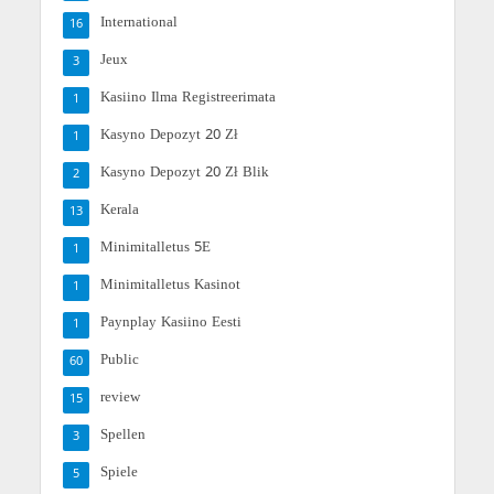
International
16
Jeux
3
Kasiino Ilma Registreerimata
1
Kasyno Depozyt 20 Zł
1
Kasyno Depozyt 20 Zł Blik
2
Kerala
13
Minimitalletus 5E
1
Minimitalletus Kasinot
1
Paynplay Kasiino Eesti
1
Public
60
review
15
Spellen
3
Spiele
5