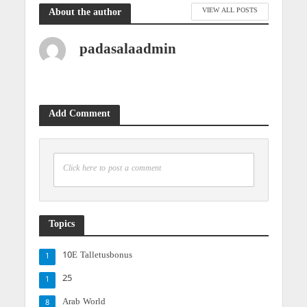
VIEW ALL POSTS
About the author
padasalaadmin
Add Comment
Click here to post a comment
Topics
10E Talletusbonus
1
25
1
Arab World
8