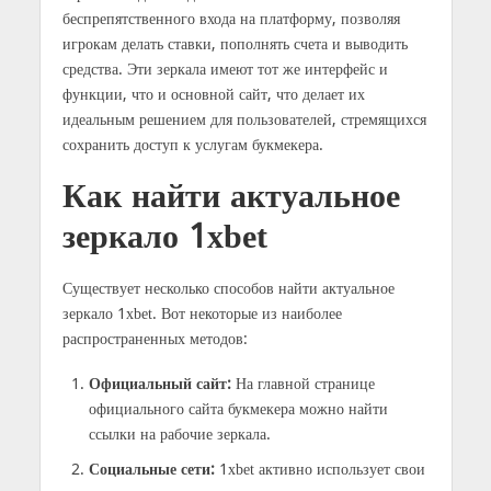
беспрепятственного входа на платформу, позволяя
игрокам делать ставки, пополнять счета и выводить
средства. Эти зеркала имеют тот же интерфейс и
функции, что и основной сайт, что делает их
идеальным решением для пользователей, стремящихся
сохранить доступ к услугам букмекера.
Как найти актуальное
зеркало 1xbet
Существует несколько способов найти актуальное
зеркало 1xbet. Вот некоторые из наиболее
распространенных методов:
Официальный сайт:
На главной странице
официального сайта букмекера можно найти
ссылки на рабочие зеркала.
Социальные сети:
1xbet активно использует свои