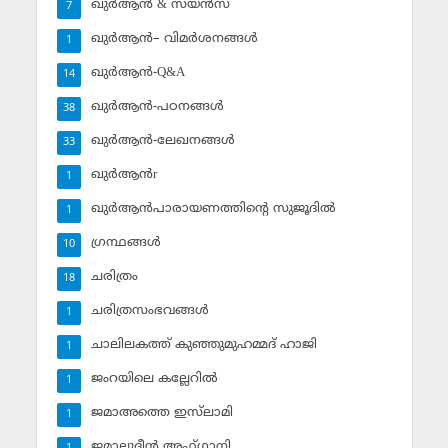
ഖുര്‍ആന്‍ & സയന്‍സ്‌
7
ഖുര്‍ആന്‍– വിമര്‍ശനങ്ങള്‍
1
ഖുര്‍ആന്‍-Q&A
14
ഖുര്‍ആന്‍-പഠനങ്ങള്‍
38
ഖുര്‍ആന്‍-ലേഖനങ്ങള്‍
33
ഖുര്‍ആന്‍r
1
ഖുര്‍ആന്‍പാരായണത്തിന്റെ സുജൂദില്‍
1
ഗ്രന്ഥങ്ങള്‍
10
ചരിത്രം
18
ചരിത്രസംഭവങ്ങള്‍
1
ചാലിലകത്ത് കുഞ്ഞുമുഹമ്മദ് ഹാജി
1
ജംറയിലെ കല്ലേറില്‍
1
ജമാഅത്തെ ഇസ്‌ലാമി
1
ജമാലുദ്ദീന്‍ അഫ്ഗാനി