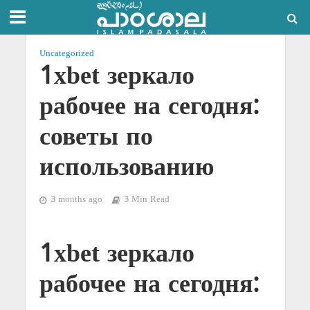
Uncategorized
1xbet зеркало
рабочее на сегодня:
советы по
использованию
3 months ago
3 Min Read
1xbet зеркало
рабочее на сегодня: