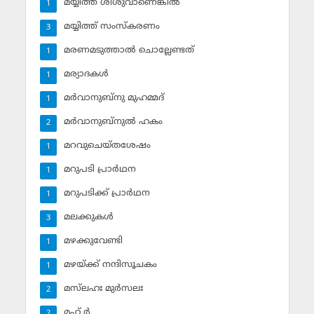
മയ്യിത്ത് ശിശുവാണെങ്കില്‍
1
മയ്യിത്ത് സംസ്‌കരണം
3
മരണമടുത്താല്‍ ചൊല്ലേണ്ടത്
1
മര്യാദകള്‍
1
മര്‍വാനുബ്‌നു മുഹമ്മദ്
1
മര്‍വാനുബ്‌നുല്‍ ഹകം
2
മറവുചെയ്തശേഷം
1
മറുപടി പ്രാര്‍ഥന
1
മറുപടിക്ക് പ്രാര്‍ഥന
1
മലക്കുകള്‍
3
മഴക്കുവേണ്ടി
1
മഴയ്ക്ക് നന്ദിസൂചകം
1
മസ്‌ലഹഃ മുര്‍സലഃ
2
മഹ് ര്‍
2