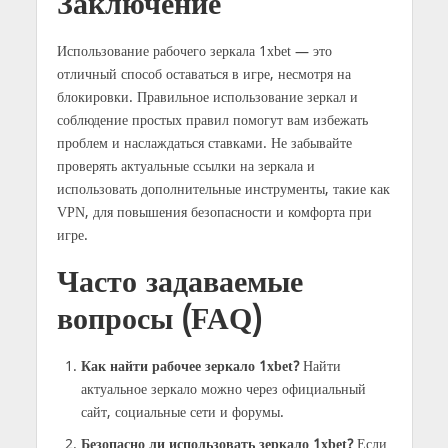
Заключение
Использование рабочего зеркала 1xbet — это
отличный способ оставаться в игре, несмотря на
блокировки. Правильное использование зеркал и
соблюдение простых правил помогут вам избежать
проблем и наслаждаться ставками. Не забывайте
проверять актуальные ссылки на зеркала и
использовать дополнительные инструменты, такие как
VPN, для повышения безопасности и комфорта при
игре.
Часто задаваемые
вопросы (FAQ)
Как найти рабочее зеркало 1xbet?
Найти
актуальное зеркало можно через официальный
сайт, социальные сети и форумы.
Безопасно ли использовать зеркало 1xbet?
Если