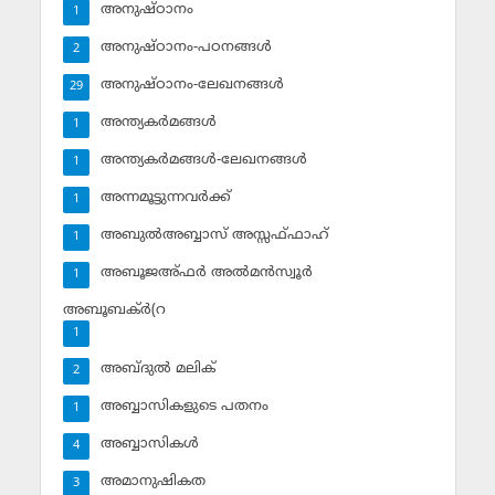
അനുഷ്ഠാനം
1
അനുഷ്ഠാനം-പഠനങ്ങള്‍
2
അനുഷ്ഠാനം-ലേഖനങ്ങള്‍
29
അന്ത്യകര്‍മങ്ങള്‍
1
അന്ത്യകര്‍മങ്ങള്‍-ലേഖനങ്ങള്‍
1
അന്നമൂട്ടുന്നവര്‍ക്ക്
1
അബുല്‍അബ്ബാസ് അസ്സഫ്ഫാഹ്‌
1
അബൂജഅ്ഫര്‍ അല്‍മന്‍സ്വൂര്‍
1
അബൂബക്ര്‍(റ
1
അബ്ദുല്‍ മലിക്‌
2
അബ്ബാസികളുടെ പതനം
1
അബ്ബാസികള്‍
4
അമാനുഷികത
3