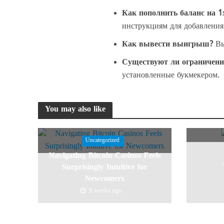
Как пополнить баланс на 1
инструкциям для добавления 
Как вывести выигрыш?
Вы
Существуют ли ограничени
установленные букмекером.
You may also like
Uncategorized
Navigating Bitcoin Casinos Feels
Surprisingly Intuitive for
Newcomers
3 weeks ago