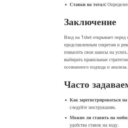
Ставки на тотал:
Определени
Заключение
Вход на 1xbet открывает перед
представленным секретам и ре
повысить свои шансы на успех.
выбирать правильные стратегии.
осознанного подхода и анализа.
Часто задава
Как зарегистрироваться на
следуйте инструкциям.
Можно ли ставить на моби
удобства ставок на ходу.