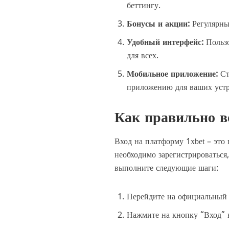
беттингу.
Бонусы и акции:
Регулярны
Удобный интерфейс:
Пользо
для всех.
Мобильное приложение:
Ст
приложению для ваших устр
Как правильно в
Вход на платформу 1xbet – это
необходимо зарегистрироваться,
выполните следующие шаги:
Перейдите на официальный с
Нажмите на кнопку “Вход” в