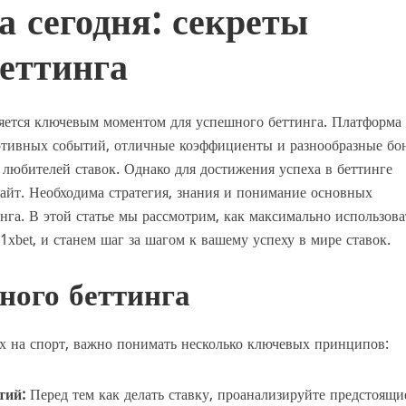
на сегодня: секреты
еттинга
ляется ключевым моментом для успешного беттинга. Платформа
ртивных событий, отличные коэффициенты и разнообразные бо
и любителей ставок. Однако для достижения успеха в беттинге
сайт. Необходима стратегия, знания и понимание основных
га. В этой статье мы рассмотрим, как максимально использова
xbet, и станем шаг за шагом к вашему успеху в мире ставок.
ного беттинга
ах на спорт, важно понимать несколько ключевых принципов:
тий:
Перед тем как делать ставку, проанализируйте предстоящи