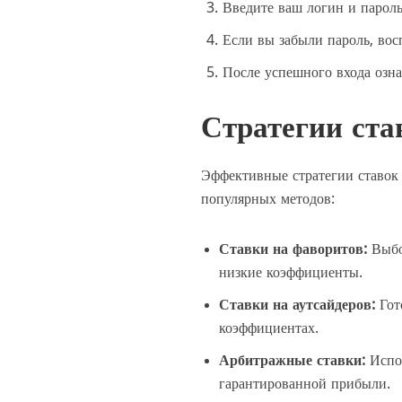
Введите ваш логин и пароль
Если вы забыли пароль, вос
После успешного входа озн
Стратегии ста
Эффективные стратегии ставок 
популярных методов:
Ставки на фаворитов:
Выбо
низкие коэффициенты.
Ставки на аутсайдеров:
Гот
коэффициентах.
Арбитражные ставки:
Испол
гарантированной прибыли.