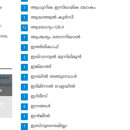
е
ആധുനിക ഇസ്‌ലാമിക ലോകം
7
ആയത്തുല്‍ കുര്‍സി
1
.
ആരോഗ്യം-Q&A
12
ния,
ആശ്ചര്യം തോന്നിയാല്‍
1
ഇഅ്തികാഫ്‌
1
ഇഖ്‌വാനുല്‍ മുസ്‌ലിമൂന്‍
2
ഇജ്മാഅ്
1
ഇടയില്‍ തങ്ങുമ്പോള്‍
1
ഇടിമിന്നല്‍ വേളയില്‍
1
s
ഇദ്‌രീസ്‌
1
le
ഇനങ്ങള്‍
6
ഇന്‍ജീല്‍
1
ഇബ്‌നുതൈമിയ്യഃ
1