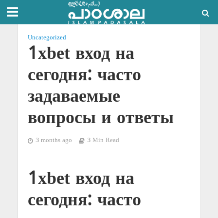
Uncategorized
1xbet вход на
сегодня: часто
задаваемые
вопросы и ответы
3 months ago
3 Min Read
1xbet вход на
сегодня: часто