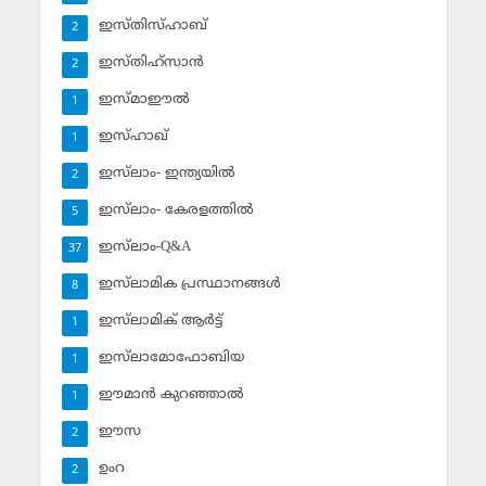
ഇസ്തിസ്ഹാബ്
2
ഇസ്തിഹ്‌സാന്‍
2
ഇസ്മാഈല്‍
1
ഇസ്ഹാഖ്‌
1
ഇസ്‌ലാം- ഇന്ത്യയില്‍
2
ഇസ്‌ലാം- കേരളത്തില്‍
5
ഇസ്‌ലാം-Q&A
37
ഇസ്‌ലാമിക പ്രസ്ഥാനങ്ങള്‍
8
ഇസ്‌ലാമിക് ആര്‍ട്ട്
1
ഇസ്‌ലാമോഫോബിയ
1
ഈമാന്‍ കുറഞ്ഞാല്‍
1
ഈസ
2
ഉംറ
2