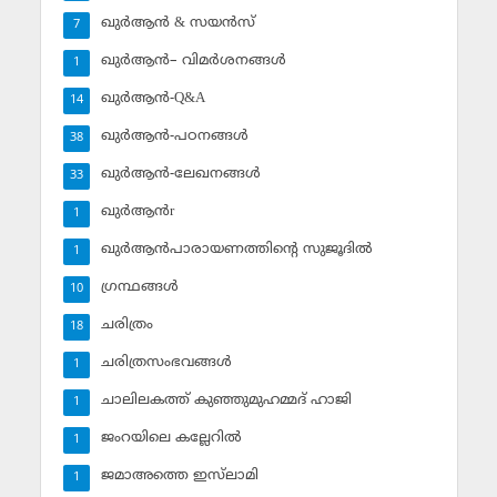
ഖുര്‍ആന്‍ & സയന്‍സ്‌
7
ഖുര്‍ആന്‍– വിമര്‍ശനങ്ങള്‍
1
ഖുര്‍ആന്‍-Q&A
14
ഖുര്‍ആന്‍-പഠനങ്ങള്‍
38
ഖുര്‍ആന്‍-ലേഖനങ്ങള്‍
33
ഖുര്‍ആന്‍r
1
ഖുര്‍ആന്‍പാരായണത്തിന്റെ സുജൂദില്‍
1
ഗ്രന്ഥങ്ങള്‍
10
ചരിത്രം
18
ചരിത്രസംഭവങ്ങള്‍
1
ചാലിലകത്ത് കുഞ്ഞുമുഹമ്മദ് ഹാജി
1
ജംറയിലെ കല്ലേറില്‍
1
ജമാഅത്തെ ഇസ്‌ലാമി
1