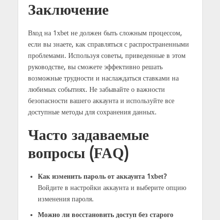
Заключение
Вход на 1xbet не должен быть сложным процессом,
если вы знаете, как справляться с распространенными
проблемами. Используя советы, приведенные в этом
руководстве, вы сможете эффективно решать
возможные трудности и наслаждаться ставками на
любимых событиях. Не забывайте о важности
безопасности вашего аккаунта и используйте все
доступные методы для сохранения данных.
Часто задаваемые
вопросы (FAQ)
Как изменить пароль от аккаунта 1xbet?
Войдите в настройки аккаунта и выберите опцию
изменения пароля.
Можно ли восстановить доступ без старого