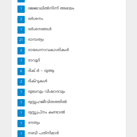
ദജ്ജാലില്‍നിന്ന് അഭയം
1
ദര്‍ശനം
2
ദര്‍ശനങ്ങള്‍
1
ദാമ്പത്യം
21
ദായധനാവകാശികള്‍
2
ദാവൂദ്‌
1
ദിക് ര്‍ – ദുആ
6
ദിക്‌റുകള്‍
2
ദുഃഖവും വിഷാദവും
1
ദുസ്സഹജീവിതത്തില്‍
1
ദുസ്സ്വപ്‌നം കണ്ടാല്‍
1
ദൗത്യം
1
നബി പത്‌നിമാര്‍
1