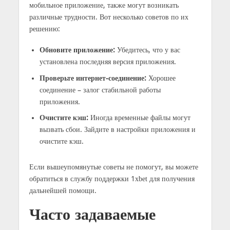
мобильное приложение, также могут возникать
различные трудности. Вот несколько советов по их
решению:
Обновите приложение:
Убедитесь, что у вас
установлена последняя версия приложения.
Проверьте интернет-соединение:
Хорошее
соединение – залог стабильной работы
приложения.
Очистите кэш:
Иногда временные файлы могут
вызвать сбои. Зайдите в настройки приложения и
очистите кэш.
Если вышеупомянутые советы не помогут, вы можете
обратиться в службу поддержки 1xbet для получения
дальнейшей помощи.
Часто задаваемые