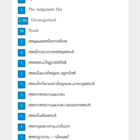
The Judgement Day
1
Uncategorized
2,785
Youth
50
അക്രമത്തിനെതിരെ
1
അടിസ്ഥാനതത്ത്വങ്ങള്‍
2
അത്തഹിയ്യാത്തില്‍
1
അധികാരിയുടെ മുമ്പില്‍
1
അധിനിവേശവിരുദ്ധപോരാട്ടങ്ങള്‍
1
അനന്തരാവകാശം
5
അനന്തരാവകാശം-ലേഖനങ്ങള്‍
2
അനിഷ്ടങ്ങള്‍
1
അനുമോദനപ്രാര്‍ഥന
1
അനുവാദം – വിലക്ക്‌
1