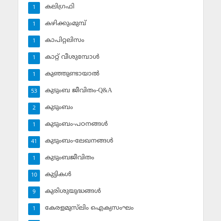
കലിഗ്രഫി
1
കഴിക്കുംമുമ്പ്
1
കാപിറ്റലിസം
1
കാറ്റ് വീശുമ്പോള്‍
1
കുഞ്ഞുണ്ടായാല്‍
1
കുടുംബ ജീവിതം-Q&A
53
കുടുംബം
2
കുടുംബം-പഠനങ്ങള്‍
1
കുടുംബം-ലേഖനങ്ങള്‍
41
കുടുംബജീവിതം
1
കുട്ടികള്‍
10
കുരിശുയുദ്ധങ്ങള്‍
9
കേരളമുസ്‌ലിം ഐക്യസംഘം
1