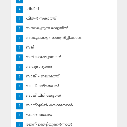
ഫിഖ്ഹ്‌
4
ഫിത്വര്‍ സകാത്ത്‌
1
ബന്ധപ്പെടുന്ന വേളയില്‍
1
ബന്ധുക്കളെ സാന്ത്വനിപ്പിക്കാന്‍
1
ബലി
1
ബലിയറുക്കുമ്പോള്‍
1
ബഹുഭാര്യാത്വം
1
ബാങ്ക് – ഇഖാമത്ത്
1
ബാങ്ക് കഴിഞ്ഞാല്‍
1
ബാങ്ക് വിളി കേട്ടാല്‍
1
ബാത്‌റൂമില്‍ കയറുമ്പോള്‍
1
ഭക്ഷണശേഷം
1
ഭയന്ന് ഞെട്ടിയുണര്‍ന്നാല്‍
1