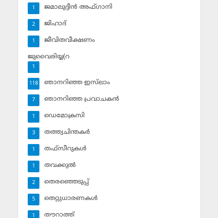
ജമാലുദ്ദീന്‍ അഫ്ഗാനി
1
ജിഹാദ്‌
2
ജീവിതവീക്ഷണം
1
ജുവൈരിയ്യ(റ
1
ഞാനറിഞ്ഞ ഇസ്‌ലാം
118
ഞാനറിഞ്ഞ പ്രവാചകന്‍
7
ഡെമോക്രസി
1
തത്ത്വചിന്തകര്‍
3
തഫ്‌സീറുകള്‍
1
തവക്കുല്‍
1
തെരഞ്ഞെടുപ്പ്
2
തെറ്റുധാരണകള്‍
5
തൗറാത്ത്
1