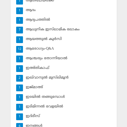
ആതിഥേയര്‍ക്ക്
1
ആദം
1
ആദ്യപത്തില്‍
1
ആധുനിക ഇസ്‌ലാമിക ലോകം
7
ആയത്തുല്‍ കുര്‍സി
1
ആരോഗ്യം-Q&A
12
ആശ്ചര്യം തോന്നിയാല്‍
1
ഇഅ്തികാഫ്‌
1
ഇഖ്‌വാനുല്‍ മുസ്‌ലിമൂന്‍
2
ഇജ്മാഅ്
1
ഇടയില്‍ തങ്ങുമ്പോള്‍
1
ഇടിമിന്നല്‍ വേളയില്‍
1
ഇദ്‌രീസ്‌
1
ഇനങ്ങള്‍
6