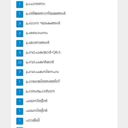
പ്രചാരണം
1
പ്രതിജ്ഞാനിയമങ്ങള്‍
1
പ്രധാന ഘടകങ്ങള്‍
3
പ്രബോധനം
2
പ്രമാണങ്ങള്‍
1
പ്രവാചകന്മാര്‍-Q&A
3
പ്രവാചകന്‍മാര്‍
23
പ്രവാചകസ്‌നേഹം
7
പ്രായശ്ചിത്തത്തിന്
1
പ്രാരംഭപ്രാര്‍ഥന
1
ഫലസ്ത്വീൻ
1
ഫലസ്ത്വീൻ
1
ഫാമിലി
1