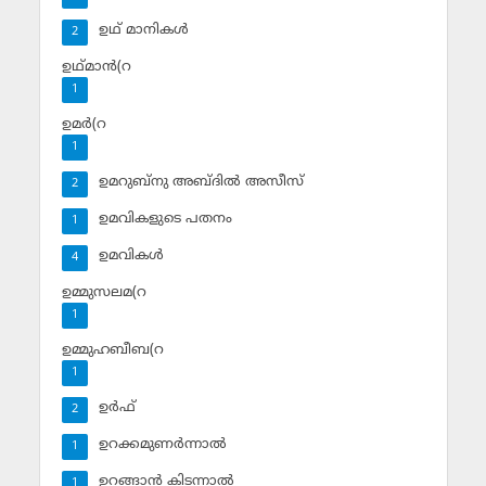
ഉഥ് മാനികള്‍
2
ഉഥ്മാന്‍(റ
1
ഉമര്‍(റ
1
ഉമറുബ്‌നു അബ്ദില്‍ അസീസ്‌
2
ഉമവികളുടെ പതനം
1
ഉമവികള്‍
4
ഉമ്മുസലമ(റ
1
ഉമ്മുഹബീബ(റ
1
ഉര്‍ഫ്
2
ഉറക്കമുണര്‍ന്നാല്‍
1
ഉറങ്ങാന്‍ കിടന്നാല്‍
1