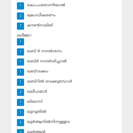
കോപംതോന്നിയാല്‍
1
ക്രോഡീകരണം
2
കൗണ്‍സലിങ്‌
7
ഖദീജ(റ
1
ഖബ് ര്‍ സന്ദര്‍ശനം
1
ഖബ്ര്‍ സന്ദര്‍ശിച്ചാല്‍
1
ഖബ്‌റടക്കം
1
ഖബ്‌റില്‍ വെക്കുമ്പോള്‍
1
ഖലീഫമാര്‍
2
ഖിയാസ്
1
ഖുനൂതില്‍
1
ഖുര്‍ആനില്‍നിന്നുള്ളവ
2
ഖുര്‍ആന്‍
2