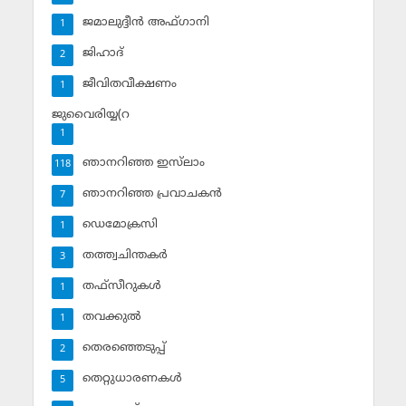
ജമാലുദ്ദീന്‍ അഫ്ഗാനി
1
ജിഹാദ്‌
2
ജീവിതവീക്ഷണം
1
ജുവൈരിയ്യ(റ
1
ഞാനറിഞ്ഞ ഇസ്‌ലാം
118
ഞാനറിഞ്ഞ പ്രവാചകന്‍
7
ഡെമോക്രസി
1
തത്ത്വചിന്തകര്‍
3
തഫ്‌സീറുകള്‍
1
തവക്കുല്‍
1
തെരഞ്ഞെടുപ്പ്
2
തെറ്റുധാരണകള്‍
5