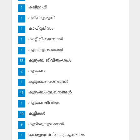
കലിഗ്രഫി
1
കഴിക്കുംമുമ്പ്
1
കാപിറ്റലിസം
1
കാറ്റ് വീശുമ്പോള്‍
1
കുഞ്ഞുണ്ടായാല്‍
1
കുടുംബ ജീവിതം-Q&A
53
കുടുംബം
2
കുടുംബം-പഠനങ്ങള്‍
1
കുടുംബം-ലേഖനങ്ങള്‍
41
കുടുംബജീവിതം
1
കുട്ടികള്‍
10
കുരിശുയുദ്ധങ്ങള്‍
9
കേരളമുസ്‌ലിം ഐക്യസംഘം
1