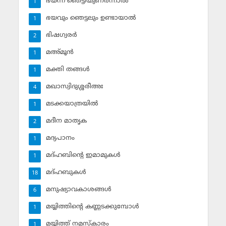
ഭയന്ന് ഞെട്ടിയുണര്‍ന്നാല്‍
1
ഭയവും ഞെട്ടലും ഉണ്ടായാല്‍
1
ഭിഷഗ്വരര്‍
2
മഅ്മൂന്‍
1
മക്തി തങ്ങള്‍
1
മഖാസ്വിദുശ്ശരീഅഃ
4
മടക്കയാത്രയില്‍
1
മദീന മാതൃക
2
മദ്യപാനം
1
മദ്ഹബിന്റെ ഇമാമുകള്‍
1
മദ്ഹബുകള്‍
18
മനുഷ്യാവകാശങ്ങള്‍
6
മയ്യിത്തിന്റെ കണ്ണടക്കുമ്പോള്‍
1
മയ്യിത്ത് നമസ്‌കാരം
1