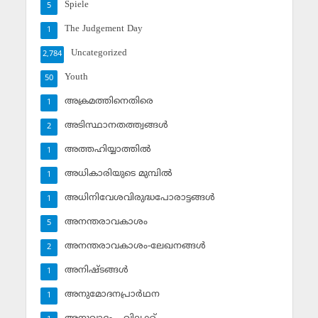
Spiele
5
The Judgement Day
1
Uncategorized
2,784
Youth
50
അക്രമത്തിനെതിരെ
1
അടിസ്ഥാനതത്ത്വങ്ങള്‍
2
അത്തഹിയ്യാത്തില്‍
1
അധികാരിയുടെ മുമ്പില്‍
1
അധിനിവേശവിരുദ്ധപോരാട്ടങ്ങള്‍
1
അനന്തരാവകാശം
5
അനന്തരാവകാശം-ലേഖനങ്ങള്‍
2
അനിഷ്ടങ്ങള്‍
1
അനുമോദനപ്രാര്‍ഥന
1