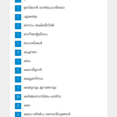
ഉസ്മാന്‍ ദാന്‍ഫോദിയോ
1
ഏകത്വം
1
ഒന്നാം തക്ബീറില്‍
1
ഓറിയന്റലിസം
1
ഓഹരികള്‍
1
കച്ചവടം
3
കടം
1
കടംവീട്ടാന്‍
1
കമ്യൂണിസം
1
കയറ്റവും ഇറക്കവും
1
കര്‍മ്മശാസ്ത്രം-ഫത്‌വ
29
കല
2
കലാ-ശില്‍പ വൈവിധ്യങ്ങള്‍
2