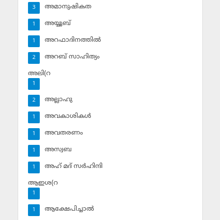
അമാനുഷികത
3
അയ്യൂബ്‌
1
അറഫാദിനത്തില്‍
1
അറബ് സാഹിത്യം
2
അലി(റ
1
അല്ലാഹു
2
അവകാശികള്‍
1
അവതരണം
1
അസ്വബ
1
അഹ് മദ് സര്‍ഹിന്ദി
1
ആഇശ(റ
1
ആക്ഷേപിച്ചാല്‍
1