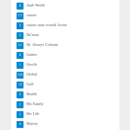
Arab World
8
casino
171
casino utan svensk licens
3
Da'awat
5
Dr. Alwaye Column
51
Games
8
Giochi
1
Global
105
Gulf
10
Health
5
His Family
2
His Life
2
History
4