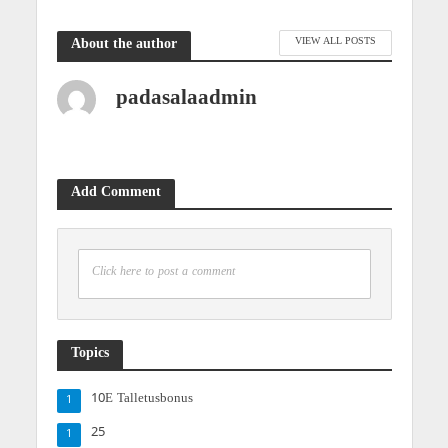
VIEW ALL POSTS
About the author
padasalaadmin
Add Comment
Click here to post a comment
Topics
10E Talletusbonus
1
25
1