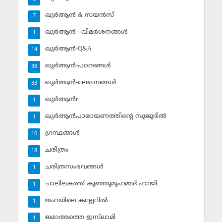
ഖുര്‍ആന്‍ & സയന്‍സ്‌
7
ഖുര്‍ആന്‍– വിമര്‍ശനങ്ങള്‍
1
ഖുര്‍ആന്‍-Q&A
14
ഖുര്‍ആന്‍-പഠനങ്ങള്‍
38
ഖുര്‍ആന്‍-ലേഖനങ്ങള്‍
33
ഖുര്‍ആന്‍r
1
ഖുര്‍ആന്‍പാരായണത്തിന്റെ സുജൂദില്‍
1
ഗ്രന്ഥങ്ങള്‍
10
ചരിത്രം
18
ചരിത്രസംഭവങ്ങള്‍
1
ചാലിലകത്ത് കുഞ്ഞുമുഹമ്മദ് ഹാജി
1
ജംറയിലെ കല്ലേറില്‍
1
ജമാഅത്തെ ഇസ്‌ലാമി
1