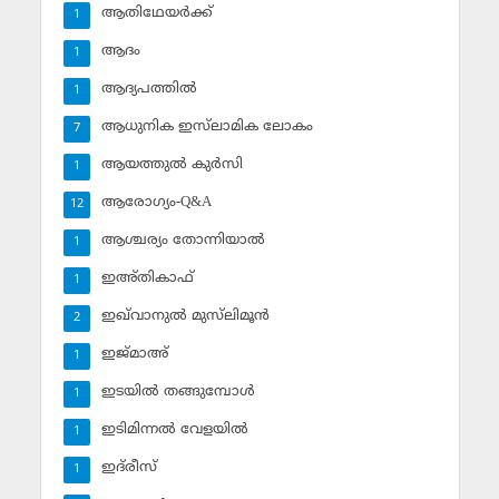
ആതിഥേയര്‍ക്ക്
1
ആദം
1
ആദ്യപത്തില്‍
1
ആധുനിക ഇസ്‌ലാമിക ലോകം
7
ആയത്തുല്‍ കുര്‍സി
1
ആരോഗ്യം-Q&A
12
ആശ്ചര്യം തോന്നിയാല്‍
1
ഇഅ്തികാഫ്‌
1
ഇഖ്‌വാനുല്‍ മുസ്‌ലിമൂന്‍
2
ഇജ്മാഅ്
1
ഇടയില്‍ തങ്ങുമ്പോള്‍
1
ഇടിമിന്നല്‍ വേളയില്‍
1
ഇദ്‌രീസ്‌
1