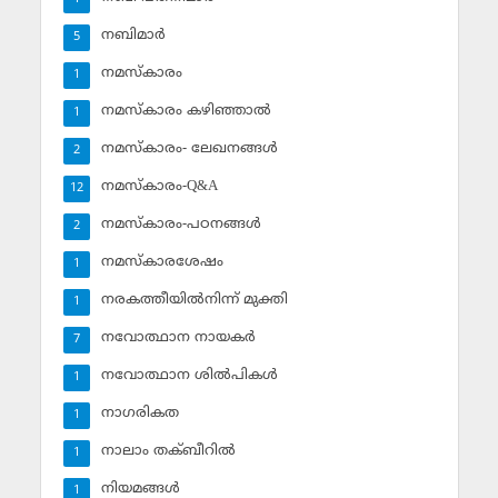
നബിമാര്‍
5
നമസ്‌കാരം
1
നമസ്‌കാരം കഴിഞ്ഞാല്‍
1
നമസ്‌കാരം- ലേഖനങ്ങള്‍
2
നമസ്‌കാരം-Q&A
12
നമസ്‌കാരം-പഠനങ്ങള്‍
2
നമസ്‌കാരശേഷം
1
നരകത്തീയില്‍നിന്ന് മുക്തി
1
നവോത്ഥാന നായകര്‍
7
നവോത്ഥാന ശില്‍പികള്‍
1
നാഗരികത
1
നാലാം തക്ബീറില്‍
1
നിയമങ്ങള്‍
1