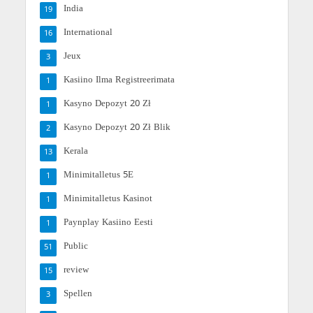
India
19
International
16
Jeux
3
Kasiino Ilma Registreerimata
1
Kasyno Depozyt 20 Zł
1
Kasyno Depozyt 20 Zł Blik
2
Kerala
13
Minimitalletus 5E
1
Minimitalletus Kasinot
1
Paynplay Kasiino Eesti
1
Public
51
review
15
Spellen
3