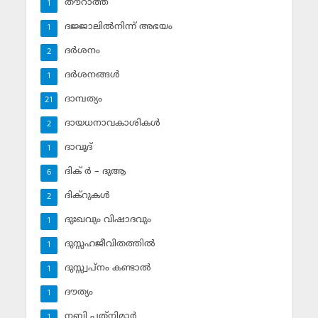
തൗറാത്ത്
1
ദജ്ജാലില്‍നിന്ന് അഭയം
1
ദര്‍ശനം
2
ദര്‍ശനങ്ങള്‍
1
ദാമ്പത്യം
21
ദായധനാവകാശികള്‍
2
ദാവൂദ്‌
1
ദിക് ര്‍ – ദുആ
6
ദിക്‌റുകള്‍
2
ദുഃഖവും വിഷാദവും
1
ദുസ്സഹജീവിതത്തില്‍
1
ദുസ്സ്വപ്‌നം കണ്ടാല്‍
1
ദൗത്യം
1
നബി പത്‌നിമാര്‍
1