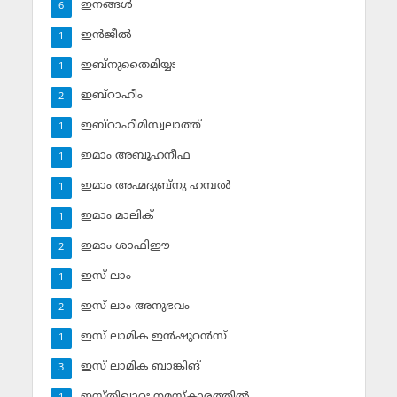
ഇനങ്ങള്‍
6
ഇന്‍ജീല്‍
1
ഇബ്‌നുതൈമിയ്യഃ
1
ഇബ്‌റാഹീം
2
ഇബ്‌റാഹീമിസ്വലാത്ത്
1
ഇമാം അബൂഹനീഫ
1
ഇമാം അഹ്മദുബ്‌നു ഹമ്പല്‍
1
ഇമാം മാലിക്
1
ഇമാം ശാഫിഈ
2
ഇസ് ലാം
1
ഇസ് ലാം അനുഭവം
2
ഇസ് ലാമിക ഇന്‍ഷുറന്‍സ്‌
1
ഇസ് ലാമിക ബാങ്കിങ്‌
3
ഇസ്തിഖാറഃ നമസ്‌കാരത്തില്‍