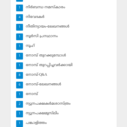
നിര്‍ബന്ധ നമസ്‌കാരം
1
നിവേദകര്‍
4
നീതിന്യായം-ലേഖനങ്ങള്‍
1
നൂര്‍സി പ്രസ്ഥാനം
1
നൂഹ്‌
1
നോമ്പ് തുറക്കുമ്പോള്‍
1
നോമ്പ് തുറപ്പിച്ചവര്‍ക്കായി
1
നോമ്പ്-Q&A
8
നോമ്പ്-ലേഖനങ്ങള്‍
6
നോമ്പ്‌
1
ന്യൂനപക്ഷകര്‍മശാസ്ത്രം
2
ന്യൂനപക്ഷമുസ്‌ലിം
1
പങ്കാളിത്തം
1