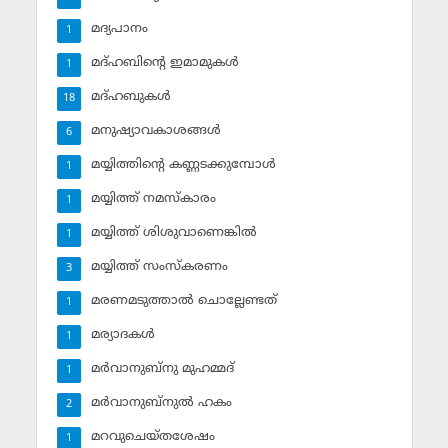
മദ്യപാനം
1
മദ്ഹബിന്റെ ഇമാമുകള്‍
1
മദ്ഹബുകള്‍
18
മനുഷ്യാവകാശങ്ങള്‍
6
മയ്യിത്തിന്റെ കണ്ണടക്കുമ്പോള്‍
1
മയ്യിത്ത് നമസ്‌കാരം
1
മയ്യിത്ത് ശിശുവാണെങ്കില്‍
1
മയ്യിത്ത് സംസ്‌കരണം
3
മരണമടുത്താല്‍ ചൊല്ലേണ്ടത്
1
മര്യാദകള്‍
1
മര്‍വാനുബ്‌നു മുഹമ്മദ്
1
മര്‍വാനുബ്‌നുല്‍ ഹകം
2
മറവുചെയ്തശേഷം
1