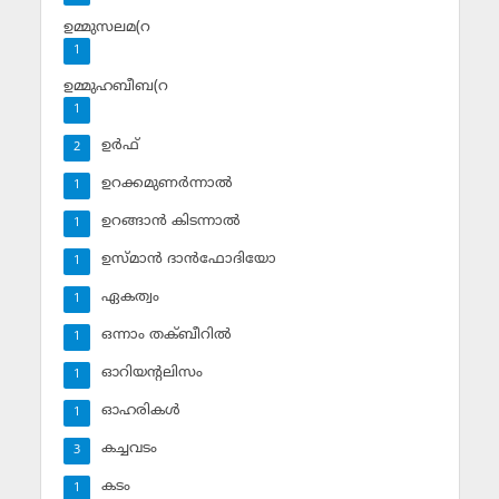
ഉമ്മുസലമ(റ
1
ഉമ്മുഹബീബ(റ
1
ഉര്‍ഫ്
2
ഉറക്കമുണര്‍ന്നാല്‍
1
ഉറങ്ങാന്‍ കിടന്നാല്‍
1
ഉസ്മാന്‍ ദാന്‍ഫോദിയോ
1
ഏകത്വം
1
ഒന്നാം തക്ബീറില്‍
1
ഓറിയന്റലിസം
1
ഓഹരികള്‍
1
കച്ചവടം
3
കടം
1