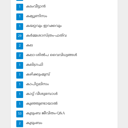
കടംവീട്ടാന്‍
1
കമ്യൂണിസം
1
കയറ്റവും ഇറക്കവും
1
കര്‍മ്മശാസ്ത്രം-ഫത്‌വ
29
കല
2
കലാ-ശില്‍പ വൈവിധ്യങ്ങള്‍
2
കലിഗ്രഫി
1
കഴിക്കുംമുമ്പ്
1
കാപിറ്റലിസം
1
കാറ്റ് വീശുമ്പോള്‍
1
കുഞ്ഞുണ്ടായാല്‍
1
കുടുംബ ജീവിതം-Q&A
53
കുടുംബം
2