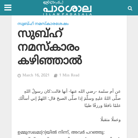
സുബ്ഹ് നമസ്‌കാരശേഷം
സുബ്ഹ്
നമസ്‌കാരം
കഴിഞ്ഞാല്‍
March 16, 2021
1 Min Read
عن أم سلمة -رضي الله عنها- أنها قالت:كان رسولُ اللهِ
صلَّى اللهُ عليهِ وسلَّمَ إذا صلَّى الصبحَ قال: اللهمَّ إني أسألُك
علمًا نافعًا ورزقًا طيبًا
وعملًا متقبلًا
ഉമ്മുസലമഃ(റ)യില്‍ നിന്ന്, അവര്‍ പറഞ്ഞു: