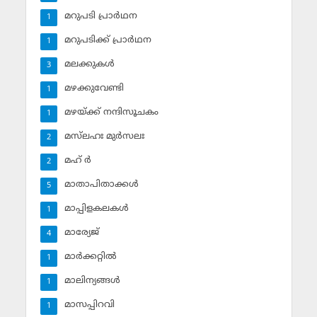
മറുപടി പ്രാര്‍ഥന
1
മറുപടിക്ക് പ്രാര്‍ഥന
1
മലക്കുകള്‍
3
മഴക്കുവേണ്ടി
1
മഴയ്ക്ക് നന്ദിസൂചകം
1
മസ്‌ലഹഃ മുര്‍സലഃ
2
മഹ് ര്‍
2
മാതാപിതാക്കള്‍
5
മാപ്പിളകലകള്‍
1
മാര്യേജ്
4
മാര്‍ക്കറ്റില്‍
1
മാലിന്യങ്ങള്‍
1
മാസപ്പിറവി
1