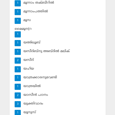
മൂന്നാം തക്ബീറില്‍
1
മൂന്നാംപത്തില്‍
1
മൂസ
1
മൈമൂന(റ
1
യഅ്ഖൂബ്‌
1
യസീദ്ബ്‌നു അബ്ദില്‍ മലിക്‌
1
യസീദ്‌
2
യഹ്‌യ
1
യാത്രക്കാരനുവേണ്ടി
1
യാത്രയില്‍
1
യാസീന്‍ പഠനം
2
യുക്തിവാദം
3
യൂനുസ്‌
1