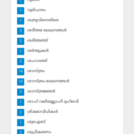
7
വ്യഭിചാരം
1
ശത്രുവിനെതിരെ
1
ശരീഅഃ ലേഖനങ്ങള്‍
3
ശരീഅത്ത്
2
ശര്‍ത്വുകള്‍
1
ശഹാദത്ത്
2
ശാസ്ത്രം
14
ശാസ്ത്രം-ലേഖനങ്ങള്‍
13
ശാസ്ത്രജ്ഞര്‍
3
ശാഹ് വലിയുല്ലാഹി ദ്ദഹ്‌ലവി
1
ശിക്ഷാവിധികള്‍
2
ശുഐബ്‌
1
ശുചീകരണം
2