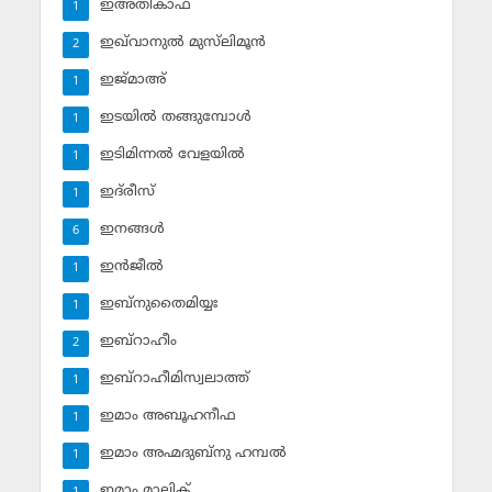
ഇഅ്തികാഫ്‌
1
ഇഖ്‌വാനുല്‍ മുസ്‌ലിമൂന്‍
2
ഇജ്മാഅ്
1
ഇടയില്‍ തങ്ങുമ്പോള്‍
1
ഇടിമിന്നല്‍ വേളയില്‍
1
ഇദ്‌രീസ്‌
1
ഇനങ്ങള്‍
6
ഇന്‍ജീല്‍
1
ഇബ്‌നുതൈമിയ്യഃ
1
ഇബ്‌റാഹീം
2
ഇബ്‌റാഹീമിസ്വലാത്ത്
1
ഇമാം അബൂഹനീഫ
1
ഇമാം അഹ്മദുബ്‌നു ഹമ്പല്‍
1
ഇമാം മാലിക്