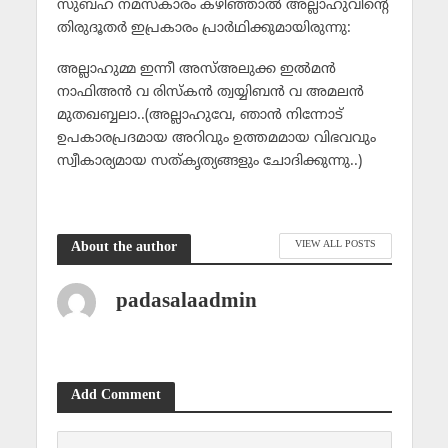
സുബ്ഹ് നമസ്‌കാരം കഴിഞ്ഞാല്‍ അല്ലാഹുവിന്റെ
തിരുദൂതര്‍ ഇപ്രകാരം പ്രാര്‍ഥിക്കുമായിരുന്നു:
അല്ലാഹുമ്മ ഇന്നീ അസ്അലുക്ക ഇല്‍മന്‍
നാഫിഅന്‍ വ രിസ്‌കന്‍ ത്വയ്യിബന്‍ വ അമലന്‍
മുതഖബ്ബലാ..(അല്ലാഹുവേ, ഞാന്‍ നിന്നോട്
ഉപകാരപ്രദമായ അറിവും ഉത്തമമായ വിഭവവും
സ്വീകാര്യമായ സത്കൃത്യങ്ങളും ചോദിക്കുന്നു..)
VIEW ALL POSTS
About the author
padasalaadmin
Add Comment