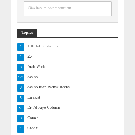
Click here to post a comment
Topics
10E Talletusbonus
1
25
1
Arab World
8
casino
171
casino utan svensk licens
3
Da'awat
5
Dr. Alwaye Column
51
Games
8
Giochi
1