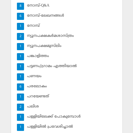
നോമ്പ്-Q&A
8
നോമ്പ്-ലേഖനങ്ങള്‍
6
നോമ്പ്‌
1
ന്യൂനപക്ഷകര്‍മശാസ്ത്രം
2
ന്യൂനപക്ഷമുസ്‌ലിം
1
പങ്കാളിത്തം
1
പട്ടണം/ഗ്രാമം എത്തിയാല്‍
1
പണയം
1
പരലോകം
6
പറയേണ്ടത്
1
പലിശ
2
പള്ളിയിലേക്ക് പോകുമ്പോള്‍
1
പള്ളിയില്‍ പ്രവേശിച്ചാല്‍
1