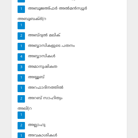
അബൂജഅ്ഫര്‍ അല്‍മന്‍സ്വൂര്‍
1
അബൂബക്ര്‍(റ
1
അബ്ദുല്‍ മലിക്‌
2
അബ്ബാസികളുടെ പതനം
1
അബ്ബാസികള്‍
4
അമാനുഷികത
3
അയ്യൂബ്‌
1
അറഫാദിനത്തില്‍
1
അറബ് സാഹിത്യം
2
അലി(റ
1
അല്ലാഹു
2
അവകാശികള്‍
1