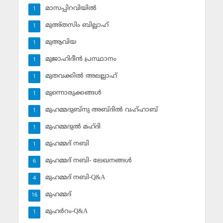
മാസപ്പിറവിയില്‍
1
മുഅ്തസിം ബില്ലാഹ്
1
മുആവിയ
1
മുജാഹിദീന്‍ പ്രസ്ഥാനം
1
മുതവക്കില്‍ അലല്ലാഹ്
1
മുന്നൊരുക്കങ്ങള്‍
1
മുഹമ്മദുബ്‌നു അബ്ദില്‍ വഹ്ഹാബ്
1
മുഹമ്മദുല്‍ മഹ്ദി
1
മുഹമ്മദ് നബി
1
മുഹമ്മദ് നബി- ലേഖനങ്ങള്‍
6
മുഹമ്മദ് നബി-Q&A
4
മുഹമ്മദ്‌
16
മുഹര്‍റം-Q&A
1