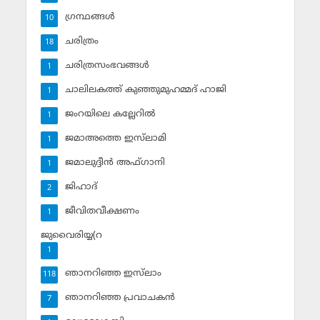
ഗ്രന്ഥങ്ങള്‍
10
ചരിത്രം
18
ചരിത്രസംഭവങ്ങള്‍
1
ചാലിലകത്ത് കുഞ്ഞുമുഹമ്മദ് ഹാജി
1
ജംറയിലെ കല്ലേറില്‍
1
ജമാഅത്തെ ഇസ്‌ലാമി
1
ജമാലുദ്ദീന്‍ അഫ്ഗാനി
1
ജിഹാദ്‌
2
ജീവിതവീക്ഷണം
1
ജുവൈരിയ്യ(റ
1
ഞാനറിഞ്ഞ ഇസ്‌ലാം
118
ഞാനറിഞ്ഞ പ്രവാചകന്‍
7