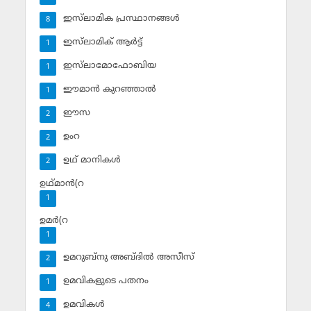
ഇസ്‌ലാമിക പ്രസ്ഥാനങ്ങള്‍
8
ഇസ്‌ലാമിക് ആര്‍ട്ട്
1
ഇസ്‌ലാമോഫോബിയ
1
ഈമാന്‍ കുറഞ്ഞാല്‍
1
ഈസ
2
ഉംറ
2
ഉഥ് മാനികള്‍
2
ഉഥ്മാന്‍(റ
1
ഉമര്‍(റ
1
ഉമറുബ്‌നു അബ്ദില്‍ അസീസ്‌
2
ഉമവികളുടെ പതനം
1
ഉമവികള്‍
4