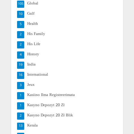
Global
105
Gulf
10
Health
5
His Family
2
His Life
2
History
4
India
19
International
16
Jeux
3
Kasiino Ilma Registreerimata
1
Kasyno Depozyt 20 Zł
1
Kasyno Depozyt 20 Zł Blik
2
Kerala
13