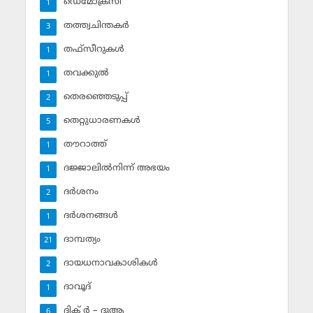
ഡെമോക്രസി
1
തത്ത്വചിന്തകര്‍
3
തഫ്‌സീറുകള്‍
1
തവക്കുല്‍
1
തെരഞ്ഞെടുപ്പ്
2
തെറ്റുധാരണകള്‍
5
തൗറാത്ത്
1
ദജ്ജാലില്‍നിന്ന് അഭയം
1
ദര്‍ശനം
2
ദര്‍ശനങ്ങള്‍
1
ദാമ്പത്യം
21
ദായധനാവകാശികള്‍
2
ദാവൂദ്‌
1
ദിക് ര്‍ – ദുആ
6