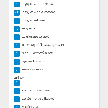
കുടുംബം-പഠനങ്ങള്‍
1
കുടുംബം-ലേഖനങ്ങള്‍
41
കുടുംബജീവിതം
1
കുട്ടികള്‍
10
കുരിശുയുദ്ധങ്ങള്‍
9
കേരളമുസ്‌ലിം ഐക്യസംഘം
1
കോപംതോന്നിയാല്‍
1
ക്രോഡീകരണം
2
കൗണ്‍സലിങ്‌
7
ഖദീജ(റ
1
ഖബ് ര്‍ സന്ദര്‍ശനം
1
ഖബ്ര്‍ സന്ദര്‍ശിച്ചാല്‍
1
ഖബ്‌റടക്കം
1