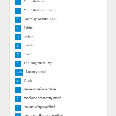
Minimitalletus 5E
1
Minimitalletus Kasinot
1
Paynplay Kasiino Eesti
1
Public
55
review
15
Spellen
3
Spiele
5
The Judgement Day
1
Uncategorized
2,784
Youth
50
അക്രമത്തിനെതിരെ
1
അടിസ്ഥാനതത്ത്വങ്ങള്‍
2
അത്തഹിയ്യാത്തില്‍
1
അധികാരിയുടെ മുമ്പില്‍