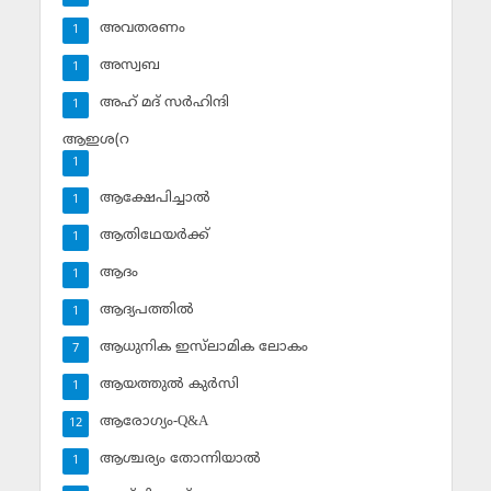
അവതരണം
1
അസ്വബ
1
അഹ് മദ് സര്‍ഹിന്ദി
1
ആഇശ(റ
1
ആക്ഷേപിച്ചാല്‍
1
ആതിഥേയര്‍ക്ക്
1
ആദം
1
ആദ്യപത്തില്‍
1
ആധുനിക ഇസ്‌ലാമിക ലോകം
7
ആയത്തുല്‍ കുര്‍സി
1
ആരോഗ്യം-Q&A
12
ആശ്ചര്യം തോന്നിയാല്‍
1