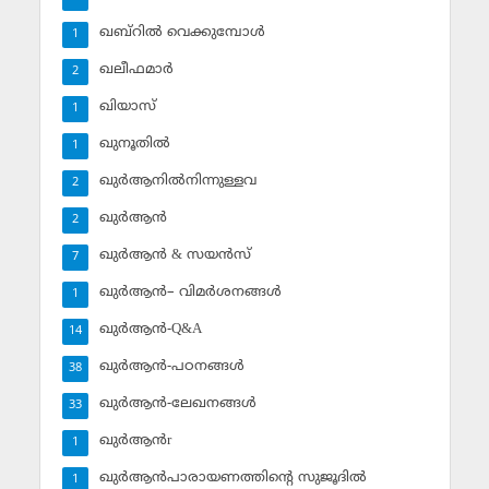
ഖബ്‌റില്‍ വെക്കുമ്പോള്‍
1
ഖലീഫമാര്‍
2
ഖിയാസ്
1
ഖുനൂതില്‍
1
ഖുര്‍ആനില്‍നിന്നുള്ളവ
2
ഖുര്‍ആന്‍
2
ഖുര്‍ആന്‍ & സയന്‍സ്‌
7
ഖുര്‍ആന്‍– വിമര്‍ശനങ്ങള്‍
1
ഖുര്‍ആന്‍-Q&A
14
ഖുര്‍ആന്‍-പഠനങ്ങള്‍
38
ഖുര്‍ആന്‍-ലേഖനങ്ങള്‍
33
ഖുര്‍ആന്‍r
1
ഖുര്‍ആന്‍പാരായണത്തിന്റെ സുജൂദില്‍
1