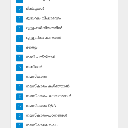
ദിക്‌റുകള്‍
2
ദുഃഖവും വിഷാദവും
1
ദുസ്സഹജീവിതത്തില്‍
1
ദുസ്സ്വപ്‌നം കണ്ടാല്‍
1
ദൗത്യം
1
നബി പത്‌നിമാര്‍
1
നബിമാര്‍
5
നമസ്‌കാരം
1
നമസ്‌കാരം കഴിഞ്ഞാല്‍
1
നമസ്‌കാരം- ലേഖനങ്ങള്‍
2
നമസ്‌കാരം-Q&A
12
നമസ്‌കാരം-പഠനങ്ങള്‍
2
നമസ്‌കാരശേഷം
1