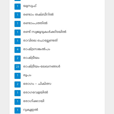
യൂസുഫ്‌
1
രണ്ടാം തക്ബീറില്‍
1
രണ്ടാംപത്തില്‍
1
രണ്ട് സുജൂദുകള്‍ക്കിടയില്‍
1
രാവിലെ ചൊല്ലേണ്ടത്
1
രാഷ്ട്രസങ്കല്‍പം
4
രാഷ്ട്രീയം
2
രാഷ്ട്രീയം-ലേഖനങ്ങള്‍
23
രൂപം
1
രോഗം – ചികിത്സ
2
രോഗവേളയില്‍
1
രോഗിക്കായി
1
റുകൂഇല്‍
1