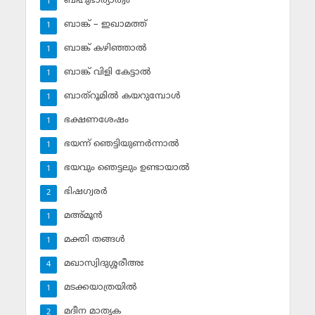
ബഹുഭാര്യാത്വം
1
ബാങ്ക് – ഇഖാമത്ത്
1
ബാങ്ക് കഴിഞ്ഞാല്‍
1
ബാങ്ക് വിളി കേട്ടാല്‍
1
ബാത്‌റൂമില്‍ കയറുമ്പോള്‍
1
ഭക്ഷണശേഷം
1
ഭയന്ന് ഞെട്ടിയുണര്‍ന്നാല്‍
1
ഭയവും ഞെട്ടലും ഉണ്ടായാല്‍
1
ഭിഷഗ്വരര്‍
2
മഅ്മൂന്‍
1
മക്തി തങ്ങള്‍
1
മഖാസ്വിദുശ്ശരീഅഃ
4
മടക്കയാത്രയില്‍
1
മദീന മാതൃക
2