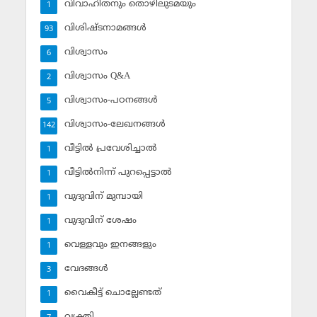
വിവാഹിതനും തൊഴിലുടമയും
1
വിശിഷ്ടനാമങ്ങള്‍
93
വിശ്വാസം
6
വിശ്വാസം Q&A
2
വിശ്വാസം-പഠനങ്ങള്‍
5
വിശ്വാസം-ലേഖനങ്ങള്‍
142
വീട്ടില്‍ പ്രവേശിച്ചാല്‍
1
വീട്ടില്‍നിന്ന് പുറപ്പെട്ടാല്‍
1
വുദുവിന് മുമ്പായി
1
വുദുവിന് ശേഷം
1
വെള്ളവും ഇനങ്ങളും
1
വേദങ്ങള്‍
3
വൈകീട്ട് ചൊല്ലേണ്ടത്
1
വ്യക്തി