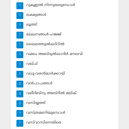
റുകൂഇല്‍ നിന്നുയരുമ്പോള്‍
1
ലക്ഷ്യങ്ങള്‍
1
ലൂത്ത്‌
1
ലേഖനങ്ങള്‍-ഹജ്ജ്‌
1
ലൈലത്തുല്‍ഖദ്‌റില്‍
1
വക്കം അബ്ദുല്‍ഖാദിര്‍ മൗലവി
1
വഖ്ഫ്
1
വധൂ-വരന്‍മാര്‍ക്കായ്
1
വന്‍പാപങ്ങള്‍
2
വലീദ്ബ്‌നു അബ്ദില്‍ മലിക്‌
2
വസിയ്യത്ത്‌
2
വസ്ത്രമണിയുമ്പോള്‍
1
വസ്‌വാസിനെതിരെ
1