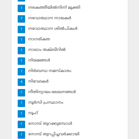
നരകത്തീയില്‍നിന്ന് മുക്തി
1
നവോത്ഥാന നായകര്‍
7
നവോത്ഥാന ശില്‍പികള്‍
1
നാഗരികത
1
നാലാം തക്ബീറില്‍
1
നിയമങ്ങള്‍
1
നിര്‍ബന്ധ നമസ്‌കാരം
1
നിവേദകര്‍
4
നീതിന്യായം-ലേഖനങ്ങള്‍
1
നൂര്‍സി പ്രസ്ഥാനം
1
നൂഹ്‌
1
നോമ്പ് തുറക്കുമ്പോള്‍
1
നോമ്പ് തുറപ്പിച്ചവര്‍ക്കായി
1