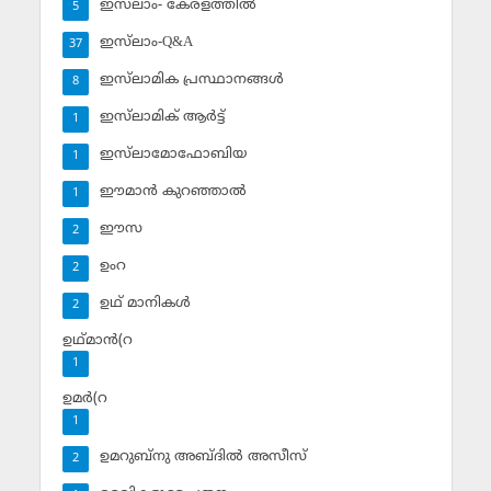
ഇസ്‌ലാം- കേരളത്തില്‍
5
ഇസ്‌ലാം-Q&A
37
ഇസ്‌ലാമിക പ്രസ്ഥാനങ്ങള്‍
8
ഇസ്‌ലാമിക് ആര്‍ട്ട്
1
ഇസ്‌ലാമോഫോബിയ
1
ഈമാന്‍ കുറഞ്ഞാല്‍
1
ഈസ
2
ഉംറ
2
ഉഥ് മാനികള്‍
2
ഉഥ്മാന്‍(റ
1
ഉമര്‍(റ
1
ഉമറുബ്‌നു അബ്ദില്‍ അസീസ്‌
2