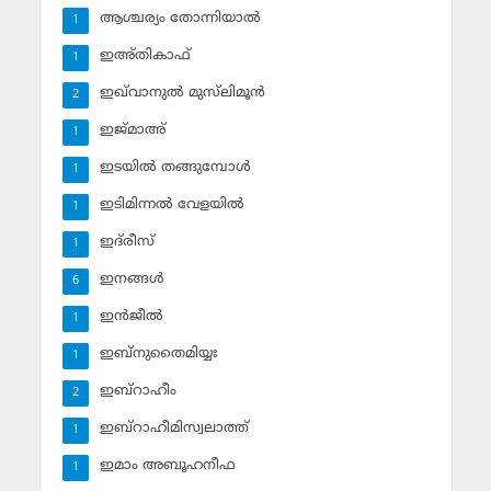
ആശ്ചര്യം തോന്നിയാല്‍
1
ഇഅ്തികാഫ്‌
1
ഇഖ്‌വാനുല്‍ മുസ്‌ലിമൂന്‍
2
ഇജ്മാഅ്
1
ഇടയില്‍ തങ്ങുമ്പോള്‍
1
ഇടിമിന്നല്‍ വേളയില്‍
1
ഇദ്‌രീസ്‌
1
ഇനങ്ങള്‍
6
ഇന്‍ജീല്‍
1
ഇബ്‌നുതൈമിയ്യഃ
1
ഇബ്‌റാഹീം
2
ഇബ്‌റാഹീമിസ്വലാത്ത്
1
ഇമാം അബൂഹനീഫ
1