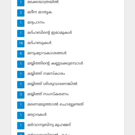
മടക്കയാത്രയില്‍
1
മദീന മാതൃക
2
മദ്യപാനം
1
മദ്ഹബിന്റെ ഇമാമുകള്‍
1
മദ്ഹബുകള്‍
18
മനുഷ്യാവകാശങ്ങള്‍
6
മയ്യിത്തിന്റെ കണ്ണടക്കുമ്പോള്‍
1
മയ്യിത്ത് നമസ്‌കാരം
1
മയ്യിത്ത് ശിശുവാണെങ്കില്‍
1
മയ്യിത്ത് സംസ്‌കരണം
3
മരണമടുത്താല്‍ ചൊല്ലേണ്ടത്
1
മര്യാദകള്‍
1
മര്‍വാനുബ്‌നു മുഹമ്മദ്
1