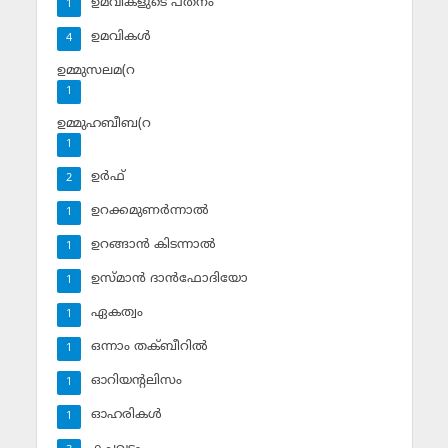
ഉമവികളുടെ പതനം
1
ഉമവികള്‍
4
ഉമ്മുസലമ(റ
1
ഉമ്മുഹബീബ(റ
1
ഉര്‍ഫ്
2
ഉറക്കമുണര്‍ന്നാല്‍
1
ഉറങ്ങാന്‍ കിടന്നാല്‍
1
ഉസ്മാന്‍ ദാന്‍ഫോദിയോ
1
ഏകത്വം
1
ഒന്നാം തക്ബീറില്‍
1
ഓറിയന്റലിസം
1
ഓഹരികള്‍
1