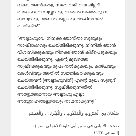
വലക അസ്‌ലംതു, സജദ വജ്ഹിയ ലില്ലദീ
ഖലകഹു വ സ്വവ്വറഹു, വ ശക്ക സംഅഹു വ
ബസ്വറഹു, തബാറക്കല്ലാഹു അഹ്സനുല്‍
ഖാലികീന്‍”
“അല്ലാഹുവേ! നിനക്ക് ഞാനിതാ സുജൂദും
സാഷ്ടാംഗവും ചെയ്തിരിക്കുന്നു. നിന്നില്‍ ഞാന്‍
വിശ്വസിക്കുകയും നിനക്ക് ഞാന്‍ കീഴ്പെടുകയും
ചെയ്തിരിക്കുന്നു. എന്റെ മുഖത്തെ
സൃഷ്ടിക്കുകയും രൂപം നല്‍കുകയും, കാഴ്ചയും
കേള്‍വിയും അതില്‍ സജ്ജീകരിക്കുകയും
ചെയ്തവന്‍ (അല്ലാഹുവിന്) എന്റെ മുഖം സുജൂദ്‌
ചെയ്തിരിക്കുന്നു. സൃഷ്ടിക്കുന്നതില്‍
അത്യുത്തമനായ അല്ലാഹു എല്ലാ
അനുഗ്രഹങ്ങളുടെയും നാഥനാകുന്നു!”
سُبْحَانَ ذِي الْجَبَرُوتِ وَالْمَلَكُوتِ ، وَالْكِبْرِيَاءِ ، وَالْعَظَمَةِ
: (صححه الألباني في سنن أبي داود:٨٧٣وفي سنن
النسائي:١١٣٢)