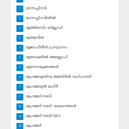
മാസപ്പിറവി
1
മാസപ്പിറവിയില്‍
1
മുഅ്തസിം ബില്ലാഹ്
1
മുആവിയ
1
മുജാഹിദീന്‍ പ്രസ്ഥാനം
1
മുതവക്കില്‍ അലല്ലാഹ്
1
മുന്നൊരുക്കങ്ങള്‍
1
മുഹമ്മദുബ്‌നു അബ്ദില്‍ വഹ്ഹാബ്
1
മുഹമ്മദുല്‍ മഹ്ദി
1
മുഹമ്മദ് നബി
1
മുഹമ്മദ് നബി- ലേഖനങ്ങള്‍
6
മുഹമ്മദ് നബി-Q&A
4
മുഹമ്മദ്‌
16