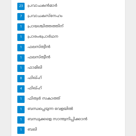
പ്രവാചകന്‍മാര്‍
23
പ്രവാചകസ്‌നേഹം
7
പ്രായശ്ചിത്തത്തിന്
1
പ്രാരംഭപ്രാര്‍ഥന
1
ഫലസ്ത്വീൻ
1
ഫലസ്ത്വീൻ
1
ഫാമിലി
1
ഫിഖ്ഹ്
8
ഫിഖ്ഹ്‌
4
ഫിത്വര്‍ സകാത്ത്‌
1
ബന്ധപ്പെടുന്ന വേളയില്‍
1
ബന്ധുക്കളെ സാന്ത്വനിപ്പിക്കാന്‍
1
ബലി
1