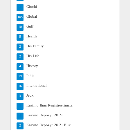
Giochi
1
Global
105
Gulf
10
Health
5
His Family
2
His Life
2
History
4
India
19
International
16
Jeux
3
Kasiino Ilma Registreerimata
1
Kasyno Depozyt 20 Zł
1
Kasyno Depozyt 20 Zł Blik
2