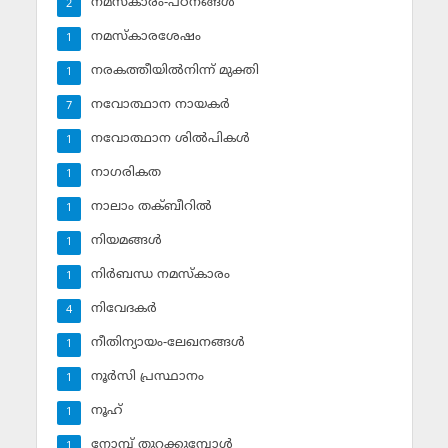
നമസ്‌കാരം-പഠനങ്ങള്‍
2
നമസ്‌കാരശേഷം
1
നരകത്തീയില്‍നിന്ന് മുക്തി
1
നവോത്ഥാന നായകര്‍
7
നവോത്ഥാന ശില്‍പികള്‍
1
നാഗരികത
1
നാലാം തക്ബീറില്‍
1
നിയമങ്ങള്‍
1
നിര്‍ബന്ധ നമസ്‌കാരം
1
നിവേദകര്‍
4
നീതിന്യായം-ലേഖനങ്ങള്‍
1
നൂര്‍സി പ്രസ്ഥാനം
1
നൂഹ്‌
1
നോമ്പ് തുറക്കുമ്പോള്‍
1