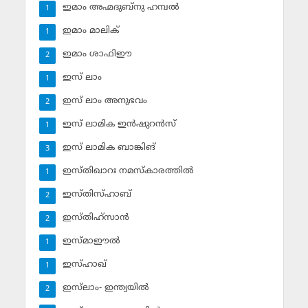
ഇമാം അഹ്മദുബ്‌നു ഹമ്പല്‍
1
ഇമാം മാലിക്
1
ഇമാം ശാഫിഈ
2
ഇസ് ലാം
1
ഇസ് ലാം അനുഭവം
2
ഇസ് ലാമിക ഇന്‍ഷുറന്‍സ്‌
1
ഇസ് ലാമിക ബാങ്കിങ്‌
3
ഇസ്തിഖാറഃ നമസ്‌കാരത്തില്‍
1
ഇസ്തിസ്ഹാബ്
2
ഇസ്തിഹ്‌സാന്‍
2
ഇസ്മാഈല്‍
1
ഇസ്ഹാഖ്‌
1
ഇസ്‌ലാം- ഇന്ത്യയില്‍
2