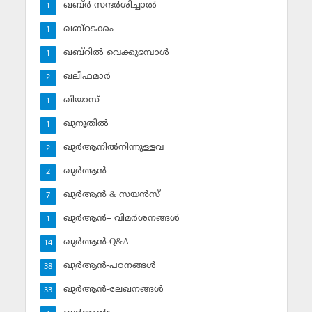
ഖബ്ര്‍ സന്ദര്‍ശിച്ചാല്‍
1
ഖബ്‌റടക്കം
1
ഖബ്‌റില്‍ വെക്കുമ്പോള്‍
1
ഖലീഫമാര്‍
2
ഖിയാസ്
1
ഖുനൂതില്‍
1
ഖുര്‍ആനില്‍നിന്നുള്ളവ
2
ഖുര്‍ആന്‍
2
ഖുര്‍ആന്‍ & സയന്‍സ്‌
7
ഖുര്‍ആന്‍– വിമര്‍ശനങ്ങള്‍
1
ഖുര്‍ആന്‍-Q&A
14
ഖുര്‍ആന്‍-പഠനങ്ങള്‍
38
ഖുര്‍ആന്‍-ലേഖനങ്ങള്‍
33