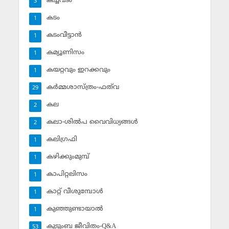
കച്ചവടം
3
കടം
1
കടംവീട്ടാന്‍
1
കമ്യൂണിസം
1
കയറ്റവും ഇറക്കവും
1
കര്‍മ്മശാസ്ത്രം-ഫത്‌വ
29
കല
2
കലാ-ശില്‍പ വൈവിധ്യങ്ങള്‍
2
കലിഗ്രഫി
1
കഴിക്കുംമുമ്പ്
1
കാപിറ്റലിസം
1
കാറ്റ് വീശുമ്പോള്‍
1
കുഞ്ഞുണ്ടായാല്‍
1
കുടുംബ ജീവിതം-Q&A
53