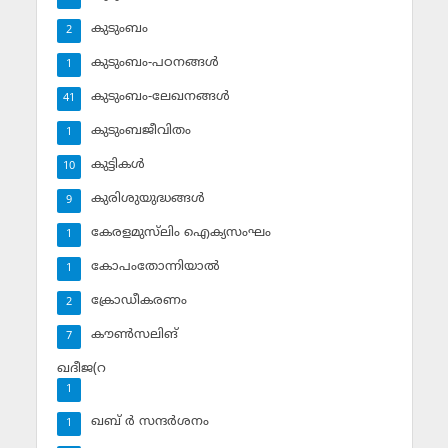
കുടുംബം
2
കുടുംബം-പഠനങ്ങള്‍
1
കുടുംബം-ലേഖനങ്ങള്‍
41
കുടുംബജീവിതം
1
കുട്ടികള്‍
10
കുരിശുയുദ്ധങ്ങള്‍
9
കേരളമുസ്‌ലിം ഐക്യസംഘം
1
കോപംതോന്നിയാല്‍
1
ക്രോഡീകരണം
2
കൗണ്‍സലിങ്‌
7
ഖദീജ(റ
1
ഖബ് ര്‍ സന്ദര്‍ശനം
1