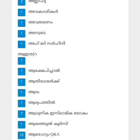
അല്ലാഹു
2
അവകാശികള്‍
1
അവതരണം
1
അസ്വബ
1
അഹ് മദ് സര്‍ഹിന്ദി
1
ആഇശ(റ
1
ആക്ഷേപിച്ചാല്‍
1
ആതിഥേയര്‍ക്ക്
1
ആദം
1
ആദ്യപത്തില്‍
1
ആധുനിക ഇസ്‌ലാമിക ലോകം
7
ആയത്തുല്‍ കുര്‍സി
1
ആരോഗ്യം-Q&A
12