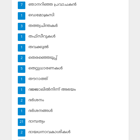
ഞാനറിഞ്ഞ പ്രവാചകന്‍
7
ഡെമോക്രസി
1
തത്ത്വചിന്തകര്‍
3
തഫ്‌സീറുകള്‍
1
തവക്കുല്‍
1
തെരഞ്ഞെടുപ്പ്
2
തെറ്റുധാരണകള്‍
5
തൗറാത്ത്
1
ദജ്ജാലില്‍നിന്ന് അഭയം
1
ദര്‍ശനം
2
ദര്‍ശനങ്ങള്‍
1
ദാമ്പത്യം
21
ദായധനാവകാശികള്‍
2