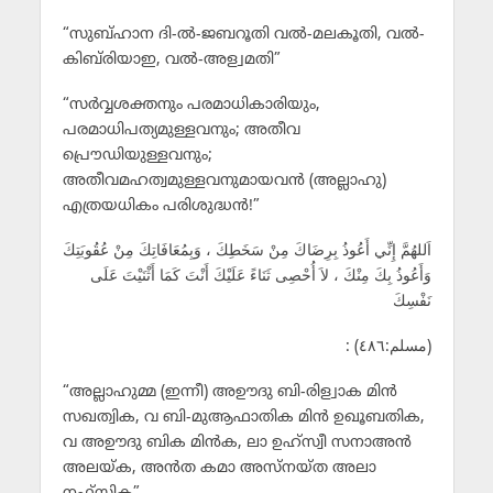
“സുബ്ഹാന ദി-ല്‍-ജബറൂതി വല്‍-മലകൂതി, വല്‍-
കിബ്‌രിയാഇ, വല്‍-അള്വമതി”
“സര്‍വ്വശക്തനും പരമാധികാരിയും,
പരമാധിപത്യമുള്ളവനും; അതീവ
പ്രൌഡിയുള്ളവനും;
അതീവമഹത്വമുള്ളവനുമായവന്‍ (അല്ലാഹു)
എത്രയധികം പരിശുദ്ധന്‍!”
اَللهُمَّ إِنِّي أَعُوذُ بِرِضَاكَ مِنْ سَخَطِكَ ، وَبِمُعَافَاتِكَ مِنْ عُقُوبَتِكَ
وَأَعُوذُ بِكَ مِنْكَ ، لاَ أُحْصِى ثَنَاءً عَلَيْكَ أَنْتَ كَمَا أَثْنَيْتَ عَلَى
نَفْسِكَ
: (مسلم:٤٨٦)
“അല്ലാഹുമ്മ (ഇന്നീ) അഊദു ബി-രിള്വാക മിന്‍
സഖത്വിക, വ ബി-മുആഫാതിക മിന്‍ ഉഖൂബതിക,
വ അഊദു ബിക മിന്‍ക, ലാ ഉഹ്സ്വീ സനാഅന്‍
അലയ്ക, അന്‍ത കമാ അസ്നയ്ത അലാ