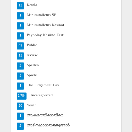
Kerala
13
Minimitalletus 5E
1
Minimitalletus Kasinot
1
Paynplay Kasiino Eesti
1
Public
49
review
15
Spellen
3
Spiele
5
The Judgement Day
1
Uncategorized
2,784
Youth
50
അക്രമത്തിനെതിരെ
1
അടിസ്ഥാനതത്ത്വങ്ങള്‍
2