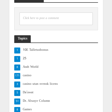
Click here to post a comment
Topics
10E Talletusbonus
1
25
1
Arab World
8
casino
171
casino utan svensk licens
3
Da'awat
5
Dr. Alwaye Column
51
Games
8