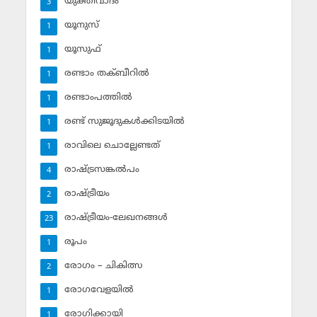
യുക്തിവാദം
3
യൂനുസ്‌
1
യൂസുഫ്‌
1
രണ്ടാം തക്ബീറില്‍
1
രണ്ടാംപത്തില്‍
1
രണ്ട് സുജൂദുകള്‍ക്കിടയില്‍
1
രാവിലെ ചൊല്ലേണ്ടത്
1
രാഷ്ട്രസങ്കല്‍പം
4
രാഷ്ട്രീയം
2
രാഷ്ട്രീയം-ലേഖനങ്ങള്‍
23
രൂപം
1
രോഗം – ചികിത്സ
2
രോഗവേളയില്‍
1
രോഗിക്കായി
1