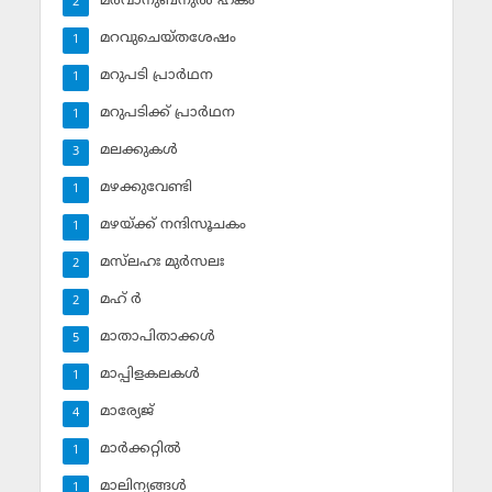
മര്‍വാനുബ്‌നുല്‍ ഹകം
2
മറവുചെയ്തശേഷം
1
മറുപടി പ്രാര്‍ഥന
1
മറുപടിക്ക് പ്രാര്‍ഥന
1
മലക്കുകള്‍
3
മഴക്കുവേണ്ടി
1
മഴയ്ക്ക് നന്ദിസൂചകം
1
മസ്‌ലഹഃ മുര്‍സലഃ
2
മഹ് ര്‍
2
മാതാപിതാക്കള്‍
5
മാപ്പിളകലകള്‍
1
മാര്യേജ്
4
മാര്‍ക്കറ്റില്‍
1
മാലിന്യങ്ങള്‍
1