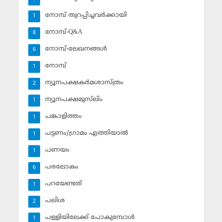
നോമ്പ് തുറപ്പിച്ചവര്‍ക്കായി
1
നോമ്പ്-Q&A
8
നോമ്പ്-ലേഖനങ്ങള്‍
6
നോമ്പ്‌
1
ന്യൂനപക്ഷകര്‍മശാസ്ത്രം
2
ന്യൂനപക്ഷമുസ്‌ലിം
1
പങ്കാളിത്തം
1
പട്ടണം/ഗ്രാമം എത്തിയാല്‍
1
പണയം
1
പരലോകം
6
പറയേണ്ടത്
1
പലിശ
2
പള്ളിയിലേക്ക് പോകുമ്പോള്‍
1