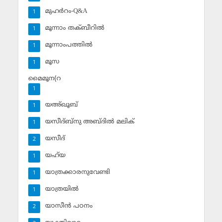
മുഹര്‍റം-Q&A
1
മൂന്നാം തക്ബീറില്‍
1
മൂന്നാംപത്തില്‍
1
മൂസ
1
മൈമൂന(റ
1
യഅ്ഖൂബ്‌
1
യസീദ്ബ്‌നു അബ്ദില്‍ മലിക്‌
1
യസീദ്‌
2
യഹ്‌യ
1
യാത്രക്കാരനുവേണ്ടി
1
യാത്രയില്‍
1
യാസീന്‍ പഠനം
2