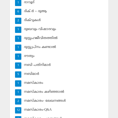
ദാവൂദ്‌
1
ദിക് ര്‍ – ദുആ
6
ദിക്‌റുകള്‍
2
ദുഃഖവും വിഷാദവും
1
ദുസ്സഹജീവിതത്തില്‍
1
ദുസ്സ്വപ്‌നം കണ്ടാല്‍
1
ദൗത്യം
1
നബി പത്‌നിമാര്‍
1
നബിമാര്‍
5
നമസ്‌കാരം
1
നമസ്‌കാരം കഴിഞ്ഞാല്‍
1
നമസ്‌കാരം- ലേഖനങ്ങള്‍
2
നമസ്‌കാരം-Q&A
12