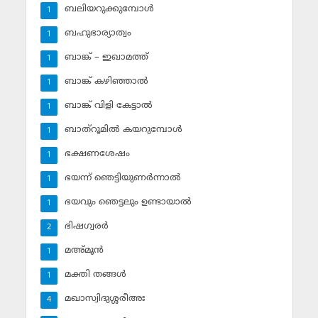
ബലിയറുക്കുമ്പോള്‍
1
ബഹുഭാര്യാത്വം
1
ബാങ്ക് – ഇഖാമത്ത്
1
ബാങ്ക് കഴിഞ്ഞാല്‍
1
ബാങ്ക് വിളി കേട്ടാല്‍
1
ബാത്‌റൂമില്‍ കയറുമ്പോള്‍
1
ഭക്ഷണശേഷം
1
ഭയന്ന് ഞെട്ടിയുണര്‍ന്നാല്‍
1
ഭയവും ഞെട്ടലും ഉണ്ടായാല്‍
1
ഭിഷഗ്വരര്‍
2
മഅ്മൂന്‍
1
മക്തി തങ്ങള്‍
1
മഖാസ്വിദുശ്ശരീഅഃ
4