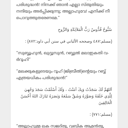
പരിശുദ്ധന്‍! നിനക്ക് ഞാന്‍ എല്ലാ സ്തുതിയും
നന്ദിയും അര്‍പ്പിക്കുന്നു; അല്ലാഹുവേ! എനിക്ക് നീ
പൊറുത്തുതരേണമേ.”
سُبُّوحٌ قُدُّوسٌ رَبُّ الْمَلاَئِكَةِ وَالرُّوحِ
: (مسلم:٤٨٧ وصححه الألباني في سنن أبي داود:٨٧٢)
“സുബ്ബൂഹുന്‍, ഖുദ്ദൂസുന്‍, റബ്ബുല്‍ മലാഇകതി വ-
ര്‍റൂഹി”
“മലക്കുകളുടെയും റൂഹ് (ജിബ്രീല്‍)ന്‍റെയും റബ്ബ്
എത്രയധികം പരിശുദ്ധന്‍!”
اَللهُمَّ لَكَ سَجَدْتُ وَبِكَ آمَنْتُ ، وَلَكَ أَسْلَمْتُ سَجَدَ وَجْهِيَ
لِلَّذِي خَلَقَهُ وَصَوَّرَهُ وَشَقَّ سَمْعَهُ وَبَصَرَهُ تَبَارَكَ اللهُ أَحْسَنُ
الْخَالِقِينَ
: (مسلم:٧٧١)
“അല്ലാഹുമ്മ ലക സജദ്തു, വബിക ആമന്‍തു,