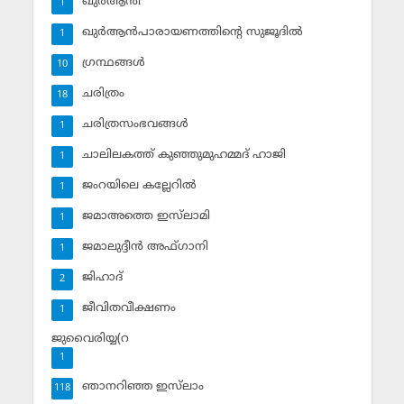
ഖുര്‍ആന്‍r
1
ഖുര്‍ആന്‍പാരായണത്തിന്റെ സുജൂദില്‍
1
ഗ്രന്ഥങ്ങള്‍
10
ചരിത്രം
18
ചരിത്രസംഭവങ്ങള്‍
1
ചാലിലകത്ത് കുഞ്ഞുമുഹമ്മദ് ഹാജി
1
ജംറയിലെ കല്ലേറില്‍
1
ജമാഅത്തെ ഇസ്‌ലാമി
1
ജമാലുദ്ദീന്‍ അഫ്ഗാനി
1
ജിഹാദ്‌
2
ജീവിതവീക്ഷണം
1
ജുവൈരിയ്യ(റ
1
ഞാനറിഞ്ഞ ഇസ്‌ലാം
118