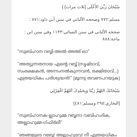
( سُبْحَانَ رَبِّيَ الأَعْلَى (ثلاث مرات)
: مسلم:٧٧٢ وصححه الألباني في سنن أبي داود:٨٧١
: صححه الألباني في سنن النسائي:١١٣٣ وفي سنن ابن
ماجة:٨٨٨
“സുബ്ഹാന റബ്ബി-അല്‍-അഅ് ലാ”
“അത്യുന്നതനായ എന്റെ റബ്ബ് (സൃഷ്ടാവ്,
സംരക്ഷകന്‍, അന്നംനല്‍കുന്നവന്‍, രക്ഷിതാവ്‌…)
എത്രയധികം പരിശുദ്ധന്‍!” (മൂന്നു തവണപറയുക)
سُبْحَانَكَ اللهُمَّ رَبَّنَا وَبِحَمْدِكَ اَللهُمَّ اغْفِرْلِي
(البخاري:٢٩٥ ومسلم:٤٨١)
“സുബ്ഹാനക-ല്ലാഹുമ്മ റബ്ബനാ വബിഹംദിക,
അല്ലാഹുമ്മ-ഗ്ഫിര്‍ലീ”
“ഞങ്ങളുടെ റബ്ബേ! അല്ലാഹുവേ! നീ എത്രയധികം