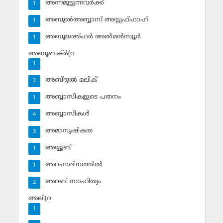
അന്നമൂട്ടുന്നവര്‍ക്ക്
1
അബുല്‍അബ്ബാസ് അസ്സഫ്ഫാഹ്‌
1
അബൂജഅ്ഫര്‍ അല്‍മന്‍സ്വൂര്‍
1
അബൂബക്ര്‍(റ
1
അബ്ദുല്‍ മലിക്‌
2
അബ്ബാസികളുടെ പതനം
1
അബ്ബാസികള്‍
4
അമാനുഷികത
3
അയ്യൂബ്‌
1
അറഫാദിനത്തില്‍
1
അറബ് സാഹിത്യം
2
അലി(റ
1