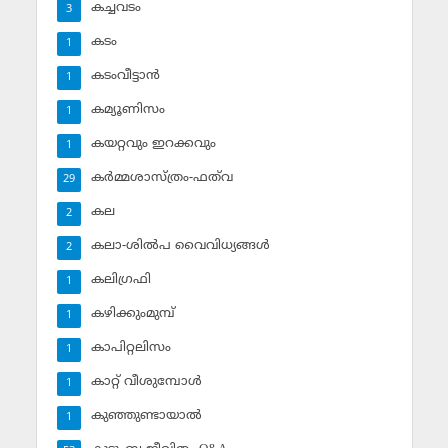
കച്ചവടം
3
കടം
1
കടംവീട്ടാന്‍
1
കമ്യൂണിസം
1
കയറ്റവും ഇറക്കവും
1
കര്‍മ്മശാസ്ത്രം-ഫത്‌വ
29
കല
2
കലാ-ശില്‍പ വൈവിധ്യങ്ങള്‍
2
കലിഗ്രഫി
1
കഴിക്കുംമുമ്പ്
1
കാപിറ്റലിസം
1
കാറ്റ് വീശുമ്പോള്‍
1
കുഞ്ഞുണ്ടായാല്‍
1