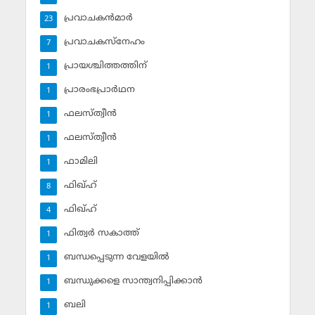
പ്രവാചകന്‍മാര്‍
23
പ്രവാചകസ്‌നേഹം
7
പ്രായശ്ചിത്തത്തിന്
1
പ്രാരംഭപ്രാര്‍ഥന
1
ഫലസ്ത്വീൻ
1
ഫലസ്ത്വീൻ
1
ഫാമിലി
1
ഫിഖ്ഹ്
8
ഫിഖ്ഹ്‌
4
ഫിത്വര്‍ സകാത്ത്‌
1
ബന്ധപ്പെടുന്ന വേളയില്‍
1
ബന്ധുക്കളെ സാന്ത്വനിപ്പിക്കാന്‍
1
ബലി
1