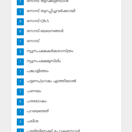
നോമ്പ് തുറക്കുമ്പോള്‍
1
നോമ്പ് തുറപ്പിച്ചവര്‍ക്കായി
1
നോമ്പ്-Q&A
8
നോമ്പ്-ലേഖനങ്ങള്‍
6
നോമ്പ്‌
1
ന്യൂനപക്ഷകര്‍മശാസ്ത്രം
2
ന്യൂനപക്ഷമുസ്‌ലിം
1
പങ്കാളിത്തം
1
പട്ടണം/ഗ്രാമം എത്തിയാല്‍
1
പണയം
1
പരലോകം
6
പറയേണ്ടത്
1
പലിശ
2
പള്ളിയിലേക്ക് പോകുമ്പോള്‍
1