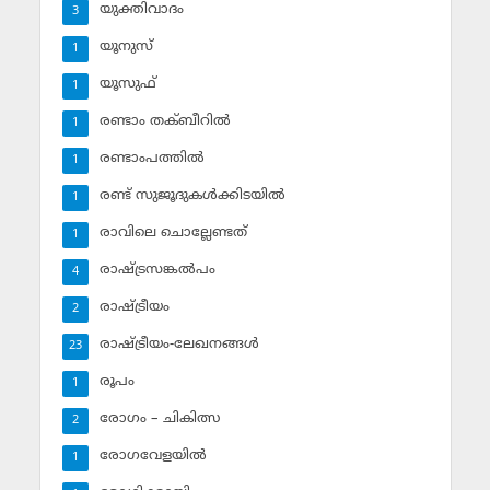
യുക്തിവാദം
3
യൂനുസ്‌
1
യൂസുഫ്‌
1
രണ്ടാം തക്ബീറില്‍
1
രണ്ടാംപത്തില്‍
1
രണ്ട് സുജൂദുകള്‍ക്കിടയില്‍
1
രാവിലെ ചൊല്ലേണ്ടത്
1
രാഷ്ട്രസങ്കല്‍പം
4
രാഷ്ട്രീയം
2
രാഷ്ട്രീയം-ലേഖനങ്ങള്‍
23
രൂപം
1
രോഗം – ചികിത്സ
2
രോഗവേളയില്‍
1