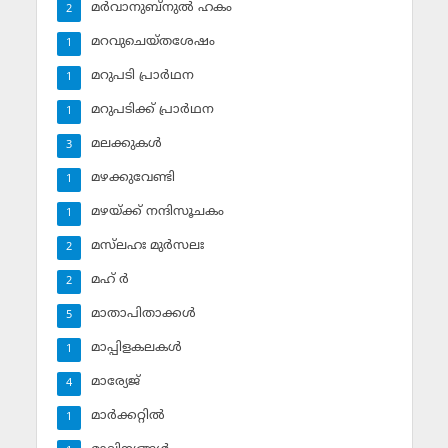
മര്‍വാനുബ്‌നുല്‍ ഹകം
2
മറവുചെയ്തശേഷം
1
മറുപടി പ്രാര്‍ഥന
1
മറുപടിക്ക് പ്രാര്‍ഥന
1
മലക്കുകള്‍
3
മഴക്കുവേണ്ടി
1
മഴയ്ക്ക് നന്ദിസൂചകം
1
മസ്‌ലഹഃ മുര്‍സലഃ
2
മഹ് ര്‍
2
മാതാപിതാക്കള്‍
5
മാപ്പിളകലകള്‍
1
മാര്യേജ്
4
മാര്‍ക്കറ്റില്‍
1