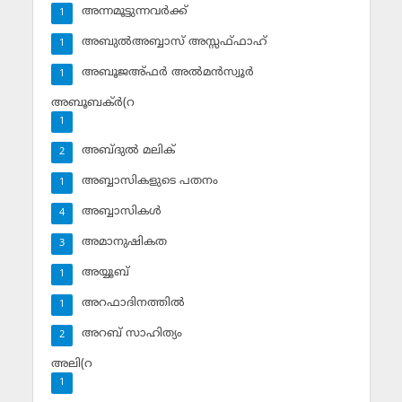
അന്നമൂട്ടുന്നവര്‍ക്ക്
1
അബുല്‍അബ്ബാസ് അസ്സഫ്ഫാഹ്‌
1
അബൂജഅ്ഫര്‍ അല്‍മന്‍സ്വൂര്‍
1
അബൂബക്ര്‍(റ
1
അബ്ദുല്‍ മലിക്‌
2
അബ്ബാസികളുടെ പതനം
1
അബ്ബാസികള്‍
4
അമാനുഷികത
3
അയ്യൂബ്‌
1
അറഫാദിനത്തില്‍
1
അറബ് സാഹിത്യം
2
അലി(റ
1