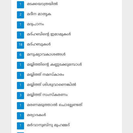
മടക്കയാത്രയില്‍
1
മദീന മാതൃക
2
മദ്യപാനം
1
മദ്ഹബിന്റെ ഇമാമുകള്‍
1
മദ്ഹബുകള്‍
18
മനുഷ്യാവകാശങ്ങള്‍
6
മയ്യിത്തിന്റെ കണ്ണടക്കുമ്പോള്‍
1
മയ്യിത്ത് നമസ്‌കാരം
1
മയ്യിത്ത് ശിശുവാണെങ്കില്‍
1
മയ്യിത്ത് സംസ്‌കരണം
3
മരണമടുത്താല്‍ ചൊല്ലേണ്ടത്
1
മര്യാദകള്‍
1
മര്‍വാനുബ്‌നു മുഹമ്മദ്
1