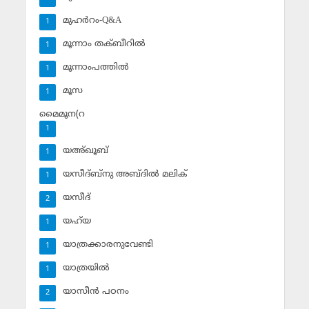
മുഹര്‍റം-Q&A
1
മൂന്നാം തക്ബീറില്‍
1
മൂന്നാംപത്തില്‍
1
മൂസ
1
മൈമൂന(റ
1
യഅ്ഖൂബ്‌
1
യസീദ്ബ്‌നു അബ്ദില്‍ മലിക്‌
1
യസീദ്‌
2
യഹ്‌യ
1
യാത്രക്കാരനുവേണ്ടി
1
യാത്രയില്‍
1
യാസീന്‍ പഠനം
2