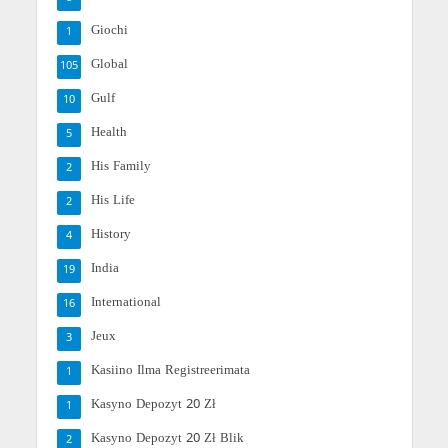
Giochi
1
Global
105
Gulf
10
Health
5
His Family
2
His Life
2
History
4
India
19
International
16
Jeux
3
Kasiino Ilma Registreerimata
1
Kasyno Depozyt 20 Zł
1
Kasyno Depozyt 20 Zł Blik
2