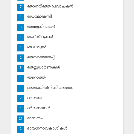
ഞാനറിഞ്ഞ പ്രവാചകന്‍
7
ഡെമോക്രസി
1
തത്ത്വചിന്തകര്‍
3
തഫ്‌സീറുകള്‍
1
തവക്കുല്‍
1
തെരഞ്ഞെടുപ്പ്
2
തെറ്റുധാരണകള്‍
5
തൗറാത്ത്
1
ദജ്ജാലില്‍നിന്ന് അഭയം
1
ദര്‍ശനം
2
ദര്‍ശനങ്ങള്‍
1
ദാമ്പത്യം
21
ദായധനാവകാശികള്‍
2