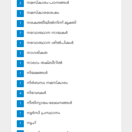
നമസ്‌കാരം-പഠനങ്ങള്‍
2
നമസ്‌കാരശേഷം
1
നരകത്തീയില്‍നിന്ന് മുക്തി
1
നവോത്ഥാന നായകര്‍
7
നവോത്ഥാന ശില്‍പികള്‍
1
നാഗരികത
1
നാലാം തക്ബീറില്‍
1
നിയമങ്ങള്‍
1
നിര്‍ബന്ധ നമസ്‌കാരം
1
നിവേദകര്‍
4
നീതിന്യായം-ലേഖനങ്ങള്‍
1
നൂര്‍സി പ്രസ്ഥാനം
1
നൂഹ്‌
1