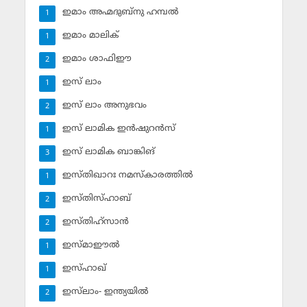
ഇമാം അഹ്മദുബ്‌നു ഹമ്പല്‍
1
ഇമാം മാലിക്
1
ഇമാം ശാഫിഈ
2
ഇസ് ലാം
1
ഇസ് ലാം അനുഭവം
2
ഇസ് ലാമിക ഇന്‍ഷുറന്‍സ്‌
1
ഇസ് ലാമിക ബാങ്കിങ്‌
3
ഇസ്തിഖാറഃ നമസ്‌കാരത്തില്‍
1
ഇസ്തിസ്ഹാബ്
2
ഇസ്തിഹ്‌സാന്‍
2
ഇസ്മാഈല്‍
1
ഇസ്ഹാഖ്‌
1
ഇസ്‌ലാം- ഇന്ത്യയില്‍
2