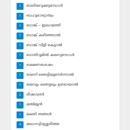
ബലിയറുക്കുമ്പോള്‍
1
ബഹുഭാര്യാത്വം
1
ബാങ്ക് – ഇഖാമത്ത്
1
ബാങ്ക് കഴിഞ്ഞാല്‍
1
ബാങ്ക് വിളി കേട്ടാല്‍
1
ബാത്‌റൂമില്‍ കയറുമ്പോള്‍
1
ഭക്ഷണശേഷം
1
ഭയന്ന് ഞെട്ടിയുണര്‍ന്നാല്‍
1
ഭയവും ഞെട്ടലും ഉണ്ടായാല്‍
1
ഭിഷഗ്വരര്‍
2
മഅ്മൂന്‍
1
മക്തി തങ്ങള്‍
1
മഖാസ്വിദുശ്ശരീഅഃ
4