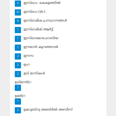
ഇസ്‌ലാം- കേരളത്തില്‍
5
ഇസ്‌ലാം-Q&A
37
ഇസ്‌ലാമിക പ്രസ്ഥാനങ്ങള്‍
8
ഇസ്‌ലാമിക് ആര്‍ട്ട്
1
ഇസ്‌ലാമോഫോബിയ
1
ഈമാന്‍ കുറഞ്ഞാല്‍
1
ഈസ
2
ഉംറ
2
ഉഥ് മാനികള്‍
2
ഉഥ്മാന്‍(റ
1
ഉമര്‍(റ
1
ഉമറുബ്‌നു അബ്ദില്‍ അസീസ്‌
2