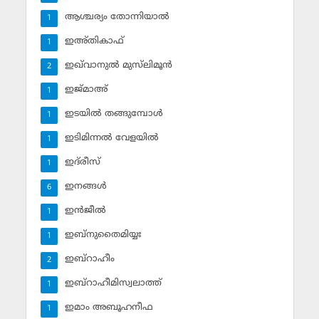
ആശ്ചര്യം തോന്നിയാല്‍
1
ഇഅ്തികാഫ്‌
1
ഇഖ്‌വാനുല്‍ മുസ്‌ലിമൂന്‍
2
ഇജ്മാഅ്
1
ഇടയില്‍ തങ്ങുമ്പോള്‍
1
ഇടിമിന്നല്‍ വേളയില്‍
1
ഇദ്‌രീസ്‌
1
ഇനങ്ങള്‍
6
ഇന്‍ജീല്‍
1
ഇബ്‌നുതൈമിയ്യഃ
1
ഇബ്‌റാഹീം
2
ഇബ്‌റാഹീമിസ്വലാത്ത്
1
ഇമാം അബൂഹനീഫ
1