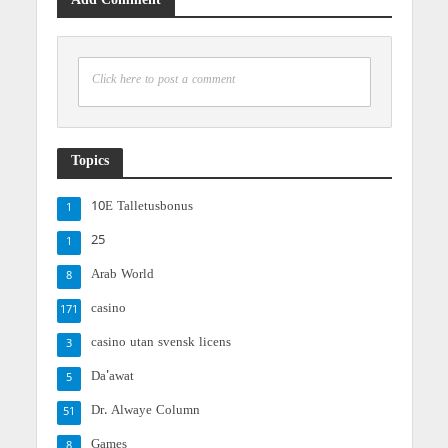
Add Comment
Click here to post a comment
Topics
10E Talletusbonus
1
25
1
Arab World
8
casino
171
casino utan svensk licens
3
Da'awat
5
Dr. Alwaye Column
51
Games
8