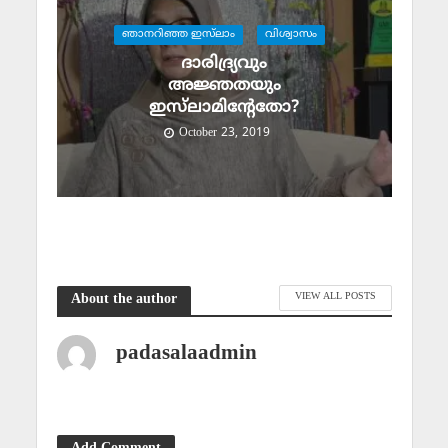
ഞാനറിഞ്ഞ ഇസ്‌ലാം
വിശ്വാസം
ദാരിദ്ര്യവും
അജ്ഞതയും
ഇസ്‌ലാമിന്റേതോ?
October 23, 2019
VIEW ALL POSTS
About the author
padasalaadmin