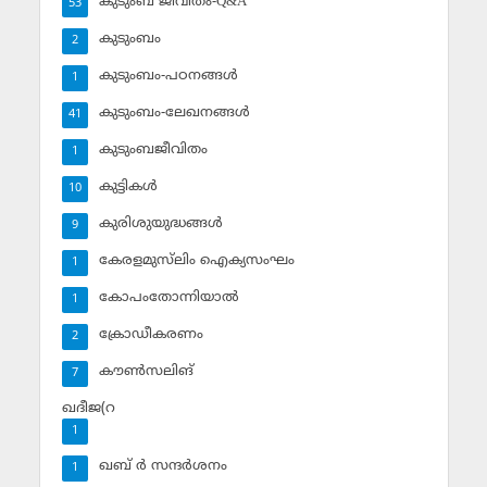
കുടുംബ ജീവിതം-Q&A
53
കുടുംബം
2
കുടുംബം-പഠനങ്ങള്‍
1
കുടുംബം-ലേഖനങ്ങള്‍
41
കുടുംബജീവിതം
1
കുട്ടികള്‍
10
കുരിശുയുദ്ധങ്ങള്‍
9
കേരളമുസ്‌ലിം ഐക്യസംഘം
1
കോപംതോന്നിയാല്‍
1
ക്രോഡീകരണം
2
കൗണ്‍സലിങ്‌
7
ഖദീജ(റ
1
ഖബ് ര്‍ സന്ദര്‍ശനം
1