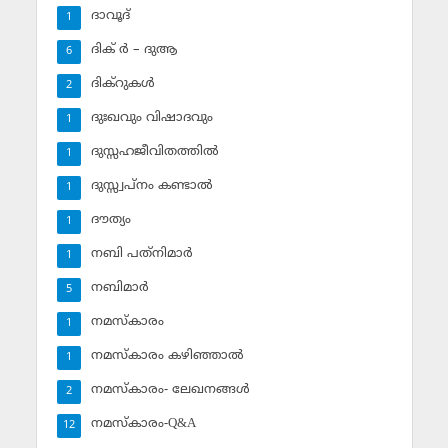
ദാവൂദ്‌
1
ദിക് ര്‍ – ദുആ
6
ദിക്‌റുകള്‍
2
ദുഃഖവും വിഷാദവും
1
ദുസ്സഹജീവിതത്തില്‍
1
ദുസ്സ്വപ്‌നം കണ്ടാല്‍
1
ദൗത്യം
1
നബി പത്‌നിമാര്‍
1
നബിമാര്‍
5
നമസ്‌കാരം
1
നമസ്‌കാരം കഴിഞ്ഞാല്‍
1
നമസ്‌കാരം- ലേഖനങ്ങള്‍
2
നമസ്‌കാരം-Q&A
12