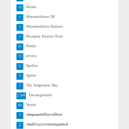
Kerala
13
Minimitalletus 5E
1
Minimitalletus Kasinot
1
Paynplay Kasiino Eesti
1
Public
51
review
15
Spellen
3
Spiele
5
The Judgement Day
1
Uncategorized
2,784
Youth
50
അക്രമത്തിനെതിരെ
1
അടിസ്ഥാനതത്ത്വങ്ങള്‍
2