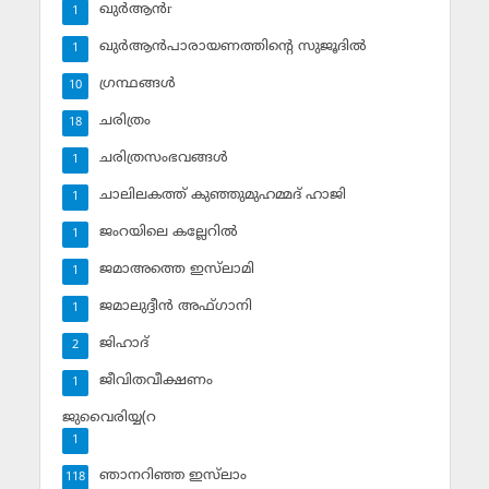
ഖുര്‍ആന്‍r
1
ഖുര്‍ആന്‍പാരായണത്തിന്റെ സുജൂദില്‍
1
ഗ്രന്ഥങ്ങള്‍
10
ചരിത്രം
18
ചരിത്രസംഭവങ്ങള്‍
1
ചാലിലകത്ത് കുഞ്ഞുമുഹമ്മദ് ഹാജി
1
ജംറയിലെ കല്ലേറില്‍
1
ജമാഅത്തെ ഇസ്‌ലാമി
1
ജമാലുദ്ദീന്‍ അഫ്ഗാനി
1
ജിഹാദ്‌
2
ജീവിതവീക്ഷണം
1
ജുവൈരിയ്യ(റ
1
ഞാനറിഞ്ഞ ഇസ്‌ലാം
118