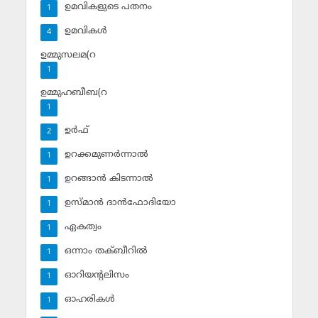
ഉമവികളുടെ പതനം
1
ഉമവികള്‍
4
ഉമ്മുസലമ(റ
1
ഉമ്മുഹബീബ(റ
1
ഉര്‍ഫ്
2
ഉറക്കമുണര്‍ന്നാല്‍
1
ഉറങ്ങാന്‍ കിടന്നാല്‍
1
ഉസ്മാന്‍ ദാന്‍ഫോദിയോ
1
ഏകത്വം
1
ഒന്നാം തക്ബീറില്‍
1
ഓറിയന്റലിസം
1
ഓഹരികള്‍
1