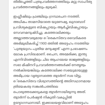
തിരിച്ചെത്തി പത്രപ്രവര്‍ത്തനത്തിലും മറ്റു സാഹിത്യ
പ്രവര്‍ത്തനങ്ങളിലും മുഴുകി.
ഇംഗ്ലീഷിലും ഫ്രഞ്ചിലും ഗ്രന്ഥരചന നടത്തി.
അധികം താമസിയാതെ യുണേഷ്യ, ഖുദാബാദ്
പ്രവിശ്യകളുടെ ബിഷപ്പായും ആര്‍ച്ച്ബിഷപ്പായും
സേവനമനുഷ്ഠിച്ചു. കത്തോലിക്കരും
അല്ലാത്തവരുമായ െ്രെകസ്തവ വൈദികരെ
അഭിമുഖീകരിച്ച് 1900 ത്തില്‍ അദ്ദേഹം നടത്തിയ
‘പുതുയുഗം പുതിയ മനുഷ്യന്‍’ എന്ന പ്രഭാഷണം
ലോക പ്രസിദ്ധമാണ്. ചൈന, അമേരിക്ക, ഇന്ത്യ
എന്നിവിടങ്ങളിലും ചില ആംഗലേയ രാജ്യങ്ങളിലും
സഭാ മിഷിനറി പ്രവവര്‍ത്തനങ്ങള്‍ക്ക് നേതൃത്വം
നല്‍കിയെങ്കിലും കത്തോലിക്ക സഭയുമായുള്ള
അഭിപ്രായ വ്യത്യാസത്തെ തുടര്‍ന്ന് സഭ വിട്ടു.
െ്രെകസ്തവ വിശ്വാസത്തിന്റെ അടിസഥാനമായ
ത്രിയേകത്വ സങ്കല്‍പത്തിലെ
പൊരുത്തക്കേടുകളെ തുടര്‍ന്നായിരുന്നു അത്.
തുടര്‍ന്ന് പേര്‍ഷ്യന്‍ നികുതി വകുപ്പില്‍
ഉദ്യോഗസ്ഥനായി. ഇക്കാലയളവിലാണ് അദ്ദേഹം