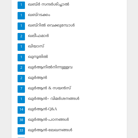
ഖബ്ര്‍ സന്ദര്‍ശിച്ചാല്‍
1
ഖബ്‌റടക്കം
1
ഖബ്‌റില്‍ വെക്കുമ്പോള്‍
1
ഖലീഫമാര്‍
2
ഖിയാസ്
1
ഖുനൂതില്‍
1
ഖുര്‍ആനില്‍നിന്നുള്ളവ
2
ഖുര്‍ആന്‍
2
ഖുര്‍ആന്‍ & സയന്‍സ്‌
7
ഖുര്‍ആന്‍– വിമര്‍ശനങ്ങള്‍
1
ഖുര്‍ആന്‍-Q&A
14
ഖുര്‍ആന്‍-പഠനങ്ങള്‍
38
ഖുര്‍ആന്‍-ലേഖനങ്ങള്‍
33