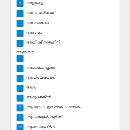
അല്ലാഹു
2
അവകാശികള്‍
1
അവതരണം
1
അസ്വബ
1
അഹ് മദ് സര്‍ഹിന്ദി
1
ആഇശ(റ
1
ആക്ഷേപിച്ചാല്‍
1
ആതിഥേയര്‍ക്ക്
1
ആദം
1
ആദ്യപത്തില്‍
1
ആധുനിക ഇസ്‌ലാമിക ലോകം
7
ആയത്തുല്‍ കുര്‍സി
1
ആരോഗ്യം-Q&A
12