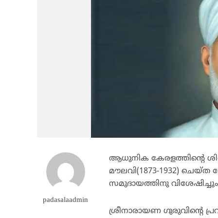
ആധുനിക കേരളത്തിന്റെ ശില്
മൗലവി(1873-1932) ചെയ്ത സ
സമുദായത്തിനു വിശേഷിച്ചും 
padasalaadmin
ശ്രീനാരായണ ഗുരുവിന്റെ പ്രവ