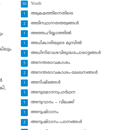
Youth
ം
50
അക്രമത്തിനെതിരെ
1
അടിസ്ഥാനതത്ത്വങ്ങള്‍
2
അത്തഹിയ്യാത്തില്‍
ായ
1
അധികാരിയുടെ മുമ്പില്‍
1
കിലും
അധിനിവേശവിരുദ്ധപോരാട്ടങ്ങള്‍
1
അനന്തരാവകാശം
5
അനന്തരാവകാശം-ലേഖനങ്ങള്‍
2
‍
അനിഷ്ടങ്ങള്‍
1
കി,
അനുമോദനപ്രാര്‍ഥന
1
അനുവാദം – വിലക്ക്‌
1
അനുഷ്ഠാനം
1
അനുഷ്ഠാനം-പഠനങ്ങള്‍
2