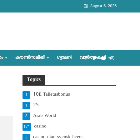
August 6, 2026
രം
കൗണ്‍സലിങ്‌
ഗ്യാലറി
വാര്‍ത്തകള്‍
Topics
10E Talletusbonus
1
25
1
Arab World
8
casino
171
casino utan svensk licens
3