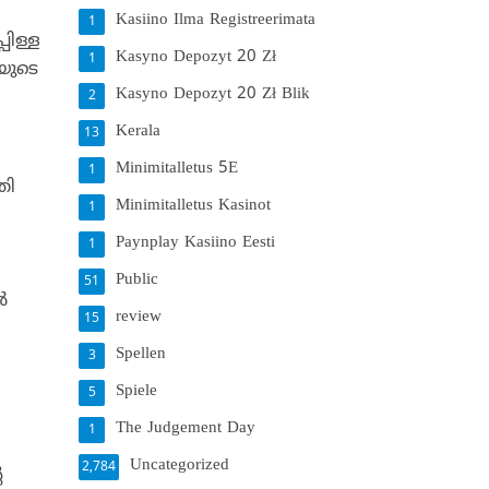
Kasiino Ilma Registreerimata
1
പിള്ള
Kasyno Depozyt 20 Zł
1
യുടെ
Kasyno Depozyt 20 Zł Blik
2
Kerala
13
Minimitalletus 5E
1
തി
Minimitalletus Kasinot
1
Paynplay Kasiino Eesti
1
Public
51
‍
review
15
Spellen
3
Spiele
5
The Judgement Day
1
Uncategorized
2,784
െ