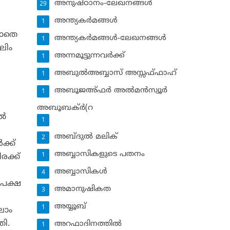
അനുഷ്ഠാനം-ലേഖനങ്ങള്‍
29
അന്ത്യകര്‍മങ്ങള്‍
1
യാതെ
അന്ത്യകര്‍മങ്ങള്‍-ലേഖനങ്ങള്‍
1
ലിം
അന്നമൂട്ടുന്നവര്‍ക്ക്
1
അബുല്‍അബ്ബാസ് അസ്സഫ്ഫാഹ്‌
1
അബൂജഅ്ഫര്‍ അല്‍മന്‍സ്വൂര്‍
1
അബൂബക്ര്‍(റ
്‍
1
അബ്ദുല്‍ മലിക്‌
2
ക്ക്
അബ്ബാസികളുടെ പതനം
1
രക്ക്
അബ്ബാസികള്‍
4
ീപക്ഷ
അമാനുഷികത
3
അയ്യൂബ്‌
1
ലാം
തി.
അറഫാദിനത്തില്‍
1