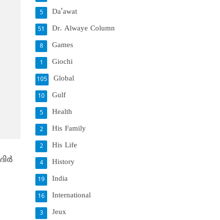
Da'awat
5
Dr. Alwaye Column
51
Games
8
Giochi
1
Global
105
Gulf
10
Health
5
His Family
2
His Life
2
ര്‍
History
4
India
19
International
16
Jeux
3