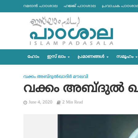
റമദാന്‍ പാഠശാല
ഹജ്ജ് പാഠശാല
പ്രവാചക പാഠശാ
ഹോം
ഇസ് ലാം
പ്രമാണങ്ങള്‍
സമൂഹം
വക്കം അബ്ദുല്‍ഖാദിര്‍ മൗലവി
വക്കം അബ്ദുല്‍ ഖ
June 4, 2020
2 Min Read