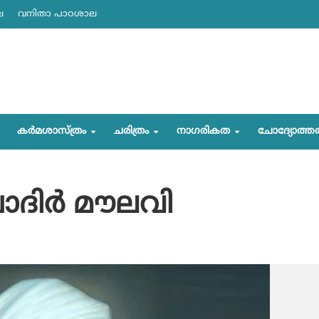
ല
വനിതാ പാഠശാല
കര്‍മശാസ്ത്രം
ചരിത്രം
നാഗരികത
ചോദ്യോത്ത
ാദിര്‍ മൗലവി