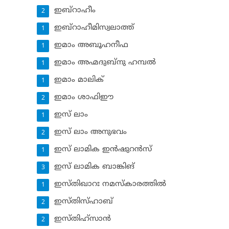
ഇബ്‌റാഹീം
2
ഇബ്‌റാഹീമിസ്വലാത്ത്
1
ഇമാം അബൂഹനീഫ
1
ഇമാം അഹ്മദുബ്‌നു ഹമ്പല്‍
1
ഇമാം മാലിക്
1
ഇമാം ശാഫിഈ
2
ഇസ് ലാം
1
ഇസ് ലാം അനുഭവം
2
ഇസ് ലാമിക ഇന്‍ഷുറന്‍സ്‌
1
ഇസ് ലാമിക ബാങ്കിങ്‌
3
ഇസ്തിഖാറഃ നമസ്‌കാരത്തില്‍
1
ഇസ്തിസ്ഹാബ്
2
ഇസ്തിഹ്‌സാന്‍
2