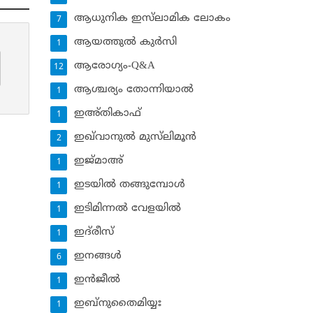
ആധുനിക ഇസ്‌ലാമിക ലോകം
7
ആയത്തുല്‍ കുര്‍സി
1
ആരോഗ്യം-Q&A
12
ആശ്ചര്യം തോന്നിയാല്‍
1
ഇഅ്തികാഫ്‌
1
ഇഖ്‌വാനുല്‍ മുസ്‌ലിമൂന്‍
2
ഇജ്മാഅ്
1
ഇടയില്‍ തങ്ങുമ്പോള്‍
1
ഇടിമിന്നല്‍ വേളയില്‍
1
ഇദ്‌രീസ്‌
1
ഇനങ്ങള്‍
6
ഇന്‍ജീല്‍
1
ഇബ്‌നുതൈമിയ്യഃ
1