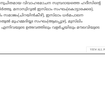
അനുചിതമായ വിവാഹമോചന സമ്പ്രദായത്തെ ഹദീസിന്റെ
ര്‍ത്തു. മനാസ്വിറുല്‍ ഇസ്‌ലാം സംഘം(കൊട്ടാരക്കര),
ലിം സമാജം(ചിറയിന്‍കീഴ്), ഇസ്‌ലാം ധര്‍മപാലന
ുല്‍ മുഹമ്മദിയ്യഃ സംഘം(ആലപ്പുഴ), മുസ്‌ലിം
 എന്നിവയുടെ ഉത്ഭവത്തിലും വളര്‍ച്ചയിലും മൗലവിയുടെ
VIEW ALL 