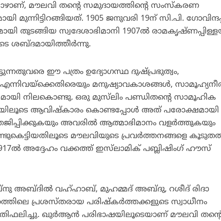
പോഴാണ്, മൗലവി തന്റെ സമുദായത്തിന്റെ സംസ്‌കരണ
മായി മുന്നിട്ടിറങ്ങിയത്. 1905 ജനുവരി 19ന് സി.പി. ഗോവിന്ദപ്
ായി തുടങ്ങിയ സ്വദേശാഭിമാനി 1907ല്‍ രാമകൃഷ്ണപ്പിള്ള
ുടെ ശബ്ദമായിത്തീര്‍ന്നു.
ുന്നതുവരെ ഈ പത്രം ഉദ്യോഗസ്ഥ ദുഷ്പ്രഭുത്വം,
ന്നിവയ്‌ക്കെതിരെയും മനുഷ്യാവകാശങ്ങള്‍, സാമൂഹ്യനീ
ീരമായി നിലകൊണ്ടു. ഒരു മുസ്‌ലിം പണ്ഡിതന്റെ സാമൂഹിക
ിയിലൂടെ ആവിഷ്‌കാരം കൊണ്ടപ്പോള്‍ അത് പരോക്ഷമായി
േജിപ്പിക്കുകയും അവരില്‍ ആത്മാഭിമാനം വളര്‍ത്തുകയും
ടുകെട്ടിയതിലൂടെ മൗലവിയുടെ പ്രവര്‍ത്തനങ്ങളെ കൂടുതല്
 1917ല്‍ അദ്ദേഹം വക്കത്ത് ഇസ്‌ലാമിക് പബ്ലിഷിംഗ് ഹൗസ്
്‌നു അബ്ദില്‍ വഹ്ഹാബ്, മുഹമ്മദ് അബ്ദു, റശീദ് രിദാ
ത്തിലെ പ്രശസ്തരായ പരിഷ്‌കര്‍ത്തക്കളുടെ സ്വാധീനം
രതിഫലിച്ചു. ഖുര്‍ആന്‍ പരിഭാഷയിലൂടെയാണ് മൗലവി തന്റ