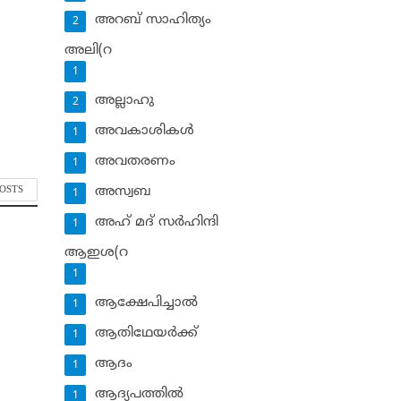
അറബ് സാഹിത്യം
2
അലി(റ
1
അല്ലാഹു
2
അവകാശികള്‍
1
അവതരണം
1
POSTS
അസ്വബ
1
അഹ് മദ് സര്‍ഹിന്ദി
1
ആഇശ(റ
1
ആക്ഷേപിച്ചാല്‍
1
ആതിഥേയര്‍ക്ക്
1
ആദം
1
ആദ്യപത്തില്‍
1