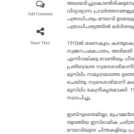
അലയടിച്ചുകൊണ്ടിരിക്കുമ്
വിദ്യാഭ്യാസ പ്രവര്‍ത്തനങ്ങളു
Add Comment
പത്രാധിപരും മൗലവി ഉടമയുമ
പത്രാധിപത്യത്തില്‍ മര്‍ദിതര
Share This!
1910ല്‍ ഭരണകൂടം കണ്ടുകെട്ട
സ്വജനപക്ഷപാതം, അഴിമതി എ
എന്നിവയ്ക്കു വേണ്ടിയും ധ
പ്രതിബദ്ധത സ്വദേശാഭിമാന
മുസ്‌ലിം സമുദായത്തെ ഉത്ത
ചെയ്തു. സ്വദേശാഭിമാനി കണ്
മുസ്‌ലിം കേന്ദ്രീകൃതമാക്കി.
സ്ഥാപിച്ചു.
ഇബ്‌നുതൈമിയ്യഃ, മുഹമ്മദ്ബ
തുടങ്ങിയ ഇസ്‌ലാമിക ചരിത്ര
മൗലവിയുടെ ചിന്തകളിലും പ്