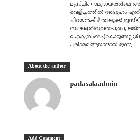
മുസ്‌ലിം സമുദായത്തിലെ 
വെളിച്ചത്തില്‍ അദ്ദേഹം എതി
ചിറയന്‍കീഴ് താലൂക്ക് മുസ്‌
സംഘം(തിരുവന്തപുരം), ലജ്‌നത
ഐക്യസംഘം(കൊടുങ്ങല്ലൂര്‍)
പരിശ്രമങ്ങളുണ്ടായിരുന്നു.
About the author
padasalaadmin
Add Comment