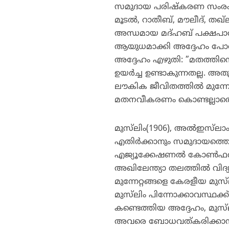
സമുദായ പരിഷ്‌കരണ സംരംഭങ്ങള
മൂടല്‍, റാതീബ്, മൗലീദ്, തഖ്
അന്ധമായ മദ്ഹബ് പക്ഷപാതിത
ആയുധമാക്കി അദ്ദേഹം പോര
അദ്ദേഹം എഴുതി: ”മതത്തിന
ഉയര്‍ച്ച ഉണ്ടാകുന്നതല്ല.
ലൗകിക ജീവിതത്തില്‍ മുന്
മതനവീകരണം കൊണ്ടല്ലാതെ 
മുസ്‌ലിം(1906), അല്‍ഇസ്‌ല
എതിര്‍ക്കാനും സമുദായത്തെ സ
എജ്യൂക്കേഷണല്‍ കോണ്‍ഫറന്‍സ
അഖിലേന്ത്യാ തലത്തില്‍ വിദ്
മുന്നേറ്റങ്ങളെ കേരളീയ മുസ്‌
മുസ്‌ലിം പിന്നോക്കാവസ്ഥക്ക
കണ്ടെത്തിയ അദ്ദേഹം, മുസ്‌ല
അവരെ ബോധവത്കരിക്കാന്‍ 