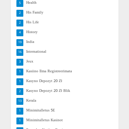
Health
5
His Family
2
His Life
2
History
4
India
19
International
16
Jeux
3
Kasiino Ilma Registreerimata
1
Kasyno Depozyt 20 Zł
1
Kasyno Depozyt 20 Zł Blik
2
Kerala
13
Minimitalletus 5E
1
Minimitalletus Kasinot
1