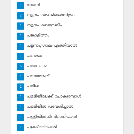
നോമ്പ്‌
1
ന്യൂനപക്ഷകര്‍മശാസ്ത്രം
2
ന്യൂനപക്ഷമുസ്‌ലിം
1
പങ്കാളിത്തം
1
പട്ടണം/ഗ്രാമം എത്തിയാല്‍
1
പണയം
1
പരലോകം
6
പറയേണ്ടത്
1
പലിശ
2
പള്ളിയിലേക്ക് പോകുമ്പോള്‍
1
പള്ളിയില്‍ പ്രവേശിച്ചാല്‍
1
പള്ളിയില്‍നിന്നിറങ്ങിയാല്‍
1
പുകഴ്ത്തിയാല്‍
1