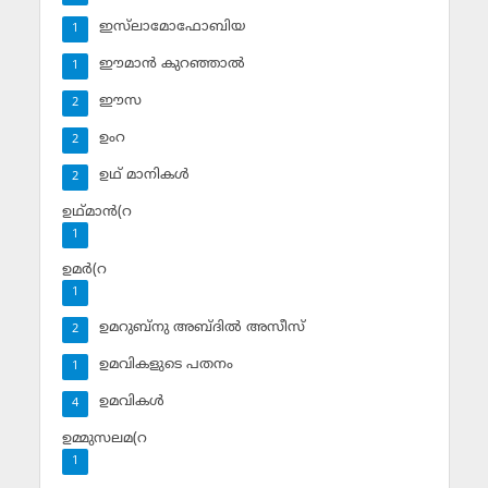
ഇസ്‌ലാമോഫോബിയ
1
ഈമാന്‍ കുറഞ്ഞാല്‍
1
ഈസ
2
ഉംറ
2
ഉഥ് മാനികള്‍
2
ഉഥ്മാന്‍(റ
1
ഉമര്‍(റ
1
ഉമറുബ്‌നു അബ്ദില്‍ അസീസ്‌
2
ഉമവികളുടെ പതനം
1
ഉമവികള്‍
4
ഉമ്മുസലമ(റ
1