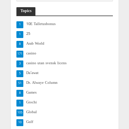
Topics
10E Talletusbonus
1
25
1
Arab World
8
casino
171
casino utan svensk licens
3
Da'awat
5
Dr. Alwaye Column
51
Games
8
Giochi
1
Global
105
Gulf
10