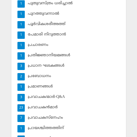
പുതുവസ്ത്രം ധരിച്ചാല്‍
1
പുറത്തുവന്നാല്‍
1
പൂര്‍വികശരീഅത്ത്
1
പേമാരി നിറുത്താന്‍
1
പ്രചാരണം
1
പ്രതിജ്ഞാനിയമങ്ങള്‍
1
പ്രധാന ഘടകങ്ങള്‍
3
പ്രബോധനം
2
പ്രമാണങ്ങള്‍
1
പ്രവാചകന്മാര്‍-Q&A
3
പ്രവാചകന്‍മാര്‍
23
പ്രവാചകസ്‌നേഹം
7
പ്രായശ്ചിത്തത്തിന്
1