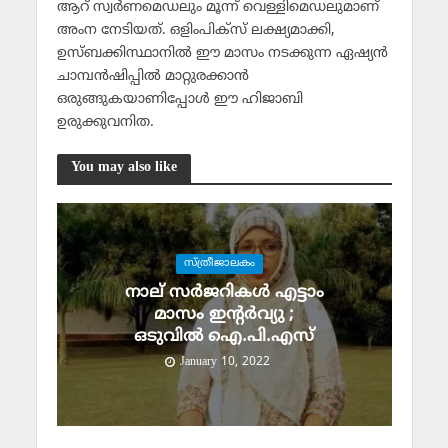
ആറ് സ്വര്‍ണമെഡലും മൂന്ന് വെള്ളിമെഡലുമാണ്
അംന നേടിയത്. ഒളിംപിക്‌സ് ലക്ഷ്യമാക്കി,
ഉസ്ബക്കിസ്ഥാനില്‍ ഈ മാസം നടക്കുന്ന ഏഷ്യന്‍
ചാമ്പന്‍ഷിപ്പില്‍ മാറ്റുരക്കാന്‍
ഒരുങ്ങുകയാണിപ്പോള്‍ ഈ ഹിജാബി
ഉരുക്കുവനിത.
You may also like
സ്ത്രീജാലകം
നാല് സർജറികൾ എട്ടാം
മാസം ഇന്റർവ്യു ;
ഒടുവിൽ ഐ.പി.എസ്
January 10, 2022