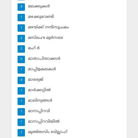
മലക്കുകള്‍
3
മഴക്കുവേണ്ടി
1
മഴയ്ക്ക് നന്ദിസൂചകം
1
മസ്‌ലഹഃ മുര്‍സലഃ
2
മഹ് ര്‍
2
മാതാപിതാക്കള്‍
5
മാപ്പിളകലകള്‍
1
മാര്യേജ്
4
മാര്‍ക്കറ്റില്‍
1
മാലിന്യങ്ങള്‍
1
മാസപ്പിറവി
1
മാസപ്പിറവിയില്‍
1
മുഅ്തസിം ബില്ലാഹ്
1