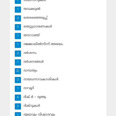
തഫ്‌സീറുകള്‍
1
തവക്കുല്‍
1
തെരഞ്ഞെടുപ്പ്
2
തെറ്റുധാരണകള്‍
5
തൗറാത്ത്
1
ദജ്ജാലില്‍നിന്ന് അഭയം
1
ദര്‍ശനം
2
ദര്‍ശനങ്ങള്‍
1
ദാമ്പത്യം
21
ദായധനാവകാശികള്‍
2
ദാവൂദ്‌
1
ദിക് ര്‍ – ദുആ
6
ദിക്‌റുകള്‍
2
ദുഃഖവും വിഷാദവും
1