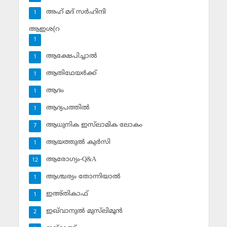
അഹ് മദ് സര്‍ഹിന്ദി
1
ആഇശ(റ
1
ആക്ഷേപിച്ചാല്‍
1
ആതിഥേയര്‍ക്ക്
1
ആദം
1
ആദ്യപത്തില്‍
1
ആധുനിക ഇസ്‌ലാമിക ലോകം
7
ആയത്തുല്‍ കുര്‍സി
1
ആരോഗ്യം-Q&A
12
ആശ്ചര്യം തോന്നിയാല്‍
1
ഇഅ്തികാഫ്‌
1
ഇഖ്‌വാനുല്‍ മുസ്‌ലിമൂന്‍
2