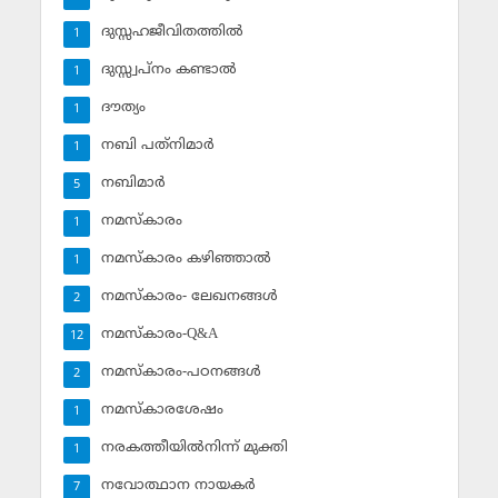
ദുസ്സഹജീവിതത്തില്‍
1
ദുസ്സ്വപ്‌നം കണ്ടാല്‍
1
ദൗത്യം
1
നബി പത്‌നിമാര്‍
1
നബിമാര്‍
5
നമസ്‌കാരം
1
നമസ്‌കാരം കഴിഞ്ഞാല്‍
1
നമസ്‌കാരം- ലേഖനങ്ങള്‍
2
നമസ്‌കാരം-Q&A
12
നമസ്‌കാരം-പഠനങ്ങള്‍
2
നമസ്‌കാരശേഷം
1
നരകത്തീയില്‍നിന്ന് മുക്തി
1
നവോത്ഥാന നായകര്‍
7