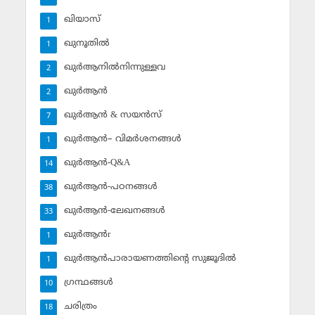
ഖിയാസ്
1
ഖുനൂതില്‍
1
ഖുര്‍ആനില്‍നിന്നുള്ളവ
2
ഖുര്‍ആന്‍
2
ഖുര്‍ആന്‍ & സയന്‍സ്‌
7
ഖുര്‍ആന്‍– വിമര്‍ശനങ്ങള്‍
1
ഖുര്‍ആന്‍-Q&A
14
ഖുര്‍ആന്‍-പഠനങ്ങള്‍
38
ഖുര്‍ആന്‍-ലേഖനങ്ങള്‍
33
ഖുര്‍ആന്‍r
1
ഖുര്‍ആന്‍പാരായണത്തിന്റെ സുജൂദില്‍
1
ഗ്രന്ഥങ്ങള്‍
10
ചരിത്രം
18