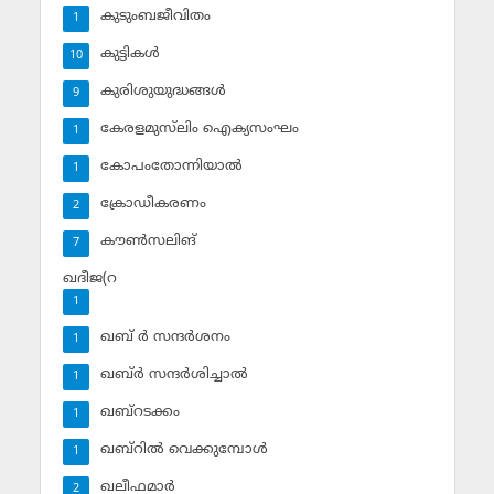
കുടുംബജീവിതം
1
കുട്ടികള്‍
10
കുരിശുയുദ്ധങ്ങള്‍
9
കേരളമുസ്‌ലിം ഐക്യസംഘം
1
കോപംതോന്നിയാല്‍
1
ക്രോഡീകരണം
2
കൗണ്‍സലിങ്‌
7
ഖദീജ(റ
1
ഖബ് ര്‍ സന്ദര്‍ശനം
1
ഖബ്ര്‍ സന്ദര്‍ശിച്ചാല്‍
1
ഖബ്‌റടക്കം
1
ഖബ്‌റില്‍ വെക്കുമ്പോള്‍
1
ഖലീഫമാര്‍
2