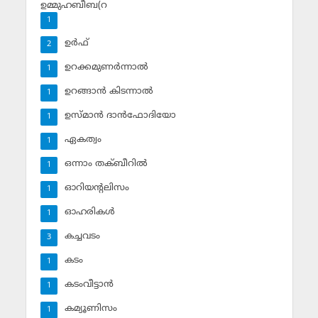
ഉമ്മുഹബീബ(റ
1
ഉര്‍ഫ്
2
ഉറക്കമുണര്‍ന്നാല്‍
1
ഉറങ്ങാന്‍ കിടന്നാല്‍
1
ഉസ്മാന്‍ ദാന്‍ഫോദിയോ
1
ഏകത്വം
1
ഒന്നാം തക്ബീറില്‍
1
ഓറിയന്റലിസം
1
ഓഹരികള്‍
1
കച്ചവടം
3
കടം
1
കടംവീട്ടാന്‍
1
കമ്യൂണിസം
1