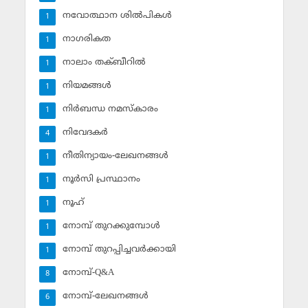
നവോത്ഥാന ശില്‍പികള്‍
1
നാഗരികത
1
നാലാം തക്ബീറില്‍
1
നിയമങ്ങള്‍
1
നിര്‍ബന്ധ നമസ്‌കാരം
1
നിവേദകര്‍
4
നീതിന്യായം-ലേഖനങ്ങള്‍
1
നൂര്‍സി പ്രസ്ഥാനം
1
നൂഹ്‌
1
നോമ്പ് തുറക്കുമ്പോള്‍
1
നോമ്പ് തുറപ്പിച്ചവര്‍ക്കായി
1
നോമ്പ്-Q&A
8
നോമ്പ്-ലേഖനങ്ങള്‍
6