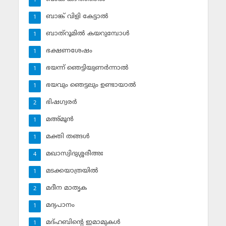
1
ബാങ്ക് വിളി കേട്ടാല്‍
1
ബാത്‌റൂമില്‍ കയറുമ്പോള്‍
1
ഭക്ഷണശേഷം
1
ഭയന്ന് ഞെട്ടിയുണര്‍ന്നാല്‍
1
ഭയവും ഞെട്ടലും ഉണ്ടായാല്‍
1
ഭിഷഗ്വരര്‍
2
മഅ്മൂന്‍
1
മക്തി തങ്ങള്‍
1
മഖാസ്വിദുശ്ശരീഅഃ
4
മടക്കയാത്രയില്‍
1
മദീന മാതൃക
2
മദ്യപാനം
1
മദ്ഹബിന്റെ ഇമാമുകള്‍
1