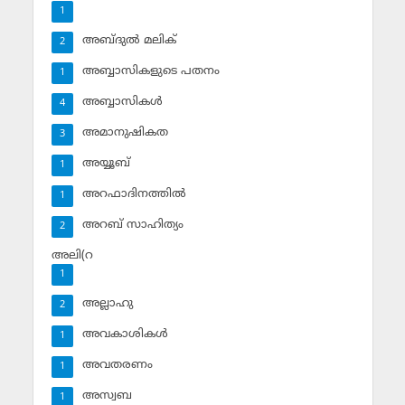
1
അബ്ദുല്‍ മലിക്‌
2
അബ്ബാസികളുടെ പതനം
1
അബ്ബാസികള്‍
4
അമാനുഷികത
3
അയ്യൂബ്‌
1
അറഫാദിനത്തില്‍
1
അറബ് സാഹിത്യം
2
അലി(റ
1
അല്ലാഹു
2
അവകാശികള്‍
1
അവതരണം
1
അസ്വബ
1