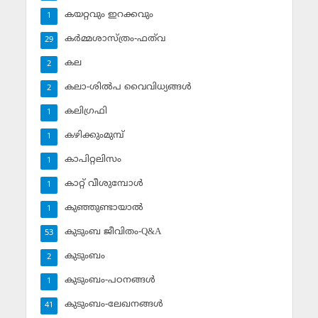
കയറ്റവും ഇറക്കവും
1
കര്‍മ്മശാസ്ത്രം-ഫത്‌വ
29
കല
2
കലാ-ശില്‍പ വൈവിധ്യങ്ങള്‍
2
കലിഗ്രഫി
1
കഴിക്കുംമുമ്പ്
1
കാപിറ്റലിസം
1
കാറ്റ് വീശുമ്പോള്‍
1
കുഞ്ഞുണ്ടായാല്‍
1
കുടുംബ ജീവിതം-Q&A
53
കുടുംബം
2
കുടുംബം-പഠനങ്ങള്‍
1
കുടുംബം-ലേഖനങ്ങള്‍
41