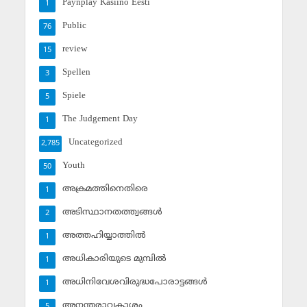
Paynplay Kasiino Eesti
1
Public
76
review
15
Spellen
3
Spiele
5
The Judgement Day
1
Uncategorized
2,785
Youth
50
അക്രമത്തിനെതിരെ
1
അടിസ്ഥാനതത്ത്വങ്ങള്‍
2
അത്തഹിയ്യാത്തില്‍
1
അധികാരിയുടെ മുമ്പില്‍
1
അധിനിവേശവിരുദ്ധപോരാട്ടങ്ങള്‍
1
അനന്തരാവകാശം
5