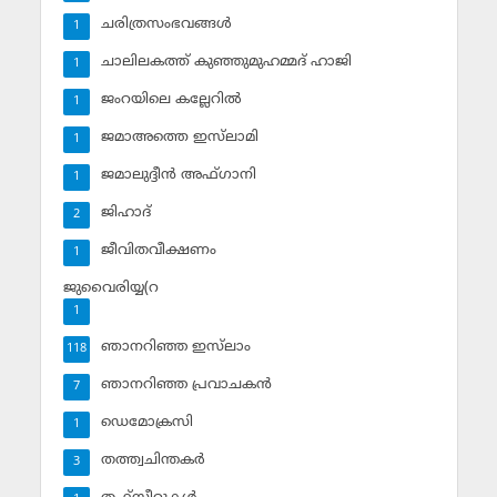
ചരിത്രസംഭവങ്ങള്‍
1
ചാലിലകത്ത് കുഞ്ഞുമുഹമ്മദ് ഹാജി
1
ജംറയിലെ കല്ലേറില്‍
1
ജമാഅത്തെ ഇസ്‌ലാമി
1
ജമാലുദ്ദീന്‍ അഫ്ഗാനി
1
ജിഹാദ്‌
2
ജീവിതവീക്ഷണം
1
ജുവൈരിയ്യ(റ
1
ഞാനറിഞ്ഞ ഇസ്‌ലാം
118
ഞാനറിഞ്ഞ പ്രവാചകന്‍
7
ഡെമോക്രസി
1
തത്ത്വചിന്തകര്‍
3