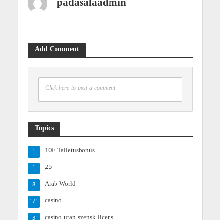
padasalaadmin
Add Comment
Click here to post a comment
Topics
10E Talletusbonus
1
25
1
Arab World
8
casino
171
casino utan svensk licens
3