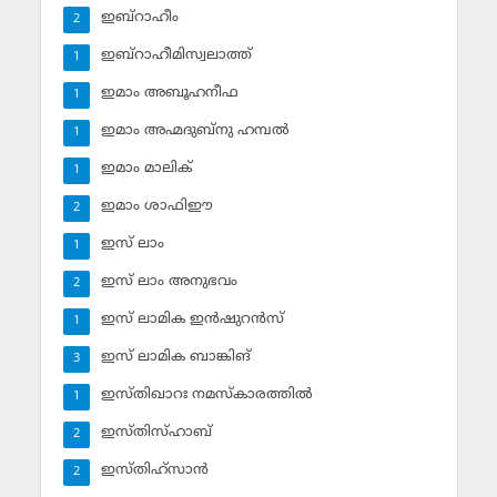
ഇബ്‌റാഹീം
2
ഇബ്‌റാഹീമിസ്വലാത്ത്
1
ഇമാം അബൂഹനീഫ
1
ഇമാം അഹ്മദുബ്‌നു ഹമ്പല്‍
1
ഇമാം മാലിക്
1
ഇമാം ശാഫിഈ
2
ഇസ് ലാം
1
ഇസ് ലാം അനുഭവം
2
ഇസ് ലാമിക ഇന്‍ഷുറന്‍സ്‌
1
ഇസ് ലാമിക ബാങ്കിങ്‌
3
ഇസ്തിഖാറഃ നമസ്‌കാരത്തില്‍
1
ഇസ്തിസ്ഹാബ്
2
ഇസ്തിഹ്‌സാന്‍
2