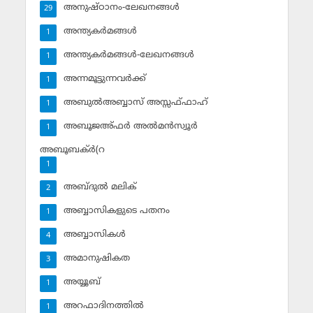
അനുഷ്ഠാനം-ലേഖനങ്ങള്‍
29
അന്ത്യകര്‍മങ്ങള്‍
1
അന്ത്യകര്‍മങ്ങള്‍-ലേഖനങ്ങള്‍
1
അന്നമൂട്ടുന്നവര്‍ക്ക്
1
അബുല്‍അബ്ബാസ് അസ്സഫ്ഫാഹ്‌
1
അബൂജഅ്ഫര്‍ അല്‍മന്‍സ്വൂര്‍
1
അബൂബക്ര്‍(റ
1
അബ്ദുല്‍ മലിക്‌
2
അബ്ബാസികളുടെ പതനം
1
അബ്ബാസികള്‍
4
അമാനുഷികത
3
അയ്യൂബ്‌
1
അറഫാദിനത്തില്‍
1