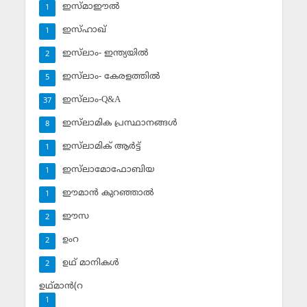
ഇസ്മാഈല്‍
1
ഇസ്ഹാഖ്‌
1
ഇസ്‌ലാം- ഇന്ത്യയില്‍
2
ഇസ്‌ലാം- കേരളത്തില്‍
5
ഇസ്‌ലാം-Q&A
37
ഇസ്‌ലാമിക പ്രസ്ഥാനങ്ങള്‍
8
ഇസ്‌ലാമിക് ആര്‍ട്ട്
1
ഇസ്‌ലാമോഫോബിയ
1
ഈമാന്‍ കുറഞ്ഞാല്‍
1
ഈസ
2
ഉംറ
2
ഉഥ് മാനികള്‍
2
ഉഥ്മാന്‍(റ
1