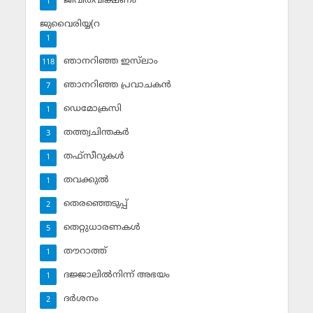
ജീവിതവീക്ഷണം
1
ജുവൈരിയ്യ(റ
1
ഞാനറിഞ്ഞ ഇസ്‌ലാം
118
ഞാനറിഞ്ഞ പ്രവാചകന്‍
7
ഡെമോക്രസി
1
തത്ത്വചിന്തകര്‍
3
തഫ്‌സീറുകള്‍
1
തവക്കുല്‍
1
തെരഞ്ഞെടുപ്പ്
2
തെറ്റുധാരണകള്‍
5
തൗറാത്ത്
1
ദജ്ജാലില്‍നിന്ന് അഭയം
1
ദര്‍ശനം
2