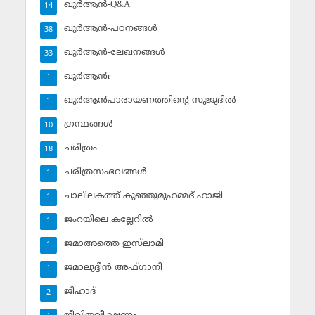
ഖുര്‍ആന്‍-Q&A
14
ഖുര്‍ആന്‍-പഠനങ്ങള്‍
38
ഖുര്‍ആന്‍-ലേഖനങ്ങള്‍
33
ഖുര്‍ആന്‍r
1
ഖുര്‍ആന്‍പാരായണത്തിന്റെ സുജൂദില്‍
1
ഗ്രന്ഥങ്ങള്‍
10
ചരിത്രം
18
ചരിത്രസംഭവങ്ങള്‍
1
ചാലിലകത്ത് കുഞ്ഞുമുഹമ്മദ് ഹാജി
1
ജംറയിലെ കല്ലേറില്‍
1
ജമാഅത്തെ ഇസ്‌ലാമി
1
ജമാലുദ്ദീന്‍ അഫ്ഗാനി
1
ജിഹാദ്‌
2