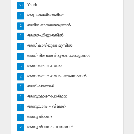
Youth
50
അക്രമത്തിനെതിരെ
1
അടിസ്ഥാനതത്ത്വങ്ങള്‍
2
അത്തഹിയ്യാത്തില്‍
1
അധികാരിയുടെ മുമ്പില്‍
1
അധിനിവേശവിരുദ്ധപോരാട്ടങ്ങള്‍
1
അനന്തരാവകാശം
5
അനന്തരാവകാശം-ലേഖനങ്ങള്‍
2
അനിഷ്ടങ്ങള്‍
1
അനുമോദനപ്രാര്‍ഥന
1
അനുവാദം – വിലക്ക്‌
1
അനുഷ്ഠാനം
1
അനുഷ്ഠാനം-പഠനങ്ങള്‍
2