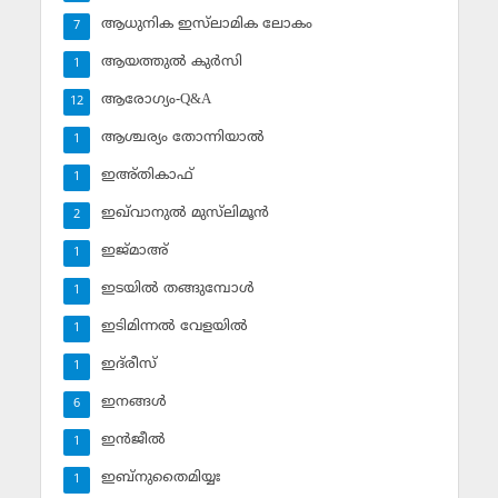
ആധുനിക ഇസ്‌ലാമിക ലോകം
7
ആയത്തുല്‍ കുര്‍സി
1
ആരോഗ്യം-Q&A
12
ആശ്ചര്യം തോന്നിയാല്‍
1
ഇഅ്തികാഫ്‌
1
ഇഖ്‌വാനുല്‍ മുസ്‌ലിമൂന്‍
2
ഇജ്മാഅ്
1
ഇടയില്‍ തങ്ങുമ്പോള്‍
1
ഇടിമിന്നല്‍ വേളയില്‍
1
ഇദ്‌രീസ്‌
1
ഇനങ്ങള്‍
6
ഇന്‍ജീല്‍
1
ഇബ്‌നുതൈമിയ്യഃ
1