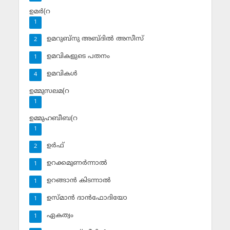
ഉമര്‍(റ
1
ഉമറുബ്‌നു അബ്ദില്‍ അസീസ്‌
2
ഉമവികളുടെ പതനം
1
ഉമവികള്‍
4
ഉമ്മുസലമ(റ
1
ഉമ്മുഹബീബ(റ
1
ഉര്‍ഫ്
2
ഉറക്കമുണര്‍ന്നാല്‍
1
ഉറങ്ങാന്‍ കിടന്നാല്‍
1
ഉസ്മാന്‍ ദാന്‍ഫോദിയോ
1
ഏകത്വം
1