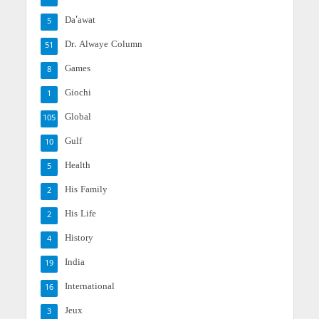
Da'awat
5
Dr. Alwaye Column
51
Games
8
Giochi
1
Global
105
Gulf
10
Health
5
His Family
2
His Life
2
History
4
India
19
International
16
Jeux
3