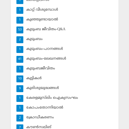
1
കാറ്റ് വീശുമ്പോള്‍
1
കുഞ്ഞുണ്ടായാല്‍
1
കുടുംബ ജീവിതം-Q&A
53
കുടുംബം
2
കുടുംബം-പഠനങ്ങള്‍
1
കുടുംബം-ലേഖനങ്ങള്‍
41
കുടുംബജീവിതം
1
കുട്ടികള്‍
10
കുരിശുയുദ്ധങ്ങള്‍
9
കേരളമുസ്‌ലിം ഐക്യസംഘം
1
കോപംതോന്നിയാല്‍
1
ക്രോഡീകരണം
2
കൗണ്‍സലിങ്‌
7