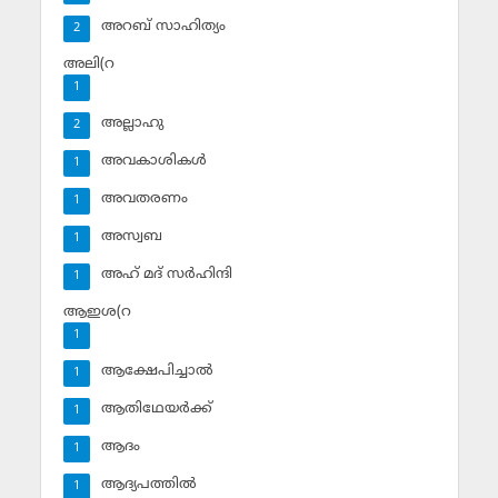
അറബ് സാഹിത്യം
2
അലി(റ
1
അല്ലാഹു
2
അവകാശികള്‍
1
അവതരണം
1
അസ്വബ
1
അഹ് മദ് സര്‍ഹിന്ദി
1
ആഇശ(റ
1
ആക്ഷേപിച്ചാല്‍
1
ആതിഥേയര്‍ക്ക്
1
ആദം
1
ആദ്യപത്തില്‍
1