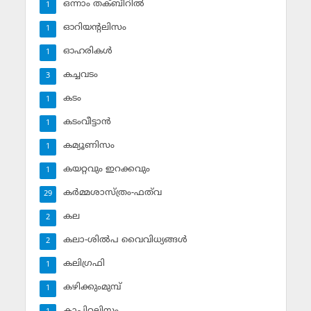
ഒന്നാം തക്ബീറില്‍
1
ഓറിയന്റലിസം
1
ഓഹരികള്‍
1
കച്ചവടം
3
കടം
1
കടംവീട്ടാന്‍
1
കമ്യൂണിസം
1
കയറ്റവും ഇറക്കവും
1
കര്‍മ്മശാസ്ത്രം-ഫത്‌വ
29
കല
2
കലാ-ശില്‍പ വൈവിധ്യങ്ങള്‍
2
കലിഗ്രഫി
1
കഴിക്കുംമുമ്പ്
1
കാപിറ്റലിസം