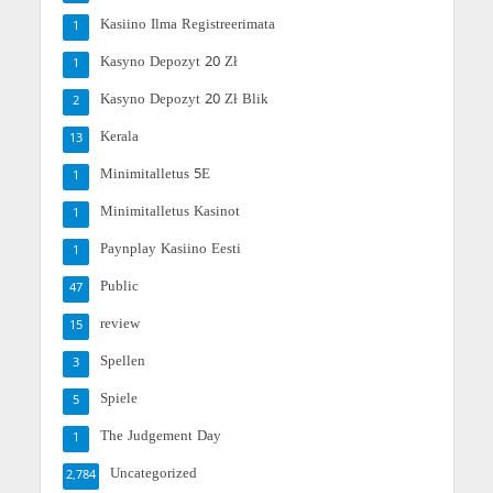
Kasiino Ilma Registreerimata
1
Kasyno Depozyt 20 Zł
1
Kasyno Depozyt 20 Zł Blik
2
Kerala
13
Minimitalletus 5E
1
Minimitalletus Kasinot
1
Paynplay Kasiino Eesti
1
Public
47
review
15
Spellen
3
Spiele
5
The Judgement Day
1
Uncategorized
2,784