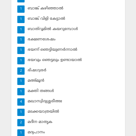
ബാങ്ക് കഴിഞ്ഞാല്‍
1
ബാങ്ക് വിളി കേട്ടാല്‍
1
ബാത്‌റൂമില്‍ കയറുമ്പോള്‍
1
ഭക്ഷണശേഷം
1
ഭയന്ന് ഞെട്ടിയുണര്‍ന്നാല്‍
1
ഭയവും ഞെട്ടലും ഉണ്ടായാല്‍
1
ഭിഷഗ്വരര്‍
2
മഅ്മൂന്‍
1
മക്തി തങ്ങള്‍
1
മഖാസ്വിദുശ്ശരീഅഃ
4
മടക്കയാത്രയില്‍
1
മദീന മാതൃക
2
മദ്യപാനം
1