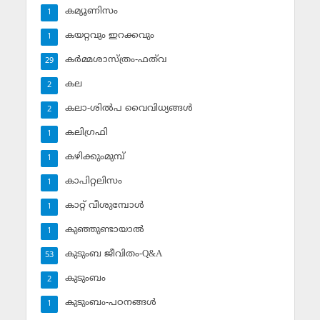
കമ്യൂണിസം
1
കയറ്റവും ഇറക്കവും
1
കര്‍മ്മശാസ്ത്രം-ഫത്‌വ
29
കല
2
കലാ-ശില്‍പ വൈവിധ്യങ്ങള്‍
2
കലിഗ്രഫി
1
കഴിക്കുംമുമ്പ്
1
കാപിറ്റലിസം
1
കാറ്റ് വീശുമ്പോള്‍
1
കുഞ്ഞുണ്ടായാല്‍
1
കുടുംബ ജീവിതം-Q&A
53
കുടുംബം
2
കുടുംബം-പഠനങ്ങള്‍
1