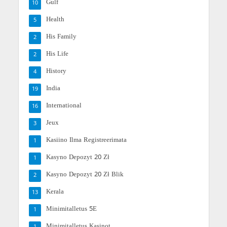
Gulf
10
Health
5
His Family
2
His Life
2
History
4
India
19
International
16
Jeux
3
Kasiino Ilma Registreerimata
1
Kasyno Depozyt 20 Zł
1
Kasyno Depozyt 20 Zł Blik
2
Kerala
13
Minimitalletus 5E
1
Minimitalletus Kasinot