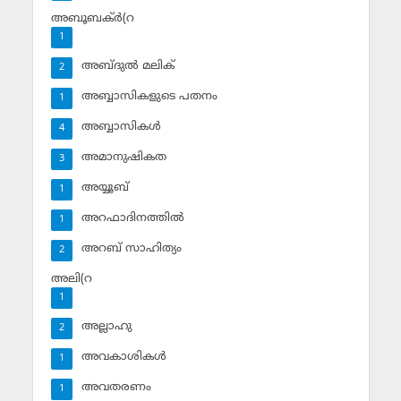
അബൂബക്ര്‍(റ
1
അബ്ദുല്‍ മലിക്‌
2
അബ്ബാസികളുടെ പതനം
1
അബ്ബാസികള്‍
4
അമാനുഷികത
3
അയ്യൂബ്‌
1
അറഫാദിനത്തില്‍
1
അറബ് സാഹിത്യം
2
അലി(റ
1
അല്ലാഹു
2
അവകാശികള്‍
1
അവതരണം
1