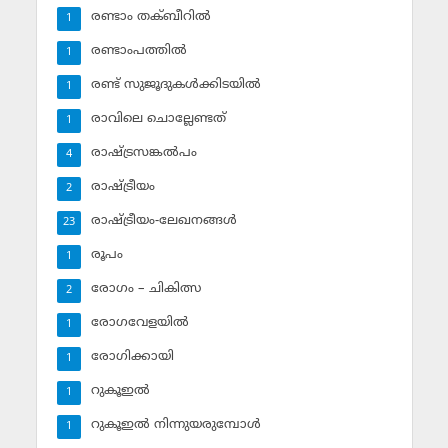
രണ്ടാം തക്ബീറില്‍
1
രണ്ടാംപത്തില്‍
1
രണ്ട് സുജൂദുകള്‍ക്കിടയില്‍
1
രാവിലെ ചൊല്ലേണ്ടത്
1
രാഷ്ട്രസങ്കല്‍പം
4
രാഷ്ട്രീയം
2
രാഷ്ട്രീയം-ലേഖനങ്ങള്‍
23
രൂപം
1
രോഗം – ചികിത്സ
2
രോഗവേളയില്‍
1
രോഗിക്കായി
1
റുകൂഇല്‍
1
റുകൂഇല്‍ നിന്നുയരുമ്പോള്‍
1