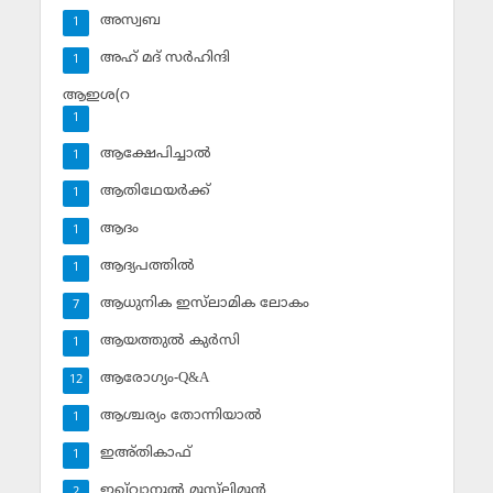
അസ്വബ
1
അഹ് മദ് സര്‍ഹിന്ദി
1
ആഇശ(റ
1
ആക്ഷേപിച്ചാല്‍
1
ആതിഥേയര്‍ക്ക്
1
ആദം
1
ആദ്യപത്തില്‍
1
ആധുനിക ഇസ്‌ലാമിക ലോകം
7
ആയത്തുല്‍ കുര്‍സി
1
ആരോഗ്യം-Q&A
12
ആശ്ചര്യം തോന്നിയാല്‍
1
ഇഅ്തികാഫ്‌
1
ഇഖ്‌വാനുല്‍ മുസ്‌ലിമൂന്‍
2