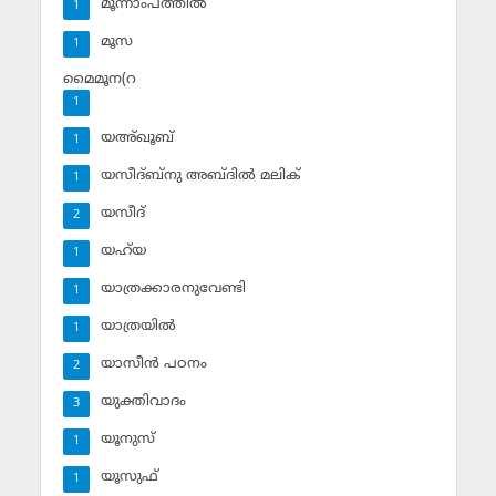
മൂന്നാംപത്തില്‍
1
മൂസ
1
മൈമൂന(റ
1
യഅ്ഖൂബ്‌
1
യസീദ്ബ്‌നു അബ്ദില്‍ മലിക്‌
1
യസീദ്‌
2
യഹ്‌യ
1
യാത്രക്കാരനുവേണ്ടി
1
യാത്രയില്‍
1
യാസീന്‍ പഠനം
2
യുക്തിവാദം
3
യൂനുസ്‌
1
യൂസുഫ്‌
1