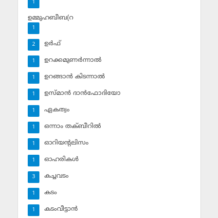
1
ഉമ്മുഹബീബ(റ
1
ഉര്‍ഫ്
2
ഉറക്കമുണര്‍ന്നാല്‍
1
ഉറങ്ങാന്‍ കിടന്നാല്‍
1
ഉസ്മാന്‍ ദാന്‍ഫോദിയോ
1
ഏകത്വം
1
ഒന്നാം തക്ബീറില്‍
1
ഓറിയന്റലിസം
1
ഓഹരികള്‍
1
കച്ചവടം
3
കടം
1
കടംവീട്ടാന്‍
1