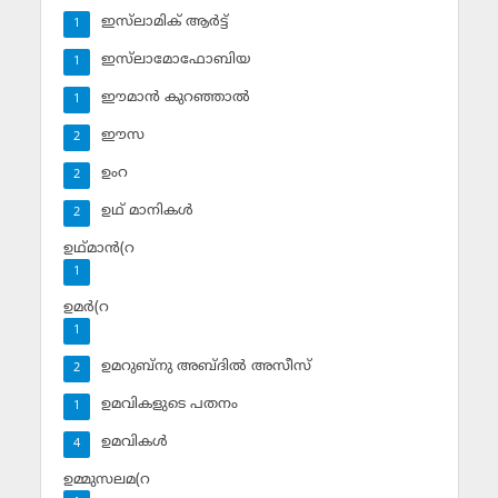
ഇസ്‌ലാമിക് ആര്‍ട്ട്
1
ഇസ്‌ലാമോഫോബിയ
1
ഈമാന്‍ കുറഞ്ഞാല്‍
1
ഈസ
2
ഉംറ
2
ഉഥ് മാനികള്‍
2
ഉഥ്മാന്‍(റ
1
ഉമര്‍(റ
1
ഉമറുബ്‌നു അബ്ദില്‍ അസീസ്‌
2
ഉമവികളുടെ പതനം
1
ഉമവികള്‍
4
ഉമ്മുസലമ(റ