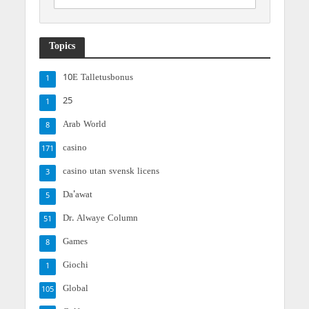
Topics
10E Talletusbonus
1
25
1
Arab World
8
casino
171
casino utan svensk licens
3
Da'awat
5
Dr. Alwaye Column
51
Games
8
Giochi
1
Global
105