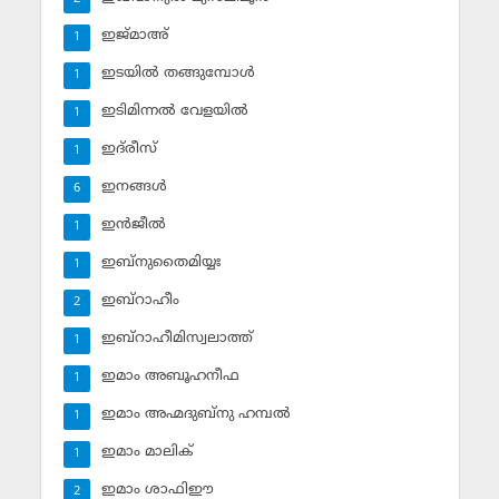
ഇജ്മാഅ്
1
ഇടയില്‍ തങ്ങുമ്പോള്‍
1
ഇടിമിന്നല്‍ വേളയില്‍
1
ഇദ്‌രീസ്‌
1
ഇനങ്ങള്‍
6
ഇന്‍ജീല്‍
1
ഇബ്‌നുതൈമിയ്യഃ
1
ഇബ്‌റാഹീം
2
ഇബ്‌റാഹീമിസ്വലാത്ത്
1
ഇമാം അബൂഹനീഫ
1
ഇമാം അഹ്മദുബ്‌നു ഹമ്പല്‍
1
ഇമാം മാലിക്
1
ഇമാം ശാഫിഈ
2