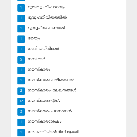
ദുഃഖവും വിഷാദവും
1
ദുസ്സഹജീവിതത്തില്‍
1
ദുസ്സ്വപ്‌നം കണ്ടാല്‍
1
ദൗത്യം
1
നബി പത്‌നിമാര്‍
1
നബിമാര്‍
5
നമസ്‌കാരം
1
നമസ്‌കാരം കഴിഞ്ഞാല്‍
1
നമസ്‌കാരം- ലേഖനങ്ങള്‍
2
നമസ്‌കാരം-Q&A
12
നമസ്‌കാരം-പഠനങ്ങള്‍
2
നമസ്‌കാരശേഷം
1
നരകത്തീയില്‍നിന്ന് മുക്തി
1