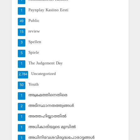
1
Paynplay Kasiino Eesti
1
Public
49
review
15
Spellen
3
Spiele
5
The Judgement Day
1
Uncategorized
2,784
Youth
50
അക്രമത്തിനെതിരെ
1
അടിസ്ഥാനതത്ത്വങ്ങള്‍
2
അത്തഹിയ്യാത്തില്‍
1
അധികാരിയുടെ മുമ്പില്‍
1
അധിനിവേശവിരുദ്ധപോരാട്ടങ്ങള്‍
1