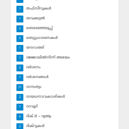
തഫ്‌സീറുകള്‍
1
തവക്കുല്‍
1
തെരഞ്ഞെടുപ്പ്
2
തെറ്റുധാരണകള്‍
5
തൗറാത്ത്
1
ദജ്ജാലില്‍നിന്ന് അഭയം
1
ദര്‍ശനം
2
ദര്‍ശനങ്ങള്‍
1
ദാമ്പത്യം
21
ദായധനാവകാശികള്‍
2
ദാവൂദ്‌
1
ദിക് ര്‍ – ദുആ
6
ദിക്‌റുകള്‍
2