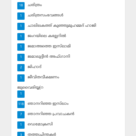
ചരിത്രം
18
ചരിത്രസംഭവങ്ങള്‍
1
ചാലിലകത്ത് കുഞ്ഞുമുഹമ്മദ് ഹാജി
1
ജംറയിലെ കല്ലേറില്‍
1
ജമാഅത്തെ ഇസ്‌ലാമി
1
ജമാലുദ്ദീന്‍ അഫ്ഗാനി
1
ജിഹാദ്‌
2
ജീവിതവീക്ഷണം
1
ജുവൈരിയ്യ(റ
1
ഞാനറിഞ്ഞ ഇസ്‌ലാം
118
ഞാനറിഞ്ഞ പ്രവാചകന്‍
7
ഡെമോക്രസി
1
തത്ത്വചിന്തകര്‍
3