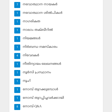
നവോത്ഥാന നായകര്‍
7
നവോത്ഥാന ശില്‍പികള്‍
1
നാഗരികത
1
നാലാം തക്ബീറില്‍
1
നിയമങ്ങള്‍
1
നിര്‍ബന്ധ നമസ്‌കാരം
1
നിവേദകര്‍
4
നീതിന്യായം-ലേഖനങ്ങള്‍
1
നൂര്‍സി പ്രസ്ഥാനം
1
നൂഹ്‌
1
നോമ്പ് തുറക്കുമ്പോള്‍
1
നോമ്പ് തുറപ്പിച്ചവര്‍ക്കായി
1
നോമ്പ്-Q&A
8