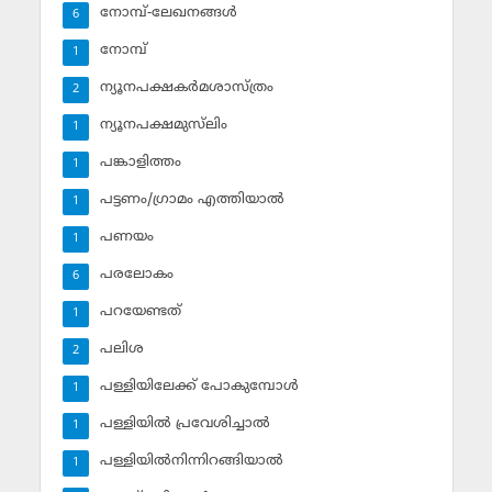
നോമ്പ്-ലേഖനങ്ങള്‍
6
നോമ്പ്‌
1
ന്യൂനപക്ഷകര്‍മശാസ്ത്രം
2
ന്യൂനപക്ഷമുസ്‌ലിം
1
പങ്കാളിത്തം
1
പട്ടണം/ഗ്രാമം എത്തിയാല്‍
1
പണയം
1
പരലോകം
6
പറയേണ്ടത്
1
പലിശ
2
പള്ളിയിലേക്ക് പോകുമ്പോള്‍
1
പള്ളിയില്‍ പ്രവേശിച്ചാല്‍
1
പള്ളിയില്‍നിന്നിറങ്ങിയാല്‍
1