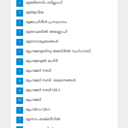
മുഅ്തസിം ബില്ലാഹ്
1
മുആവിയ
1
മുജാഹിദീന്‍ പ്രസ്ഥാനം
1
മുതവക്കില്‍ അലല്ലാഹ്
1
മുന്നൊരുക്കങ്ങള്‍
1
മുഹമ്മദുബ്‌നു അബ്ദില്‍ വഹ്ഹാബ്
1
മുഹമ്മദുല്‍ മഹ്ദി
1
മുഹമ്മദ് നബി
1
മുഹമ്മദ് നബി- ലേഖനങ്ങള്‍
6
മുഹമ്മദ് നബി-Q&A
4
മുഹമ്മദ്‌
16
മുഹര്‍റം-Q&A
1
മൂന്നാം തക്ബീറില്‍
1