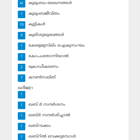
കുടുംബം-ലേഖനങ്ങള്‍
41
കുടുംബജീവിതം
1
കുട്ടികള്‍
10
കുരിശുയുദ്ധങ്ങള്‍
9
കേരളമുസ്‌ലിം ഐക്യസംഘം
1
കോപംതോന്നിയാല്‍
1
ക്രോഡീകരണം
2
കൗണ്‍സലിങ്‌
7
ഖദീജ(റ
1
ഖബ് ര്‍ സന്ദര്‍ശനം
1
ഖബ്ര്‍ സന്ദര്‍ശിച്ചാല്‍
1
ഖബ്‌റടക്കം
1
ഖബ്‌റില്‍ വെക്കുമ്പോള്‍
1