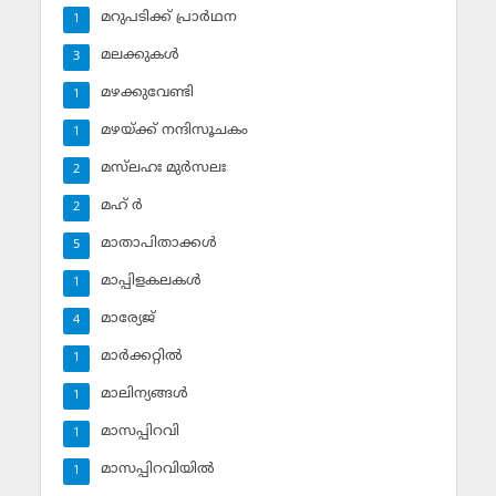
മറുപടിക്ക് പ്രാര്‍ഥന
1
മലക്കുകള്‍
3
മഴക്കുവേണ്ടി
1
മഴയ്ക്ക് നന്ദിസൂചകം
1
മസ്‌ലഹഃ മുര്‍സലഃ
2
മഹ് ര്‍
2
മാതാപിതാക്കള്‍
5
മാപ്പിളകലകള്‍
1
മാര്യേജ്
4
മാര്‍ക്കറ്റില്‍
1
മാലിന്യങ്ങള്‍
1
മാസപ്പിറവി
1
മാസപ്പിറവിയില്‍
1