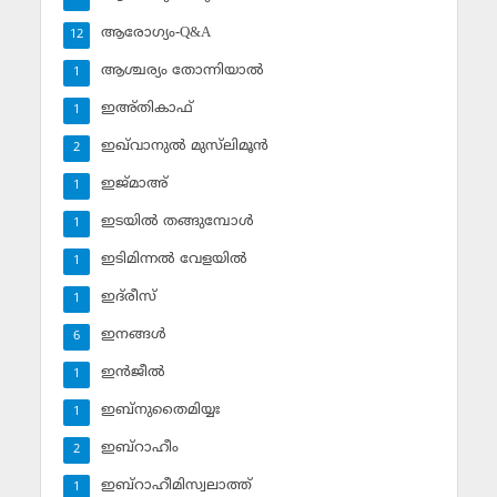
ആരോഗ്യം-Q&A
12
ആശ്ചര്യം തോന്നിയാല്‍
1
ഇഅ്തികാഫ്‌
1
ഇഖ്‌വാനുല്‍ മുസ്‌ലിമൂന്‍
2
ഇജ്മാഅ്
1
ഇടയില്‍ തങ്ങുമ്പോള്‍
1
ഇടിമിന്നല്‍ വേളയില്‍
1
ഇദ്‌രീസ്‌
1
ഇനങ്ങള്‍
6
ഇന്‍ജീല്‍
1
ഇബ്‌നുതൈമിയ്യഃ
1
ഇബ്‌റാഹീം
2
ഇബ്‌റാഹീമിസ്വലാത്ത്
1