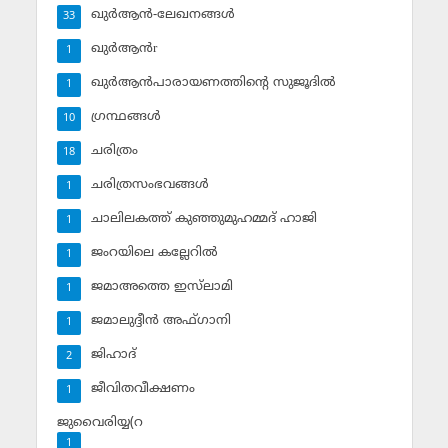
ഖുര്‍ആന്‍-ലേഖനങ്ങള്‍
33
ഖുര്‍ആന്‍r
1
ഖുര്‍ആന്‍പാരായണത്തിന്റെ സുജൂദില്‍
1
ഗ്രന്ഥങ്ങള്‍
10
ചരിത്രം
18
ചരിത്രസംഭവങ്ങള്‍
1
ചാലിലകത്ത് കുഞ്ഞുമുഹമ്മദ് ഹാജി
1
ജംറയിലെ കല്ലേറില്‍
1
ജമാഅത്തെ ഇസ്‌ലാമി
1
ജമാലുദ്ദീന്‍ അഫ്ഗാനി
1
ജിഹാദ്‌
2
ജീവിതവീക്ഷണം
1
ജുവൈരിയ്യ(റ
1