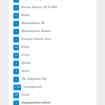
Kasyno Depozyt 20 Zł Blik
2
Kerala
13
Minimitalletus 5E
1
Minimitalletus Kasinot
1
Paynplay Kasiino Eesti
1
Public
44
review
15
Spellen
3
Spiele
5
The Judgement Day
1
Uncategorized
2,784
Youth
50
അക്രമത്തിനെതിരെ
1