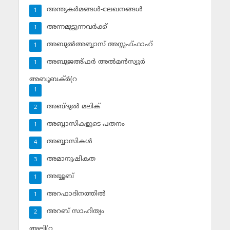
അന്ത്യകര്‍മങ്ങള്‍-ലേഖനങ്ങള്‍
1
അന്നമൂട്ടുന്നവര്‍ക്ക്
1
അബുല്‍അബ്ബാസ് അസ്സഫ്ഫാഹ്‌
1
അബൂജഅ്ഫര്‍ അല്‍മന്‍സ്വൂര്‍
1
അബൂബക്ര്‍(റ
1
അബ്ദുല്‍ മലിക്‌
2
അബ്ബാസികളുടെ പതനം
1
അബ്ബാസികള്‍
4
അമാനുഷികത
3
അയ്യൂബ്‌
1
അറഫാദിനത്തില്‍
1
അറബ് സാഹിത്യം
2
അലി(റ