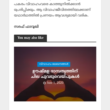
പകരം വിവാഹംവരെ കാത്തുനില്‍ക്കാന്‍
പ്രേരിപ്പിക്കും. ആ വിവാഹജീവിതത്തിലേക്കാണ്
യഥാര്‍ഥത്തില്‍ പ്രണയം ആവശ്യമായി വരിക.
സദഫ് ഫാറൂഖി
You may also like
വിവാഹം-ലേഖനങ്ങള്‍
ഊഷ്മള ദാമ്പത്യത്തിന്
ചില ചുവടുവെയ്പുകള്‍
June 1, 2020