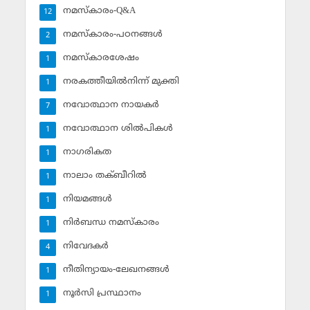
നമസ്‌കാരം-Q&A
12
നമസ്‌കാരം-പഠനങ്ങള്‍
2
നമസ്‌കാരശേഷം
1
നരകത്തീയില്‍നിന്ന് മുക്തി
1
നവോത്ഥാന നായകര്‍
7
നവോത്ഥാന ശില്‍പികള്‍
1
നാഗരികത
1
നാലാം തക്ബീറില്‍
1
നിയമങ്ങള്‍
1
നിര്‍ബന്ധ നമസ്‌കാരം
1
നിവേദകര്‍
4
നീതിന്യായം-ലേഖനങ്ങള്‍
1
നൂര്‍സി പ്രസ്ഥാനം
1