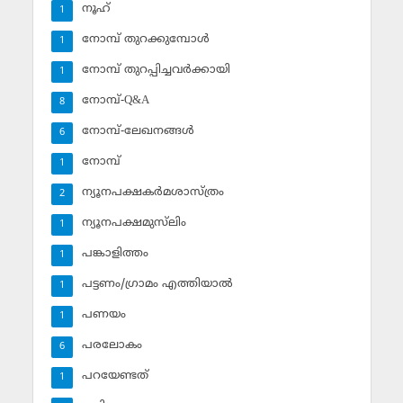
നൂഹ്‌
1
നോമ്പ് തുറക്കുമ്പോള്‍
1
നോമ്പ് തുറപ്പിച്ചവര്‍ക്കായി
1
നോമ്പ്-Q&A
8
നോമ്പ്-ലേഖനങ്ങള്‍
6
നോമ്പ്‌
1
ന്യൂനപക്ഷകര്‍മശാസ്ത്രം
2
ന്യൂനപക്ഷമുസ്‌ലിം
1
പങ്കാളിത്തം
1
പട്ടണം/ഗ്രാമം എത്തിയാല്‍
1
പണയം
1
പരലോകം
6
പറയേണ്ടത്
1