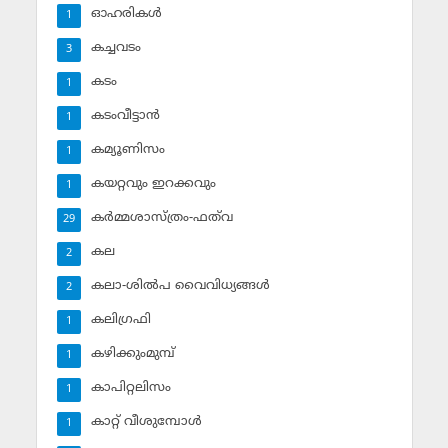
ഓഹരികള്‍
1
കച്ചവടം
3
കടം
1
കടംവീട്ടാന്‍
1
കമ്യൂണിസം
1
കയറ്റവും ഇറക്കവും
1
കര്‍മ്മശാസ്ത്രം-ഫത്‌വ
29
കല
2
കലാ-ശില്‍പ വൈവിധ്യങ്ങള്‍
2
കലിഗ്രഫി
1
കഴിക്കുംമുമ്പ്
1
കാപിറ്റലിസം
1
കാറ്റ് വീശുമ്പോള്‍
1