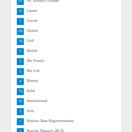
Dr. Alwaye Column
51
Games
8
Giochi
1
Global
105
Gulf
10
Health
5
His Family
2
His Life
2
History
4
India
19
International
16
Jeux
3
Kasiino Ilma Registreerimata
1
Kasyno Depozyt 20 Zł
1