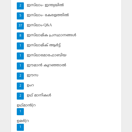
ഇസ്‌ലാം- ഇന്ത്യയില്‍
2
ഇസ്‌ലാം- കേരളത്തില്‍
5
ഇസ്‌ലാം-Q&A
37
ഇസ്‌ലാമിക പ്രസ്ഥാനങ്ങള്‍
8
ഇസ്‌ലാമിക് ആര്‍ട്ട്
1
ഇസ്‌ലാമോഫോബിയ
1
ഈമാന്‍ കുറഞ്ഞാല്‍
1
ഈസ
2
ഉംറ
2
ഉഥ് മാനികള്‍
2
ഉഥ്മാന്‍(റ
1
ഉമര്‍(റ
1