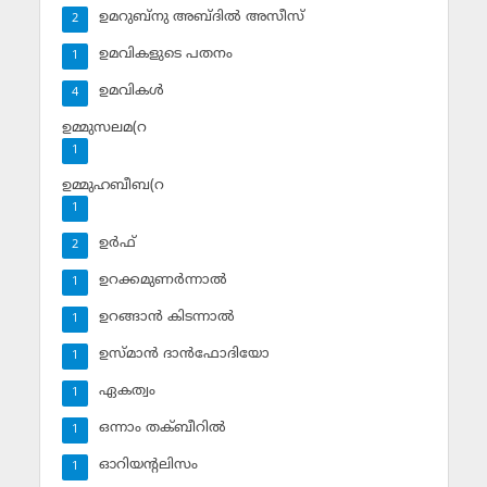
ഉമറുബ്‌നു അബ്ദില്‍ അസീസ്‌
2
ഉമവികളുടെ പതനം
1
ഉമവികള്‍
4
ഉമ്മുസലമ(റ
1
ഉമ്മുഹബീബ(റ
1
ഉര്‍ഫ്
2
ഉറക്കമുണര്‍ന്നാല്‍
1
ഉറങ്ങാന്‍ കിടന്നാല്‍
1
ഉസ്മാന്‍ ദാന്‍ഫോദിയോ
1
ഏകത്വം
1
ഒന്നാം തക്ബീറില്‍
1
ഓറിയന്റലിസം
1