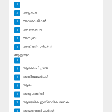
1
അല്ലാഹു
2
അവകാശികള്‍
1
അവതരണം
1
അസ്വബ
1
അഹ് മദ് സര്‍ഹിന്ദി
1
ആഇശ(റ
1
ആക്ഷേപിച്ചാല്‍
1
ആതിഥേയര്‍ക്ക്
1
ആദം
1
ആദ്യപത്തില്‍
1
ആധുനിക ഇസ്‌ലാമിക ലോകം
7
ആയത്തുല്‍ കുര്‍സി
1