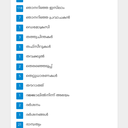
ഞാനറിഞ്ഞ ഇസ്‌ലാം
118
ഞാനറിഞ്ഞ പ്രവാചകന്‍
7
ഡെമോക്രസി
1
തത്ത്വചിന്തകര്‍
3
തഫ്‌സീറുകള്‍
1
തവക്കുല്‍
1
തെരഞ്ഞെടുപ്പ്
2
തെറ്റുധാരണകള്‍
5
തൗറാത്ത്
1
ദജ്ജാലില്‍നിന്ന് അഭയം
1
ദര്‍ശനം
2
ദര്‍ശനങ്ങള്‍
1
ദാമ്പത്യം
21