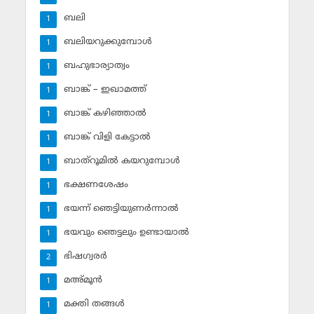
ബലി
1
ബലിയറുക്കുമ്പോള്‍
1
ബഹുഭാര്യാത്വം
1
ബാങ്ക് – ഇഖാമത്ത്
1
ബാങ്ക് കഴിഞ്ഞാല്‍
1
ബാങ്ക് വിളി കേട്ടാല്‍
1
ബാത്‌റൂമില്‍ കയറുമ്പോള്‍
1
ഭക്ഷണശേഷം
1
ഭയന്ന് ഞെട്ടിയുണര്‍ന്നാല്‍
1
ഭയവും ഞെട്ടലും ഉണ്ടായാല്‍
1
ഭിഷഗ്വരര്‍
2
മഅ്മൂന്‍
1
മക്തി തങ്ങള്‍
1