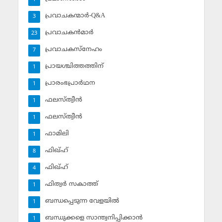
പ്രവാചകന്മാര്‍-Q&A
3
പ്രവാചകന്‍മാര്‍
23
പ്രവാചകസ്‌നേഹം
7
പ്രായശ്ചിത്തത്തിന്
1
പ്രാരംഭപ്രാര്‍ഥന
1
ഫലസ്ത്വീൻ
1
ഫലസ്ത്വീൻ
1
ഫാമിലി
1
ഫിഖ്ഹ്
8
ഫിഖ്ഹ്‌
4
ഫിത്വര്‍ സകാത്ത്‌
1
ബന്ധപ്പെടുന്ന വേളയില്‍
1
ബന്ധുക്കളെ സാന്ത്വനിപ്പിക്കാന്‍
1