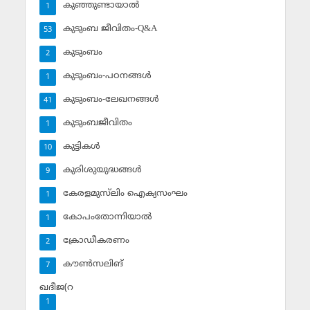
കുഞ്ഞുണ്ടായാല്‍
1
കുടുംബ ജീവിതം-Q&A
53
കുടുംബം
2
കുടുംബം-പഠനങ്ങള്‍
1
കുടുംബം-ലേഖനങ്ങള്‍
41
കുടുംബജീവിതം
1
കുട്ടികള്‍
10
കുരിശുയുദ്ധങ്ങള്‍
9
കേരളമുസ്‌ലിം ഐക്യസംഘം
1
കോപംതോന്നിയാല്‍
1
ക്രോഡീകരണം
2
കൗണ്‍സലിങ്‌
7
ഖദീജ(റ
1