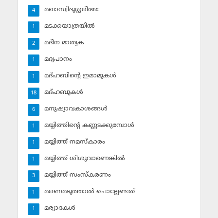
മഖാസ്വിദുശ്ശരീഅഃ
4
മടക്കയാത്രയില്‍
1
മദീന മാതൃക
2
മദ്യപാനം
1
മദ്ഹബിന്റെ ഇമാമുകള്‍
1
മദ്ഹബുകള്‍
18
മനുഷ്യാവകാശങ്ങള്‍
6
മയ്യിത്തിന്റെ കണ്ണടക്കുമ്പോള്‍
1
മയ്യിത്ത് നമസ്‌കാരം
1
മയ്യിത്ത് ശിശുവാണെങ്കില്‍
1
മയ്യിത്ത് സംസ്‌കരണം
3
മരണമടുത്താല്‍ ചൊല്ലേണ്ടത്
1
മര്യാദകള്‍
1