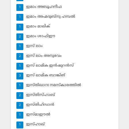
ഇമാം അബൂഹനീഫ
1
ഇമാം അഹ്മദുബ്‌നു ഹമ്പല്‍
1
ഇമാം മാലിക്
1
ഇമാം ശാഫിഈ
2
ഇസ് ലാം
1
ഇസ് ലാം അനുഭവം
2
ഇസ് ലാമിക ഇന്‍ഷുറന്‍സ്‌
1
ഇസ് ലാമിക ബാങ്കിങ്‌
3
ഇസ്തിഖാറഃ നമസ്‌കാരത്തില്‍
1
ഇസ്തിസ്ഹാബ്
2
ഇസ്തിഹ്‌സാന്‍
2
ഇസ്മാഈല്‍
1
ഇസ്ഹാഖ്‌
1