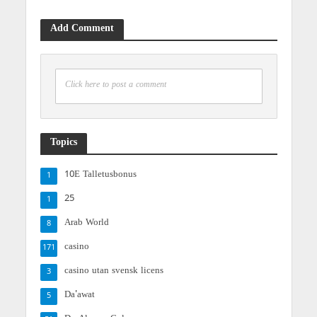
Add Comment
Click here to post a comment
Topics
10E Talletusbonus
1
25
1
Arab World
8
casino
171
casino utan svensk licens
3
Da'awat
5