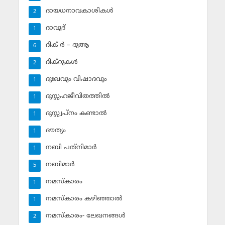
ദായധനാവകാശികള്‍
2
ദാവൂദ്‌
1
ദിക് ര്‍ – ദുആ
6
ദിക്‌റുകള്‍
2
ദുഃഖവും വിഷാദവും
1
ദുസ്സഹജീവിതത്തില്‍
1
ദുസ്സ്വപ്‌നം കണ്ടാല്‍
1
ദൗത്യം
1
നബി പത്‌നിമാര്‍
1
നബിമാര്‍
5
നമസ്‌കാരം
1
നമസ്‌കാരം കഴിഞ്ഞാല്‍
1
നമസ്‌കാരം- ലേഖനങ്ങള്‍
2