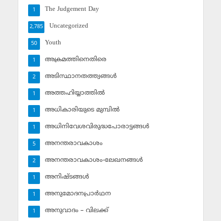
The Judgement Day
1
Uncategorized
2,785
Youth
50
അക്രമത്തിനെതിരെ
1
അടിസ്ഥാനതത്ത്വങ്ങള്‍
2
അത്തഹിയ്യാത്തില്‍
1
അധികാരിയുടെ മുമ്പില്‍
1
അധിനിവേശവിരുദ്ധപോരാട്ടങ്ങള്‍
1
അനന്തരാവകാശം
5
അനന്തരാവകാശം-ലേഖനങ്ങള്‍
2
അനിഷ്ടങ്ങള്‍
1
അനുമോദനപ്രാര്‍ഥന
1
അനുവാദം – വിലക്ക്‌
1