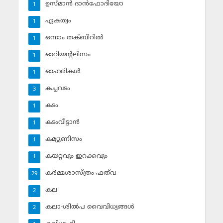
ഉസ്മാന്‍ ദാന്‍ഫോദിയോ
1
ഏകത്വം
1
ഒന്നാം തക്ബീറില്‍
1
ഓറിയന്റലിസം
1
ഓഹരികള്‍
1
കച്ചവടം
3
കടം
1
കടംവീട്ടാന്‍
1
കമ്യൂണിസം
1
കയറ്റവും ഇറക്കവും
1
കര്‍മ്മശാസ്ത്രം-ഫത്‌വ
29
കല
2
കലാ-ശില്‍പ വൈവിധ്യങ്ങള്‍
2