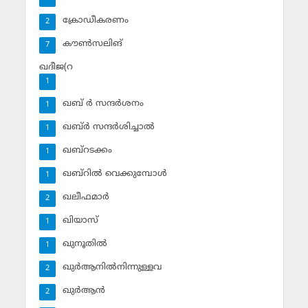
ക്രോഡീകരണം
2
കൗണ്‍സലിങ്‌
7
ഖദീജ(റ
1
ഖബ് ര്‍ സന്ദര്‍ശനം
1
ഖബ്ര്‍ സന്ദര്‍ശിച്ചാല്‍
1
ഖബ്‌റടക്കം
1
ഖബ്‌റില്‍ വെക്കുമ്പോള്‍
1
ഖലീഫമാര്‍
2
ഖിയാസ്
1
ഖുനൂതില്‍
1
ഖുര്‍ആനില്‍നിന്നുള്ളവ
2
ഖുര്‍ആന്‍
2