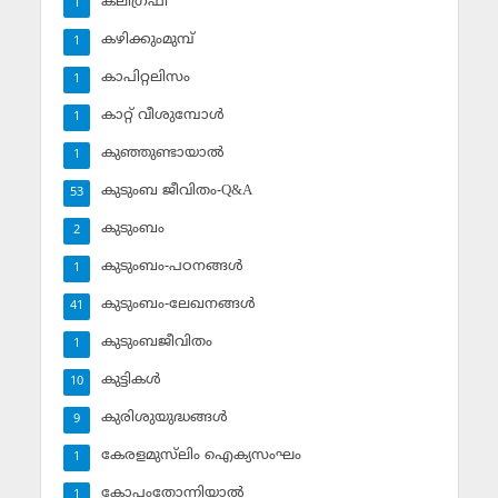
കലിഗ്രഫി
1
കഴിക്കുംമുമ്പ്
1
കാപിറ്റലിസം
1
കാറ്റ് വീശുമ്പോള്‍
1
കുഞ്ഞുണ്ടായാല്‍
1
കുടുംബ ജീവിതം-Q&A
53
കുടുംബം
2
കുടുംബം-പഠനങ്ങള്‍
1
കുടുംബം-ലേഖനങ്ങള്‍
41
കുടുംബജീവിതം
1
കുട്ടികള്‍
10
കുരിശുയുദ്ധങ്ങള്‍
9
കേരളമുസ്‌ലിം ഐക്യസംഘം
1
കോപംതോന്നിയാല്‍
1