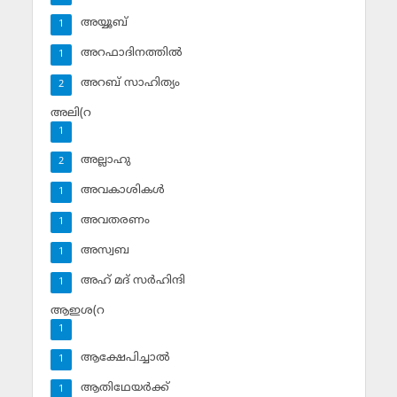
അയ്യൂബ്‌
1
അറഫാദിനത്തില്‍
1
അറബ് സാഹിത്യം
2
അലി(റ
1
അല്ലാഹു
2
അവകാശികള്‍
1
അവതരണം
1
അസ്വബ
1
അഹ് മദ് സര്‍ഹിന്ദി
1
ആഇശ(റ
1
ആക്ഷേപിച്ചാല്‍
1
ആതിഥേയര്‍ക്ക്
1