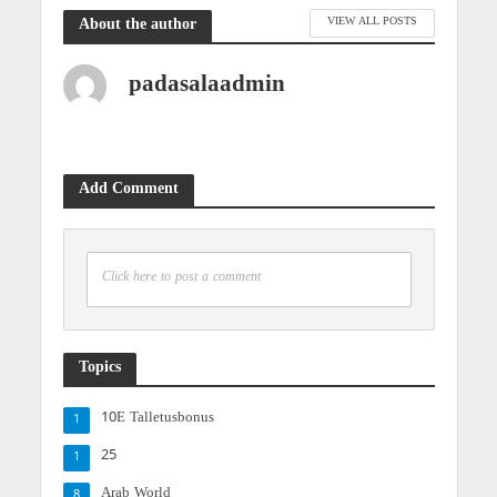
VIEW ALL POSTS
About the author
padasalaadmin
Add Comment
Click here to post a comment
Topics
10E Talletusbonus
1
25
1
Arab World
8