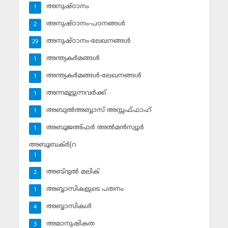
അനുഷ്ഠാനം
1
അനുഷ്ഠാനം-പഠനങ്ങള്‍
2
അനുഷ്ഠാനം-ലേഖനങ്ങള്‍
29
അന്ത്യകര്‍മങ്ങള്‍
1
അന്ത്യകര്‍മങ്ങള്‍-ലേഖനങ്ങള്‍
1
അന്നമൂട്ടുന്നവര്‍ക്ക്
1
അബുല്‍അബ്ബാസ് അസ്സഫ്ഫാഹ്‌
1
അബൂജഅ്ഫര്‍ അല്‍മന്‍സ്വൂര്‍
1
അബൂബക്ര്‍(റ
1
അബ്ദുല്‍ മലിക്‌
2
അബ്ബാസികളുടെ പതനം
1
അബ്ബാസികള്‍
4
അമാനുഷികത
3