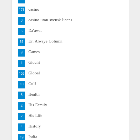
casino
171
casino utan svensk licens
3
Da'awat
5
Dr. Alwaye Column
51
Games
8
Giochi
1
Global
105
Gulf
10
Health
5
His Family
2
His Life
2
History
4
India
19