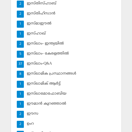
ഇസ്തിസ്ഹാബ്
2
ഇസ്തിഹ്‌സാന്‍
2
ഇസ്മാഈല്‍
1
ഇസ്ഹാഖ്‌
1
ഇസ്‌ലാം- ഇന്ത്യയില്‍
2
ഇസ്‌ലാം- കേരളത്തില്‍
5
ഇസ്‌ലാം-Q&A
37
ഇസ്‌ലാമിക പ്രസ്ഥാനങ്ങള്‍
8
ഇസ്‌ലാമിക് ആര്‍ട്ട്
1
ഇസ്‌ലാമോഫോബിയ
1
ഈമാന്‍ കുറഞ്ഞാല്‍
1
ഈസ
2
ഉംറ
2