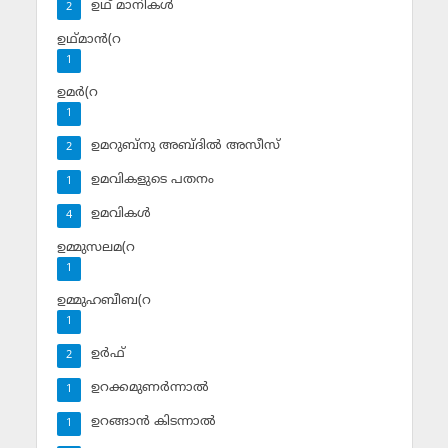
ഉഥ് മാനികള്‍
2
ഉഥ്മാന്‍(റ
1
ഉമര്‍(റ
1
ഉമറുബ്‌നു അബ്ദില്‍ അസീസ്‌
2
ഉമവികളുടെ പതനം
1
ഉമവികള്‍
4
ഉമ്മുസലമ(റ
1
ഉമ്മുഹബീബ(റ
1
ഉര്‍ഫ്
2
ഉറക്കമുണര്‍ന്നാല്‍
1
ഉറങ്ങാന്‍ കിടന്നാല്‍
1