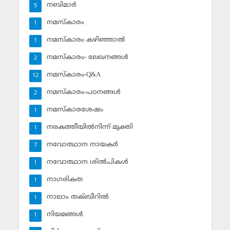
നബിമാര്‍
5
നമസ്‌കാരം
1
നമസ്‌കാരം കഴിഞ്ഞാല്‍
1
നമസ്‌കാരം- ലേഖനങ്ങള്‍
2
നമസ്‌കാരം-Q&A
12
നമസ്‌കാരം-പഠനങ്ങള്‍
2
നമസ്‌കാരശേഷം
1
നരകത്തീയില്‍നിന്ന് മുക്തി
1
നവോത്ഥാന നായകര്‍
7
നവോത്ഥാന ശില്‍പികള്‍
1
നാഗരികത
1
നാലാം തക്ബീറില്‍
1
നിയമങ്ങള്‍
1