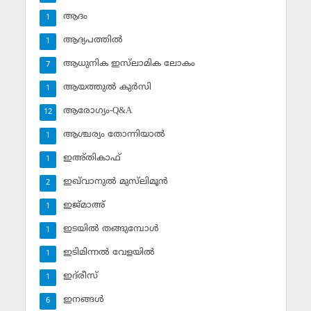
ആദം
1
ആദ്യപത്തില്‍
1
ആധുനിക ഇസ്‌ലാമിക ലോകം
7
ആയത്തുല്‍ കുര്‍സി
1
ആരോഗ്യം-Q&A
12
ആശ്ചര്യം തോന്നിയാല്‍
1
ഇഅ്തികാഫ്‌
1
ഇഖ്‌വാനുല്‍ മുസ്‌ലിമൂന്‍
2
ഇജ്മാഅ്
1
ഇടയില്‍ തങ്ങുമ്പോള്‍
1
ഇടിമിന്നല്‍ വേളയില്‍
1
ഇദ്‌രീസ്‌
1
ഇനങ്ങള്‍
6