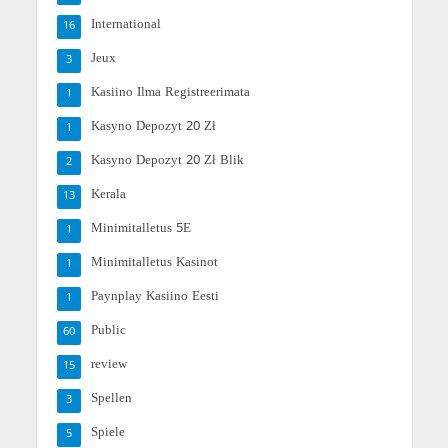
International
16
Jeux
3
Kasiino Ilma Registreerimata
1
Kasyno Depozyt 20 Zł
1
Kasyno Depozyt 20 Zł Blik
2
Kerala
13
Minimitalletus 5E
1
Minimitalletus Kasinot
1
Paynplay Kasiino Eesti
1
Public
60
review
15
Spellen
3
Spiele
5