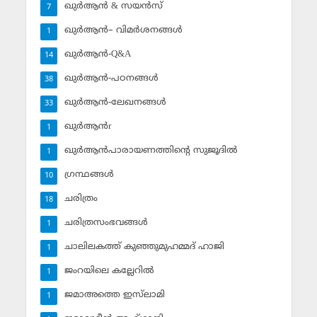
ഖുര്‍ആന്‍ & സയന്‍സ്‌
7
ഖുര്‍ആന്‍– വിമര്‍ശനങ്ങള്‍
1
ഖുര്‍ആന്‍-Q&A
14
ഖുര്‍ആന്‍-പഠനങ്ങള്‍
38
ഖുര്‍ആന്‍-ലേഖനങ്ങള്‍
33
ഖുര്‍ആന്‍r
1
ഖുര്‍ആന്‍പാരായണത്തിന്റെ സുജൂദില്‍
1
ഗ്രന്ഥങ്ങള്‍
10
ചരിത്രം
18
ചരിത്രസംഭവങ്ങള്‍
1
ചാലിലകത്ത് കുഞ്ഞുമുഹമ്മദ് ഹാജി
1
ജംറയിലെ കല്ലേറില്‍
1
ജമാഅത്തെ ഇസ്‌ലാമി
1