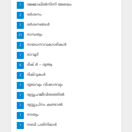
ദജ്ജാലില്‍നിന്ന് അഭയം
1
ദര്‍ശനം
2
ദര്‍ശനങ്ങള്‍
1
ദാമ്പത്യം
21
ദായധനാവകാശികള്‍
2
ദാവൂദ്‌
1
ദിക് ര്‍ – ദുആ
6
ദിക്‌റുകള്‍
2
ദുഃഖവും വിഷാദവും
1
ദുസ്സഹജീവിതത്തില്‍
1
ദുസ്സ്വപ്‌നം കണ്ടാല്‍
1
ദൗത്യം
1
നബി പത്‌നിമാര്‍
1