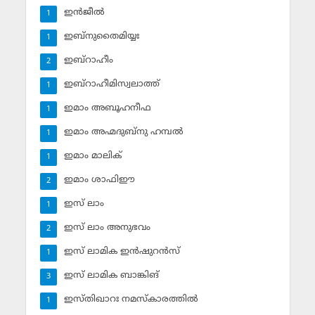
ഇന്‍ജീല്‍
1
ഇബ്‌നുതൈമിയ്യഃ
1
ഇബ്‌റാഹീം
2
ഇബ്‌റാഹീമിസ്വലാത്ത്
1
ഇമാം അബൂഹനീഫ
1
ഇമാം അഹ്മദുബ്‌നു ഹമ്പല്‍
1
ഇമാം മാലിക്
1
ഇമാം ശാഫിഈ
2
ഇസ് ലാം
1
ഇസ് ലാം അനുഭവം
2
ഇസ് ലാമിക ഇന്‍ഷുറന്‍സ്‌
1
ഇസ് ലാമിക ബാങ്കിങ്‌
3
ഇസ്തിഖാറഃ നമസ്‌കാരത്തില്‍
1