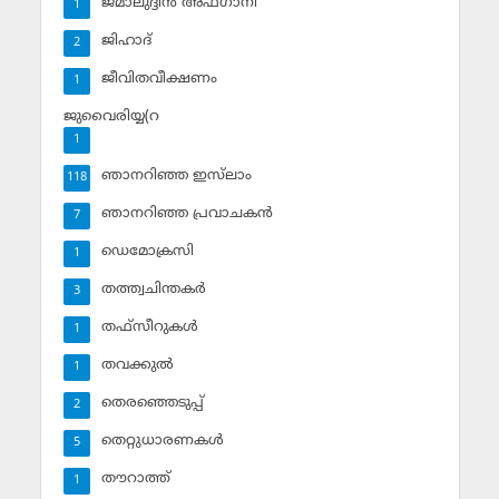
ജമാലുദ്ദീന്‍ അഫ്ഗാനി
1
ജിഹാദ്‌
2
ജീവിതവീക്ഷണം
1
ജുവൈരിയ്യ(റ
1
ഞാനറിഞ്ഞ ഇസ്‌ലാം
118
ഞാനറിഞ്ഞ പ്രവാചകന്‍
7
ഡെമോക്രസി
1
തത്ത്വചിന്തകര്‍
3
തഫ്‌സീറുകള്‍
1
തവക്കുല്‍
1
തെരഞ്ഞെടുപ്പ്
2
തെറ്റുധാരണകള്‍
5
തൗറാത്ത്
1