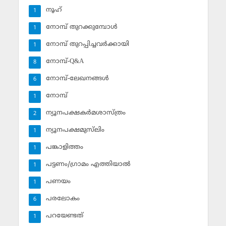
നൂഹ്‌
1
നോമ്പ് തുറക്കുമ്പോള്‍
1
നോമ്പ് തുറപ്പിച്ചവര്‍ക്കായി
1
നോമ്പ്-Q&A
8
നോമ്പ്-ലേഖനങ്ങള്‍
6
നോമ്പ്‌
1
ന്യൂനപക്ഷകര്‍മശാസ്ത്രം
2
ന്യൂനപക്ഷമുസ്‌ലിം
1
പങ്കാളിത്തം
1
പട്ടണം/ഗ്രാമം എത്തിയാല്‍
1
പണയം
1
പരലോകം
6
പറയേണ്ടത്
1