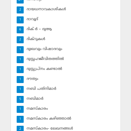
ദായധനാവകാശികള്‍
2
ദാവൂദ്‌
1
ദിക് ര്‍ – ദുആ
6
ദിക്‌റുകള്‍
2
ദുഃഖവും വിഷാദവും
1
ദുസ്സഹജീവിതത്തില്‍
1
ദുസ്സ്വപ്‌നം കണ്ടാല്‍
1
ദൗത്യം
1
നബി പത്‌നിമാര്‍
1
നബിമാര്‍
5
നമസ്‌കാരം
1
നമസ്‌കാരം കഴിഞ്ഞാല്‍
1
നമസ്‌കാരം- ലേഖനങ്ങള്‍
2