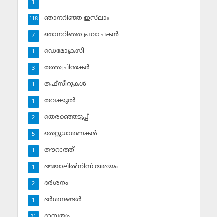
1
ഞാനറിഞ്ഞ ഇസ്‌ലാം
118
ഞാനറിഞ്ഞ പ്രവാചകന്‍
7
ഡെമോക്രസി
1
തത്ത്വചിന്തകര്‍
3
തഫ്‌സീറുകള്‍
1
തവക്കുല്‍
1
തെരഞ്ഞെടുപ്പ്
2
തെറ്റുധാരണകള്‍
5
തൗറാത്ത്
1
ദജ്ജാലില്‍നിന്ന് അഭയം
1
ദര്‍ശനം
2
ദര്‍ശനങ്ങള്‍
1
ദാമ്പത്യം
21