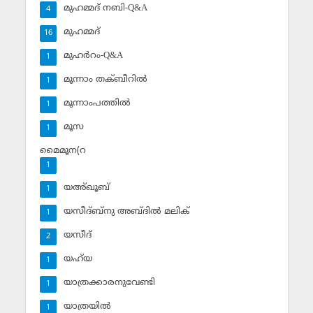
മുഹമ്മദ് നബി-Q&A
4
മുഹമ്മദ്‌
16
മുഹര്‍റം-Q&A
1
മൂന്നാം തക്ബീറില്‍
1
മൂന്നാംപത്തില്‍
1
മൂസ
1
മൈമൂന(റ
1
യഅ്ഖൂബ്‌
1
യസീദ്ബ്‌നു അബ്ദില്‍ മലിക്‌
1
യസീദ്‌
2
യഹ്‌യ
1
യാത്രക്കാരനുവേണ്ടി
1
യാത്രയില്‍
1