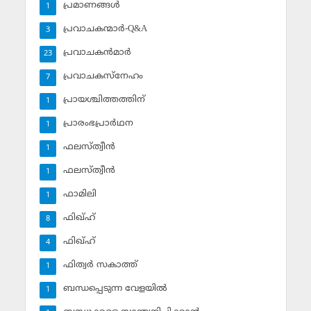
പ്രമാണങ്ങള്‍
1
പ്രവാചകന്മാര്‍-Q&A
3
പ്രവാചകന്‍മാര്‍
23
പ്രവാചകസ്‌നേഹം
7
പ്രായശ്ചിത്തത്തിന്
1
പ്രാരംഭപ്രാര്‍ഥന
1
ഫലസ്ത്വീൻ
1
ഫലസ്ത്വീൻ
1
ഫാമിലി
1
ഫിഖ്ഹ്
8
ഫിഖ്ഹ്‌
4
ഫിത്വര്‍ സകാത്ത്‌
1
ബന്ധപ്പെടുന്ന വേളയില്‍
1