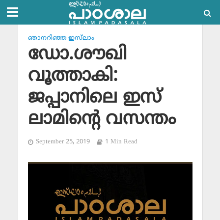
ഞാനറിഞ്ഞ ഇസ്‌ലാം
ഡോ.ശൗഖി
വൂത്താകി:
ജപ്പാനിലെ ഇസ്
ലാമിന്റെ വസന്തം
September 25, 2019
1 Min Read