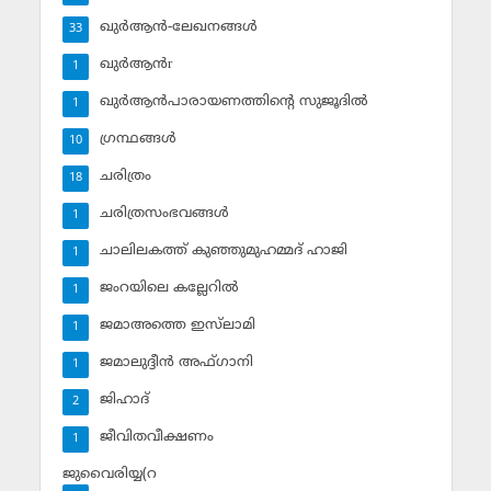
ഖുര്‍ആന്‍-ലേഖനങ്ങള്‍
33
ഖുര്‍ആന്‍r
1
ഖുര്‍ആന്‍പാരായണത്തിന്റെ സുജൂദില്‍
1
ഗ്രന്ഥങ്ങള്‍
10
ചരിത്രം
18
ചരിത്രസംഭവങ്ങള്‍
1
ചാലിലകത്ത് കുഞ്ഞുമുഹമ്മദ് ഹാജി
1
ജംറയിലെ കല്ലേറില്‍
1
ജമാഅത്തെ ഇസ്‌ലാമി
1
ജമാലുദ്ദീന്‍ അഫ്ഗാനി
1
ജിഹാദ്‌
2
ജീവിതവീക്ഷണം
1
ജുവൈരിയ്യ(റ