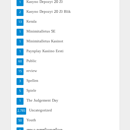
Kasyno Depozyt 20 Zł
1
Kasyno Depozyt 20 Zł Blik
2
Kerala
13
Minimitalletus 5E
1
Minimitalletus Kasinot
1
Paynplay Kasiino Eesti
1
Public
60
review
15
Spellen
3
Spiele
5
The Judgement Day
1
Uncategorized
2,785
Youth
50