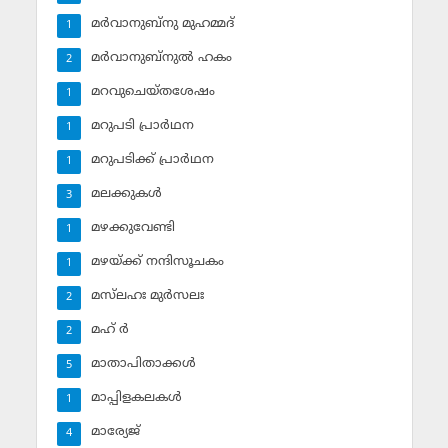
മര്‍വാനുബ്‌നു മുഹമ്മദ്
1
മര്‍വാനുബ്‌നുല്‍ ഹകം
2
മറവുചെയ്തശേഷം
1
മറുപടി പ്രാര്‍ഥന
1
മറുപടിക്ക് പ്രാര്‍ഥന
1
മലക്കുകള്‍
3
മഴക്കുവേണ്ടി
1
മഴയ്ക്ക് നന്ദിസൂചകം
1
മസ്‌ലഹഃ മുര്‍സലഃ
2
മഹ് ര്‍
2
മാതാപിതാക്കള്‍
5
മാപ്പിളകലകള്‍
1
മാര്യേജ്
4