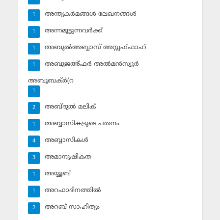
അന്ത്യകര്‍മങ്ങള്‍-ലേഖനങ്ങള്‍
1
അന്നമൂട്ടുന്നവര്‍ക്ക്
1
അബുല്‍അബ്ബാസ് അസ്സഫ്ഫാഹ്‌
1
അബൂജഅ്ഫര്‍ അല്‍മന്‍സ്വൂര്‍
1
അബൂബക്ര്‍(റ
1
അബ്ദുല്‍ മലിക്‌
2
അബ്ബാസികളുടെ പതനം
1
അബ്ബാസികള്‍
4
അമാനുഷികത
3
അയ്യൂബ്‌
1
അറഫാദിനത്തില്‍
1
അറബ് സാഹിത്യം
2