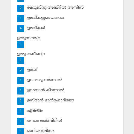
ഉമറുബ്‌നു അബ്ദില്‍ അസീസ്‌
2
ഉമവികളുടെ പതനം
1
ഉമവികള്‍
4
ഉമ്മുസലമ(റ
1
ഉമ്മുഹബീബ(റ
1
ഉര്‍ഫ്
2
ഉറക്കമുണര്‍ന്നാല്‍
1
ഉറങ്ങാന്‍ കിടന്നാല്‍
1
ഉസ്മാന്‍ ദാന്‍ഫോദിയോ
1
ഏകത്വം
1
ഒന്നാം തക്ബീറില്‍
1
ഓറിയന്റലിസം
1