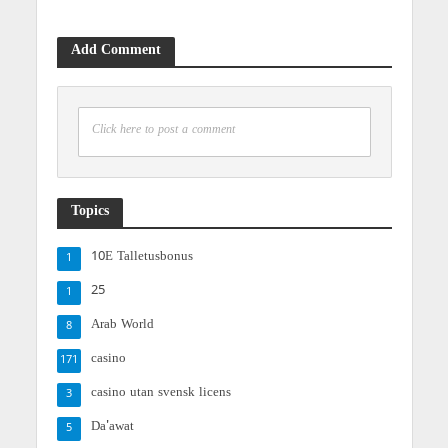
Add Comment
Click here to post a comment
Topics
10E Talletusbonus
1
25
1
Arab World
8
casino
171
casino utan svensk licens
3
Da'awat
5