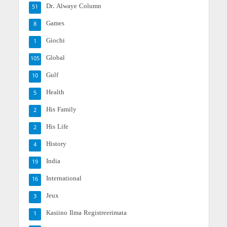
Dr. Alwaye Column
51
Games
8
Giochi
1
Global
105
Gulf
10
Health
5
His Family
2
His Life
2
History
4
India
19
International
16
Jeux
3
Kasiino Ilma Registreerimata
1