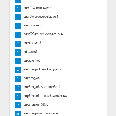
ഖബ് ര്‍ സന്ദര്‍ശനം
1
ഖബ്ര്‍ സന്ദര്‍ശിച്ചാല്‍
1
ഖബ്‌റടക്കം
1
ഖബ്‌റില്‍ വെക്കുമ്പോള്‍
1
ഖലീഫമാര്‍
2
ഖിയാസ്
1
ഖുനൂതില്‍
1
ഖുര്‍ആനില്‍നിന്നുള്ളവ
2
ഖുര്‍ആന്‍
2
ഖുര്‍ആന്‍ & സയന്‍സ്‌
7
ഖുര്‍ആന്‍– വിമര്‍ശനങ്ങള്‍
1
ഖുര്‍ആന്‍-Q&A
14
ഖുര്‍ആന്‍-പഠനങ്ങള്‍
38