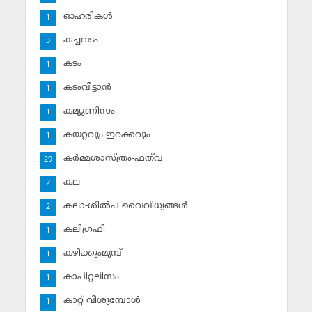
ഓഹരികള്‍
1
കച്ചവടം
3
കടം
1
കടംവീട്ടാന്‍
1
കമ്യൂണിസം
1
കയറ്റവും ഇറക്കവും
1
കര്‍മ്മശാസ്ത്രം-ഫത്‌വ
29
കല
2
കലാ-ശില്‍പ വൈവിധ്യങ്ങള്‍
2
കലിഗ്രഫി
1
കഴിക്കുംമുമ്പ്
1
കാപിറ്റലിസം
1
കാറ്റ് വീശുമ്പോള്‍
1