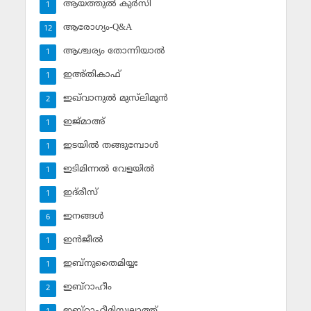
ആയത്തുല്‍ കുര്‍സി
1
ആരോഗ്യം-Q&A
12
ആശ്ചര്യം തോന്നിയാല്‍
1
ഇഅ്തികാഫ്‌
1
ഇഖ്‌വാനുല്‍ മുസ്‌ലിമൂന്‍
2
ഇജ്മാഅ്
1
ഇടയില്‍ തങ്ങുമ്പോള്‍
1
ഇടിമിന്നല്‍ വേളയില്‍
1
ഇദ്‌രീസ്‌
1
ഇനങ്ങള്‍
6
ഇന്‍ജീല്‍
1
ഇബ്‌നുതൈമിയ്യഃ
1
ഇബ്‌റാഹീം
2
ഇബ്‌റാഹീമിസ്വലാത്ത്