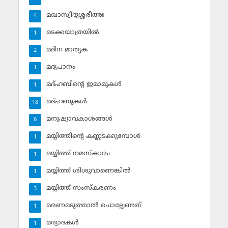
മഖാസ്വിദുശ്ശരീഅഃ
4
മടക്കയാത്രയില്‍
1
മദീന മാതൃക
2
മദ്യപാനം
1
മദ്ഹബിന്റെ ഇമാമുകള്‍
1
മദ്ഹബുകള്‍
18
മനുഷ്യാവകാശങ്ങള്‍
6
മയ്യിത്തിന്റെ കണ്ണടക്കുമ്പോള്‍
1
മയ്യിത്ത് നമസ്‌കാരം
1
മയ്യിത്ത് ശിശുവാണെങ്കില്‍
1
മയ്യിത്ത് സംസ്‌കരണം
3
മരണമടുത്താല്‍ ചൊല്ലേണ്ടത്
1
മര്യാദകള്‍
1