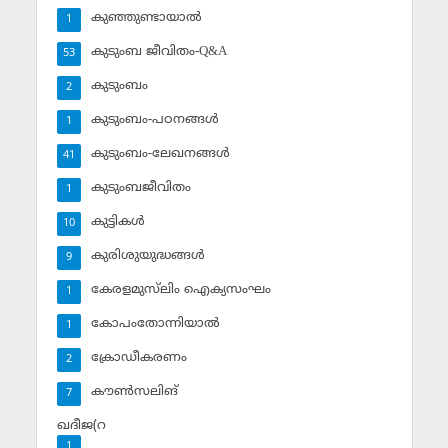
കുഞ്ഞുണ്ടായാല്‍
1
കുടുംബ ജീവിതം-Q&A
53
കുടുംബം
2
കുടുംബം-പഠനങ്ങള്‍
1
കുടുംബം-ലേഖനങ്ങള്‍
41
കുടുംബജീവിതം
1
കുട്ടികള്‍
10
കുരിശുയുദ്ധങ്ങള്‍
9
കേരളമുസ്‌ലിം ഐക്യസംഘം
1
കോപംതോന്നിയാല്‍
1
ക്രോഡീകരണം
2
കൗണ്‍സലിങ്‌
7
ഖദീജ(റ
1