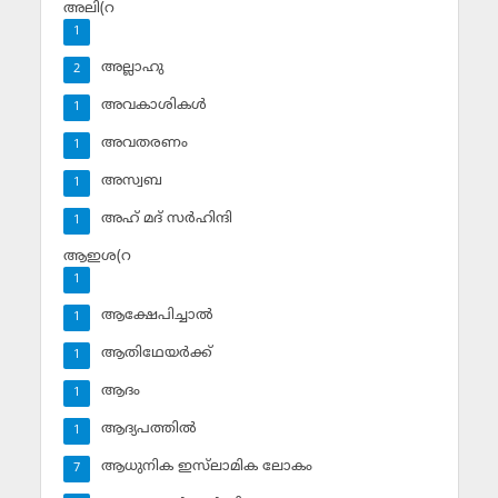
അലി(റ
1
അല്ലാഹു
2
അവകാശികള്‍
1
അവതരണം
1
അസ്വബ
1
അഹ് മദ് സര്‍ഹിന്ദി
1
ആഇശ(റ
1
ആക്ഷേപിച്ചാല്‍
1
ആതിഥേയര്‍ക്ക്
1
ആദം
1
ആദ്യപത്തില്‍
1
ആധുനിക ഇസ്‌ലാമിക ലോകം
7