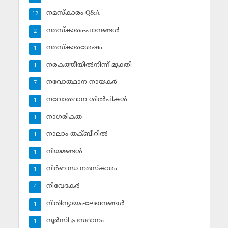
നമസ്‌കാരം-Q&A
12
നമസ്‌കാരം-പഠനങ്ങള്‍
2
നമസ്‌കാരശേഷം
1
നരകത്തീയില്‍നിന്ന് മുക്തി
1
നവോത്ഥാന നായകര്‍
7
നവോത്ഥാന ശില്‍പികള്‍
1
നാഗരികത
1
നാലാം തക്ബീറില്‍
1
നിയമങ്ങള്‍
1
നിര്‍ബന്ധ നമസ്‌കാരം
1
നിവേദകര്‍
4
നീതിന്യായം-ലേഖനങ്ങള്‍
1
നൂര്‍സി പ്രസ്ഥാനം
1