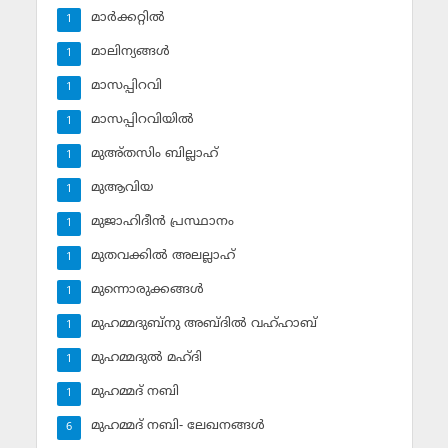
മാര്‍ക്കറ്റില്‍
1
മാലിന്യങ്ങള്‍
1
മാസപ്പിറവി
1
മാസപ്പിറവിയില്‍
1
മുഅ്തസിം ബില്ലാഹ്
1
മുആവിയ
1
മുജാഹിദീന്‍ പ്രസ്ഥാനം
1
മുതവക്കില്‍ അലല്ലാഹ്
1
മുന്നൊരുക്കങ്ങള്‍
1
മുഹമ്മദുബ്‌നു അബ്ദില്‍ വഹ്ഹാബ്
1
മുഹമ്മദുല്‍ മഹ്ദി
1
മുഹമ്മദ് നബി
1
മുഹമ്മദ് നബി- ലേഖനങ്ങള്‍
6