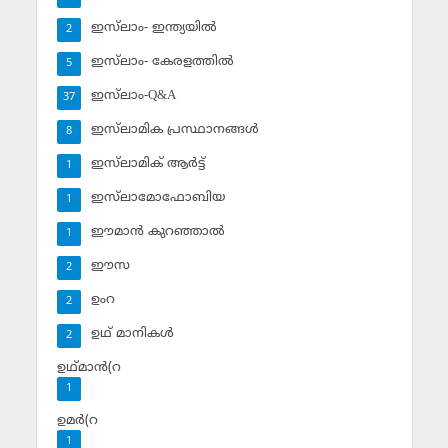
ഇസ്‌ലാം- ഇന്ത്യയില്‍
2
ഇസ്‌ലാം- കേരളത്തില്‍
5
ഇസ്‌ലാം-Q&A
37
ഇസ്‌ലാമിക പ്രസ്ഥാനങ്ങള്‍
8
ഇസ്‌ലാമിക് ആര്‍ട്ട്
1
ഇസ്‌ലാമോഫോബിയ
1
ഈമാന്‍ കുറഞ്ഞാല്‍
1
ഈസ
2
ഉംറ
2
ഉഥ് മാനികള്‍
2
ഉഥ്മാന്‍(റ
1
ഉമര്‍(റ
1