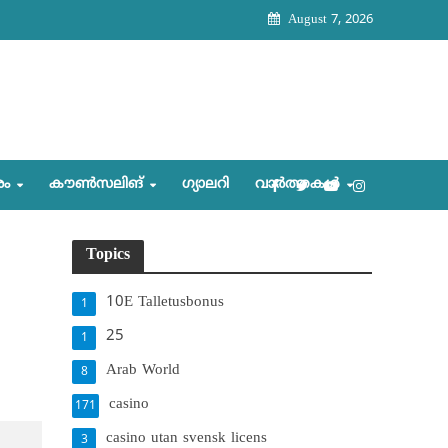
August 7, 2026
രം
കൗണ്‍സലിങ്‌
ഗ്യാലറി
വാര്‍ത്തകള്‍
Topics
10E Talletusbonus
1
25
1
Arab World
8
casino
171
casino utan svensk licens
3