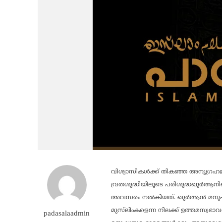
വിശ്വാസികള്‍ക്ക് തികഞ്ഞ അനുഗ്ര
വ്രതശുദ്ധിയിലൂടെ പരിശുദ്ധഖുര്‍ആന
അവസരം നല്‍കിയത്. ഖുര്‍ആന്‍ മനുഷ്
മുസ്‌ലിംകളെന്ന നിലക്ക് ഉത്തമസ്വഭാവ
padasalaadmin