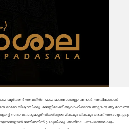
ഹമായ ഖുര്‍ആന്‍ അവതീര്‍ണമായ മാസമാണല്ലോ റമദാന്‍. അതിനാലാണ്
ിനെ ഓരോ വിശ്വാസിക്കും മനസ്സിലേക്ക് ആവാഹിക്കാന്‍ അല്ലാഹു ആ മാസത്തി
യന്റെ സ്വഭാവപെരുമാറ്റരീതികളിലുള്ള മികവും തികവും ആണ് ആവശ്യപ്പെടുന്
ഗുണങ്ങളാണ് നമ്മില്‍നിന്ന് പ്രകൃതിക്കും അതിലെ ചരാചരങ്ങള്‍ക്കും