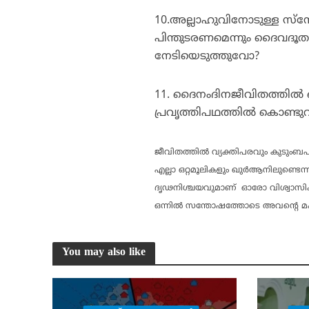
10.അല്ലാഹുവിനോടുള്ള സ്‌ന
പിന്തുടരണമെന്നും ദൈവദൂതന
നേടിയെടുത്തുവോ?
11. ദൈനംദിനജീവിതത്തില്
പ്രവൃത്തിപഥത്തില്‍ കൊണ്
ജീവിതത്തില്‍ വ്യക്തിപരവും കുടു
എല്ലാ ഒറ്റമൂലികളും ഖുര്‍ആനിലുണ്ടെ
ദൃഢനിശ്ചയവുമാണ് ഓരോ വിശ്വാസിക്ക
ഒന്നില്‍ സന്തോഷത്തോടെ അവന്റെ മഹത
You may also like