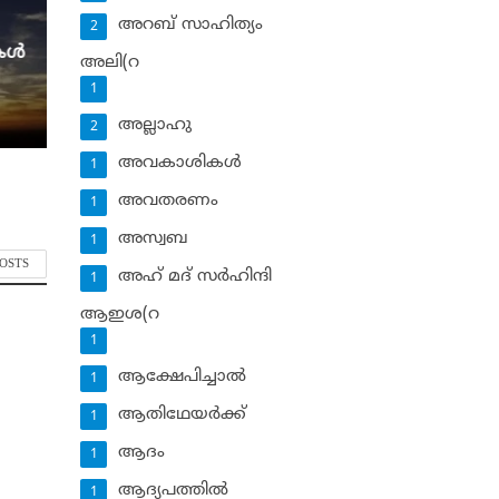
അറബ് സാഹിത്യം
2
ള്‍
അലി(റ
1
അല്ലാഹു
2
അവകാശികള്‍
1
അവതരണം
1
അസ്വബ
1
POSTS
അഹ് മദ് സര്‍ഹിന്ദി
1
ആഇശ(റ
1
ആക്ഷേപിച്ചാല്‍
1
ആതിഥേയര്‍ക്ക്
1
ആദം
1
ആദ്യപത്തില്‍
1