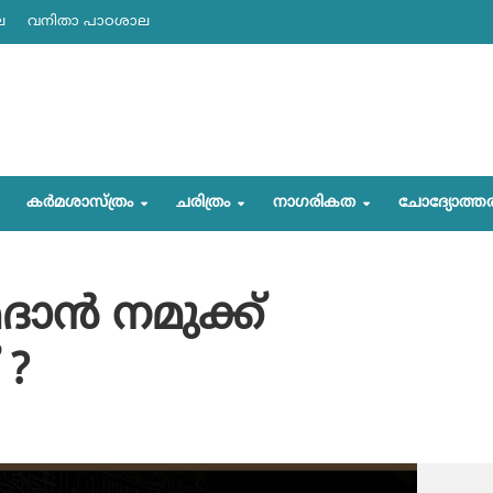
ല
വനിതാ പാഠശാല
കര്‍മശാസ്ത്രം
ചരിത്രം
നാഗരികത
ചോദ്യോത്ത
ന്‍ നമുക്ക്
 ?