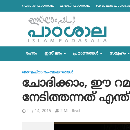
റമദാന്‍ പാഠശാല
ഹജ്ജ് പാഠശാല
പ്രവാചക പാഠശാ
ഹോം
ഇസ് ലാം
പ്രമാണങ്ങള്‍
സമൂഹം
അനുഷ്ഠാനം-ലേഖനങ്ങള്‍
ചോദിക്കാം, ഈ റമദാ
നേടിത്തന്നത് എന്ത്
July 14, 2015
2 Min Read