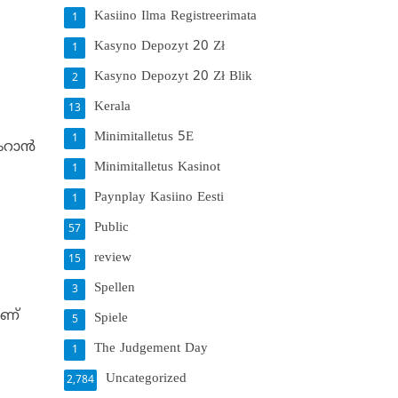
Kasiino Ilma Registreerimata
1
Kasyno Depozyt 20 Zł
1
Kasyno Depozyt 20 Zł Blik
2
Kerala
13
Minimitalletus 5E
1
റാന്‍
Minimitalletus Kasinot
1
Paynplay Kasiino Eesti
1
Public
57
review
15
Spellen
3
ാണ്
Spiele
5
The Judgement Day
1
Uncategorized
2,784