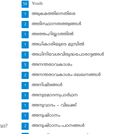
Youth
50
അക്രമത്തിനെതിരെ
1
അടിസ്ഥാനതത്ത്വങ്ങള്‍
2
അത്തഹിയ്യാത്തില്‍
1
അധികാരിയുടെ മുമ്പില്‍
1
അധിനിവേശവിരുദ്ധപോരാട്ടങ്ങള്‍
1
അനന്തരാവകാശം
5
അനന്തരാവകാശം-ലേഖനങ്ങള്‍
2
അനിഷ്ടങ്ങള്‍
1
അനുമോദനപ്രാര്‍ഥന
1
അനുവാദം – വിലക്ക്‌
1
അനുഷ്ഠാനം
1
അനുഷ്ഠാനം-പഠനങ്ങള്‍
വോ?
2