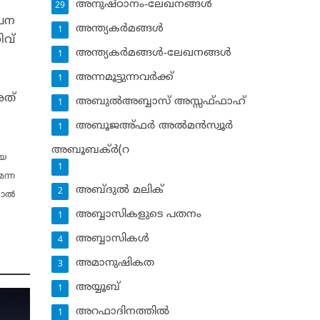
അനുഷ്ഠാനം-ലേഖനങ്ങള്‍
29
‍പന
അന്ത്യകര്‍മങ്ങള്‍
1
ിവ്
അന്ത്യകര്‍മങ്ങള്‍-ലേഖനങ്ങള്‍
1
അന്നമൂട്ടുന്നവര്‍ക്ക്
1
അത്
അബുല്‍അബ്ബാസ് അസ്സഫ്ഫാഹ്‌
1
അബൂജഅ്ഫര്‍ അല്‍മന്‍സ്വൂര്‍
1
അബൂബക്ര്‍(റ
ായ
1
െന്ന
അബ്ദുല്‍ മലിക്‌
2
ല്‍
അബ്ബാസികളുടെ പതനം
1
അബ്ബാസികള്‍
4
അമാനുഷികത
3
അയ്യൂബ്‌
1
അറഫാദിനത്തില്‍
1