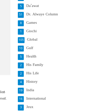
Da'awat
5
Dr. Alwaye Column
51
Games
8
Giochi
1
Global
105
Gulf
10
Health
5
His Family
2
His Life
2
History
4
India
19
ല്‍
International
നത്.
16
Jeux
3