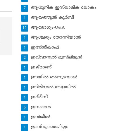
ആധുനിക ഇസ്‌ലാമിക ലോകം
7
ആയത്തുല്‍ കുര്‍സി
1
ആരോഗ്യം-Q&A
12
ആശ്ചര്യം തോന്നിയാല്‍
1
ഇഅ്തികാഫ്‌
1
ഇഖ്‌വാനുല്‍ മുസ്‌ലിമൂന്‍
2
ഇജ്മാഅ്
1
ഇടയില്‍ തങ്ങുമ്പോള്‍
1
ഇടിമിന്നല്‍ വേളയില്‍
1
ഇദ്‌രീസ്‌
1
ഇനങ്ങള്‍
6
ഇന്‍ജീല്‍
1
ഇബ്‌നുതൈമിയ്യഃ
1