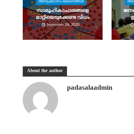
അനുഷ്ഠാനം-ലേഖനങ്ങള്‍
അന
സാമൂഹികാചാരങ്ങളെ
ജനങ്
മാറ്റിയെടുക്കേണ്ട വിധം
ഇ
September 24, 2020
About the author
padasalaadmin