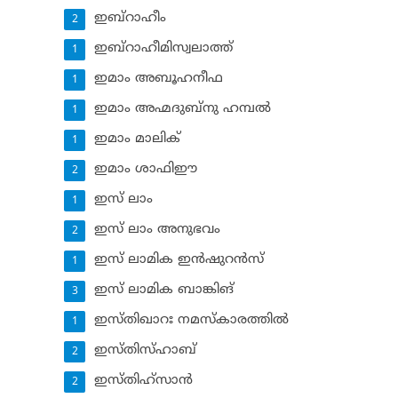
ഇബ്‌റാഹീം
2
ഇബ്‌റാഹീമിസ്വലാത്ത്
1
ഇമാം അബൂഹനീഫ
1
ഇമാം അഹ്മദുബ്‌നു ഹമ്പല്‍
1
ഇമാം മാലിക്
1
ഇമാം ശാഫിഈ
2
ഇസ് ലാം
1
ഇസ് ലാം അനുഭവം
2
ഇസ് ലാമിക ഇന്‍ഷുറന്‍സ്‌
1
ഇസ് ലാമിക ബാങ്കിങ്‌
3
ഇസ്തിഖാറഃ നമസ്‌കാരത്തില്‍
1
ഇസ്തിസ്ഹാബ്
2
ഇസ്തിഹ്‌സാന്‍
2