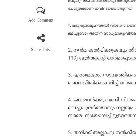
മനുഷ്യസഹോദരങ്ങള്‍ക്കും അനുഭവവേദ
ചോദ്യങ്ങളാണ് ഇവിടെഉയര്‍ത്തുന്നത്.
Add Comment
1. മനുഷ്യസമൂഹത്തില്‍ വിശ്വാസിയെന്ന
ലഭിച്ചുവോ? അതിന് സാധ്യമാകുംവിധ
Share This!
2. നന്‍മ കല്‍പിക്കുകയും ത
110) ഖുര്‍ആന്റെ ഓര്‍മപ്പെടുത
3. എന്തുമാത്രം സാമ്പത്തിക-ശ
ദൈവപ്രീതികാംക്ഷിച്ച് വേണ്
4. ജനങ്ങള്‍ക്കുവേണ്ടി നി
വെച്ചുപുലര്‍ത്താനും നല്ലതും
നമ്മെ നിയോഗിച്ചിട്ടുള്ളതെന
5. തനിക്ക് അല്ലാഹു നല്‍കിയ 