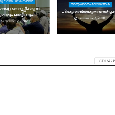
ുഷ്ഠാനം-ലേഖനങ്ങള്‍
അനുഷ്ഠാനം-ലേഖനങ്ങള്‍
ങളെ വെറുപ്പിക്കുന്ന
പിശുക്കന്‍മാരുടെ നേര്‍ച്ചക
മാമും ഖത്വീബും
September 7, 2020
September 23, 2020
VIEW ALL 