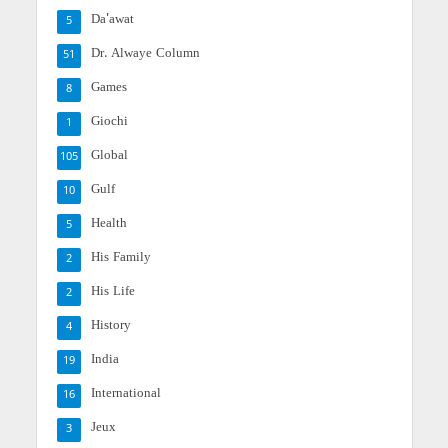
Da'awat
5
Dr. Alwaye Column
51
Games
8
Giochi
1
Global
105
Gulf
10
Health
5
His Family
2
His Life
2
History
4
India
19
International
16
Jeux
3