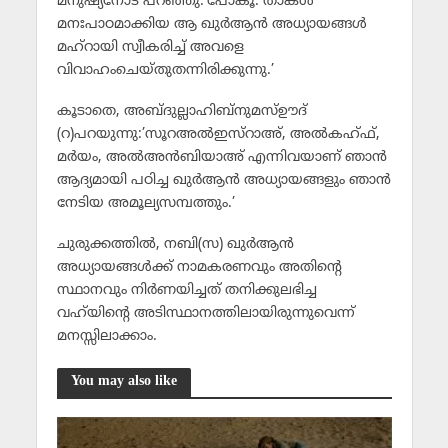
മനുഷ്യനോട് പറഞ്ഞു:’പോകൂ. താങ്കള്‍
മനഃപാഠമാക്കിയ ആ ഖുര്‍ആന്‍ അധ്യായങ്ങള്‍
മഹ്‌റായി സ്വീകരിച്ച് അവളെ
വിവാഹംചെയ്തുതന്നിരിക്കുന്നു.’
കൂടാതെ, അബ്ദുല്ലാഹിബ്‌നുമസ്ഊദ്
(റ)പറയുന്നു:’സൂറഅല്‍ഇസ്‌റാഅ്, അല്‍കഹ്ഫ്,
മര്‍യം, അല്‍അന്‍ബിയാഅ് എന്നിവയാണ് ഞാന്‍
ആദ്യമായി പഠിച്ച ഖുര്‍ആന്‍ അധ്യായങ്ങളും ഞാന്‍
നേടിയ അമൂല്യസമ്പത്തും.’
ചുരുക്കത്തില്‍, നബി(സ) ഖുര്‍ആന്‍
അധ്യായങ്ങള്‍ക്ക് നാമകരണവും അതിന്റെ
സ്ഥാനവും നിര്‍ണയിച്ചത് തനിക്കുലഭിച്ച
വഹ്‌യിന്റെ അടിസ്ഥാനത്തിലായിരുന്നുവെന്ന്
മനസ്സിലാക്കാം.
You may also like