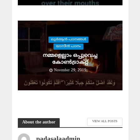
ഖുര്‍ആന്‍-പഠനങ്ങള്‍
യാസീന്‍ പഠനം
നമ്മളെല്ലാം ഒപ്പുവെച്ച
കോണ്‍ട്രാക്റ്റ്
November 29, 2019
VIEW ALL POSTS
About the author
padasalaadmin