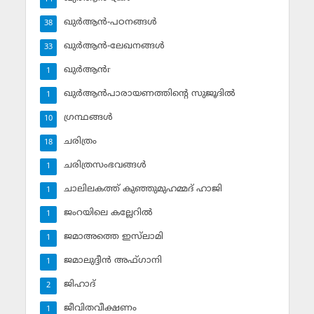
ഖുര്‍ആന്‍-പഠനങ്ങള്‍
38
ഖുര്‍ആന്‍-ലേഖനങ്ങള്‍
33
ഖുര്‍ആന്‍r
1
ഖുര്‍ആന്‍പാരായണത്തിന്റെ സുജൂദില്‍
1
ഗ്രന്ഥങ്ങള്‍
10
ചരിത്രം
18
ചരിത്രസംഭവങ്ങള്‍
1
ചാലിലകത്ത് കുഞ്ഞുമുഹമ്മദ് ഹാജി
1
ജംറയിലെ കല്ലേറില്‍
1
ജമാഅത്തെ ഇസ്‌ലാമി
1
ജമാലുദ്ദീന്‍ അഫ്ഗാനി
1
ജിഹാദ്‌
2
ജീവിതവീക്ഷണം
1