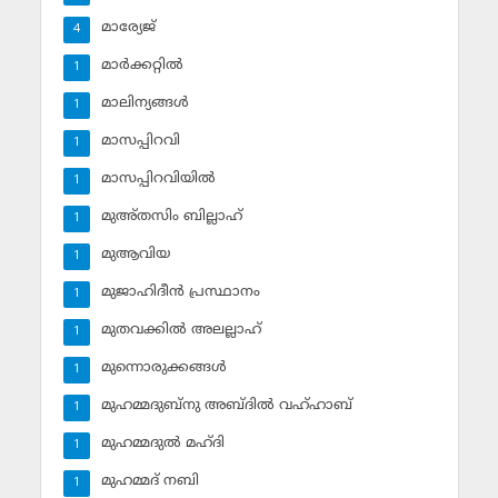
മാര്യേജ്
4
മാര്‍ക്കറ്റില്‍
1
മാലിന്യങ്ങള്‍
1
മാസപ്പിറവി
1
മാസപ്പിറവിയില്‍
1
മുഅ്തസിം ബില്ലാഹ്
1
മുആവിയ
1
മുജാഹിദീന്‍ പ്രസ്ഥാനം
1
മുതവക്കില്‍ അലല്ലാഹ്
1
മുന്നൊരുക്കങ്ങള്‍
1
മുഹമ്മദുബ്‌നു അബ്ദില്‍ വഹ്ഹാബ്
1
മുഹമ്മദുല്‍ മഹ്ദി
1
മുഹമ്മദ് നബി
1