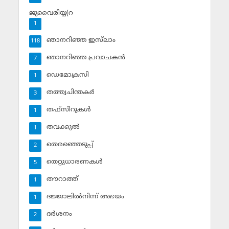
ജുവൈരിയ്യ(റ
1
ഞാനറിഞ്ഞ ഇസ്‌ലാം
118
ഞാനറിഞ്ഞ പ്രവാചകന്‍
7
ഡെമോക്രസി
1
തത്ത്വചിന്തകര്‍
3
തഫ്‌സീറുകള്‍
1
തവക്കുല്‍
1
തെരഞ്ഞെടുപ്പ്
2
തെറ്റുധാരണകള്‍
5
തൗറാത്ത്
1
ദജ്ജാലില്‍നിന്ന് അഭയം
1
ദര്‍ശനം
2