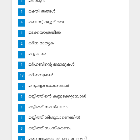
മഅ്മൂന്‍
1
മക്തി തങ്ങള്‍
1
മഖാസ്വിദുശ്ശരീഅഃ
4
മടക്കയാത്രയില്‍
1
മദീന മാതൃക
2
മദ്യപാനം
1
മദ്ഹബിന്റെ ഇമാമുകള്‍
1
മദ്ഹബുകള്‍
18
മനുഷ്യാവകാശങ്ങള്‍
6
മയ്യിത്തിന്റെ കണ്ണടക്കുമ്പോള്‍
1
മയ്യിത്ത് നമസ്‌കാരം
1
മയ്യിത്ത് ശിശുവാണെങ്കില്‍
1
മയ്യിത്ത് സംസ്‌കരണം
3
മരണമടുത്താല്‍ ചൊല്ലേണ്ടത്
1