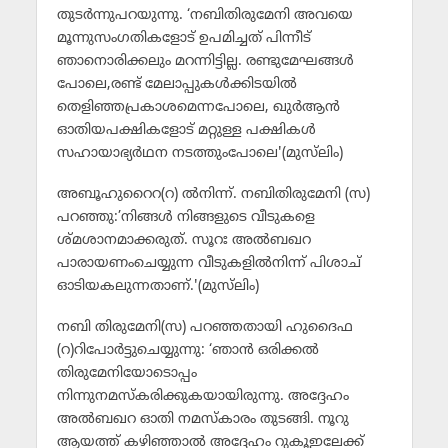
തുടര്‍ന്നുപറയുന്നു. ‘നബിതിരുമേനി അവയെ
മൂന്നുസംഗതികളോട് ഉപമിച്ചത് പിന്നീട്
ഞാനൊരിക്കലും മറന്നിട്ടില്ല. രണ്ടുമേഘങ്ങള്‍
പോലെ,രണ്ട് മേലാപ്പുകള്‍ക്കിടയില്‍
തെളിഞ്ഞപ്രകാശമെന്നപോലെ, ഖുര്‍ആന്‍
ഓതിയപക്ഷികളോട് മറ്റുള്ള പക്ഷികള്‍
സഹായാഭ്യര്‍ഥന നടത്തുംപോലെ'(മുസ്‌ലിം)
അബൂഹുറൈറ(റ) ല്‍നിന്ന്. നബിതിരുമേനി (സ)
പറഞ്ഞു:’നിങ്ങള്‍ നിങ്ങളുടെ വീടുകളെ
ശ്മശാനമാക്കരുത്. സൂറഃ അല്‍ബഖറ
പാരായണംചെയ്യുന്ന വീടുകളില്‍നിന്ന് പിശാച്
ഓടിയകലുന്നതാണ്.'(മുസ്‌ലിം)
നബി തിരുമേനി(സ) പറഞ്ഞതായി ഹുദൈഫ
(റ)റിപോര്‍ട്ടുചെയ്യുന്നു: ‘ഞാന്‍ ഒരിക്കല്‍
തിരുമേനിയോടൊപ്പം
നിന്നുനമസ്‌കരിക്കുകയായിരുന്നു. അദ്ദേഹം
അല്‍ബഖറ ഓതി നമസ്‌കാരം തുടങ്ങി. നൂറു
ആയത്ത് കഴിഞ്ഞാല്‍ അദ്ദേഹം റുകൂഇലേക്ക്