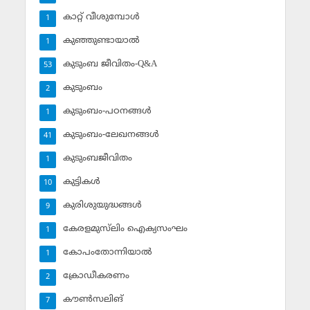
കാറ്റ് വീശുമ്പോള്‍
1
കുഞ്ഞുണ്ടായാല്‍
1
കുടുംബ ജീവിതം-Q&A
53
കുടുംബം
2
കുടുംബം-പഠനങ്ങള്‍
1
കുടുംബം-ലേഖനങ്ങള്‍
41
കുടുംബജീവിതം
1
കുട്ടികള്‍
10
കുരിശുയുദ്ധങ്ങള്‍
9
കേരളമുസ്‌ലിം ഐക്യസംഘം
1
കോപംതോന്നിയാല്‍
1
ക്രോഡീകരണം
2
കൗണ്‍സലിങ്‌
7