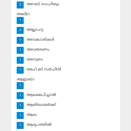
അറബ് സാഹിത്യം
2
അലി(റ
1
അല്ലാഹു
2
അവകാശികള്‍
1
അവതരണം
1
അസ്വബ
1
അഹ് മദ് സര്‍ഹിന്ദി
1
ആഇശ(റ
1
ആക്ഷേപിച്ചാല്‍
1
ആതിഥേയര്‍ക്ക്
1
ആദം
1
ആദ്യപത്തില്‍
1