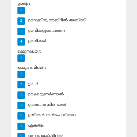
ഉമര്‍(റ
1
ഉമറുബ്‌നു അബ്ദില്‍ അസീസ്‌
2
ഉമവികളുടെ പതനം
1
ഉമവികള്‍
4
ഉമ്മുസലമ(റ
1
ഉമ്മുഹബീബ(റ
1
ഉര്‍ഫ്
2
ഉറക്കമുണര്‍ന്നാല്‍
1
ഉറങ്ങാന്‍ കിടന്നാല്‍
1
ഉസ്മാന്‍ ദാന്‍ഫോദിയോ
1
ഏകത്വം
1
ഒന്നാം തക്ബീറില്‍
1