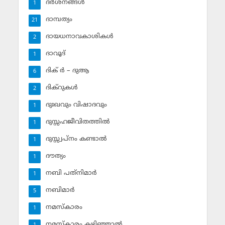
ദര്‍ശനങ്ങള്‍
1
ദാമ്പത്യം
21
ദായധനാവകാശികള്‍
2
ദാവൂദ്‌
1
ദിക് ര്‍ – ദുആ
6
ദിക്‌റുകള്‍
2
ദുഃഖവും വിഷാദവും
1
ദുസ്സഹജീവിതത്തില്‍
1
ദുസ്സ്വപ്‌നം കണ്ടാല്‍
1
ദൗത്യം
1
നബി പത്‌നിമാര്‍
1
നബിമാര്‍
5
നമസ്‌കാരം
1
നമസ്‌കാരം കഴിഞ്ഞാല്‍