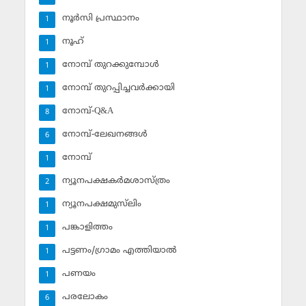
നൂര്‍സി പ്രസ്ഥാനം
1
നൂഹ്‌
1
നോമ്പ് തുറക്കുമ്പോള്‍
1
നോമ്പ് തുറപ്പിച്ചവര്‍ക്കായി
1
നോമ്പ്-Q&A
8
നോമ്പ്-ലേഖനങ്ങള്‍
6
നോമ്പ്‌
1
ന്യൂനപക്ഷകര്‍മശാസ്ത്രം
2
ന്യൂനപക്ഷമുസ്‌ലിം
1
പങ്കാളിത്തം
1
പട്ടണം/ഗ്രാമം എത്തിയാല്‍
1
പണയം
1
പരലോകം
6