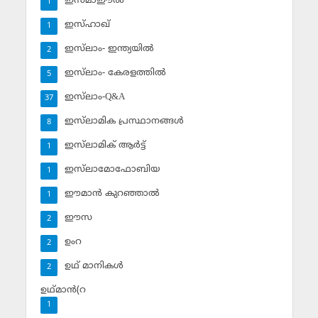
ഇസ്മാഈല്‍
1
ഇസ്ഹാഖ്‌
1
ഇസ്‌ലാം- ഇന്ത്യയില്‍
2
ഇസ്‌ലാം- കേരളത്തില്‍
5
ഇസ്‌ലാം-Q&A
37
ഇസ്‌ലാമിക പ്രസ്ഥാനങ്ങള്‍
8
ഇസ്‌ലാമിക് ആര്‍ട്ട്
1
ഇസ്‌ലാമോഫോബിയ
1
ഈമാന്‍ കുറഞ്ഞാല്‍
1
ഈസ
2
ഉംറ
2
ഉഥ് മാനികള്‍
2
ഉഥ്മാന്‍(റ
1