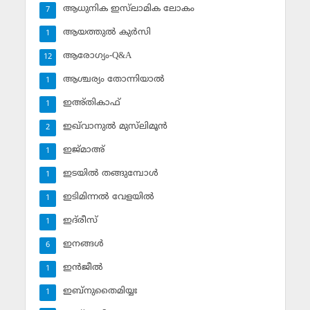
ആധുനിക ഇസ്‌ലാമിക ലോകം
7
ആയത്തുല്‍ കുര്‍സി
1
ആരോഗ്യം-Q&A
12
ആശ്ചര്യം തോന്നിയാല്‍
1
ഇഅ്തികാഫ്‌
1
ഇഖ്‌വാനുല്‍ മുസ്‌ലിമൂന്‍
2
ഇജ്മാഅ്
1
ഇടയില്‍ തങ്ങുമ്പോള്‍
1
ഇടിമിന്നല്‍ വേളയില്‍
1
ഇദ്‌രീസ്‌
1
ഇനങ്ങള്‍
6
ഇന്‍ജീല്‍
1
ഇബ്‌നുതൈമിയ്യഃ
1