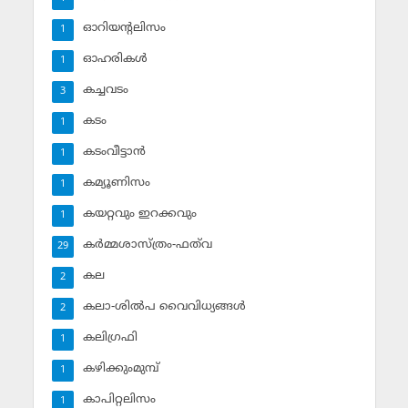
ഓറിയന്റലിസം
1
ഓഹരികള്‍
1
കച്ചവടം
3
കടം
1
കടംവീട്ടാന്‍
1
കമ്യൂണിസം
1
കയറ്റവും ഇറക്കവും
1
കര്‍മ്മശാസ്ത്രം-ഫത്‌വ
29
കല
2
കലാ-ശില്‍പ വൈവിധ്യങ്ങള്‍
2
കലിഗ്രഫി
1
കഴിക്കുംമുമ്പ്
1
കാപിറ്റലിസം
1