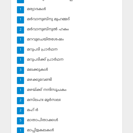
മര്യാദകള്‍
1
മര്‍വാനുബ്‌നു മുഹമ്മദ്
1
മര്‍വാനുബ്‌നുല്‍ ഹകം
2
മറവുചെയ്തശേഷം
1
മറുപടി പ്രാര്‍ഥന
1
മറുപടിക്ക് പ്രാര്‍ഥന
1
മലക്കുകള്‍
3
മഴക്കുവേണ്ടി
1
മഴയ്ക്ക് നന്ദിസൂചകം
1
മസ്‌ലഹഃ മുര്‍സലഃ
2
മഹ് ര്‍
2
മാതാപിതാക്കള്‍
5
മാപ്പിളകലകള്‍
1