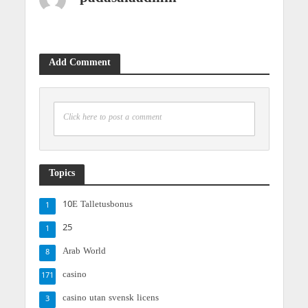
Add Comment
Click here to post a comment
Topics
10E Talletusbonus
1
25
1
Arab World
8
casino
171
casino utan svensk licens
3