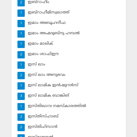
ഇബ്‌റാഹീം
2
ഇബ്‌റാഹീമിസ്വലാത്ത്
1
ഇമാം അബൂഹനീഫ
1
ഇമാം അഹ്മദുബ്‌നു ഹമ്പല്‍
1
ഇമാം മാലിക്
1
ഇമാം ശാഫിഈ
2
ഇസ് ലാം
1
ഇസ് ലാം അനുഭവം
2
ഇസ് ലാമിക ഇന്‍ഷുറന്‍സ്‌
1
ഇസ് ലാമിക ബാങ്കിങ്‌
3
ഇസ്തിഖാറഃ നമസ്‌കാരത്തില്‍
1
ഇസ്തിസ്ഹാബ്
2
ഇസ്തിഹ്‌സാന്‍
2