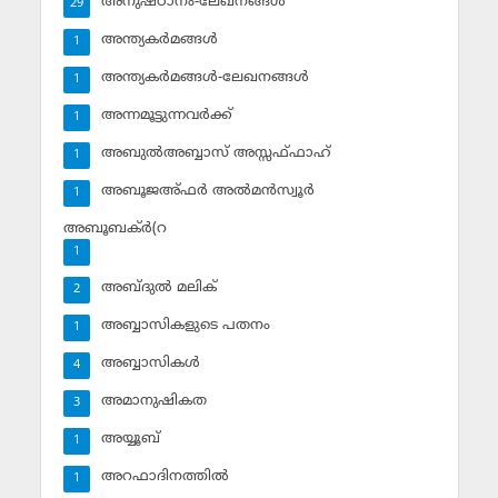
അനുഷ്ഠാനം-ലേഖനങ്ങള്‍
29
അന്ത്യകര്‍മങ്ങള്‍
1
അന്ത്യകര്‍മങ്ങള്‍-ലേഖനങ്ങള്‍
1
അന്നമൂട്ടുന്നവര്‍ക്ക്
1
അബുല്‍അബ്ബാസ് അസ്സഫ്ഫാഹ്‌
1
അബൂജഅ്ഫര്‍ അല്‍മന്‍സ്വൂര്‍
1
അബൂബക്ര്‍(റ
1
അബ്ദുല്‍ മലിക്‌
2
അബ്ബാസികളുടെ പതനം
1
അബ്ബാസികള്‍
4
അമാനുഷികത
3
അയ്യൂബ്‌
1
അറഫാദിനത്തില്‍
1