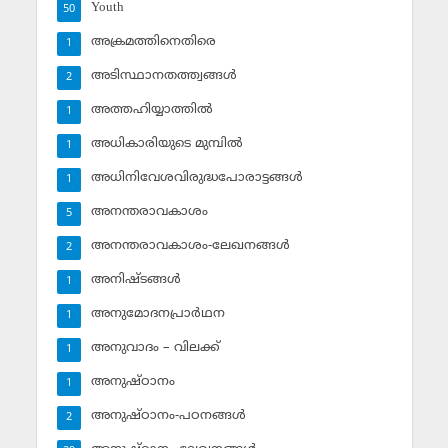
Youth
50
അക്രമത്തിനെതിരെ
1
അടിസ്ഥാനതത്ത്വങ്ങള്‍
2
അത്തഹിയ്യാത്തില്‍
1
അധികാരിയുടെ മുമ്പില്‍
1
അധിനിവേശവിരുദ്ധപോരാട്ടങ്ങള്‍
1
അനന്തരാവകാശം
5
അനന്തരാവകാശം-ലേഖനങ്ങള്‍
2
അനിഷ്ടങ്ങള്‍
1
അനുമോദനപ്രാര്‍ഥന
1
അനുവാദം – വിലക്ക്‌
1
അനുഷ്ഠാനം
1
അനുഷ്ഠാനം-പഠനങ്ങള്‍
2