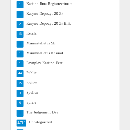
Kasiino Ilma Registreerimata
1
Kasyno Depozyt 20 Zł
1
Kasyno Depozyt 20 Zł Blik
2
Kerala
13
Minimitalletus 5E
1
Minimitalletus Kasinot
1
Paynplay Kasiino Eesti
1
Public
44
review
15
Spellen
3
Spiele
5
The Judgement Day
1
Uncategorized
2,784