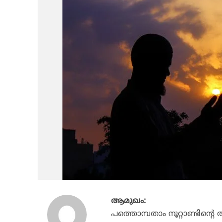
ആമുഖം:
പത്തൊമ്പതാം നൂറ്റാണ്ടിന്റെ