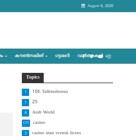
August 6, 2026
രം
കൗണ്‍സലിങ്‌
ഗ്യാലറി
വാര്‍ത്തകള്‍
Topics
10E Talletusbonus
1
25
1
Arab World
8
casino
171
casino utan svensk licens
3