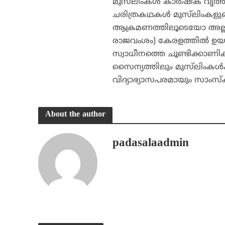
മുസ്‌ലിംകള്‍ കാര്‍ഷിക വൃത്തി
ചരിത്രകഥകള്‍ മുസ്‌ലിംകളു
ആക്രമണത്തിലൂടെയോ അല്ലാത
രാജവംശം) കേരളത്തില്‍ ഉയര്
സ്വാധീനത്തെ ചൂണ്ടിക്കാണിക്ക
സൈന്യത്തിലും മുസ്‌ലിംകള്‍ക്
വിദ്യാഭ്യാസപരമായും സാംസ്‌
About the author
padasalaadmin