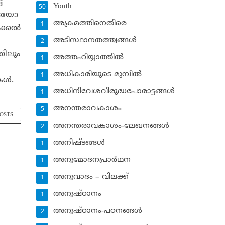
ട
Youth
50
ൂടെയോ
അക്രമത്തിനെതിരെ
1
്കല്‍
അടിസ്ഥാനതത്ത്വങ്ങള്‍
2
തിലും
അത്തഹിയ്യാത്തില്‍
1
അധികാരിയുടെ മുമ്പില്‍
1
ള്‍.
അധിനിവേശവിരുദ്ധപോരാട്ടങ്ങള്‍
1
അനന്തരാവകാശം
5
POSTS
അനന്തരാവകാശം-ലേഖനങ്ങള്‍
2
അനിഷ്ടങ്ങള്‍
1
അനുമോദനപ്രാര്‍ഥന
1
അനുവാദം – വിലക്ക്‌
1
അനുഷ്ഠാനം
1
അനുഷ്ഠാനം-പഠനങ്ങള്‍
2