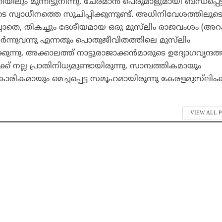
യിലും മുന്നിട്ടുനിന്നു. ചേരമാന്‍ പെരുമാളുമായി ബന്ധപ്പെട്
ടെ സ്വാധീനത്തെ സൂചിപ്പിക്കുന്നുണ്ട്. അധിനിവേശത്തില
െ, തികച്ചും ദേശീയമായ ഒരു മുസ്‌ലിം രാജവംശം (അറക
‍ന്നുവന്നു എന്നതും പൊതുജീവിതത്തിലെ മുസ്‌ലിം
ുന്നു. അക്കാലത്ത് നാട്ടുരാജാക്കന്‍മാരുടെ ഉദ്യോഗവൃന്ദത്
ക് നല്ല പ്രാതിനിധ്യമുണ്ടായിരുന്നു. സാമ്പത്തികമായും
കാരികമായും മെച്ചപ്പെട്ട സമൂഹമായിരുന്നു കേരളമുസ്‌ലിംക
VIEW ALL 