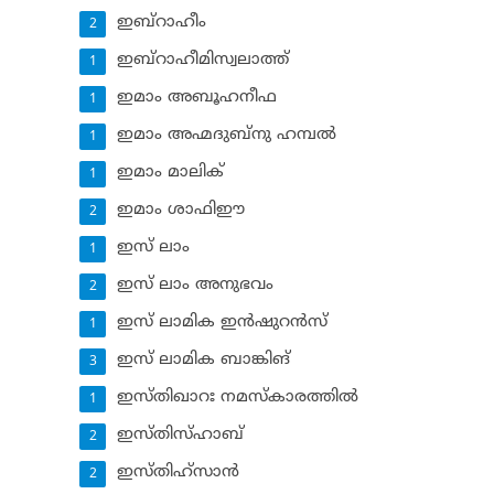
ഇബ്‌റാഹീം
2
ഇബ്‌റാഹീമിസ്വലാത്ത്
1
ഇമാം അബൂഹനീഫ
1
ഇമാം അഹ്മദുബ്‌നു ഹമ്പല്‍
1
ഇമാം മാലിക്
1
ഇമാം ശാഫിഈ
2
ഇസ് ലാം
1
ഇസ് ലാം അനുഭവം
2
ഇസ് ലാമിക ഇന്‍ഷുറന്‍സ്‌
1
ഇസ് ലാമിക ബാങ്കിങ്‌
3
ഇസ്തിഖാറഃ നമസ്‌കാരത്തില്‍
1
ഇസ്തിസ്ഹാബ്
2
ഇസ്തിഹ്‌സാന്‍
2