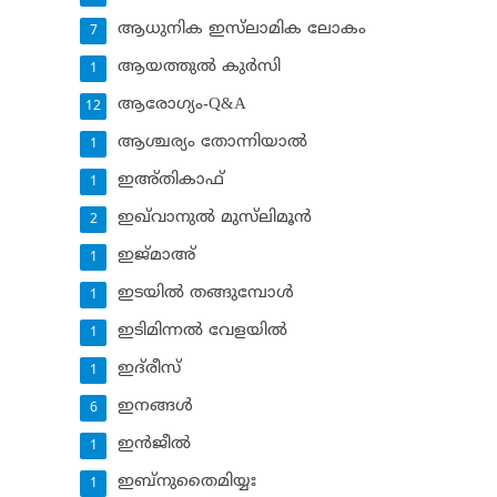
ആധുനിക ഇസ്‌ലാമിക ലോകം
7
ആയത്തുല്‍ കുര്‍സി
1
ആരോഗ്യം-Q&A
12
ആശ്ചര്യം തോന്നിയാല്‍
1
ഇഅ്തികാഫ്‌
1
ഇഖ്‌വാനുല്‍ മുസ്‌ലിമൂന്‍
2
ഇജ്മാഅ്
1
ഇടയില്‍ തങ്ങുമ്പോള്‍
1
ഇടിമിന്നല്‍ വേളയില്‍
1
ഇദ്‌രീസ്‌
1
ഇനങ്ങള്‍
6
ഇന്‍ജീല്‍
1
ഇബ്‌നുതൈമിയ്യഃ
1