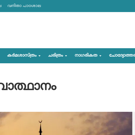
ല
വനിതാ പാഠശാല
കര്‍മശാസ്ത്രം
ചരിത്രം
നാഗരികത
ചോദ്യോത്ത
വോത്ഥാനം