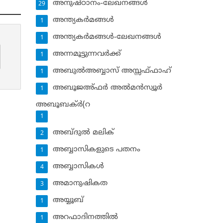
അനുഷ്ഠാനം-ലേഖനങ്ങള്‍
29
അന്ത്യകര്‍മങ്ങള്‍
1
അന്ത്യകര്‍മങ്ങള്‍-ലേഖനങ്ങള്‍
1
അന്നമൂട്ടുന്നവര്‍ക്ക്
1
അബുല്‍അബ്ബാസ് അസ്സഫ്ഫാഹ്‌
1
അബൂജഅ്ഫര്‍ അല്‍മന്‍സ്വൂര്‍
1
അബൂബക്ര്‍(റ
1
അബ്ദുല്‍ മലിക്‌
2
അബ്ബാസികളുടെ പതനം
1
അബ്ബാസികള്‍
4
അമാനുഷികത
3
അയ്യൂബ്‌
1
അറഫാദിനത്തില്‍
1