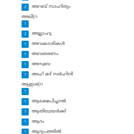
അറബ് സാഹിത്യം
2
അലി(റ
1
അല്ലാഹു
2
അവകാശികള്‍
1
അവതരണം
1
അസ്വബ
1
അഹ് മദ് സര്‍ഹിന്ദി
1
ആഇശ(റ
1
ആക്ഷേപിച്ചാല്‍
1
ആതിഥേയര്‍ക്ക്
1
ആദം
1
ആദ്യപത്തില്‍
1