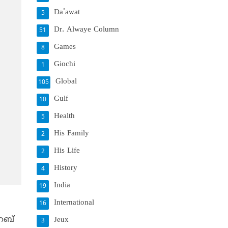
Da'awat
5
Dr. Alwaye Column
51
Games
8
Giochi
1
Global
105
Gulf
10
Health
5
His Family
2
His Life
2
History
4
India
19
International
16
അറബ്
Jeux
3