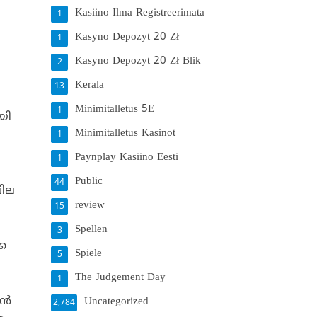
Kasiino Ilma Registreerimata
1
Kasyno Depozyt 20 Zł
1
Kasyno Depozyt 20 Zł Blik
2
Kerala
13
Minimitalletus 5E
1
യി
Minimitalletus Kasinot
1
Paynplay Kasiino Eesti
1
Public
44
ചില
review
15
Spellen
3
കെ
Spiele
5
The Judgement Day
1
്‍
Uncategorized
2,784