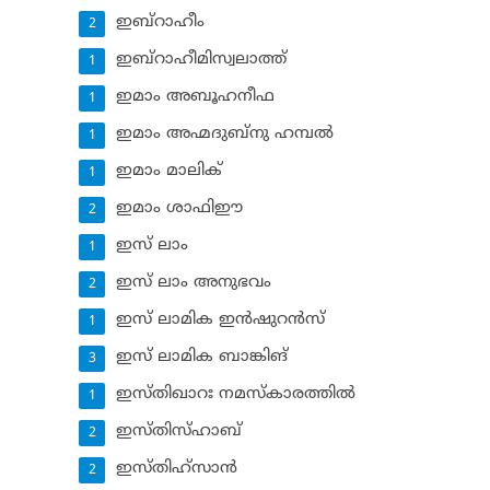
ഇബ്‌റാഹീം
2
ഇബ്‌റാഹീമിസ്വലാത്ത്
1
ഇമാം അബൂഹനീഫ
1
ഇമാം അഹ്മദുബ്‌നു ഹമ്പല്‍
1
ഇമാം മാലിക്
1
ഇമാം ശാഫിഈ
2
ഇസ് ലാം
1
ഇസ് ലാം അനുഭവം
2
ഇസ് ലാമിക ഇന്‍ഷുറന്‍സ്‌
1
ഇസ് ലാമിക ബാങ്കിങ്‌
3
ഇസ്തിഖാറഃ നമസ്‌കാരത്തില്‍
1
ഇസ്തിസ്ഹാബ്
2
ഇസ്തിഹ്‌സാന്‍
2