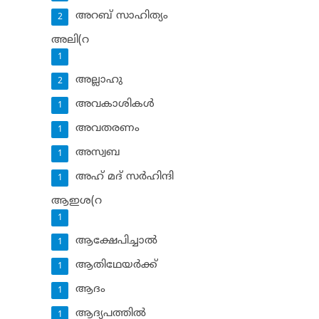
അറബ് സാഹിത്യം
2
അലി(റ
1
അല്ലാഹു
2
അവകാശികള്‍
1
അവതരണം
1
അസ്വബ
1
അഹ് മദ് സര്‍ഹിന്ദി
1
ആഇശ(റ
1
ആക്ഷേപിച്ചാല്‍
1
ആതിഥേയര്‍ക്ക്
1
ആദം
1
ആദ്യപത്തില്‍
1