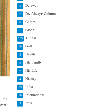
Da'awat
5
Dr. Alwaye Column
51
Games
8
Giochi
1
Global
105
Gulf
10
Health
5
His Family
2
His Life
2
History
4
ം
India
19
International
16
ള്‍)
Jeux
3
ാണ്