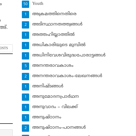
ം
Youth
50
അക്രമത്തിനെതിരെ
1
ആ
അടിസ്ഥാനതത്ത്വങ്ങള്‍
2
അ്.
അത്തഹിയ്യാത്തില്‍
1
അധികാരിയുടെ മുമ്പില്‍
1
POSTS
അധിനിവേശവിരുദ്ധപോരാട്ടങ്ങള്‍
1
അനന്തരാവകാശം
5
അനന്തരാവകാശം-ലേഖനങ്ങള്‍
2
അനിഷ്ടങ്ങള്‍
1
അനുമോദനപ്രാര്‍ഥന
1
അനുവാദം – വിലക്ക്‌
1
അനുഷ്ഠാനം
1
അനുഷ്ഠാനം-പഠനങ്ങള്‍
2