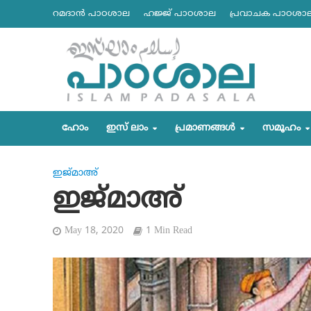
റമദാന്‍ പാഠശാല
ഹജ്ജ് പാഠശാല
പ്രവാചക പാഠശാ
ഹോം
ഇസ് ലാം
പ്രമാണങ്ങള്‍
സമൂഹം
ഇജ്മാഅ്
ഇജ്മാഅ്
May 18, 2020
1 Min Read