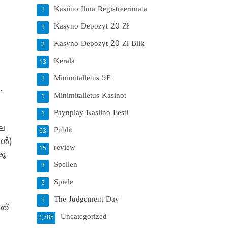
Kasiino Ilma Registreerimata
1
Kasyno Depozyt 20 Zł
1
Kasyno Depozyt 20 Zł Blik
2
Kerala
13
Minimitalletus 5E
1
.
Minimitalletus Kasinot
1
Paynplay Kasiino Eesti
1
ില
Public
63
്‍)
review
15
രു
Spellen
3
Spiele
5
The Judgement Day
1
ത്
Uncategorized
2,785