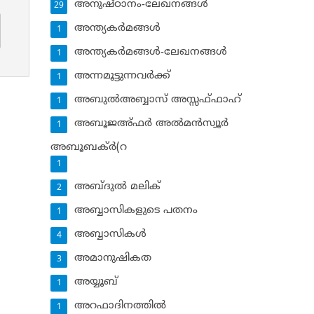
അനുഷ്ഠാനം-ലേഖനങ്ങള്‍
29
അന്ത്യകര്‍മങ്ങള്‍
1
അന്ത്യകര്‍മങ്ങള്‍-ലേഖനങ്ങള്‍
1
അന്നമൂട്ടുന്നവര്‍ക്ക്
1
അബുല്‍അബ്ബാസ് അസ്സഫ്ഫാഹ്‌
1
അബൂജഅ്ഫര്‍ അല്‍മന്‍സ്വൂര്‍
1
അബൂബക്ര്‍(റ
1
അബ്ദുല്‍ മലിക്‌
2
അബ്ബാസികളുടെ പതനം
1
അബ്ബാസികള്‍
4
അമാനുഷികത
3
അയ്യൂബ്‌
1
അറഫാദിനത്തില്‍
1