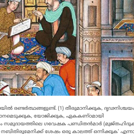
ല്‍ രണ്ടര്‍ത്ഥങ്ങളുണ്ട്. (1) തീരുമാനിക്കുക, ദൃഢനിശ്ചയ
 തീരുമാനമെടുക്കുക, യോജിക്കുക, ഏകകണ്ഠമായി
‌ലിം സമുദായത്തിലെ ഗവേഷക പണ്ഡിതന്‍മാര്‍ (മുജ്തഹിദുക
 നബിതിരുമേനിക്ക് ശേഷം ഒരു കാലത്ത് ഒന്നിക്കുക’ എന്ന