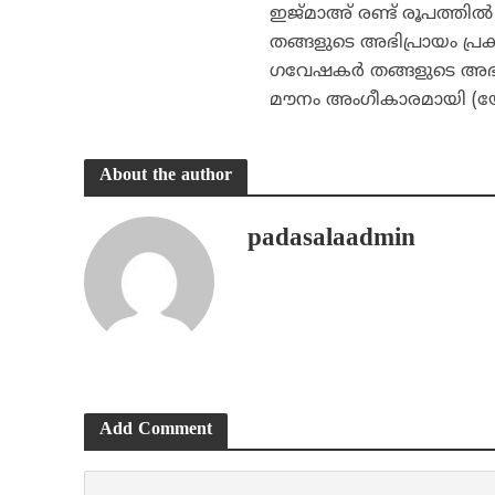
ഇജ്മാഅ് രണ്ട് രൂപത്തില
തങ്ങളുടെ അഭിപ്രായം പ്രക
ഗവേഷകര്‍ തങ്ങളുടെ അഭിപ
മൗനം അംഗീകാരമായി (യോ
About the author
padasalaadmin
Add Comment