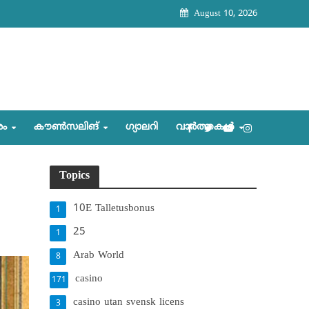
August 10, 2026
രം
കൗണ്‍സലിങ്‌
ഗ്യാലറി
വാര്‍ത്തകള്‍
Topics
10E Talletusbonus
1
25
1
Arab World
8
casino
171
casino utan svensk licens
3