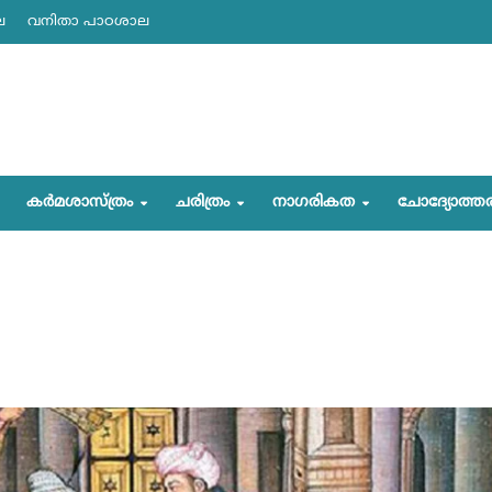
ല
വനിതാ പാഠശാല
കര്‍മശാസ്ത്രം
ചരിത്രം
നാഗരികത
ചോദ്യോത്ത