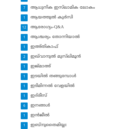
ആധുനിക ഇസ്‌ലാമിക ലോകം
7
ആയത്തുല്‍ കുര്‍സി
1
ആരോഗ്യം-Q&A
12
ആശ്ചര്യം തോന്നിയാല്‍
1
ഇഅ്തികാഫ്‌
1
ഇഖ്‌വാനുല്‍ മുസ്‌ലിമൂന്‍
2
ഇജ്മാഅ്
1
ഇടയില്‍ തങ്ങുമ്പോള്‍
1
ഇടിമിന്നല്‍ വേളയില്‍
1
ഇദ്‌രീസ്‌
1
ഇനങ്ങള്‍
6
ഇന്‍ജീല്‍
1
ഇബ്‌നുതൈമിയ്യഃ
1