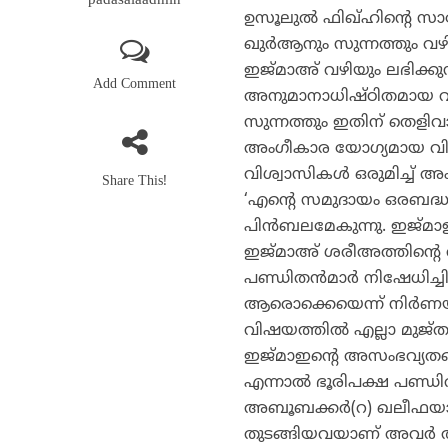
padasalaadmin
ഉസൂലുല്‍ ഫിഖ്ഹിന്റെ സാ
ഖുര്‍ആനും സുന്നത്തും 
ഇജ്മാഅ് വഴിയും ലഭിക്കുന
Add Comment
അനുമാനാധിഷ്ഠിതമായ വിധ
സുന്നത്തും ഇതിന് തെളിവാ
അംഗീകാര യോഗ്യമായ വിശ്വ
വിശ്വാസികള്‍ ഒരുമിച്ച് അം
Share This!
‘എന്റെ സമുദായം ഒരബദ്ധത
പിന്‍ബലമേകുന്നു. ഇജ്മാ
ഇജ്മാഅ് ശരീഅത്തിന്റെ 
പണ്ഡിതന്‍മാര്‍ നിഷേധിച്ച
ആരൊക്കെയെന്ന് നിര്‍ണ
വിഷയത്തില്‍ എല്ലാ മുജ
ഇജ്മാഇന്റെ അസംഭവ്യതയെ
എന്നാല്‍ ഭൂരിപക്ഷ പണ്ഡി
അബൂബക്കര്‍(റ) ഖലീഫയായി
തുടങ്ങിയവയാണ് അവര്‍ അത