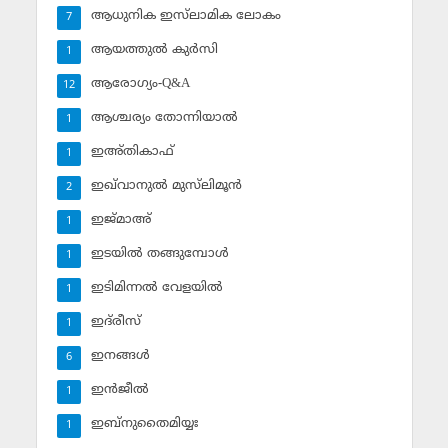
ആധുനിക ഇസ്‌ലാമിക ലോകം
7
ആയത്തുല്‍ കുര്‍സി
1
ആരോഗ്യം-Q&A
12
ആശ്ചര്യം തോന്നിയാല്‍
1
ഇഅ്തികാഫ്‌
1
ഇഖ്‌വാനുല്‍ മുസ്‌ലിമൂന്‍
2
ഇജ്മാഅ്
1
ഇടയില്‍ തങ്ങുമ്പോള്‍
1
ഇടിമിന്നല്‍ വേളയില്‍
1
ഇദ്‌രീസ്‌
1
ഇനങ്ങള്‍
6
ഇന്‍ജീല്‍
1
ഇബ്‌നുതൈമിയ്യഃ
1