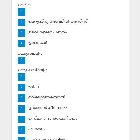
ഉമര്‍(റ
1
ഉമറുബ്‌നു അബ്ദില്‍ അസീസ്‌
2
ഉമവികളുടെ പതനം
1
ഉമവികള്‍
4
ഉമ്മുസലമ(റ
1
ഉമ്മുഹബീബ(റ
1
ഉര്‍ഫ്
2
ഉറക്കമുണര്‍ന്നാല്‍
1
ഉറങ്ങാന്‍ കിടന്നാല്‍
1
ഉസ്മാന്‍ ദാന്‍ഫോദിയോ
1
ഏകത്വം
1
ഒന്നാം തക്ബീറില്‍