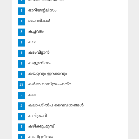
1
ഓറിയന്റലിസം
1
ഓഹരികള്‍
1
കച്ചവടം
3
കടം
1
കടംവീട്ടാന്‍
1
കമ്യൂണിസം
1
കയറ്റവും ഇറക്കവും
1
കര്‍മ്മശാസ്ത്രം-ഫത്‌വ
29
കല
2
കലാ-ശില്‍പ വൈവിധ്യങ്ങള്‍
2
കലിഗ്രഫി
1
കഴിക്കുംമുമ്പ്
1
കാപിറ്റലിസം
1