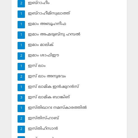
ഇബ്‌റാഹീം
2
ഇബ്‌റാഹീമിസ്വലാത്ത്
1
ഇമാം അബൂഹനീഫ
1
ഇമാം അഹ്മദുബ്‌നു ഹമ്പല്‍
1
ഇമാം മാലിക്
1
ഇമാം ശാഫിഈ
2
ഇസ് ലാം
1
ഇസ് ലാം അനുഭവം
2
ഇസ് ലാമിക ഇന്‍ഷുറന്‍സ്‌
1
ഇസ് ലാമിക ബാങ്കിങ്‌
3
ഇസ്തിഖാറഃ നമസ്‌കാരത്തില്‍
1
ഇസ്തിസ്ഹാബ്
2
ഇസ്തിഹ്‌സാന്‍
2