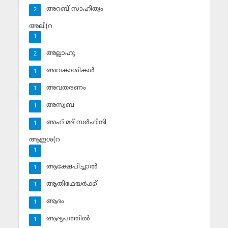
അറബ് സാഹിത്യം
2
അലി(റ
1
അല്ലാഹു
2
അവകാശികള്‍
1
അവതരണം
1
അസ്വബ
1
അഹ് മദ് സര്‍ഹിന്ദി
1
ആഇശ(റ
1
ആക്ഷേപിച്ചാല്‍
1
ആതിഥേയര്‍ക്ക്
1
ആദം
1
ആദ്യപത്തില്‍
1