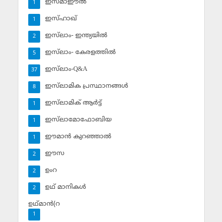
ഇസ്മാഈല്‍
1
ഇസ്ഹാഖ്‌
1
ഇസ്‌ലാം- ഇന്ത്യയില്‍
2
ഇസ്‌ലാം- കേരളത്തില്‍
5
ഇസ്‌ലാം-Q&A
37
ഇസ്‌ലാമിക പ്രസ്ഥാനങ്ങള്‍
8
ഇസ്‌ലാമിക് ആര്‍ട്ട്
1
ഇസ്‌ലാമോഫോബിയ
1
ഈമാന്‍ കുറഞ്ഞാല്‍
1
ഈസ
2
ഉംറ
2
ഉഥ് മാനികള്‍
2
ഉഥ്മാന്‍(റ
1