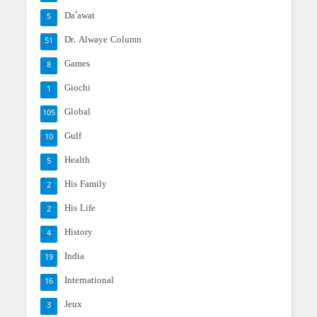
Da'awat
5
Dr. Alwaye Column
51
Games
8
Giochi
1
Global
105
Gulf
10
Health
5
His Family
2
His Life
2
History
4
India
19
International
16
Jeux
3