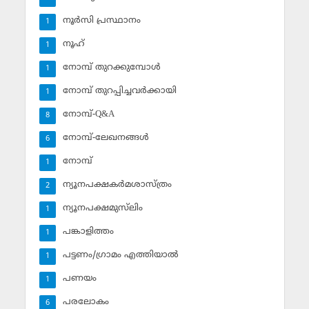
നൂര്‍സി പ്രസ്ഥാനം
1
നൂഹ്‌
1
നോമ്പ് തുറക്കുമ്പോള്‍
1
നോമ്പ് തുറപ്പിച്ചവര്‍ക്കായി
1
നോമ്പ്-Q&A
8
നോമ്പ്-ലേഖനങ്ങള്‍
6
നോമ്പ്‌
1
ന്യൂനപക്ഷകര്‍മശാസ്ത്രം
2
ന്യൂനപക്ഷമുസ്‌ലിം
1
പങ്കാളിത്തം
1
പട്ടണം/ഗ്രാമം എത്തിയാല്‍
1
പണയം
1
പരലോകം
6