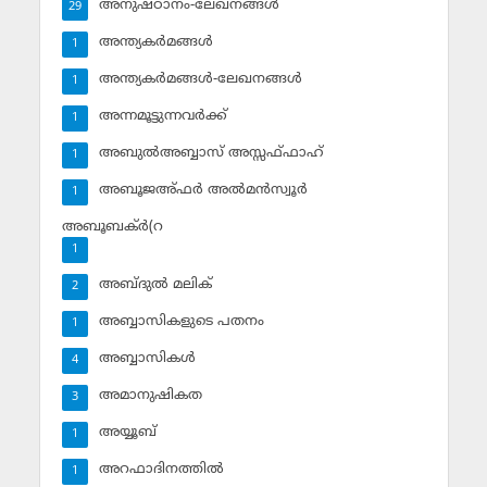
അനുഷ്ഠാനം-ലേഖനങ്ങള്‍
29
അന്ത്യകര്‍മങ്ങള്‍
1
അന്ത്യകര്‍മങ്ങള്‍-ലേഖനങ്ങള്‍
1
അന്നമൂട്ടുന്നവര്‍ക്ക്
1
അബുല്‍അബ്ബാസ് അസ്സഫ്ഫാഹ്‌
1
അബൂജഅ്ഫര്‍ അല്‍മന്‍സ്വൂര്‍
1
അബൂബക്ര്‍(റ
1
അബ്ദുല്‍ മലിക്‌
2
അബ്ബാസികളുടെ പതനം
1
അബ്ബാസികള്‍
4
അമാനുഷികത
3
അയ്യൂബ്‌
1
അറഫാദിനത്തില്‍
1