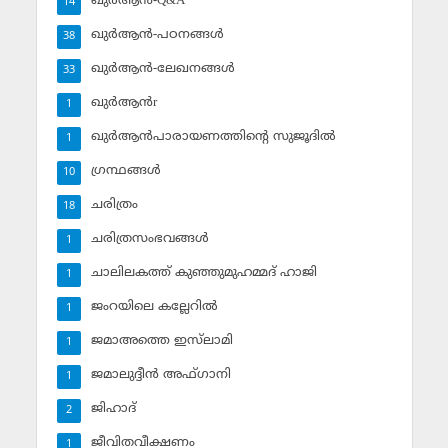
ഖുര്‍ആന്‍-Q&A
14
ഖുര്‍ആന്‍-പഠനങ്ങള്‍
38
ഖുര്‍ആന്‍-ലേഖനങ്ങള്‍
33
ഖുര്‍ആന്‍r
1
ഖുര്‍ആന്‍പാരായണത്തിന്റെ സുജൂദില്‍
1
ഗ്രന്ഥങ്ങള്‍
10
ചരിത്രം
18
ചരിത്രസംഭവങ്ങള്‍
1
ചാലിലകത്ത് കുഞ്ഞുമുഹമ്മദ് ഹാജി
1
ജംറയിലെ കല്ലേറില്‍
1
ജമാഅത്തെ ഇസ്‌ലാമി
1
ജമാലുദ്ദീന്‍ അഫ്ഗാനി
1
ജിഹാദ്‌
2
ജീവിതവീക്ഷണം
1