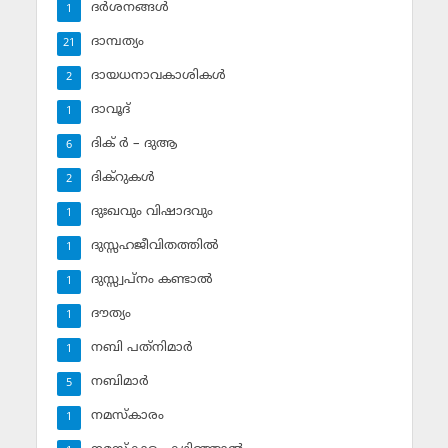
ദര്‍ശനങ്ങള്‍
1
ദാമ്പത്യം
21
ദായധനാവകാശികള്‍
2
ദാവൂദ്‌
1
ദിക് ര്‍ – ദുആ
6
ദിക്‌റുകള്‍
2
ദുഃഖവും വിഷാദവും
1
ദുസ്സഹജീവിതത്തില്‍
1
ദുസ്സ്വപ്‌നം കണ്ടാല്‍
1
ദൗത്യം
1
നബി പത്‌നിമാര്‍
1
നബിമാര്‍
5
നമസ്‌കാരം
1