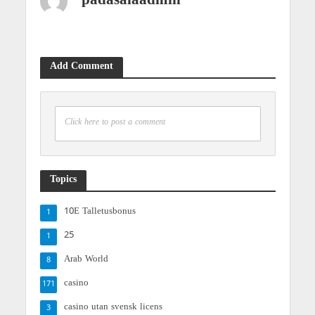
padasalaadmin
Add Comment
Click here to post a comment
Topics
10E Talletusbonus
1
25
1
Arab World
8
casino
171
casino utan svensk licens
3