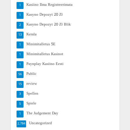
Kasiino Ilma Registreerimata
1
Kasyno Depozyt 20 Zł
1
Kasyno Depozyt 20 Zł Blik
2
Kerala
13
Minimitalletus 5E
1
Minimitalletus Kasinot
1
Paynplay Kasiino Eesti
1
Public
56
review
15
Spellen
3
Spiele
5
The Judgement Day
1
Uncategorized
2,784