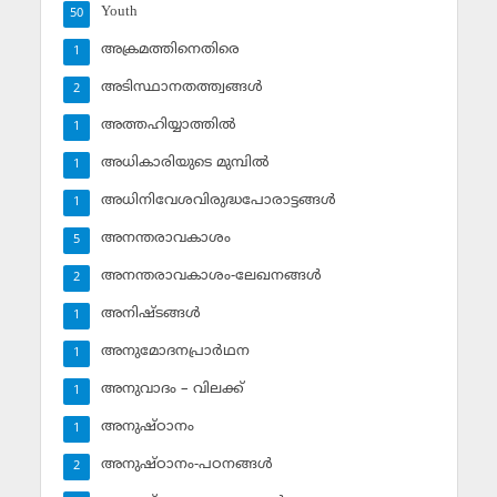
Youth
50
അക്രമത്തിനെതിരെ
1
അടിസ്ഥാനതത്ത്വങ്ങള്‍
2
അത്തഹിയ്യാത്തില്‍
1
അധികാരിയുടെ മുമ്പില്‍
1
അധിനിവേശവിരുദ്ധപോരാട്ടങ്ങള്‍
1
അനന്തരാവകാശം
5
അനന്തരാവകാശം-ലേഖനങ്ങള്‍
2
അനിഷ്ടങ്ങള്‍
1
അനുമോദനപ്രാര്‍ഥന
1
അനുവാദം – വിലക്ക്‌
1
അനുഷ്ഠാനം
1
അനുഷ്ഠാനം-പഠനങ്ങള്‍
2