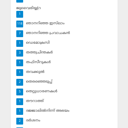
ജുവൈരിയ്യ(റ
1
ഞാനറിഞ്ഞ ഇസ്‌ലാം
118
ഞാനറിഞ്ഞ പ്രവാചകന്‍
7
ഡെമോക്രസി
1
തത്ത്വചിന്തകര്‍
3
തഫ്‌സീറുകള്‍
1
തവക്കുല്‍
1
തെരഞ്ഞെടുപ്പ്
2
തെറ്റുധാരണകള്‍
5
തൗറാത്ത്
1
ദജ്ജാലില്‍നിന്ന് അഭയം
1
ദര്‍ശനം
2