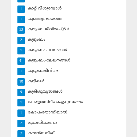
കാറ്റ് വീശുമ്പോള്‍
1
കുഞ്ഞുണ്ടായാല്‍
1
കുടുംബ ജീവിതം-Q&A
53
കുടുംബം
2
കുടുംബം-പഠനങ്ങള്‍
1
കുടുംബം-ലേഖനങ്ങള്‍
41
കുടുംബജീവിതം
1
കുട്ടികള്‍
10
കുരിശുയുദ്ധങ്ങള്‍
9
കേരളമുസ്‌ലിം ഐക്യസംഘം
1
കോപംതോന്നിയാല്‍
1
ക്രോഡീകരണം
2
കൗണ്‍സലിങ്‌
7