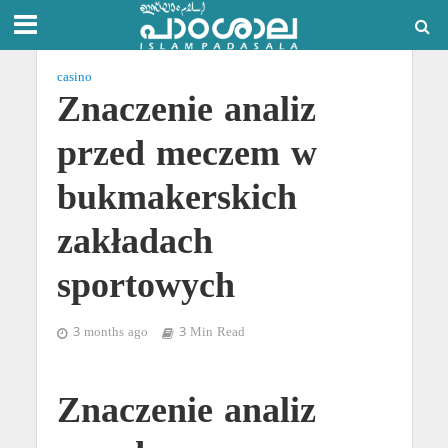
casino
Znaczenie analiz
przed meczem w
bukmakerskich
zakładach
sportowych
3 months ago
3 Min Read
Znaczenie analiz