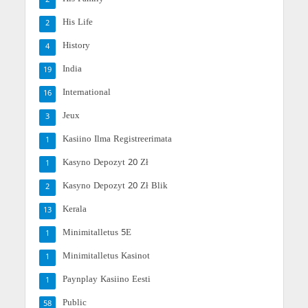
2
His Life
2
History
4
India
19
International
16
Jeux
3
Kasiino Ilma Registreerimata
1
Kasyno Depozyt 20 Zł
1
Kasyno Depozyt 20 Zł Blik
2
Kerala
13
Minimitalletus 5E
1
Minimitalletus Kasinot
1
Paynplay Kasiino Eesti
1
Public
58