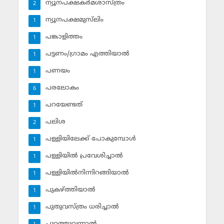
ന്യൂനപക്ഷകര്‍മശാസ്ത്രം
2
ന്യൂനപക്ഷമുസ്‌ലിം
1
പങ്കാളിത്തം
1
പട്ടണം/ഗ്രാമം എത്തിയാല്‍
1
പണയം
1
പരലോകം
6
പറയേണ്ടത്
1
പലിശ
2
പള്ളിയിലേക്ക് പോകുമ്പോള്‍
1
പള്ളിയില്‍ പ്രവേശിച്ചാല്‍
1
പള്ളിയില്‍നിന്നിറങ്ങിയാല്‍
1
പുകഴ്ത്തിയാല്‍
1
പുതുവസ്ത്രം ധരിച്ചാല്‍
1
പുറത്തുവന്നാല്‍