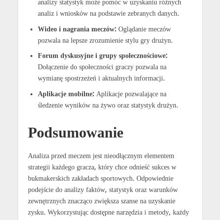
analizy statystyk może pomóc w uzyskaniu różnych
analiz i wniosków na podstawie zebranych danych.
Wideo i nagrania meczów:
Oglądanie meczów
pozwala na lepsze zrozumienie stylu gry drużyn.
Forum dyskusyjne i grupy społecznościowe:
Dołączenie do społeczności graczy pozwala na
wymianę spostrzeżeń i aktualnych informacji.
Aplikacje mobilne:
Aplikacje pozwalające na
śledzenie wyników na żywo oraz statystyk drużyn.
Podsumowanie
Analiza przed meczem jest nieodłącznym elementem
strategii każdego gracza, który chce odnieść sukces w
bukmakerskich zakładach sportowych. Odpowiednie
podejście do analizy faktów, statystyk oraz warunków
zewnętrznych znacząco zwiększa szanse na uzyskanie
zysku. Wykorzystując dostępne narzędzia i metody, każdy