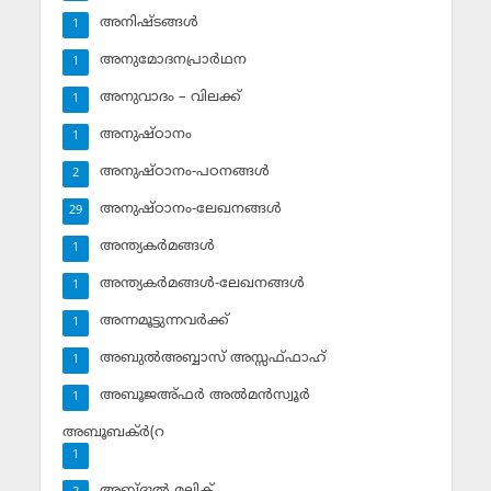
അനിഷ്ടങ്ങള്‍
1
അനുമോദനപ്രാര്‍ഥന
1
അനുവാദം – വിലക്ക്‌
1
അനുഷ്ഠാനം
1
അനുഷ്ഠാനം-പഠനങ്ങള്‍
2
അനുഷ്ഠാനം-ലേഖനങ്ങള്‍
29
അന്ത്യകര്‍മങ്ങള്‍
1
അന്ത്യകര്‍മങ്ങള്‍-ലേഖനങ്ങള്‍
1
അന്നമൂട്ടുന്നവര്‍ക്ക്
1
അബുല്‍അബ്ബാസ് അസ്സഫ്ഫാഹ്‌
1
അബൂജഅ്ഫര്‍ അല്‍മന്‍സ്വൂര്‍
1
അബൂബക്ര്‍(റ
1
അബ്ദുല്‍ മലിക്‌