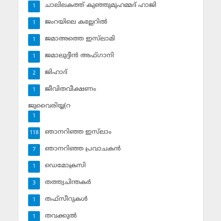
ചാലിലകത്ത് കുഞ്ഞുമുഹമ്മദ് ഹാജി
1
ജംറയിലെ കല്ലേറില്‍
1
ജമാഅത്തെ ഇസ്‌ലാമി
1
ജമാലുദ്ദീന്‍ അഫ്ഗാനി
1
ജിഹാദ്‌
2
ജീവിതവീക്ഷണം
1
ജുവൈരിയ്യ(റ
1
ഞാനറിഞ്ഞ ഇസ്‌ലാം
118
ഞാനറിഞ്ഞ പ്രവാചകന്‍
7
ഡെമോക്രസി
1
തത്ത്വചിന്തകര്‍
3
തഫ്‌സീറുകള്‍
1
തവക്കുല്‍
1