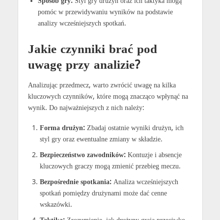
Sposób gry:
Styl gry drużyn oraz ich taktyka mogą
pomóc w przewidywaniu wyników na podstawie
analizy wcześniejszych spotkań.
Jakie czynniki brać pod
uwagę przy analizie?
Analizując przedmecz, warto zwrócić uwagę na kilka
kluczowych czynników, które mogą znacząco wpłynąć na
wynik. Do najważniejszych z nich należy:
Forma drużyn:
Zbadaj ostatnie wyniki drużyn, ich
styl gry oraz ewentualne zmiany w składzie.
Bezpieczeństwo zawodników:
Kontuzje i absencje
kluczowych graczy mogą zmienić przebieg meczu.
Bezpośrednie spotkania:
Analiza wcześniejszych
spotkań pomiędzy drużynami może dać cenne
wskazówki.