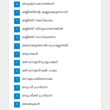
മനുഷ്യാവകാശങ്ങള്‍
6
മയ്യിത്തിന്റെ കണ്ണടക്കുമ്പോള്‍
1
മയ്യിത്ത് നമസ്‌കാരം
1
മയ്യിത്ത് ശിശുവാണെങ്കില്‍
1
മയ്യിത്ത് സംസ്‌കരണം
3
മരണമടുത്താല്‍ ചൊല്ലേണ്ടത്
1
മര്യാദകള്‍
1
മര്‍വാനുബ്‌നു മുഹമ്മദ്
1
മര്‍വാനുബ്‌നുല്‍ ഹകം
2
മറവുചെയ്തശേഷം
1
മറുപടി പ്രാര്‍ഥന
1
മറുപടിക്ക് പ്രാര്‍ഥന
1
മലക്കുകള്‍
3