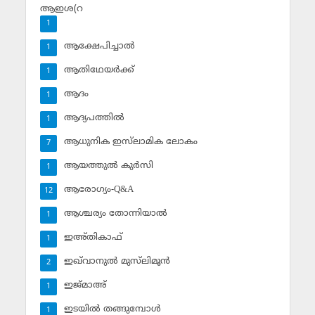
ആഇശ(റ
1
ആക്ഷേപിച്ചാല്‍
1
ആതിഥേയര്‍ക്ക്
1
ആദം
1
ആദ്യപത്തില്‍
1
ആധുനിക ഇസ്‌ലാമിക ലോകം
7
ആയത്തുല്‍ കുര്‍സി
1
ആരോഗ്യം-Q&A
12
ആശ്ചര്യം തോന്നിയാല്‍
1
ഇഅ്തികാഫ്‌
1
ഇഖ്‌വാനുല്‍ മുസ്‌ലിമൂന്‍
2
ഇജ്മാഅ്
1
ഇടയില്‍ തങ്ങുമ്പോള്‍
1