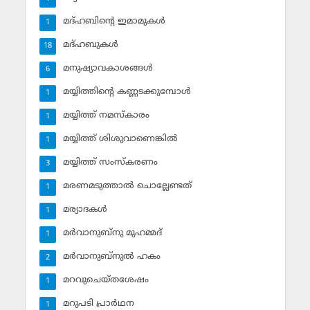
മദ്ഹബിന്റെ ഇമാമുകള്‍
1
മദ്ഹബുകള്‍
18
മനുഷ്യാവകാശങ്ങള്‍
6
മയ്യിത്തിന്റെ കണ്ണടക്കുമ്പോള്‍
1
മയ്യിത്ത് നമസ്‌കാരം
1
മയ്യിത്ത് ശിശുവാണെങ്കില്‍
1
മയ്യിത്ത് സംസ്‌കരണം
3
മരണമടുത്താല്‍ ചൊല്ലേണ്ടത്
1
മര്യാദകള്‍
1
മര്‍വാനുബ്‌നു മുഹമ്മദ്
1
മര്‍വാനുബ്‌നുല്‍ ഹകം
2
മറവുചെയ്തശേഷം
1
മറുപടി പ്രാര്‍ഥന
1