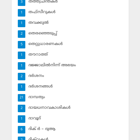
തത്ത്വചിന്തകര്‍
3
തഫ്‌സീറുകള്‍
1
തവക്കുല്‍
1
തെരഞ്ഞെടുപ്പ്
2
തെറ്റുധാരണകള്‍
5
തൗറാത്ത്
1
ദജ്ജാലില്‍നിന്ന് അഭയം
1
ദര്‍ശനം
2
ദര്‍ശനങ്ങള്‍
1
ദാമ്പത്യം
21
ദായധനാവകാശികള്‍
2
ദാവൂദ്‌
1
ദിക് ര്‍ – ദുആ
6
ദിക്‌റുകള്‍