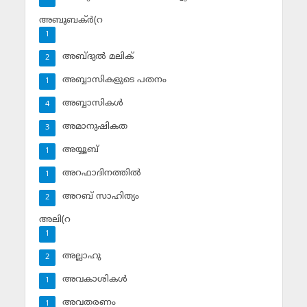
അബൂബക്ര്‍(റ
1
അബ്ദുല്‍ മലിക്‌
2
അബ്ബാസികളുടെ പതനം
1
അബ്ബാസികള്‍
4
അമാനുഷികത
3
അയ്യൂബ്‌
1
അറഫാദിനത്തില്‍
1
അറബ് സാഹിത്യം
2
അലി(റ
1
അല്ലാഹു
2
അവകാശികള്‍
1
അവതരണം
1