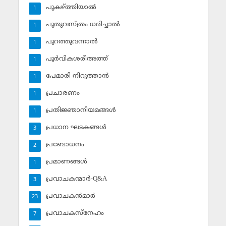
പുകഴ്ത്തിയാല്‍
1
പുതുവസ്ത്രം ധരിച്ചാല്‍
1
പുറത്തുവന്നാല്‍
1
പൂര്‍വികശരീഅത്ത്
1
പേമാരി നിറുത്താന്‍
1
പ്രചാരണം
1
പ്രതിജ്ഞാനിയമങ്ങള്‍
1
പ്രധാന ഘടകങ്ങള്‍
3
പ്രബോധനം
2
പ്രമാണങ്ങള്‍
1
പ്രവാചകന്മാര്‍-Q&A
3
പ്രവാചകന്‍മാര്‍
23
പ്രവാചകസ്‌നേഹം
7