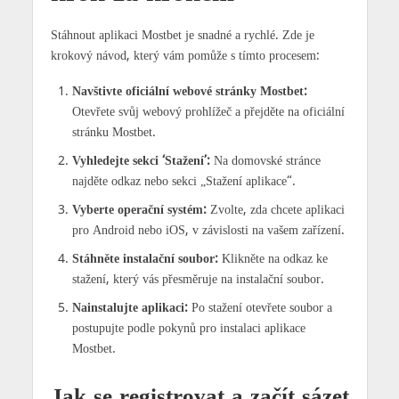
Stáhnout aplikaci Mostbet je snadné a rychlé. Zde je
krokový návod, který vám pomůže s tímto procesem:
Navštivte oficiální webové stránky Mostbet:
Otevřete svůj webový prohlížeč a přejděte na oficiální
stránku Mostbet.
Vyhledejte sekci ‘Stažení’:
Na domovské stránce
najděte odkaz nebo sekci „Stažení aplikace“.
Vyberte operační systém:
Zvolte, zda chcete aplikaci
pro Android nebo iOS, v závislosti na vašem zařízení.
Stáhněte instalační soubor:
Klikněte na odkaz ke
stažení, který vás přesměruje na instalační soubor.
Nainstalujte aplikaci:
Po stažení otevřete soubor a
postupujte podle pokynů pro instalaci aplikace
Mostbet.
Jak se registrovat a začít sázet