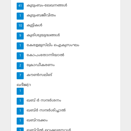
കുടുംബം-ലേഖനങ്ങള്‍
41
കുടുംബജീവിതം
1
കുട്ടികള്‍
10
കുരിശുയുദ്ധങ്ങള്‍
9
കേരളമുസ്‌ലിം ഐക്യസംഘം
1
കോപംതോന്നിയാല്‍
1
ക്രോഡീകരണം
2
കൗണ്‍സലിങ്‌
7
ഖദീജ(റ
1
ഖബ് ര്‍ സന്ദര്‍ശനം
1
ഖബ്ര്‍ സന്ദര്‍ശിച്ചാല്‍
1
ഖബ്‌റടക്കം
1
ഖബ്‌റില്‍ വെക്കുമ്പോള്‍
1