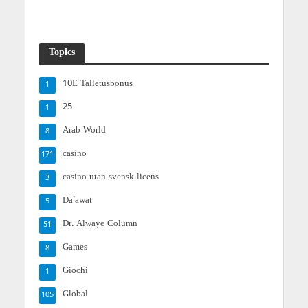
Topics
10E Talletusbonus
1
25
1
Arab World
8
casino
171
casino utan svensk licens
3
Da'awat
5
Dr. Alwaye Column
51
Games
8
Giochi
1
Global
105