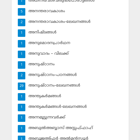
അധിനിവേശവിരുദ്ധപോരാട്ടങ്ങള്‍
1
അനന്തരാവകാശം
5
അനന്തരാവകാശം-ലേഖനങ്ങള്‍
2
അനിഷ്ടങ്ങള്‍
1
അനുമോദനപ്രാര്‍ഥന
1
അനുവാദം – വിലക്ക്‌
1
അനുഷ്ഠാനം
1
അനുഷ്ഠാനം-പഠനങ്ങള്‍
2
അനുഷ്ഠാനം-ലേഖനങ്ങള്‍
29
അന്ത്യകര്‍മങ്ങള്‍
1
അന്ത്യകര്‍മങ്ങള്‍-ലേഖനങ്ങള്‍
1
അന്നമൂട്ടുന്നവര്‍ക്ക്
1
അബുല്‍അബ്ബാസ് അസ്സഫ്ഫാഹ്‌
1
അബൂജഅ്ഫര്‍ അല്‍മന്‍സ്വൂര്‍
1