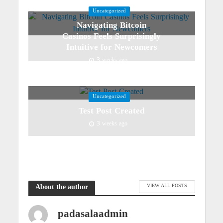
Uncategorized
Navigating Bitcoin
Casinos Feels Surprisingly
Intuitive for Newcomers
3 weeks ago
Uncategorized
Test Post Created
3 weeks ago
VIEW ALL POSTS
About the author
padasalaadmin