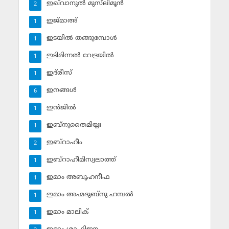
ഇഖ്‌വാനുല്‍ മുസ്‌ലിമൂന്‍
2
ഇജ്മാഅ്
1
ഇടയില്‍ തങ്ങുമ്പോള്‍
1
ഇടിമിന്നല്‍ വേളയില്‍
1
ഇദ്‌രീസ്‌
1
ഇനങ്ങള്‍
6
ഇന്‍ജീല്‍
1
ഇബ്‌നുതൈമിയ്യഃ
1
ഇബ്‌റാഹീം
2
ഇബ്‌റാഹീമിസ്വലാത്ത്
1
ഇമാം അബൂഹനീഫ
1
ഇമാം അഹ്മദുബ്‌നു ഹമ്പല്‍
1
ഇമാം മാലിക്
1