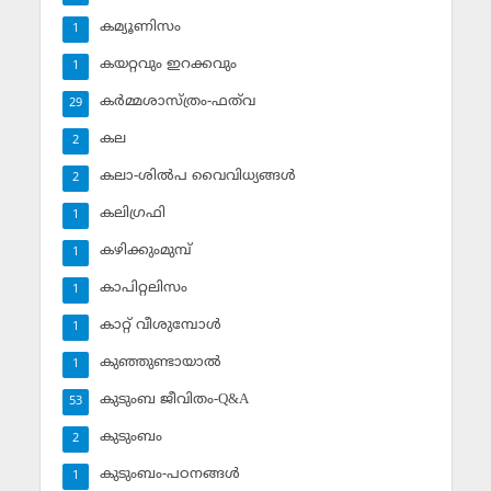
കമ്യൂണിസം
1
കയറ്റവും ഇറക്കവും
1
കര്‍മ്മശാസ്ത്രം-ഫത്‌വ
29
കല
2
കലാ-ശില്‍പ വൈവിധ്യങ്ങള്‍
2
കലിഗ്രഫി
1
കഴിക്കുംമുമ്പ്
1
കാപിറ്റലിസം
1
കാറ്റ് വീശുമ്പോള്‍
1
കുഞ്ഞുണ്ടായാല്‍
1
കുടുംബ ജീവിതം-Q&A
53
കുടുംബം
2
കുടുംബം-പഠനങ്ങള്‍
1