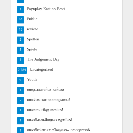
Paynplay Kasiino Eesti
1
Public
44
review
15
Spellen
3
Spiele
5
The Judgement Day
1
Uncategorized
2,784
Youth
50
അക്രമത്തിനെതിരെ
1
അടിസ്ഥാനതത്ത്വങ്ങള്‍
2
അത്തഹിയ്യാത്തില്‍
1
അധികാരിയുടെ മുമ്പില്‍
1
അധിനിവേശവിരുദ്ധപോരാട്ടങ്ങള്‍
1