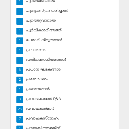
പുകഴ്ത്തിയാല്‍
1
പുതുവസ്ത്രം ധരിച്ചാല്‍
1
പുറത്തുവന്നാല്‍
1
പൂര്‍വികശരീഅത്ത്
1
പേമാരി നിറുത്താന്‍
1
പ്രചാരണം
1
പ്രതിജ്ഞാനിയമങ്ങള്‍
1
പ്രധാന ഘടകങ്ങള്‍
3
പ്രബോധനം
2
പ്രമാണങ്ങള്‍
1
പ്രവാചകന്മാര്‍-Q&A
3
പ്രവാചകന്‍മാര്‍
23
പ്രവാചകസ്‌നേഹം
7
പ്രായശ്ചിത്തത്തിന്
1