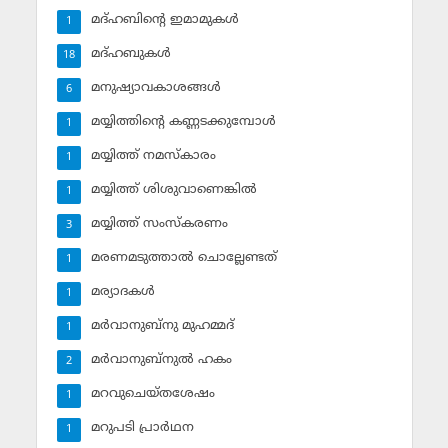
മദ്ഹബിന്റെ ഇമാമുകള്‍
1
മദ്ഹബുകള്‍
18
മനുഷ്യാവകാശങ്ങള്‍
6
മയ്യിത്തിന്റെ കണ്ണടക്കുമ്പോള്‍
1
മയ്യിത്ത് നമസ്‌കാരം
1
മയ്യിത്ത് ശിശുവാണെങ്കില്‍
1
മയ്യിത്ത് സംസ്‌കരണം
3
മരണമടുത്താല്‍ ചൊല്ലേണ്ടത്
1
മര്യാദകള്‍
1
മര്‍വാനുബ്‌നു മുഹമ്മദ്
1
മര്‍വാനുബ്‌നുല്‍ ഹകം
2
മറവുചെയ്തശേഷം
1
മറുപടി പ്രാര്‍ഥന
1