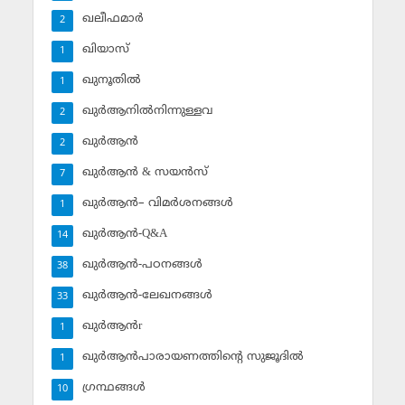
ഖലീഫമാര്‍
2
ഖിയാസ്
1
ഖുനൂതില്‍
1
ഖുര്‍ആനില്‍നിന്നുള്ളവ
2
ഖുര്‍ആന്‍
2
ഖുര്‍ആന്‍ & സയന്‍സ്‌
7
ഖുര്‍ആന്‍– വിമര്‍ശനങ്ങള്‍
1
ഖുര്‍ആന്‍-Q&A
14
ഖുര്‍ആന്‍-പഠനങ്ങള്‍
38
ഖുര്‍ആന്‍-ലേഖനങ്ങള്‍
33
ഖുര്‍ആന്‍r
1
ഖുര്‍ആന്‍പാരായണത്തിന്റെ സുജൂദില്‍
1
ഗ്രന്ഥങ്ങള്‍
10