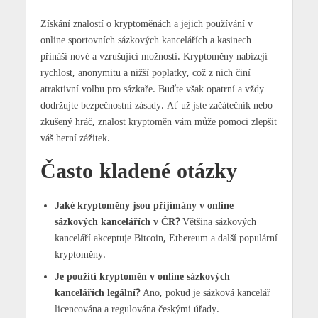
Získání znalostí o kryptoměnách a jejich používání v
online sportovních sázkových kancelářích a kasinech
přináší nové a vzrušující možnosti. Kryptoměny nabízejí
rychlost, anonymitu a nižší poplatky, což z nich činí
atraktivní volbu pro sázkaře. Buďte však opatrní a vždy
dodržujte bezpečnostní zásady. Ať už jste začátečník nebo
zkušený hráč, znalost kryptoměn vám může pomoci zlepšit
váš herní zážitek.
Často kladené otázky
Jaké kryptoměny jsou přijímány v online
sázkových kancelářích v ČR?
Většina sázkových
kanceláří akceptuje Bitcoin, Ethereum a další populární
kryptoměny.
Je použití kryptoměn v online sázkových
kancelářích legální?
Ano, pokud je sázková kancelář
licencována a regulována českými úřady.