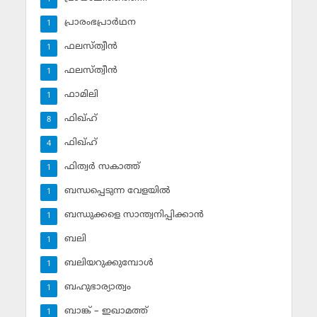
പ്രാരംഭപ്രാര്‍ഥന
1
ഫലസ്ത്വീൻ
1
ഫലസ്ത്വീൻ
1
ഫാമിലി
1
ഫിഖ്ഹ്
8
ഫിഖ്ഹ്‌
4
ഫിത്വര്‍ സകാത്ത്‌
1
ബന്ധപ്പെടുന്ന വേളയില്‍
1
ബന്ധുക്കളെ സാന്ത്വനിപ്പിക്കാന്‍
1
ബലി
1
ബലിയറുക്കുമ്പോള്‍
1
ബഹുഭാര്യാത്വം
1
ബാങ്ക് – ഇഖാമത്ത്
1