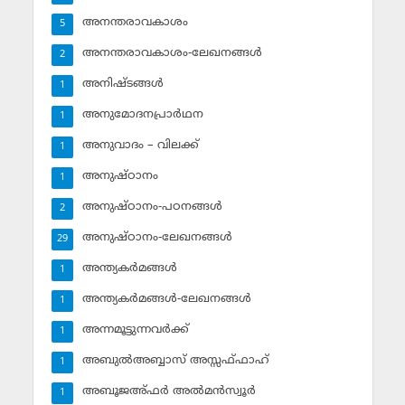
അനന്തരാവകാശം
5
അനന്തരാവകാശം-ലേഖനങ്ങള്‍
2
അനിഷ്ടങ്ങള്‍
1
അനുമോദനപ്രാര്‍ഥന
1
അനുവാദം – വിലക്ക്‌
1
അനുഷ്ഠാനം
1
അനുഷ്ഠാനം-പഠനങ്ങള്‍
2
അനുഷ്ഠാനം-ലേഖനങ്ങള്‍
29
അന്ത്യകര്‍മങ്ങള്‍
1
അന്ത്യകര്‍മങ്ങള്‍-ലേഖനങ്ങള്‍
1
അന്നമൂട്ടുന്നവര്‍ക്ക്
1
അബുല്‍അബ്ബാസ് അസ്സഫ്ഫാഹ്‌
1
അബൂജഅ്ഫര്‍ അല്‍മന്‍സ്വൂര്‍
1