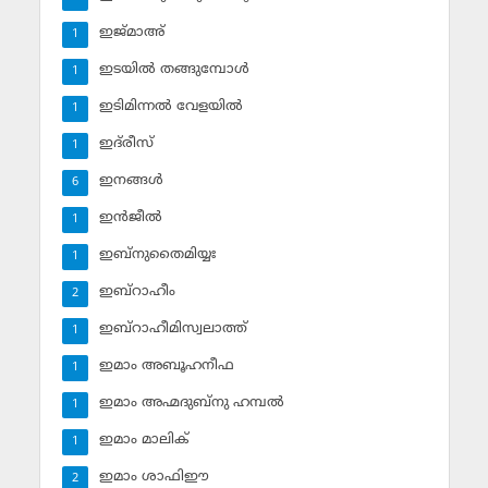
ഇജ്മാഅ്
1
ഇടയില്‍ തങ്ങുമ്പോള്‍
1
ഇടിമിന്നല്‍ വേളയില്‍
1
ഇദ്‌രീസ്‌
1
ഇനങ്ങള്‍
6
ഇന്‍ജീല്‍
1
ഇബ്‌നുതൈമിയ്യഃ
1
ഇബ്‌റാഹീം
2
ഇബ്‌റാഹീമിസ്വലാത്ത്
1
ഇമാം അബൂഹനീഫ
1
ഇമാം അഹ്മദുബ്‌നു ഹമ്പല്‍
1
ഇമാം മാലിക്
1
ഇമാം ശാഫിഈ
2