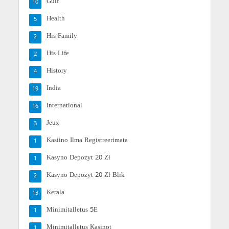
Gulf
10
Health
5
His Family
2
His Life
2
History
4
India
19
International
16
Jeux
3
Kasiino Ilma Registreerimata
1
Kasyno Depozyt 20 Zł
1
Kasyno Depozyt 20 Zł Blik
2
Kerala
13
Minimitalletus 5E
1
Minimitalletus Kasinot
1