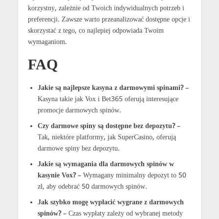
korzystny, zależnie od Twoich indywidualnych potrzeb i
preferencji. Zawsze warto przeanalizować dostępne opcje i
skorzystać z tego, co najlepiej odpowiada Twoim
wymaganiom.
FAQ
Jakie są najlepsze kasyna z darmowymi spinami?
–
Kasyna takie jak Vox i Bet365 oferują interesujące
promocje darmowych spinów.
Czy darmowe spiny są dostępne bez depozytu?
–
Tak, niektóre platformy, jak SuperCasino, oferują
darmowe spiny bez depozytu.
Jakie są wymagania dla darmowych spinów w
kasynie Vox?
– Wymagany minimalny depozyt to 50
zł, aby odebrać 50 darmowych spinów.
Jak szybko mogę wypłacić wygrane z darmowych
spinów?
– Czas wypłaty zależy od wybranej metody