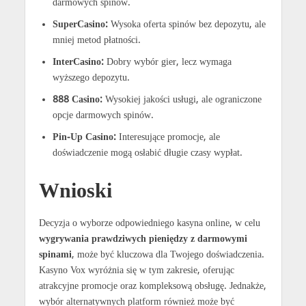
darmowych spinów.
SuperCasino:
Wysoka oferta spinów bez depozytu, ale
mniej metod płatności.
InterCasino:
Dobry wybór gier, lecz wymaga
wyższego depozytu.
888 Casino:
Wysokiej jakości usługi, ale ograniczone
opcje darmowych spinów.
Pin-Up Casino:
Interesujące promocje, ale
doświadczenie mogą osłabić długie czasy wypłat.
Wnioski
Decyzja o wyborze odpowiedniego kasyna online, w celu
wygrywania prawdziwych pieniędzy z darmowymi
spinami
, może być kluczowa dla Twojego doświadczenia.
Kasyno Vox wyróżnia się w tym zakresie, oferując
atrakcyjne promocje oraz kompleksową obsługę. Jednakże,
wybór alternatywnych platform również może być