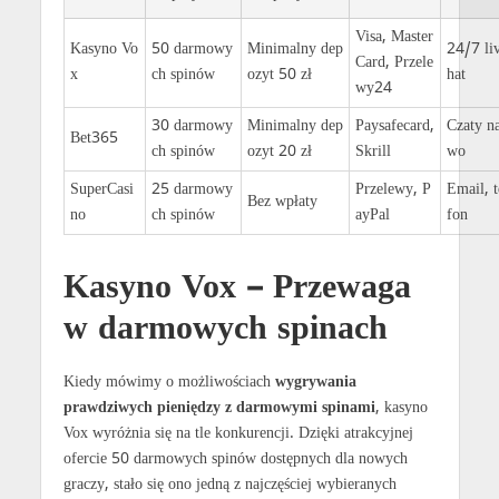
Visa, Master
Kasyno Vo
50 darmowy
Minimalny dep
24/7 liv
Card, Przele
x
ch spinów
ozyt 50 zł
hat
wy24
30 darmowy
Minimalny dep
Paysafecard,
Czaty n
Bet365
ch spinów
ozyt 20 zł
Skrill
wo
SuperCasi
25 darmowy
Przelewy, P
Email, t
Bez wpłaty
no
ch spinów
ayPal
fon
Kasyno Vox – Przewaga
w darmowych spinach
Kiedy mówimy o możliwościach
wygrywania
prawdziwych pieniędzy z darmowymi spinami
, kasyno
Vox wyróżnia się na tle konkurencji. Dzięki atrakcyjnej
ofercie 50 darmowych spinów dostępnych dla nowych
graczy, stało się ono jedną z najczęściej wybieranych