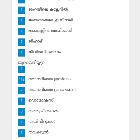
ജംറയിലെ കല്ലേറില്‍
1
ജമാഅത്തെ ഇസ്‌ലാമി
1
ജമാലുദ്ദീന്‍ അഫ്ഗാനി
1
ജിഹാദ്‌
2
ജീവിതവീക്ഷണം
1
ജുവൈരിയ്യ(റ
1
ഞാനറിഞ്ഞ ഇസ്‌ലാം
118
ഞാനറിഞ്ഞ പ്രവാചകന്‍
7
ഡെമോക്രസി
1
തത്ത്വചിന്തകര്‍
3
തഫ്‌സീറുകള്‍
1
തവക്കുല്‍
1