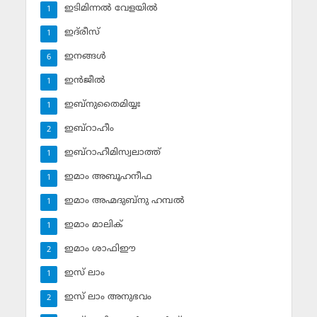
ഇടിമിന്നല്‍ വേളയില്‍
1
ഇദ്‌രീസ്‌
1
ഇനങ്ങള്‍
6
ഇന്‍ജീല്‍
1
ഇബ്‌നുതൈമിയ്യഃ
1
ഇബ്‌റാഹീം
2
ഇബ്‌റാഹീമിസ്വലാത്ത്
1
ഇമാം അബൂഹനീഫ
1
ഇമാം അഹ്മദുബ്‌നു ഹമ്പല്‍
1
ഇമാം മാലിക്
1
ഇമാം ശാഫിഈ
2
ഇസ് ലാം
1
ഇസ് ലാം അനുഭവം
2