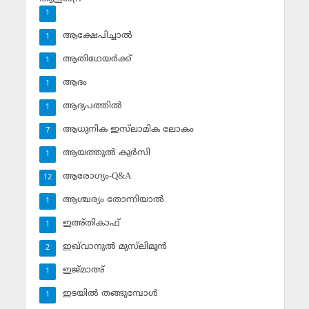
1
ആക്ഷേപിച്ചാല്‍
1
ആതിഥേയര്‍ക്ക്
1
ആദം
1
ആദ്യപത്തില്‍
1
ആധുനിക ഇസ്‌ലാമിക ലോകം
7
ആയത്തുല്‍ കുര്‍സി
1
ആരോഗ്യം-Q&A
12
ആശ്ചര്യം തോന്നിയാല്‍
1
ഇഅ്തികാഫ്‌
1
ഇഖ്‌വാനുല്‍ മുസ്‌ലിമൂന്‍
2
ഇജ്മാഅ്
1
ഇടയില്‍ തങ്ങുമ്പോള്‍
1