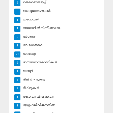
തെരഞ്ഞെടുപ്പ്
2
തെറ്റുധാരണകള്‍
5
തൗറാത്ത്
1
ദജ്ജാലില്‍നിന്ന് അഭയം
1
ദര്‍ശനം
2
ദര്‍ശനങ്ങള്‍
1
ദാമ്പത്യം
21
ദായധനാവകാശികള്‍
2
ദാവൂദ്‌
1
ദിക് ര്‍ – ദുആ
6
ദിക്‌റുകള്‍
2
ദുഃഖവും വിഷാദവും
1
ദുസ്സഹജീവിതത്തില്‍
1