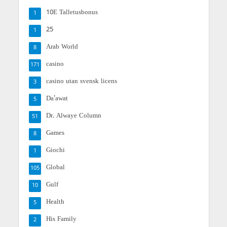
10E Talletusbonus
1
25
1
Arab World
8
casino
171
casino utan svensk licens
3
Da'awat
5
Dr. Alwaye Column
51
Games
8
Giochi
1
Global
105
Gulf
10
Health
5
His Family
2