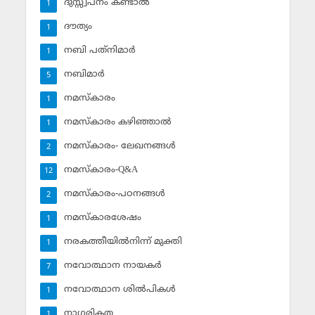
ദുസ്സ്വപ്‌നം കണ്ടാല്‍
1
ദൗത്യം
1
നബി പത്‌നിമാര്‍
1
നബിമാര്‍
5
നമസ്‌കാരം
1
നമസ്‌കാരം കഴിഞ്ഞാല്‍
1
നമസ്‌കാരം- ലേഖനങ്ങള്‍
2
നമസ്‌കാരം-Q&A
12
നമസ്‌കാരം-പഠനങ്ങള്‍
2
നമസ്‌കാരശേഷം
1
നരകത്തീയില്‍നിന്ന് മുക്തി
1
നവോത്ഥാന നായകര്‍
7
നവോത്ഥാന ശില്‍പികള്‍
1
നാഗരികത
1