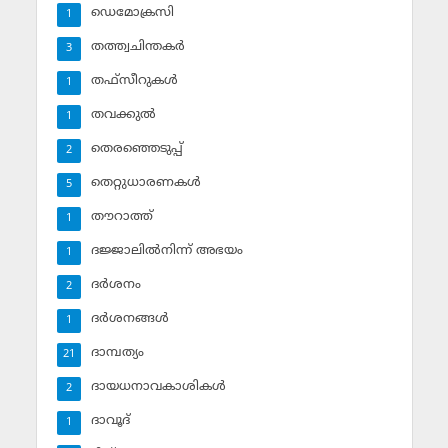
ഡെമോക്രസി
1
തത്ത്വചിന്തകര്‍
3
തഫ്‌സീറുകള്‍
1
തവക്കുല്‍
1
തെരഞ്ഞെടുപ്പ്
2
തെറ്റുധാരണകള്‍
5
തൗറാത്ത്
1
ദജ്ജാലില്‍നിന്ന് അഭയം
1
ദര്‍ശനം
2
ദര്‍ശനങ്ങള്‍
1
ദാമ്പത്യം
21
ദായധനാവകാശികള്‍
2
ദാവൂദ്‌
1