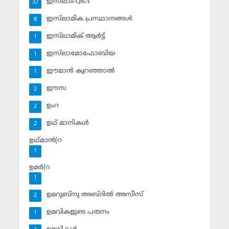
ഇസ്‌ലാം-Q&A
37
ഇസ്‌ലാമിക പ്രസ്ഥാനങ്ങള്‍
8
ഇസ്‌ലാമിക് ആര്‍ട്ട്
1
ഇസ്‌ലാമോഫോബിയ
1
ഈമാന്‍ കുറഞ്ഞാല്‍
1
ഈസ
2
ഉംറ
2
ഉഥ് മാനികള്‍
2
ഉഥ്മാന്‍(റ
1
ഉമര്‍(റ
1
ഉമറുബ്‌നു അബ്ദില്‍ അസീസ്‌
2
ഉമവികളുടെ പതനം
1