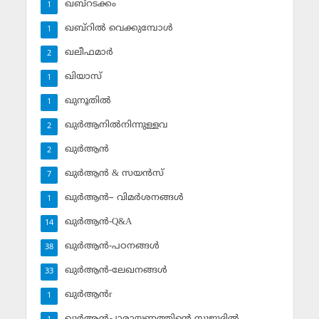
ഖബ്‌റടക്കം
1
ഖബ്‌റില്‍ വെക്കുമ്പോള്‍
1
ഖലീഫമാര്‍
2
ഖിയാസ്
1
ഖുനൂതില്‍
1
ഖുര്‍ആനില്‍നിന്നുള്ളവ
2
ഖുര്‍ആന്‍
2
ഖുര്‍ആന്‍ & സയന്‍സ്‌
7
ഖുര്‍ആന്‍– വിമര്‍ശനങ്ങള്‍
1
ഖുര്‍ആന്‍-Q&A
14
ഖുര്‍ആന്‍-പഠനങ്ങള്‍
38
ഖുര്‍ആന്‍-ലേഖനങ്ങള്‍
33
ഖുര്‍ആന്‍r
1
ഖുര്‍ആന്‍പാരായണത്തിന്റെ സുജൂദില്‍