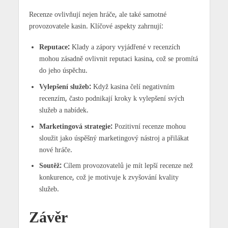
Recenze ovlivňují nejen hráče, ale také samotné
provozovatele kasin. Klíčové aspekty zahrnují:
Reputace:
Klady a zápory vyjádřené v recenzích
mohou zásadně ovlivnit reputaci kasina, což se promítá
do jeho úspěchu.
Vylepšení služeb:
Když kasina čelí negativním
recenzím, často podnikají kroky k vylepšení svých
služeb a nabídek.
Marketingová strategie:
Pozitivní recenze mohou
sloužit jako úspěšný marketingový nástroj a přilákat
nové hráče.
Soutěž:
Cílem provozovatelů je mít lepší recenze než
konkurence, což je motivuje k zvyšování kvality
služeb.
Závěr