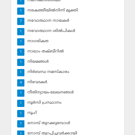
നമസ്‌കാരശേഷം
1
നരകത്തീയില്‍നിന്ന് മുക്തി
1
നവോത്ഥാന നായകര്‍
7
നവോത്ഥാന ശില്‍പികള്‍
1
നാഗരികത
1
നാലാം തക്ബീറില്‍
1
നിയമങ്ങള്‍
1
നിര്‍ബന്ധ നമസ്‌കാരം
1
നിവേദകര്‍
4
നീതിന്യായം-ലേഖനങ്ങള്‍
1
നൂര്‍സി പ്രസ്ഥാനം
1
നൂഹ്‌
1
നോമ്പ് തുറക്കുമ്പോള്‍
1
നോമ്പ് തുറപ്പിച്ചവര്‍ക്കായി
1