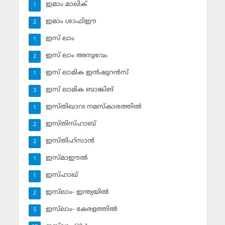
ഇമാം മാലിക്
1
ഇമാം ശാഫിഈ
2
ഇസ് ലാം
1
ഇസ് ലാം അനുഭവം
2
ഇസ് ലാമിക ഇന്‍ഷുറന്‍സ്‌
1
ഇസ് ലാമിക ബാങ്കിങ്‌
3
ഇസ്തിഖാറഃ നമസ്‌കാരത്തില്‍
1
ഇസ്തിസ്ഹാബ്
2
ഇസ്തിഹ്‌സാന്‍
2
ഇസ്മാഈല്‍
1
ഇസ്ഹാഖ്‌
1
ഇസ്‌ലാം- ഇന്ത്യയില്‍
2
ഇസ്‌ലാം- കേരളത്തില്‍
5