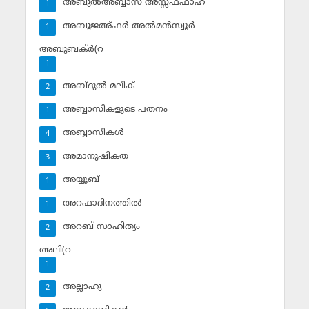
അബുല്‍അബ്ബാസ് അസ്സഫ്ഫാഹ്‌
1
അബൂജഅ്ഫര്‍ അല്‍മന്‍സ്വൂര്‍
1
അബൂബക്ര്‍(റ
1
അബ്ദുല്‍ മലിക്‌
2
അബ്ബാസികളുടെ പതനം
1
അബ്ബാസികള്‍
4
അമാനുഷികത
3
അയ്യൂബ്‌
1
അറഫാദിനത്തില്‍
1
അറബ് സാഹിത്യം
2
അലി(റ
1
അല്ലാഹു
2