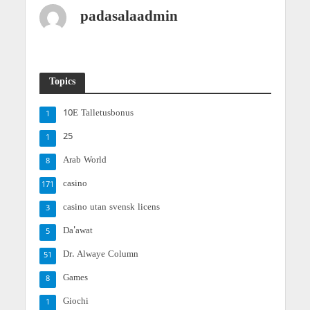
padasalaadmin
Topics
10E Talletusbonus
1
25
1
Arab World
8
casino
171
casino utan svensk licens
3
Da'awat
5
Dr. Alwaye Column
51
Games
8
Giochi
1