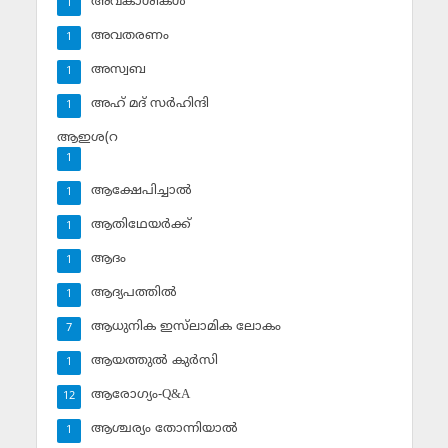
അവകാശികള്‍
1
അവതരണം
1
അസ്വബ
1
അഹ് മദ് സര്‍ഹിന്ദി
1
ആഇശ(റ
1
ആക്ഷേപിച്ചാല്‍
1
ആതിഥേയര്‍ക്ക്
1
ആദം
1
ആദ്യപത്തില്‍
1
ആധുനിക ഇസ്‌ലാമിക ലോകം
7
ആയത്തുല്‍ കുര്‍സി
1
ആരോഗ്യം-Q&A
12
ആശ്ചര്യം തോന്നിയാല്‍
1