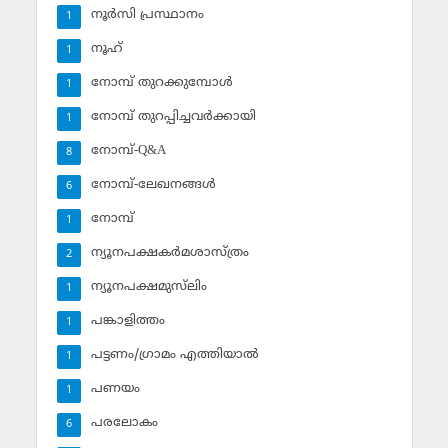
നൂര്‍സി പ്രസ്ഥാനം
1
നൂഹ്‌
1
നോമ്പ് തുറക്കുമ്പോള്‍
1
നോമ്പ് തുറപ്പിച്ചവര്‍ക്കായി
1
നോമ്പ്-Q&A
8
നോമ്പ്-ലേഖനങ്ങള്‍
6
നോമ്പ്‌
1
ന്യൂനപക്ഷകര്‍മശാസ്ത്രം
2
ന്യൂനപക്ഷമുസ്‌ലിം
1
പങ്കാളിത്തം
1
പട്ടണം/ഗ്രാമം എത്തിയാല്‍
1
പണയം
1
പരലോകം
6