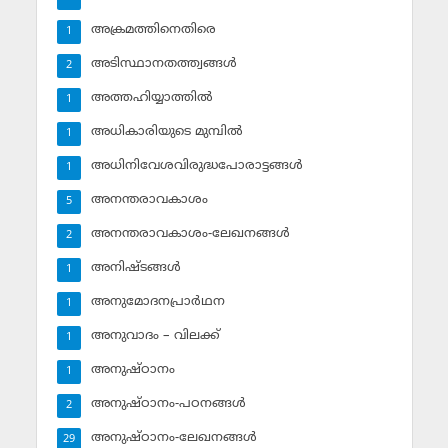
അക്രമത്തിനെതിരെ
1
അടിസ്ഥാനതത്ത്വങ്ങള്‍
2
അത്തഹിയ്യാത്തില്‍
1
അധികാരിയുടെ മുമ്പില്‍
1
അധിനിവേശവിരുദ്ധപോരാട്ടങ്ങള്‍
1
അനന്തരാവകാശം
5
അനന്തരാവകാശം-ലേഖനങ്ങള്‍
2
അനിഷ്ടങ്ങള്‍
1
അനുമോദനപ്രാര്‍ഥന
1
അനുവാദം – വിലക്ക്‌
1
അനുഷ്ഠാനം
1
അനുഷ്ഠാനം-പഠനങ്ങള്‍
2
അനുഷ്ഠാനം-ലേഖനങ്ങള്‍
29