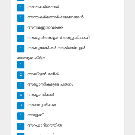
അന്ത്യകര്‍മങ്ങള്‍
1
അന്ത്യകര്‍മങ്ങള്‍-ലേഖനങ്ങള്‍
1
അന്നമൂട്ടുന്നവര്‍ക്ക്
1
അബുല്‍അബ്ബാസ് അസ്സഫ്ഫാഹ്‌
1
അബൂജഅ്ഫര്‍ അല്‍മന്‍സ്വൂര്‍
1
അബൂബക്ര്‍(റ
1
അബ്ദുല്‍ മലിക്‌
2
അബ്ബാസികളുടെ പതനം
1
അബ്ബാസികള്‍
4
അമാനുഷികത
3
അയ്യൂബ്‌
1
അറഫാദിനത്തില്‍
1