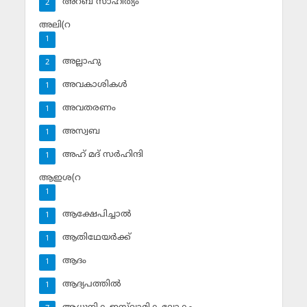
അറബ് സാഹിത്യം
2
അലി(റ
1
അല്ലാഹു
2
അവകാശികള്‍
1
അവതരണം
1
അസ്വബ
1
അഹ് മദ് സര്‍ഹിന്ദി
1
ആഇശ(റ
1
ആക്ഷേപിച്ചാല്‍
1
ആതിഥേയര്‍ക്ക്
1
ആദം
1
ആദ്യപത്തില്‍
1