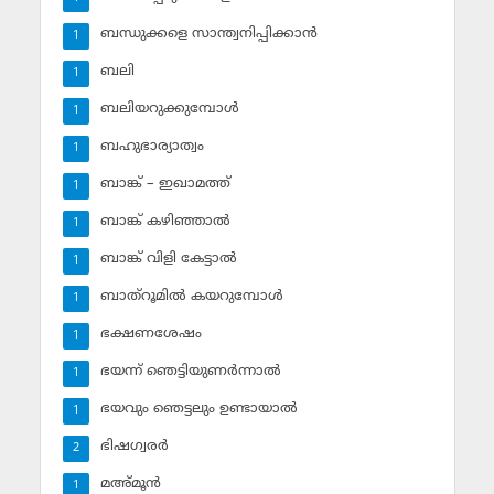
ബന്ധുക്കളെ സാന്ത്വനിപ്പിക്കാന്‍
1
ബലി
1
ബലിയറുക്കുമ്പോള്‍
1
ബഹുഭാര്യാത്വം
1
ബാങ്ക് – ഇഖാമത്ത്
1
ബാങ്ക് കഴിഞ്ഞാല്‍
1
ബാങ്ക് വിളി കേട്ടാല്‍
1
ബാത്‌റൂമില്‍ കയറുമ്പോള്‍
1
ഭക്ഷണശേഷം
1
ഭയന്ന് ഞെട്ടിയുണര്‍ന്നാല്‍
1
ഭയവും ഞെട്ടലും ഉണ്ടായാല്‍
1
ഭിഷഗ്വരര്‍
2
മഅ്മൂന്‍
1