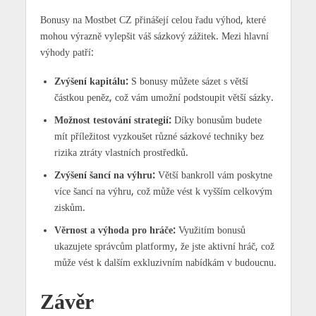
Bonusy na Mostbet CZ přinášejí celou řadu výhod, které
mohou výrazně vylepšit váš sázkový zážitek. Mezi hlavní
výhody patří:
Zvýšení kapitálu:
S bonusy můžete sázet s větší
částkou peněz, což vám umožní podstoupit větší sázky.
Možnost testování strategií:
Díky bonusům budete
mít příležitost vyzkoušet různé sázkové techniky bez
rizika ztráty vlastních prostředků.
Zvýšení šancí na výhru:
Větší bankroll vám poskytne
více šancí na výhru, což může vést k vyšším celkovým
ziskům.
Věrnost a výhoda pro hráče:
Využitím bonusů
ukazujete správcům platformy, že jste aktivní hráč, což
může vést k dalším exkluzivním nabídkám v budoucnu.
Závěr