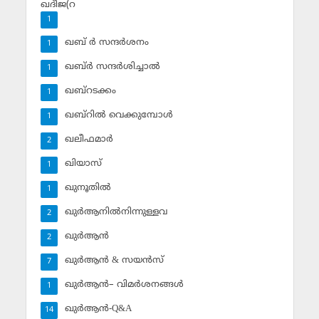
ഖദീജ(റ
1
ഖബ് ര്‍ സന്ദര്‍ശനം
1
ഖബ്ര്‍ സന്ദര്‍ശിച്ചാല്‍
1
ഖബ്‌റടക്കം
1
ഖബ്‌റില്‍ വെക്കുമ്പോള്‍
1
ഖലീഫമാര്‍
2
ഖിയാസ്
1
ഖുനൂതില്‍
1
ഖുര്‍ആനില്‍നിന്നുള്ളവ
2
ഖുര്‍ആന്‍
2
ഖുര്‍ആന്‍ & സയന്‍സ്‌
7
ഖുര്‍ആന്‍– വിമര്‍ശനങ്ങള്‍
1
ഖുര്‍ആന്‍-Q&A
14