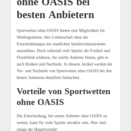
ohne OASIS bei
besten Anbietern
Sportwetten ohne OASIS bieten eine Möglichkeit für
Wettbegeisterte, ihre Leidenschaft ohne die
Einschränkungen des staatlichen Spielerschutzsystems
auszuleben. Doch während viele Spieler die Freiheit und
Flexibilität schätzen, die solche Anbieter bieten, gibt es
auch Risiken und Nachteile. In diesem Artikel werden die
Vor- und Nachteile von Sportwetten ohne OASIS bei den
besten Anbietern detailliert beleuchtet.
Vorteile von Sportwetten
ohne OASIS
Die Entscheidung, bei einem Anbieter ohne OASIS zu
wetten, kann für viele Spieler attraktiv sein. Hier sind
einige der Hauptvorteile: