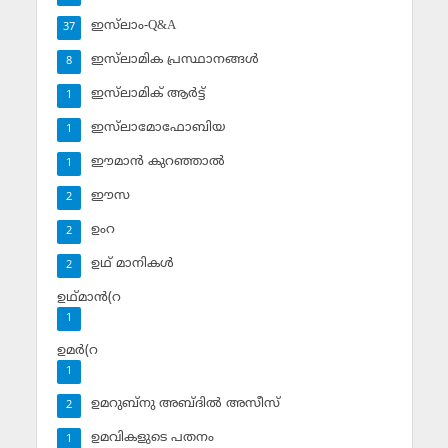
ഇസ്‌ലാം-Q&A
37
ഇസ്‌ലാമിക പ്രസ്ഥാനങ്ങള്‍
8
ഇസ്‌ലാമിക് ആര്‍ട്ട്
1
ഇസ്‌ലാമോഫോബിയ
1
ഈമാന്‍ കുറഞ്ഞാല്‍
1
ഈസ
2
ഉംറ
2
ഉഥ് മാനികള്‍
2
ഉഥ്മാന്‍(റ
1
ഉമര്‍(റ
1
ഉമറുബ്‌നു അബ്ദില്‍ അസീസ്‌
2
ഉമവികളുടെ പതനം
1