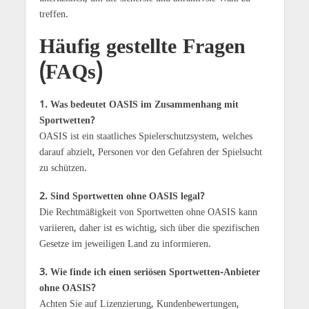
treffen.
Häufig gestellte Fragen
(FAQs)
1. Was bedeutet OASIS im Zusammenhang mit
Sportwetten?
OASIS ist ein staatliches Spielerschutzsystem, welches
darauf abzielt, Personen vor den Gefahren der Spielsucht
zu schützen.
2. Sind Sportwetten ohne OASIS legal?
Die Rechtmäßigkeit von Sportwetten ohne OASIS kann
variieren, daher ist es wichtig, sich über die spezifischen
Gesetze im jeweiligen Land zu informieren.
3. Wie finde ich einen seriösen Sportwetten-Anbieter
ohne OASIS?
Achten Sie auf Lizenzierung, Kundenbewertungen,