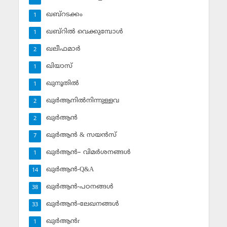
ഖബ്‌റടക്കം
1
ഖബ്‌റില്‍ വെക്കുമ്പോള്‍
1
ഖലീഫമാര്‍
2
ഖിയാസ്
1
ഖുനൂതില്‍
1
ഖുര്‍ആനില്‍നിന്നുള്ളവ
2
ഖുര്‍ആന്‍
2
ഖുര്‍ആന്‍ & സയന്‍സ്‌
7
ഖുര്‍ആന്‍– വിമര്‍ശനങ്ങള്‍
1
ഖുര്‍ആന്‍-Q&A
14
ഖുര്‍ആന്‍-പഠനങ്ങള്‍
38
ഖുര്‍ആന്‍-ലേഖനങ്ങള്‍
33
ഖുര്‍ആന്‍r
1