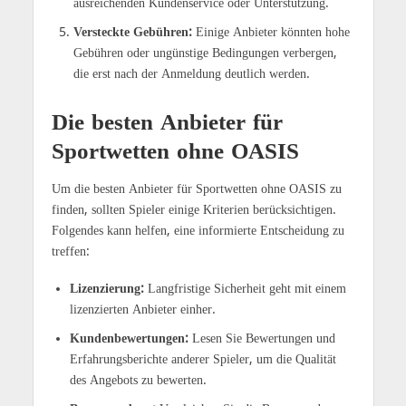
ausreichenden Kundenservice oder Unterstützung.
Versteckte Gebühren:
Einige Anbieter könnten hohe
Gebühren oder ungünstige Bedingungen verbergen,
die erst nach der Anmeldung deutlich werden.
Die besten Anbieter für
Sportwetten ohne OASIS
Um die besten Anbieter für Sportwetten ohne OASIS zu
finden, sollten Spieler einige Kriterien berücksichtigen.
Folgendes kann helfen, eine informierte Entscheidung zu
treffen:
Lizenzierung:
Langfristige Sicherheit geht mit einem
lizenzierten Anbieter einher.
Kundenbewertungen:
Lesen Sie Bewertungen und
Erfahrungsberichte anderer Spieler, um die Qualität
des Angebots zu bewerten.