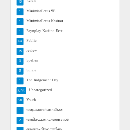
Kerala
13
Minimitalletus 5E
1
Minimitalletus Kasinot
1
Paynplay Kasiino Eesti
1
Public
64
review
15
Spellen
3
Spiele
5
The Judgement Day
1
Uncategorized
2,785
Youth
50
അക്രമത്തിനെതിരെ
1
അടിസ്ഥാനതത്ത്വങ്ങള്‍
2
അത്തഹിയ്യാത്തില്‍