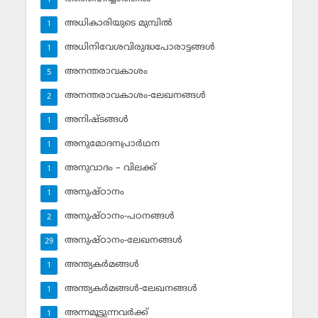
1
അധികാരിയുടെ മുമ്പില്‍
1
അധിനിവേശവിരുദ്ധപോരാട്ടങ്ങള്‍
1
അനന്തരാവകാശം
5
അനന്തരാവകാശം-ലേഖനങ്ങള്‍
2
അനിഷ്ടങ്ങള്‍
1
അനുമോദനപ്രാര്‍ഥന
1
അനുവാദം – വിലക്ക്‌
1
അനുഷ്ഠാനം
1
അനുഷ്ഠാനം-പഠനങ്ങള്‍
2
അനുഷ്ഠാനം-ലേഖനങ്ങള്‍
29
അന്ത്യകര്‍മങ്ങള്‍
1
അന്ത്യകര്‍മങ്ങള്‍-ലേഖനങ്ങള്‍
1
അന്നമൂട്ടുന്നവര്‍ക്ക്
1