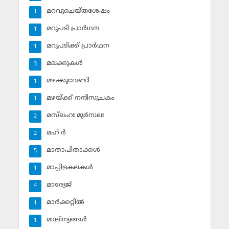
മറവുചെയ്തശേഷം
1
മറുപടി പ്രാര്‍ഥന
1
മറുപടിക്ക് പ്രാര്‍ഥന
1
മലക്കുകള്‍
3
മഴക്കുവേണ്ടി
1
മഴയ്ക്ക് നന്ദിസൂചകം
1
മസ്‌ലഹഃ മുര്‍സലഃ
2
മഹ് ര്‍
2
മാതാപിതാക്കള്‍
5
മാപ്പിളകലകള്‍
1
മാര്യേജ്
4
മാര്‍ക്കറ്റില്‍
1
മാലിന്യങ്ങള്‍
1