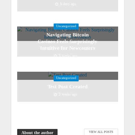
3 days ago
Uncategorized
Navigating Bitcoin
Casinos Feels Surprisingly
Intuitive for Newcomers
3 weeks ago
Uncategorized
Test Post Created
3 weeks ago
VIEW ALL POSTS
About the author