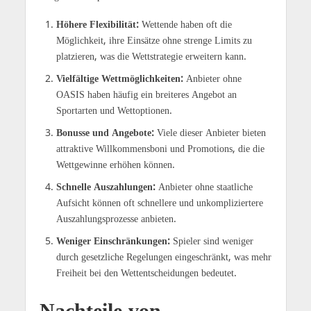
Höhere Flexibilität:
Wettende haben oft die
Möglichkeit, ihre Einsätze ohne strenge Limits zu
platzieren, was die Wettstrategie erweitern kann.
Vielfältige Wettmöglichkeiten:
Anbieter ohne
OASIS haben häufig ein breiteres Angebot an
Sportarten und Wettoptionen.
Bonusse und Angebote:
Viele dieser Anbieter bieten
attraktive Willkommensboni und Promotions, die die
Wettgewinne erhöhen können.
Schnelle Auszahlungen:
Anbieter ohne staatliche
Aufsicht können oft schnellere und unkompliziertere
Auszahlungsprozesse anbieten.
Weniger Einschränkungen:
Spieler sind weniger
durch gesetzliche Regelungen eingeschränkt, was mehr
Freiheit bei den Wettentscheidungen bedeutet.