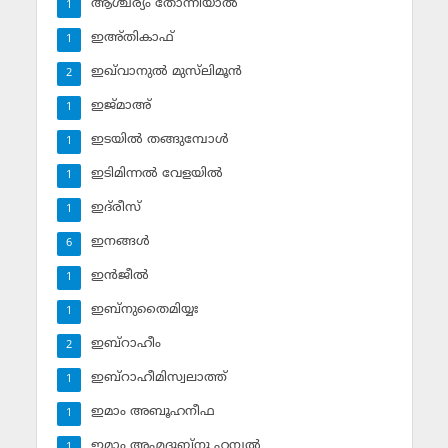
ആശ്ചര്യം തോന്നിയാല്‍
1
ഇഅ്തികാഫ്‌
1
ഇഖ്‌വാനുല്‍ മുസ്‌ലിമൂന്‍
2
ഇജ്മാഅ്
1
ഇടയില്‍ തങ്ങുമ്പോള്‍
1
ഇടിമിന്നല്‍ വേളയില്‍
1
ഇദ്‌രീസ്‌
1
ഇനങ്ങള്‍
6
ഇന്‍ജീല്‍
1
ഇബ്‌നുതൈമിയ്യഃ
1
ഇബ്‌റാഹീം
2
ഇബ്‌റാഹീമിസ്വലാത്ത്
1
ഇമാം അബൂഹനീഫ
1
ഇമാം അഹ്മദുബ്‌നു ഹമ്പല്‍
1