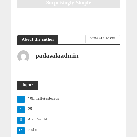
Surprisingly Simple
3 weeks ago
VIEW ALL POSTS
About the author
padasalaadmin
Topics
10E Talletusbonus
1
25
1
Arab World
8
casino
171