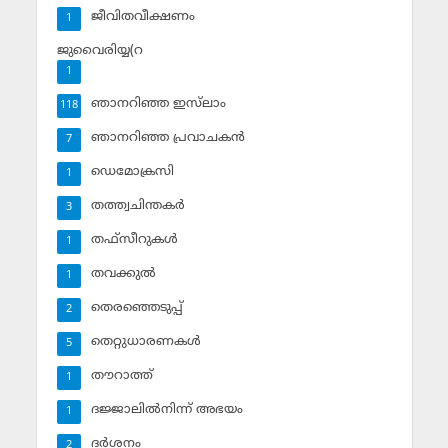
ജീവിതവീക്ഷണം
1
ജുവൈരിയ്യ(റ
1
ഞാനറിഞ്ഞ ഇസ്‌ലാം
118
ഞാനറിഞ്ഞ പ്രവാചകന്‍
7
ഡെമോക്രസി
1
തത്ത്വചിന്തകര്‍
3
തഫ്‌സീറുകള്‍
1
തവക്കുല്‍
1
തെരഞ്ഞെടുപ്പ്
2
തെറ്റുധാരണകള്‍
5
തൗറാത്ത്
1
ദജ്ജാലില്‍നിന്ന് അഭയം
1
ദര്‍ശനം
2