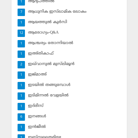
ആദ്യപത്തില്‍
1
ആധുനിക ഇസ്‌ലാമിക ലോകം
7
ആയത്തുല്‍ കുര്‍സി
1
ആരോഗ്യം-Q&A
12
ആശ്ചര്യം തോന്നിയാല്‍
1
ഇഅ്തികാഫ്‌
1
ഇഖ്‌വാനുല്‍ മുസ്‌ലിമൂന്‍
2
ഇജ്മാഅ്
1
ഇടയില്‍ തങ്ങുമ്പോള്‍
1
ഇടിമിന്നല്‍ വേളയില്‍
1
ഇദ്‌രീസ്‌
1
ഇനങ്ങള്‍
6
ഇന്‍ജീല്‍
1
ഇബ്‌നുതൈമിയ്യഃ
1