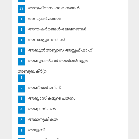
അനുഷ്ഠാനം-ലേഖനങ്ങള്‍
29
അന്ത്യകര്‍മങ്ങള്‍
1
അന്ത്യകര്‍മങ്ങള്‍-ലേഖനങ്ങള്‍
1
അന്നമൂട്ടുന്നവര്‍ക്ക്
1
അബുല്‍അബ്ബാസ് അസ്സഫ്ഫാഹ്‌
1
അബൂജഅ്ഫര്‍ അല്‍മന്‍സ്വൂര്‍
1
അബൂബക്ര്‍(റ
1
അബ്ദുല്‍ മലിക്‌
2
അബ്ബാസികളുടെ പതനം
1
അബ്ബാസികള്‍
4
അമാനുഷികത
3
അയ്യൂബ്‌
1