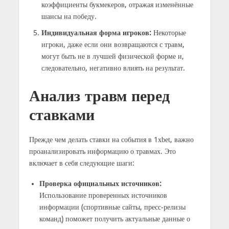
коэффициенты букмекеров, отражая изменённые
шансы на победу.
Индивидуальная форма игроков:
Некоторые
игроки, даже если они возвращаются с травм,
могут быть не в лучшей физической форме и,
следовательно, негативно влиять на результат.
Анализ травм перед
ставками
Прежде чем делать ставки на события в 1xbet, важно
проанализировать информацию о травмах. Это
включает в себя следующие шаги:
Проверка официальных источников:
Использование проверенных источников
информации (спортивные сайты, пресс-релизы
команд) поможет получить актуальные данные о