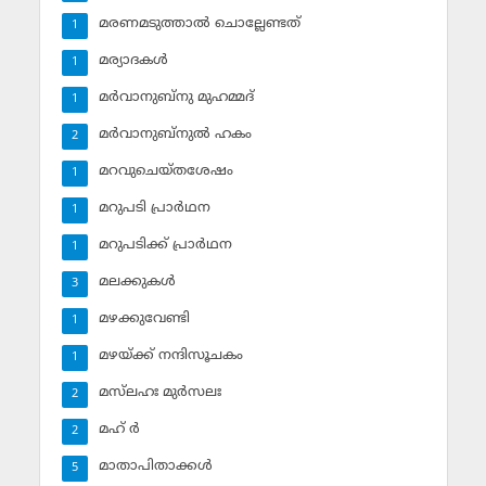
മരണമടുത്താല്‍ ചൊല്ലേണ്ടത്
1
മര്യാദകള്‍
1
മര്‍വാനുബ്‌നു മുഹമ്മദ്
1
മര്‍വാനുബ്‌നുല്‍ ഹകം
2
മറവുചെയ്തശേഷം
1
മറുപടി പ്രാര്‍ഥന
1
മറുപടിക്ക് പ്രാര്‍ഥന
1
മലക്കുകള്‍
3
മഴക്കുവേണ്ടി
1
മഴയ്ക്ക് നന്ദിസൂചകം
1
മസ്‌ലഹഃ മുര്‍സലഃ
2
മഹ് ര്‍
2
മാതാപിതാക്കള്‍
5