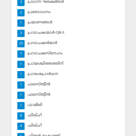
പ്രധാന ഘടകങ്ങള്‍
3
പ്രബോധനം
2
പ്രമാണങ്ങള്‍
1
പ്രവാചകന്മാര്‍-Q&A
3
പ്രവാചകന്‍മാര്‍
23
പ്രവാചകസ്‌നേഹം
7
പ്രായശ്ചിത്തത്തിന്
1
പ്രാരംഭപ്രാര്‍ഥന
1
ഫലസ്ത്വീൻ
1
ഫലസ്ത്വീൻ
1
ഫാമിലി
1
ഫിഖ്ഹ്
8
ഫിഖ്ഹ്‌
4
ഫിത്വര്‍ സകാത്ത്‌