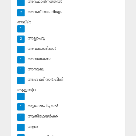
അറഫാദിനത്തില്‍
1
അറബ് സാഹിത്യം
2
അലി(റ
1
അല്ലാഹു
2
അവകാശികള്‍
1
അവതരണം
1
അസ്വബ
1
അഹ് മദ് സര്‍ഹിന്ദി
1
ആഇശ(റ
1
ആക്ഷേപിച്ചാല്‍
1
ആതിഥേയര്‍ക്ക്
1
ആദം
1