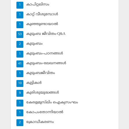
കാപിറ്റലിസം
1
കാറ്റ് വീശുമ്പോള്‍
1
കുഞ്ഞുണ്ടായാല്‍
1
കുടുംബ ജീവിതം-Q&A
53
കുടുംബം
2
കുടുംബം-പഠനങ്ങള്‍
1
കുടുംബം-ലേഖനങ്ങള്‍
41
കുടുംബജീവിതം
1
കുട്ടികള്‍
10
കുരിശുയുദ്ധങ്ങള്‍
9
കേരളമുസ്‌ലിം ഐക്യസംഘം
1
കോപംതോന്നിയാല്‍
1
ക്രോഡീകരണം
2