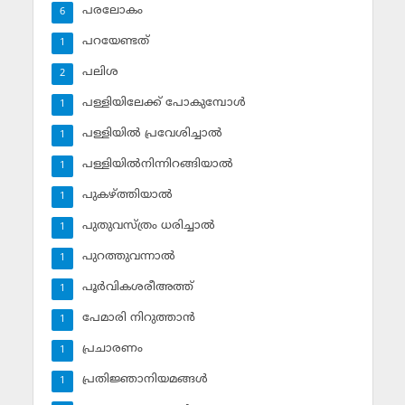
പരലോകം
6
പറയേണ്ടത്
1
പലിശ
2
പള്ളിയിലേക്ക് പോകുമ്പോള്‍
1
പള്ളിയില്‍ പ്രവേശിച്ചാല്‍
1
പള്ളിയില്‍നിന്നിറങ്ങിയാല്‍
1
പുകഴ്ത്തിയാല്‍
1
പുതുവസ്ത്രം ധരിച്ചാല്‍
1
പുറത്തുവന്നാല്‍
1
പൂര്‍വികശരീഅത്ത്
1
പേമാരി നിറുത്താന്‍
1
പ്രചാരണം
1
പ്രതിജ്ഞാനിയമങ്ങള്‍
1