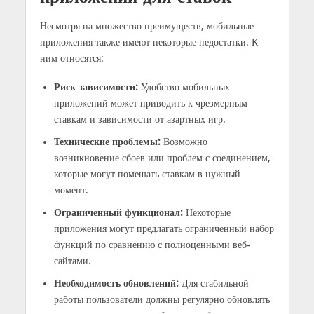
Несмотря на множество преимуществ, мобильные
приложения также имеют некоторые недостатки. К
ним относятся:
Риск зависимости:
Удобство мобильных
приложений может приводить к чрезмерным
ставкам и зависимости от азартных игр.
Технические проблемы:
Возможно
возникновение сбоев или проблем с соединением,
которые могут помешать ставкам в нужный
момент.
Ограниченный функционал:
Некоторые
приложения могут предлагать ограниченный набор
функций по сравнению с полноценными веб-
сайтами.
Необходимость обновлений:
Для стабильной
работы пользователи должны регулярно обновлять