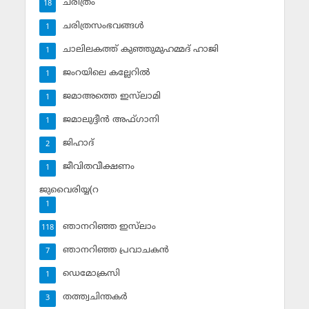
ചരിത്രം
18
ചരിത്രസംഭവങ്ങള്‍
1
ചാലിലകത്ത് കുഞ്ഞുമുഹമ്മദ് ഹാജി
1
ജംറയിലെ കല്ലേറില്‍
1
ജമാഅത്തെ ഇസ്‌ലാമി
1
ജമാലുദ്ദീന്‍ അഫ്ഗാനി
1
ജിഹാദ്‌
2
ജീവിതവീക്ഷണം
1
ജുവൈരിയ്യ(റ
1
ഞാനറിഞ്ഞ ഇസ്‌ലാം
118
ഞാനറിഞ്ഞ പ്രവാചകന്‍
7
ഡെമോക്രസി
1
തത്ത്വചിന്തകര്‍
3