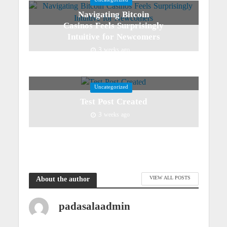
Uncategorized
Navigating Bitcoin
Casinos Feels Surprisingly
Intuitive for Newcomers
3 weeks ago
Uncategorized
Test Post Created
3 weeks ago
VIEW ALL POSTS
About the author
padasalaadmin