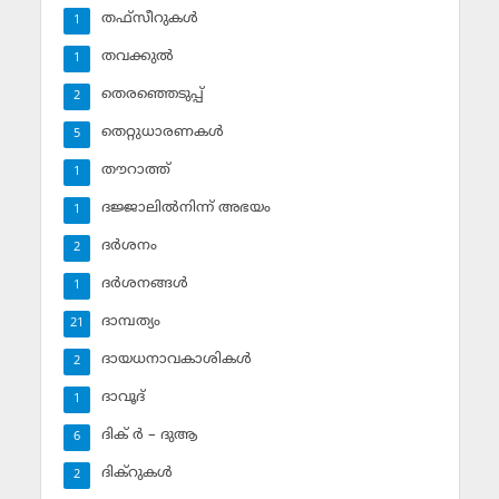
തഫ്‌സീറുകള്‍
1
തവക്കുല്‍
1
തെരഞ്ഞെടുപ്പ്
2
തെറ്റുധാരണകള്‍
5
തൗറാത്ത്
1
ദജ്ജാലില്‍നിന്ന് അഭയം
1
ദര്‍ശനം
2
ദര്‍ശനങ്ങള്‍
1
ദാമ്പത്യം
21
ദായധനാവകാശികള്‍
2
ദാവൂദ്‌
1
ദിക് ര്‍ – ദുആ
6
ദിക്‌റുകള്‍
2