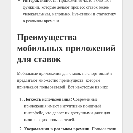
Интерактивность:
Приложения часто включают
функции, которые делают процесс ставок более
увлекательным, например, live-ставки и статистику
в реальном времени.
Преимущества
мобильных приложений
для ставок
Мобильные приложения для ставок на спорт онлайн
предлагают множество преимуществ, которые
привлекают пользователей. Вот некоторые из них:
Легкость использования:
Современные
приложения имеют интуитивно понятный
интерфейс, что делает их доступными даже для
начинающих пользователей.
Уведомления в реальном времени:
Пользователи