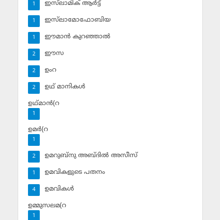
ഇസ്‌ലാമിക് ആര്‍ട്ട്
1
ഇസ്‌ലാമോഫോബിയ
1
ഈമാന്‍ കുറഞ്ഞാല്‍
1
ഈസ
2
ഉംറ
2
ഉഥ് മാനികള്‍
2
ഉഥ്മാന്‍(റ
1
ഉമര്‍(റ
1
ഉമറുബ്‌നു അബ്ദില്‍ അസീസ്‌
2
ഉമവികളുടെ പതനം
1
ഉമവികള്‍
4
ഉമ്മുസലമ(റ
1