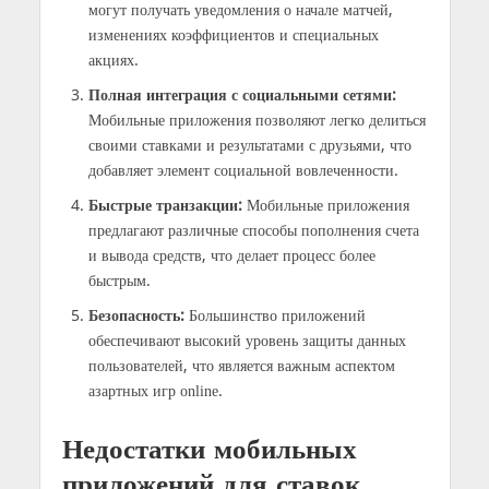
могут получать уведомления о начале матчей,
изменениях коэффициентов и специальных
акциях.
Полная интеграция с социальными сетями:
Мобильные приложения позволяют легко делиться
своими ставками и результатами с друзьями, что
добавляет элемент социальной вовлеченности.
Быстрые транзакции:
Мобильные приложения
предлагают различные способы пополнения счета
и вывода средств, что делает процесс более
быстрым.
Безопасность:
Большинство приложений
обеспечивают высокий уровень защиты данных
пользователей, что является важным аспектом
азартных игр online.
Недостатки мобильных
приложений для ставок