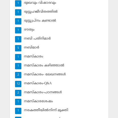
ദുഃഖവും വിഷാദവും
1
ദുസ്സഹജീവിതത്തില്‍
1
ദുസ്സ്വപ്‌നം കണ്ടാല്‍
1
ദൗത്യം
1
നബി പത്‌നിമാര്‍
1
നബിമാര്‍
5
നമസ്‌കാരം
1
നമസ്‌കാരം കഴിഞ്ഞാല്‍
1
നമസ്‌കാരം- ലേഖനങ്ങള്‍
2
നമസ്‌കാരം-Q&A
12
നമസ്‌കാരം-പഠനങ്ങള്‍
2
നമസ്‌കാരശേഷം
1
നരകത്തീയില്‍നിന്ന് മുക്തി
1