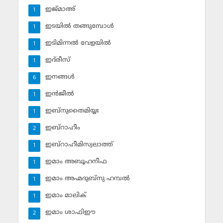
ഇജ്മാഅ്
1
ഇടയില്‍ തങ്ങുമ്പോള്‍
1
ഇടിമിന്നല്‍ വേളയില്‍
1
ഇദ്‌രീസ്‌
1
ഇനങ്ങള്‍
6
ഇന്‍ജീല്‍
1
ഇബ്‌നുതൈമിയ്യഃ
1
ഇബ്‌റാഹീം
2
ഇബ്‌റാഹീമിസ്വലാത്ത്
1
ഇമാം അബൂഹനീഫ
1
ഇമാം അഹ്മദുബ്‌നു ഹമ്പല്‍
1
ഇമാം മാലിക്
1
ഇമാം ശാഫിഈ
2