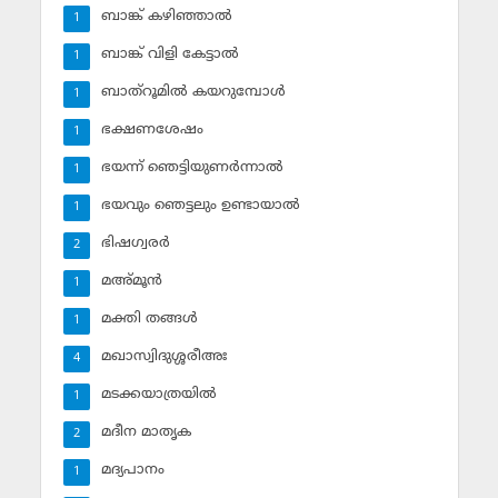
ബാങ്ക് കഴിഞ്ഞാല്‍
1
ബാങ്ക് വിളി കേട്ടാല്‍
1
ബാത്‌റൂമില്‍ കയറുമ്പോള്‍
1
ഭക്ഷണശേഷം
1
ഭയന്ന് ഞെട്ടിയുണര്‍ന്നാല്‍
1
ഭയവും ഞെട്ടലും ഉണ്ടായാല്‍
1
ഭിഷഗ്വരര്‍
2
മഅ്മൂന്‍
1
മക്തി തങ്ങള്‍
1
മഖാസ്വിദുശ്ശരീഅഃ
4
മടക്കയാത്രയില്‍
1
മദീന മാതൃക
2
മദ്യപാനം
1