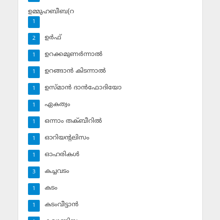
ഉമ്മുഹബീബ(റ
1
ഉര്‍ഫ്
2
ഉറക്കമുണര്‍ന്നാല്‍
1
ഉറങ്ങാന്‍ കിടന്നാല്‍
1
ഉസ്മാന്‍ ദാന്‍ഫോദിയോ
1
ഏകത്വം
1
ഒന്നാം തക്ബീറില്‍
1
ഓറിയന്റലിസം
1
ഓഹരികള്‍
1
കച്ചവടം
3
കടം
1
കടംവീട്ടാന്‍
1