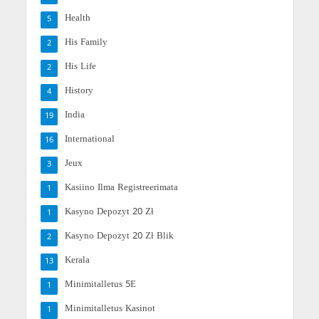
Health
5
His Family
2
His Life
2
History
4
India
19
International
16
Jeux
3
Kasiino Ilma Registreerimata
1
Kasyno Depozyt 20 Zł
1
Kasyno Depozyt 20 Zł Blik
2
Kerala
13
Minimitalletus 5E
1
Minimitalletus Kasinot
1