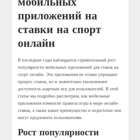
мобильных
приложений на
ставки на спорт
онлайн
В последние годы наблюдается стремительный рост
популярности мобильных приложений для ставок на
спорт онлайн. Эти приложения не только упрощают
процесс ставок, но и значительно увеличивают
доступность азартных игр для пользователей. В этой
статье мы подробно рассмотрим, как мобильные
приложения изменили правила игры в мире онлайн-
ставок, а также какие преимущества и недостатки они
могут предложить пользователям.
Рост популярности