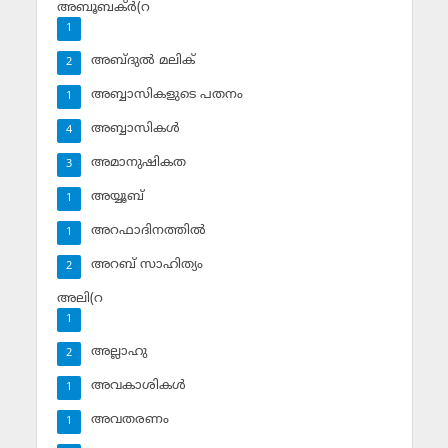
അബൂബക്ര്‍(റ
1
അബ്ദുല്‍ മലിക്‌
2
അബ്ബാസികളുടെ പതനം
1
അബ്ബാസികള്‍
4
അമാനുഷികത
3
അയ്യൂബ്‌
1
അറഫാദിനത്തില്‍
1
അറബ് സാഹിത്യം
2
അലി(റ
1
അല്ലാഹു
2
അവകാശികള്‍
1
അവതരണം
1